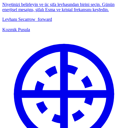
Niyetinizi belirleyin ve üç şifa levhasından birini seçin. Günün
enerjisel mesajını, şifalı Esma ve kristal frekansını keşfedin.
Levhanı Seç
arrow_forward
Kozmik Pusula