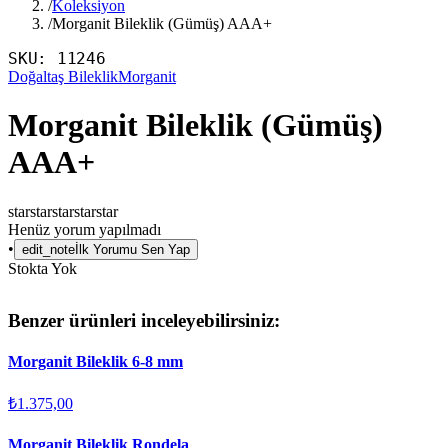
/
Koleksiyon
/
Morganit Bileklik (Gümüş) AAA+
SKU:
11246
Doğaltaş Bileklik
Morganit
Morganit Bileklik (Gümüş)
AAA+
star
star
star
star
star
Henüz yorum yapılmadı
•
edit_note
İlk Yorumu Sen Yap
Stokta Yok
Benzer ürünleri inceleyebilirsiniz:
Morganit Bileklik 6-8 mm
₺1.375,00
Morganit Bileklik Rondela