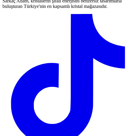
Sarkaç Adam, kristallerin şifalı enerjisini benzersiz tasarımlarla
buluşturan Türkiye'nin en kapsamlı kristal mağazasıdır.