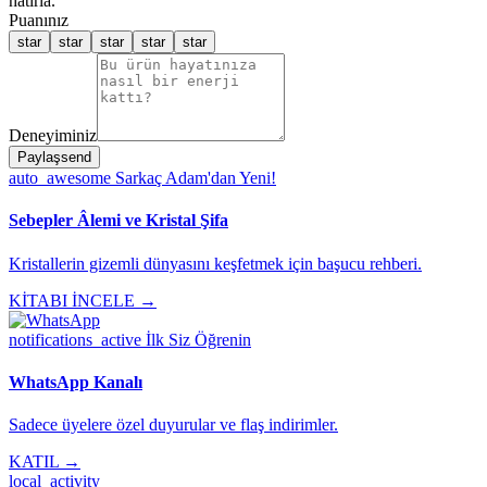
hatırla.
Puanınız
star
star
star
star
star
Deneyiminiz
Paylaş
send
auto_awesome
Sarkaç Adam'dan Yeni!
Sebepler Âlemi ve Kristal Şifa
Kristallerin gizemli dünyasını keşfetmek için başucu rehberi.
KİTABI İNCELE →
notifications_active
İlk Siz Öğrenin
WhatsApp Kanalı
Sadece üyelere özel duyurular ve flaş indirimler.
KATIL →
local_activity