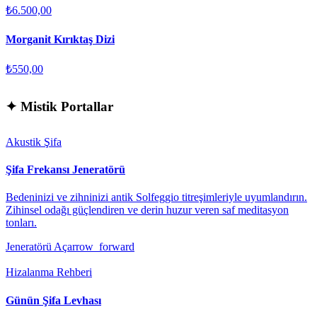
₺6.500,00
Morganit Kırıktaş Dizi
₺550,00
✦
Mistik Portallar
Akustik Şifa
Şifa Frekansı Jeneratörü
Bedeninizi ve zihninizi antik Solfeggio titreşimleriyle uyumlandırın.
Zihinsel odağı güçlendiren ve derin huzur veren saf meditasyon
tonları.
Jeneratörü Aç
arrow_forward
Hizalanma Rehberi
Günün Şifa Levhası