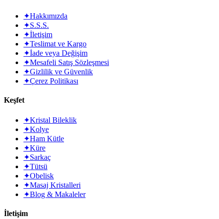
✦
Hakkımızda
✦
S.S.S.
✦
İletişim
✦
Teslimat ve Kargo
✦
İade veya Değişim
✦
Mesafeli Satış Sözleşmesi
✦
Gizlilik ve Güvenlik
✦
Çerez Politikası
Keşfet
✦
Kristal Bileklik
✦
Kolye
✦
Ham Kütle
✦
Küre
✦
Sarkaç
✦
Tütsü
✦
Obelisk
✦
Masaj Kristalleri
✦
Blog & Makaleler
İletişim