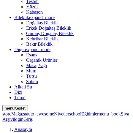
Tesbih
Yüzük
Kabaşon
Bileklik
expand_more
Doğaltaş Bileklik
Erkek Doğaltaş Bileklik
Gümüş Doğaltaş Bileklik
Kehribar Bileklik
Bakır Bileklik
Diğer
expand_more
Esans
Organik Ürünler
Masaj Yağı
Mum
Tütsü
Sabun
Alkali Su
Dizi
Tümü
menu
Keşfet
store
Mağaza
auto_awesome
Niyetler
school
Eğitimler
menu_book
Şiva
Arşivi
login
Giriş
Anasayfa