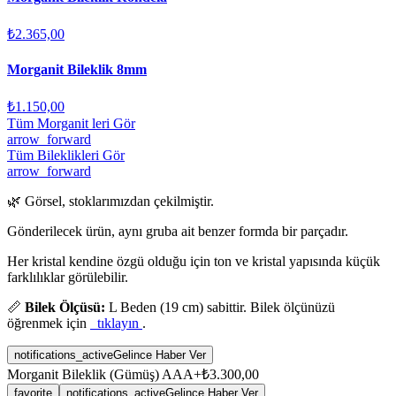
₺2.365,00
Morganit Bileklik 8mm
₺1.150,00
Tüm Morganit leri Gör
arrow_forward
Tüm Bileklikleri Gör
arrow_forward
🌿 Görsel, stoklarımızdan çekilmiştir.
Gönderilecek ürün, aynı gruba ait benzer formda bir parçadır.
Her kristal kendine özgü olduğu için ton ve kristal yapısında küçük
farklılıklar görülebilir.
📏
Bilek Ölçüsü:
L Beden (19 cm) sabittir. Bilek ölçünüzü
öğrenmek için
tıklayın
.
notifications_active
Gelince Haber Ver
Morganit Bileklik (Gümüş) AAA+
₺3.300,00
favorite
notifications_active
Gelince Haber Ver