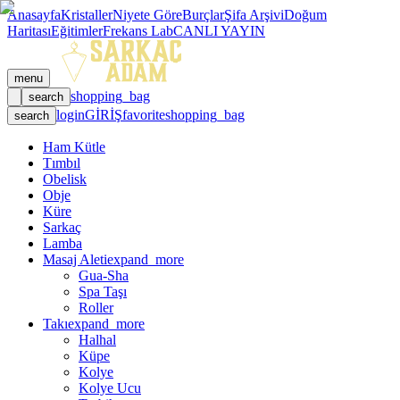
Anasayfa
Kristaller
Niyete Göre
Burçlar
Şifa Arşivi
Doğum
Haritası
Eğitimler
Frekans Lab
CANLI YAYIN
menu
shopping_bag
search
login
GİRİŞ
favorite
shopping_bag
search
Ham Kütle
Tımbıl
Obelisk
Obje
Küre
Sarkaç
Lamba
Masaj Aleti
expand_more
Gua-Sha
Spa Taşı
Roller
Takı
expand_more
Halhal
Küpe
Kolye
Kolye Ucu