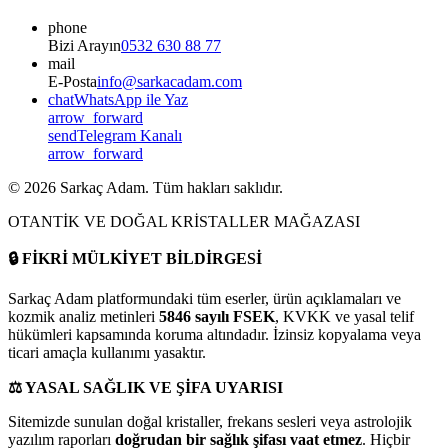
phone
Bizi Arayın
0532 630 88 77
mail
E-Posta
info@sarkacadam.com
chat
WhatsApp ile Yaz
arrow_forward
send
Telegram Kanalı
arrow_forward
©
2026
Sarkaç Adam. Tüm hakları saklıdır.
OTANTİK VE DOĞAL KRİSTALLER MAĞAZASI
🔒
FİKRİ MÜLKİYET BİLDİRGESİ
Sarkaç Adam platformundaki tüm eserler, ürün açıklamaları ve
kozmik analiz metinleri
5846 sayılı FSEK
, KVKK ve yasal telif
hükümleri kapsamında koruma altındadır. İzinsiz kopyalama veya
ticari amaçla kullanımı yasaktır.
⚖️
YASAL SAĞLIK VE ŞİFA UYARISI
Sitemizde sunulan doğal kristaller, frekans sesleri veya astrolojik
yazılım raporları
doğrudan bir sağlık şifası vaat etmez
. Hiçbir