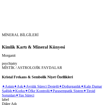
Su ile Temizlik:
MİNERAL BİLGİLERİ
Kimlik Kartı & Mineral Künyesi
Morganit
psychiatry
MİSTİK / ASTROLOJİK FAYDALAR
Kristal Frekans & Sembolik Niyet Özellikleri
✦
Astım
✦
Aşk
✦
Ayrılık Süreci Desteği
✦
Doğurganlık
✦
Kalp Damar
Sağlığı
✦
Korku
✦
Öfke Kontrolü
✦
Parasempatik Sistem
✦
Tiroid
Sorunları
✦
Yas Süreci
label
Diğer Adı