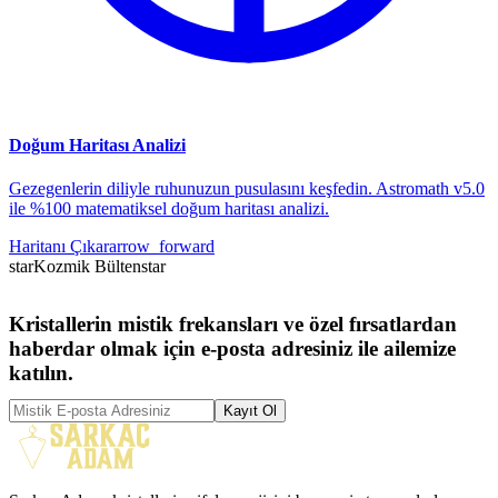
Doğum Haritası Analizi
Gezegenlerin diliyle ruhunuzun pusulasını keşfedin. Astromath v5.0
ile %100 matematiksel doğum haritası analizi.
Haritanı Çıkar
arrow_forward
star
Kozmik Bülten
star
Kristallerin mistik frekansları ve özel fırsatlardan
haberdar olmak için e-posta adresiniz ile ailemize
katılın.
Kayıt Ol