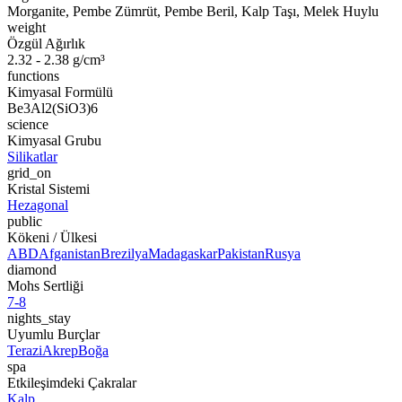
Morganite, Pembe Zümrüt, Pembe Beril, Kalp Taşı, Melek Huylu
weight
Özgül Ağırlık
2.32 - 2.38 g/cm³
functions
Kimyasal Formülü
Be3Al2(SiO3)6
science
Kimyasal Grubu
Silikatlar
grid_on
Kristal Sistemi
Hezagonal
public
Kökeni / Ülkesi
ABD
Afganistan
Brezilya
Madagaskar
Pakistan
Rusya
diamond
Mohs Sertliği
7-8
nights_stay
Uyumlu Burçlar
Terazi
Akrep
Boğa
spa
Etkileşimdeki Çakralar
Kalp