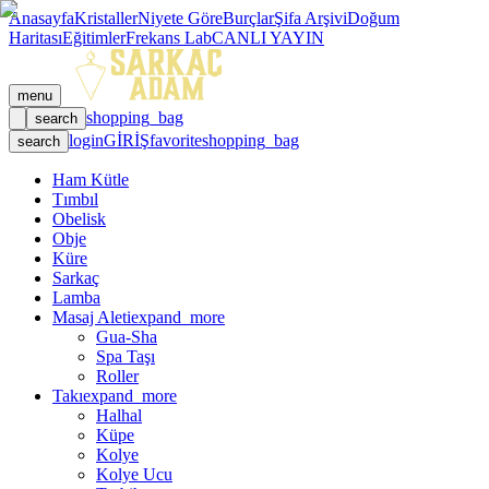
Anasayfa
Kristaller
Niyete Göre
Burçlar
Şifa Arşivi
Doğum
Haritası
Eğitimler
Frekans Lab
CANLI YAYIN
menu
shopping_bag
search
login
GİRİŞ
favorite
shopping_bag
search
Ham Kütle
Tımbıl
Obelisk
Obje
Küre
Sarkaç
Lamba
Masaj Aleti
expand_more
Gua-Sha
Spa Taşı
Roller
Takı
expand_more
Halhal
Küpe
Kolye
Kolye Ucu