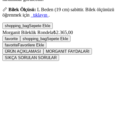
📏
Bilek Ölçüsü:
L Beden (19 cm) sabittir. Bilek ölçünüzü
öğrenmek için
tıklayın
.
shopping_bag
Sepete Ekle
Morganit Bileklik Rondela
₺2.365,00
favorite
shopping_bag
Sepete Ekle
favorite
Favorilere Ekle
ÜRÜN AÇIKLAMASI
MORGANIT FAYDALARI
SIKÇA SORULAN SORULAR
Sarkaç
Morganit
Vikipedi Morganit