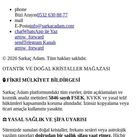
phone
Bizi Arayın
0532 630 88 77
mail
E-Posta
info@sarkacadam.com
chat
WhatsApp ile Yaz
arrow_forward
send
Telegram Kanalı
arrow_forward
©
2026
Sarkaç Adam. Tüm hakları saklıdır.
OTANTİK VE DOĞAL KRİSTALLER MAĞAZASI
🔒
FİKRİ MÜLKİYET BİLDİRGESİ
Sarkaç Adam platformundaki tüm eserler, ürün açıklamaları ve
kozmik analiz metinleri
5846 sayılı FSEK
, KVKK ve yasal telif
hükümleri kapsamında koruma altındadır. İzinsiz kopyalama veya
ticari amaçla kullanımı yasaktır.
⚖️
YASAL SAĞLIK VE ŞİFA UYARISI
Sitemizde sunulan doğal kristaller, frekans sesleri veya astrolojik
yazılım raporları
doğrudan bir sağlık şifası vaat etmez
. Hiçbir