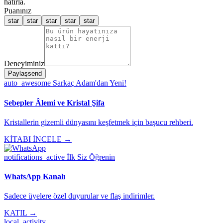
hatırla.
Puanınız
star
star
star
star
star
Deneyiminiz
Paylaş
send
auto_awesome
Sarkaç Adam'dan Yeni!
Sebepler Âlemi ve Kristal Şifa
Kristallerin gizemli dünyasını keşfetmek için başucu rehberi.
KİTABI İNCELE →
notifications_active
İlk Siz Öğrenin
WhatsApp Kanalı
Sadece üyelere özel duyurular ve flaş indirimler.
KATIL →
local_activity