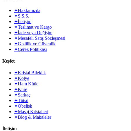
✦
Hakkımızda
✦
S.S.S.
✦
İletişim
✦
Teslimat ve Kargo
✦
İade veya Değişim
✦
Mesafeli Satış Sözleşmesi
✦
Gizlilik ve Güvenlik
✦
Çerez Politikası
Keşfet
✦
Kristal Bileklik
✦
Kolye
✦
Ham Kütle
✦
Küre
✦
Sarkaç
✦
Tütsü
✦
Obelisk
✦
Masaj Kristalleri
✦
Blog & Makaleler
İletişim