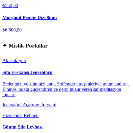
₺550,00
Morganit Pembe Dizi 8mm
₺6.500,00
✦
Mistik Portallar
Akustik Şifa
Şifa Frekansı Jeneratörü
Bedeninizi ve zihninizi antik Solfeggio titreşimleriyle uyumlandırın.
Zihinsel odağı güçlendiren ve derin huzur veren saf meditasyon
tonları.
Jeneratörü Aç
arrow_forward
Hizalanma Rehberi
Günün Şifa Levhası