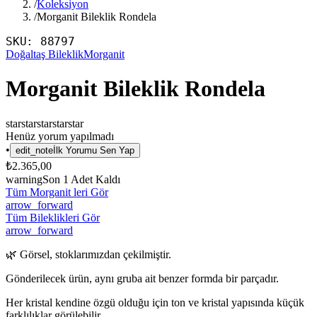
/
Koleksiyon
/
Morganit Bileklik Rondela
SKU:
88797
Doğaltaş Bileklik
Morganit
Morganit Bileklik Rondela
star
star
star
star
star
Henüz yorum yapılmadı
•
edit_note
İlk Yorumu Sen Yap
₺2.365,00
warning
Son
1
Adet Kaldı
Tüm Morganit leri Gör
arrow_forward
Tüm Bileklikleri Gör
arrow_forward
🌿 Görsel, stoklarımızdan çekilmiştir.
Gönderilecek ürün, aynı gruba ait benzer formda bir parçadır.
Her kristal kendine özgü olduğu için ton ve kristal yapısında küçük
farklılıklar görülebilir.