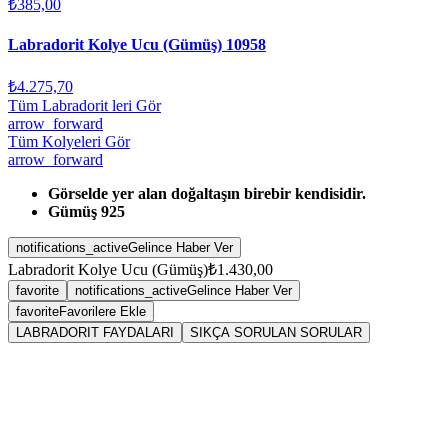
₺385,00
Labradorit Kolye Ucu (Gümüş) 10958
₺4.275,70
Tüm Labradorit leri Gör
arrow_forward
Tüm Kolyeleri Gör
arrow_forward
Görselde yer alan doğaltaşın birebir kendisidir.
Gümüş 925
notifications_active
Gelince Haber Ver
Labradorit Kolye Ucu (Gümüş)
₺1.430,00
favorite
notifications_active
Gelince Haber Ver
favorite
Favorilere Ekle
LABRADORIT FAYDALARI
SIKÇA SORULAN SORULAR