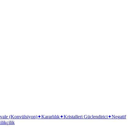
vale (Konvülsiyon)
✦
Kararlılık
✦
Kristalleri Güçlendirici
✦
Negatif
likçilik