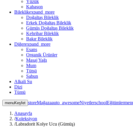
Yüzük
Kabaşon
Bileklik
expand_more
Doğaltaş Bileklik
Erkek Doğaltaş Bileklik
Gümüş Doğaltaş Bileklik
Kehribar Bileklik
Bakır Bileklik
Diğer
expand_more
Esans
Organik Ürünler
Masaj Yağı
Mum
Tütsü
Sabun
Alkali Su
Dizi
Tümü
store
Mağaza
auto_awesome
Niyetler
school
Eğitimler
men
menu
Keşfet
Anasayfa
/
Koleksiyon
/
Labradorit Kolye Ucu (Gümüş)