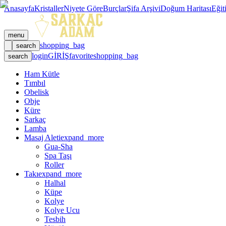
Anasayfa
Kristaller
Niyete Göre
Burçlar
Şifa Arşivi
Doğum Haritası
Eğit
menu
shopping_bag
search
login
GİRİŞ
favorite
shopping_bag
search
Ham Kütle
Tımbıl
Obelisk
Obje
Küre
Sarkaç
Lamba
Masaj Aleti
expand_more
Gua-Sha
Spa Taşı
Roller
Takı
expand_more
Halhal
Küpe
Kolye
Kolye Ucu
Tesbih