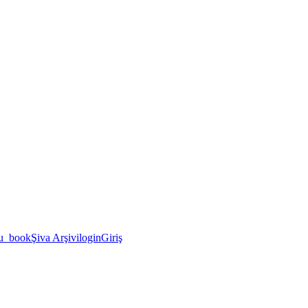
u_book
Şiva Arşivi
login
Giriş