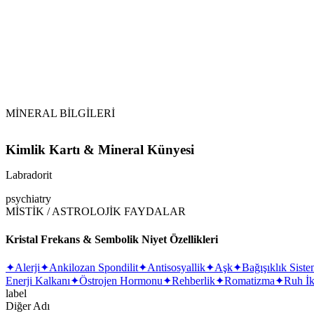
MİNERAL BİLGİLERİ
Kimlik Kartı & Mineral Künyesi
Labradorit
psychiatry
MİSTİK / ASTROLOJİK FAYDALAR
Kristal Frekans & Sembolik Niyet Özellikleri
✦
Alerji
✦
Ankilozan Spondilit
✦
Antisosyallik
✦
Aşk
✦
Bağışıklık Siste
Enerji Kalkanı
✦
Östrojen Hormonu
✦
Rehberlik
✦
Romatizma
✦
Ruh İk
label
Diğer Adı