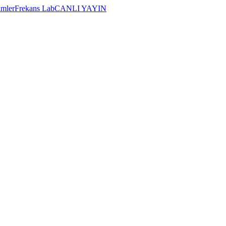
imler
Frekans Lab
CANLI YAYIN