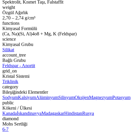
Spektrolit, Kısmet Taşı, Falstaffit
weight
Özgül Ağırlık
2,70 – 2,74 g/cm³
functions
Kimyasal Formülü
(Ca, Na)(Si, Al)4o8 + Mg, K (Feldspar)
science
Kimyasal Grubu
Silikat
account_tree
Bağlı Grubu
Feldspar - Anortit
grid_on
Kristal Sistemi
Triklinik
category
Bileşiğindeki Elementler
Sodyum
Kalsiyum
Alüminyum
Silisyum
Oksijen
Magnezyum
Potasyum
public
Kökeni / Ülkesi
Kanada
İskandinavya
Madagaskar
Hindistan
Rusya
diamond
Mohs Sertliği
6-7