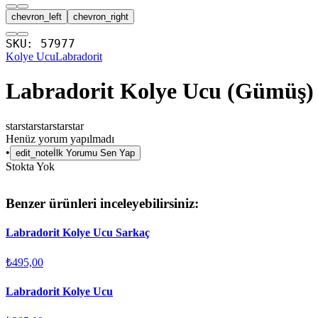
chevron_left
chevron_right
SKU:
57977
Kolye Ucu
Labradorit
Labradorit Kolye Ucu (Gümüş)
star
star
star
star
star
Henüz yorum yapılmadı
•
edit_note
İlk Yorumu Sen Yap
Stokta Yok
Benzer ürünleri inceleyebilirsiniz:
Labradorit Kolye Ucu Sarkaç
₺495,00
Labradorit Kolye Ucu