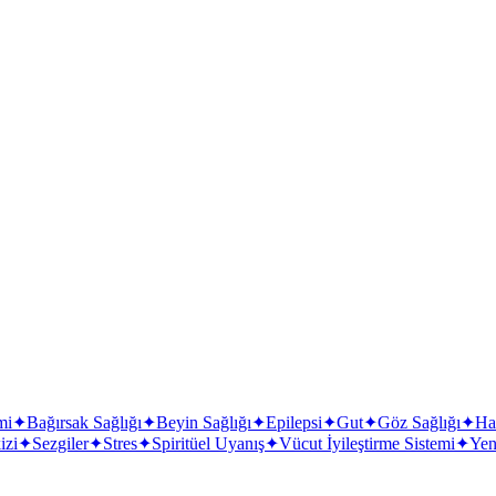
mi
✦
Bağırsak Sağlığı
✦
Beyin Sağlığı
✦
Epilepsi
✦
Gut
✦
Göz Sağlığı
✦
Ha
izi
✦
Sezgiler
✦
Stres
✦
Spiritüel Uyanış
✦
Vücut İyileştirme Sistemi
✦
Yeni