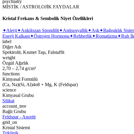
psychiatry
MİSTİK / ASTROLOJİK FAYDALAR
Kristal Frekans & Sembolik Niyet Özellikleri
✦
Alerji
✦
Ankilozan Spondilit
✦
Antisosyallik
✦
Aşk
✦
Bağışıklık Siste
Enerji Kalkanı
✦
Östrojen Hormonu
✦
Rehberlik
✦
Romatizma
✦
Ruh İk
label
Diğer Adı
Spektrolit, Kısmet Taşı, Falstaffit
weight
Özgül Ağırlık
2,70 – 2,74 g/cm³
functions
Kimyasal Formülü
(Ca, Na)(Si, Al)4o8 + Mg, K (Feldspar)
science
Kimyasal Grubu
Silikat
account_tree
Bağlı Grubu
Feldspar - Anortit
grid_on
Kristal Sistemi
Triklinik