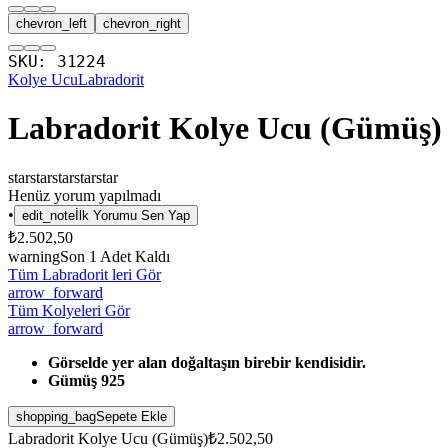
chevron_left
chevron_right
SKU:
31224
Kolye Ucu
Labradorit
Labradorit Kolye Ucu (Gümüş)
star
star
star
star
star
Henüz yorum yapılmadı
•
edit_note
İlk Yorumu Sen Yap
₺2.502,50
warning
Son
1
Adet Kaldı
Tüm Labradorit leri Gör
arrow_forward
Tüm Kolyeleri Gör
arrow_forward
Görselde yer alan doğaltaşın birebir kendisidir.
Gümüş 925
shopping_bag
Sepete Ekle
Labradorit Kolye Ucu (Gümüş)
₺2.502,50