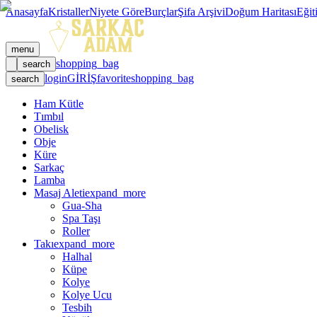
Anasayfa
Kristaller
Niyete Göre
Burçlar
Şifa Arşivi
Doğum Haritası
Eğit
menu
shopping_bag
search
login
GİRİŞ
favorite
shopping_bag
search
Ham Kütle
Tımbıl
Obelisk
Obje
Küre
Sarkaç
Lamba
Masaj Aleti
expand_more
Gua-Sha
Spa Taşı
Roller
Takı
expand_more
Halhal
Küpe
Kolye
Kolye Ucu
Tesbih