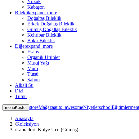
Yüzük
Kabaşon
Bileklik
expand_more
Doğaltaş Bileklik
Erkek Doğaltaş Bileklik
Gümüş Doğaltaş Bileklik
Kehribar Bileklik
Bakır Bileklik
Diğer
expand_more
Esans
Organik Ürünler
Masaj Yağı
Mum
Tütsü
Sabun
Alkali Su
Dizi
Tümü
store
Mağaza
auto_awesome
Niyetler
school
Eğitimler
men
menu
Keşfet
Anasayfa
/
Koleksiyon
/
Labradorit Kolye Ucu (Gümüş)