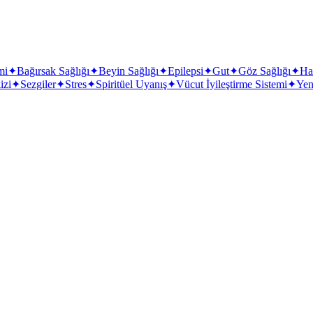
mi
✦
Bağırsak Sağlığı
✦
Beyin Sağlığı
✦
Epilepsi
✦
Gut
✦
Göz Sağlığı
✦
Ha
izi
✦
Sezgiler
✦
Stres
✦
Spiritüel Uyanış
✦
Vücut İyileştirme Sistemi
✦
Yeni