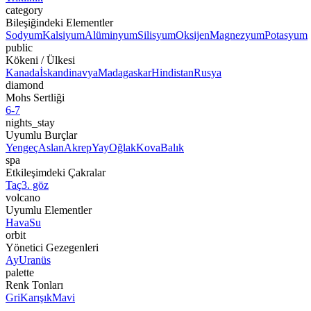
category
Bileşiğindeki Elementler
Sodyum
Kalsiyum
Alüminyum
Silisyum
Oksijen
Magnezyum
Potasyum
public
Kökeni / Ülkesi
Kanada
İskandinavya
Madagaskar
Hindistan
Rusya
diamond
Mohs Sertliği
6-7
nights_stay
Uyumlu Burçlar
Yengeç
Aslan
Akrep
Yay
Oğlak
Kova
Balık
spa
Etkileşimdeki Çakralar
Taç
3. göz
volcano
Uyumlu Elementler
Hava
Su
orbit
Yönetici Gezegenleri
Ay
Uranüs
palette
Renk Tonları
Gri
Karışık
Mavi