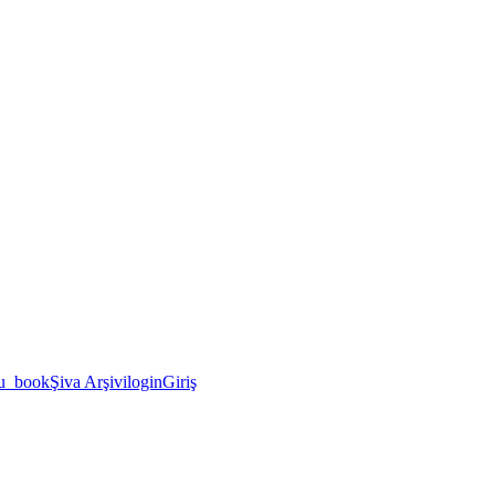
u_book
Şiva Arşivi
login
Giriş