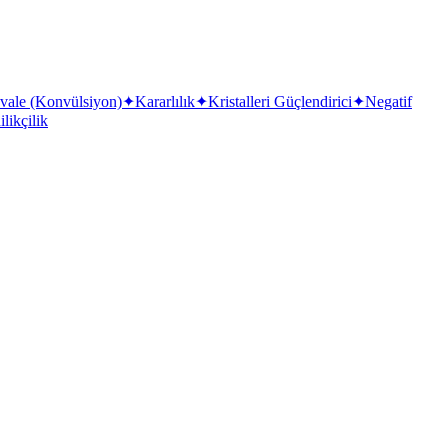
vale (Konvülsiyon)
✦
Kararlılık
✦
Kristalleri Güçlendirici
✦
Negatif
likçilik