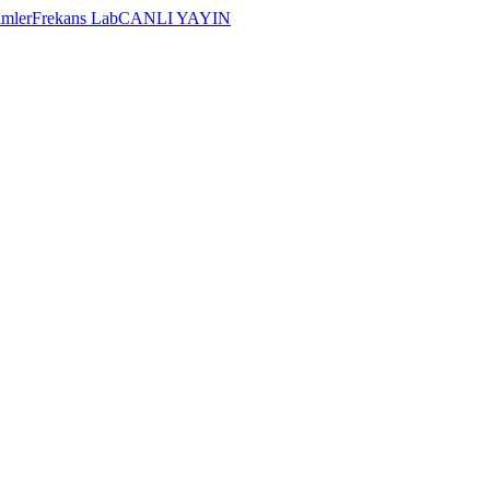
imler
Frekans Lab
CANLI YAYIN