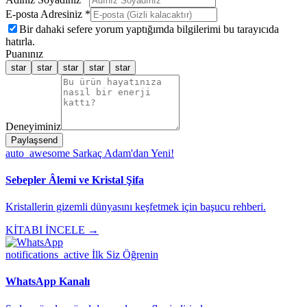
E-posta Adresiniz *
Bir dahaki sefere yorum yaptığımda bilgilerimi bu tarayıcıda
hatırla.
Puanınız
star
star
star
star
star
Deneyiminiz
Paylaş
send
auto_awesome
Sarkaç Adam'dan Yeni!
Sebepler Âlemi ve Kristal Şifa
Kristallerin gizemli dünyasını keşfetmek için başucu rehberi.
KİTABI İNCELE →
notifications_active
İlk Siz Öğrenin
WhatsApp Kanalı