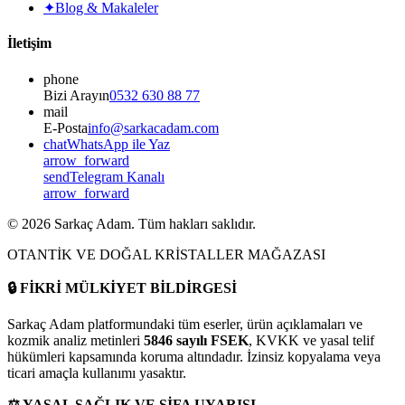
✦
Blog & Makaleler
İletişim
phone
Bizi Arayın
0532 630 88 77
mail
E-Posta
info@sarkacadam.com
chat
WhatsApp ile Yaz
arrow_forward
send
Telegram Kanalı
arrow_forward
©
2026
Sarkaç Adam. Tüm hakları saklıdır.
OTANTİK VE DOĞAL KRİSTALLER MAĞAZASI
🔒
FİKRİ MÜLKİYET BİLDİRGESİ
Sarkaç Adam platformundaki tüm eserler, ürün açıklamaları ve
kozmik analiz metinleri
5846 sayılı FSEK
, KVKK ve yasal telif
hükümleri kapsamında koruma altındadır. İzinsiz kopyalama veya
ticari amaçla kullanımı yasaktır.
⚖️
YASAL SAĞLIK VE ŞİFA UYARISI