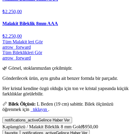
₺2.250,00
Malakit Bileklik 8mm AAA
₺2.250,00
Tüm Malakit leri Gör
arrow_forward
Tüm Bileklikleri Gör
arrow_forward
🌿 Görsel, stoklarımızdan çekilmiştir.
Gönderilecek ürün, aynı gruba ait benzer formda bir parçadır.
Her kristal kendine özgü olduğu için ton ve kristal yapısında küçük
farklılıklar görülebilir.
📏
Bilek Ölçüsü:
L Beden (19 cm) sabittir. Bilek ölçünüzü
öğrenmek için
tıklayın
.
notifications_active
Gelince Haber Ver
Kaplangözü / Malakit Bileklik 8 mm Gold
₺950,00
favorite
notifications_active
Gelince Haber Ver