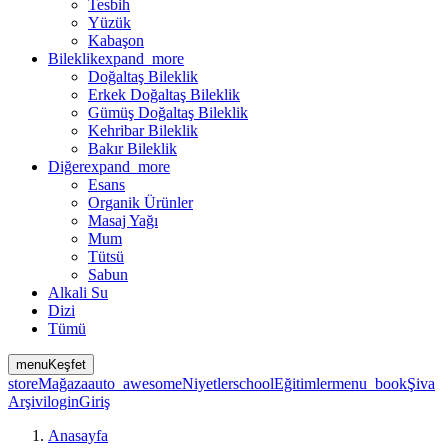
Tesbih
Yüzük
Kabaşon
Bileklik
expand_more
Doğaltaş Bileklik
Erkek Doğaltaş Bileklik
Gümüş Doğaltaş Bileklik
Kehribar Bileklik
Bakır Bileklik
Diğer
expand_more
Esans
Organik Ürünler
Masaj Yağı
Mum
Tütsü
Sabun
Alkali Su
Dizi
Tümü
menu
Keşfet
store
Mağaza
auto_awesome
Niyetler
school
Eğitimler
menu_book
Şiva
Arşivi
login
Giriş
Anasayfa