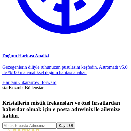
Doğum Haritası Analizi
Gezegenlerin diliyle ruhunuzun pusulasını keşfedin. Astromath v5.0
ile %100 matematiksel doğum haritası analizi.
Haritanı Çıkar
arrow_forward
star
Kozmik Bülten
star
Kristallerin mistik frekansları ve özel fırsatlardan
haberdar olmak için e-posta adresiniz ile ailemize
katılın.
Kayıt Ol