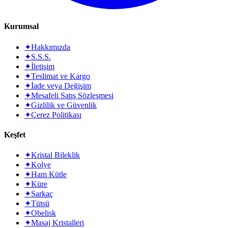
Kurumsal
✦
Hakkımızda
✦
S.S.S.
✦
İletişim
✦
Teslimat ve Kargo
✦
İade veya Değişim
✦
Mesafeli Satış Sözleşmesi
✦
Gizlilik ve Güvenlik
✦
Çerez Politikası
Keşfet
✦
Kristal Bileklik
✦
Kolye
✦
Ham Kütle
✦
Küre
✦
Sarkaç
✦
Tütsü
✦
Obelisk
✦
Masaj Kristalleri