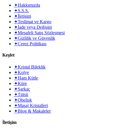
✦
Hakkımızda
✦
S.S.S.
✦
İletişim
✦
Teslimat ve Kargo
✦
İade veya Değişim
✦
Mesafeli Satış Sözleşmesi
✦
Gizlilik ve Güvenlik
✦
Çerez Politikası
Keşfet
✦
Kristal Bileklik
✦
Kolye
✦
Ham Kütle
✦
Küre
✦
Sarkaç
✦
Tütsü
✦
Obelisk
✦
Masaj Kristalleri
✦
Blog & Makaleler
İletişim