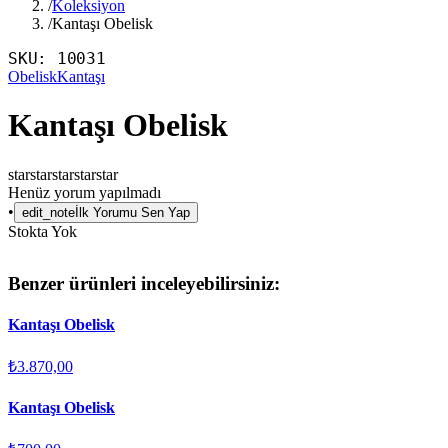
/
Koleksiyon
/
Kantaşı Obelisk
SKU:
10031
Obelisk
Kantaşı
Kantaşı Obelisk
star
star
star
star
star
Henüz yorum yapılmadı
•
edit_note
İlk Yorumu Sen Yap
Stokta Yok
Benzer ürünleri inceleyebilirsiniz:
Kantaşı Obelisk
₺3.870,00
Kantaşı Obelisk