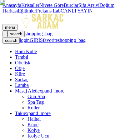
Anasayfa
Kristaller
Niyete Göre
Burçlar
Şifa Arşivi
Doğum
Haritası
Eğitimler
Frekans Lab
CANLI YAYIN
menu
shopping_bag
search
login
GİRİŞ
favorite
shopping_bag
search
Ham Kütle
Tımbıl
Obelisk
Obje
Küre
Sarkaç
Lamba
Masaj Aleti
expand_more
Gua-Sha
Spa Taşı
Roller
Takı
expand_more
Halhal
Küpe
Kolye
Kolye Ucu