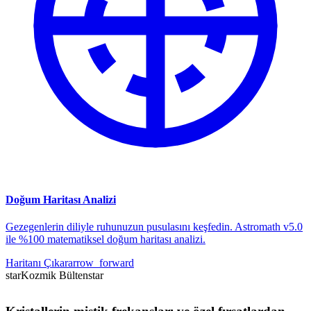
Doğum Haritası Analizi
Gezegenlerin diliyle ruhunuzun pusulasını keşfedin. Astromath v5.0
ile %100 matematiksel doğum haritası analizi.
Haritanı Çıkar
arrow_forward
star
Kozmik Bülten
star