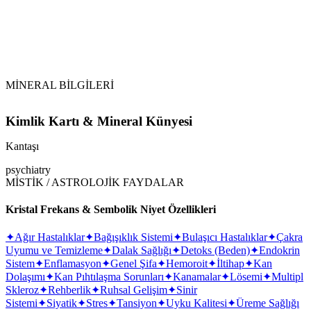
MİNERAL BİLGİLERİ
Kimlik Kartı & Mineral Künyesi
Kantaşı
psychiatry
MİSTİK / ASTROLOJİK FAYDALAR
Kristal Frekans & Sembolik Niyet Özellikleri
✦
Ağır Hastalıklar
✦
Bağışıklık Sistemi
✦
Bulaşıcı Hastalıklar
✦
Çakra
Uyumu ve Temizleme
✦
Dalak Sağlığı
✦
Detoks (Beden)
✦
Endokrin
Sistem
✦
Enflamasyon
✦
Genel Şifa
✦
Hemoroit
✦
İltihap
✦
Kan
Dolaşımı
✦
Kan Pıhtılaşma Sorunları
✦
Kanamalar
✦
Lösemi
✦
Multipl
Skleroz
✦
Rehberlik
✦
Ruhsal Gelişim
✦
Sinir
Sistemi
✦
Siyatik
✦
Stres
✦
Tansiyon
✦
Uyku Kalitesi
✦
Üreme Sağlığı