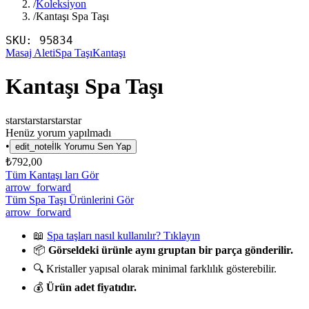
/
Koleksiyon
/
Kantaşı Spa Taşı
SKU:
95834
Masaj Aleti
Spa Taşı
Kantaşı
Kantaşı Spa Taşı
star
star
star
star
star
Henüz yorum yapılmadı
•
edit_note
İlk Yorumu Sen Yap
₺792,00
Tüm Kantaşı ları Gör
arrow_forward
Tüm Spa Taşı Ürünlerini Gör
arrow_forward
📖
Spa taşları nasıl kullanılır? Tıklayın
📦
Görseldeki ürünle aynı gruptan bir parça gönderilir.
🔍 Kristaller yapısal olarak minimal farklılık gösterebilir.
💰
Ürün adet fiyatıdır.