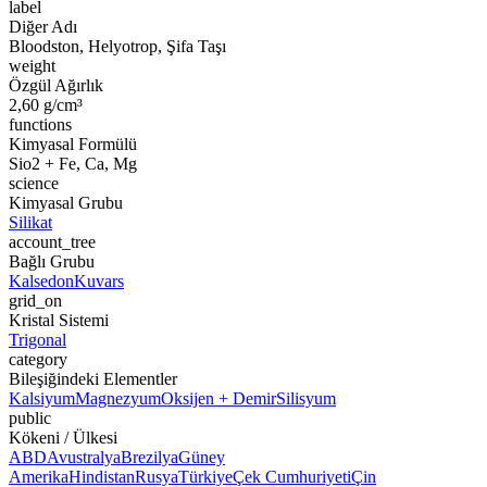
label
Diğer Adı
Bloodston, Helyotrop, Şifa Taşı
weight
Özgül Ağırlık
2,60 g/cm³
functions
Kimyasal Formülü
Sio2 + Fe, Ca, Mg
science
Kimyasal Grubu
Silikat
account_tree
Bağlı Grubu
Kalsedon
Kuvars
grid_on
Kristal Sistemi
Trigonal
category
Bileşiğindeki Elementler
Kalsiyum
Magnezyum
Oksijen + Demir
Silisyum
public
Kökeni / Ülkesi
ABD
Avustralya
Brezilya
Güney
Amerika
Hindistan
Rusya
Türkiye
Çek Cumhuriyeti
Çin