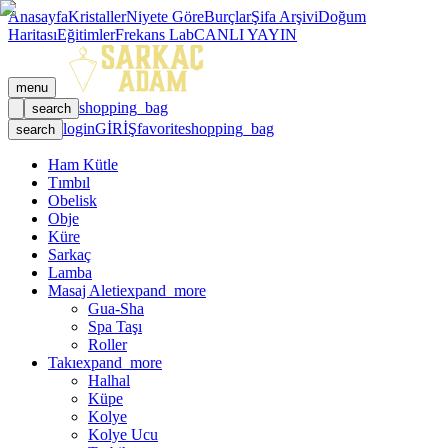
Anasayfa
Kristaller
Niyete Göre
Burçlar
Şifa Arşivi
Doğum
Haritası
Eğitimler
Frekans Lab
CANLI YAYIN
menu
shopping_bag
search
login
GİRİŞ
favorite
shopping_bag
search
Ham Kütle
Tımbıl
Obelisk
Obje
Küre
Sarkaç
Lamba
Masaj Aleti
expand_more
Gua-Sha
Spa Taşı
Roller
Takı
expand_more
Halhal
Küpe
Kolye
Kolye Ucu