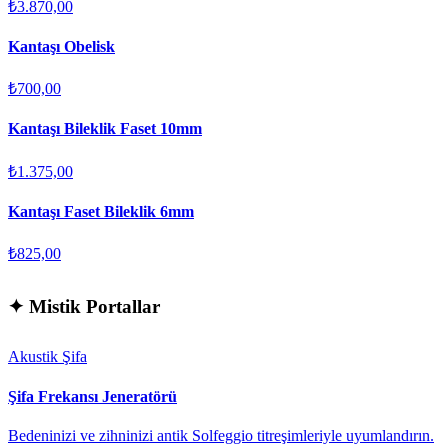
₺3.870,00
Kantaşı Obelisk
₺700,00
Kantaşı Bileklik Faset 10mm
₺1.375,00
Kantaşı Faset Bileklik 6mm
₺825,00
✦
Mistik Portallar
Akustik Şifa
Şifa Frekansı Jeneratörü
Bedeninizi ve zihninizi antik Solfeggio titreşimleriyle uyumlandırın.