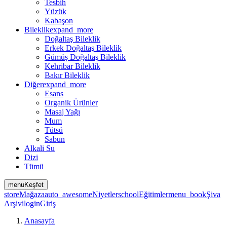
Tesbih
Yüzük
Kabaşon
Bileklik
expand_more
Doğaltaş Bileklik
Erkek Doğaltaş Bileklik
Gümüş Doğaltaş Bileklik
Kehribar Bileklik
Bakır Bileklik
Diğer
expand_more
Esans
Organik Ürünler
Masaj Yağı
Mum
Tütsü
Sabun
Alkali Su
Dizi
Tümü
menu
Keşfet
store
Mağaza
auto_awesome
Niyetler
school
Eğitimler
menu_book
Şiva
Arşivi
login
Giriş
Anasayfa