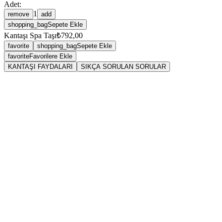
Adet:
1
remove
add
shopping_bag
Sepete Ekle
Kantaşı Spa Taşı
₺792,00
favorite
shopping_bag
Sepete Ekle
favorite
Favorilere Ekle
KANTAŞI FAYDALARI
SIKÇA SORULAN SORULAR