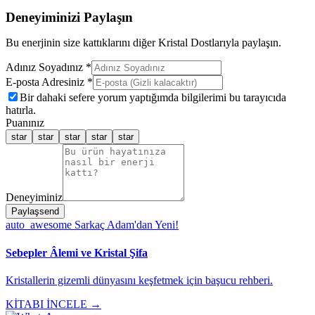
Deneyiminizi Paylaşın
Bu enerjinin size kattıklarını diğer Kristal Dostlarıyla paylaşın.
Adınız Soyadınız *
E-posta Adresiniz *
Bir dahaki sefere yorum yaptığımda bilgilerimi bu tarayıcıda
hatırla.
Puanınız
star
star
star
star
star
Deneyiminiz
Paylaş
send
auto_awesome
Sarkaç Adam'dan Yeni!
Sebepler Âlemi ve Kristal Şifa
Kristallerin gizemli dünyasını keşfetmek için başucu rehberi.
KİTABI İNCELE →