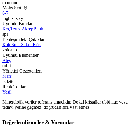
diamond
Mohs Sertliği
6-7
nights_stay
Uyumlu Burçlar
Koç
Terazi
Akrep
Balık
spa
Etkileşimdeki Çakralar
Kalp
Solar
Sakral
Kök
volcano
Uyumlu Elementler
Ateş
orbit
Yönetici Gezegenleri
Mars
palette
Renk Tonları
Yeşil
Mineralojik veriler referans amaçlıdır. Doğal kristaller tıbbi ilaç veya
tedavi yerine geçmez, doğrudan şifa vaat etmez.
Değerlendirmeler & Yorumlar