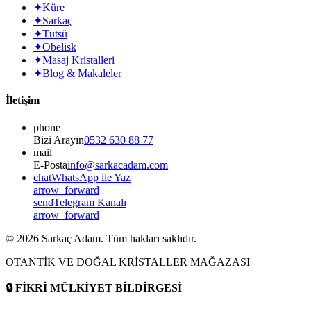
✦
Küre
✦
Sarkaç
✦
Tütsü
✦
Obelisk
✦
Masaj Kristalleri
✦
Blog & Makaleler
İletişim
phone
Bizi Arayın
0532 630 88 77
mail
E-Posta
info@sarkacadam.com
chat
WhatsApp ile Yaz
arrow_forward
send
Telegram Kanalı
arrow_forward
©
2026
Sarkaç Adam. Tüm hakları saklıdır.
OTANTİK VE DOĞAL KRİSTALLER MAĞAZASI
🔒
FİKRİ MÜLKİYET BİLDİRGESİ