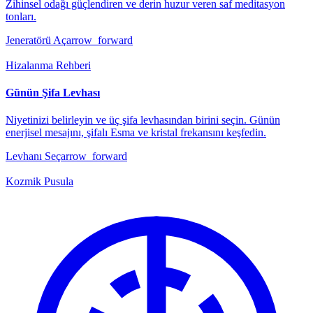
Zihinsel odağı güçlendiren ve derin huzur veren saf meditasyon
tonları.
Jeneratörü Aç
arrow_forward
Hizalanma Rehberi
Günün Şifa Levhası
Niyetinizi belirleyin ve üç şifa levhasından birini seçin. Günün
enerjisel mesajını, şifalı Esma ve kristal frekansını keşfedin.
Levhanı Seç
arrow_forward
Kozmik Pusula