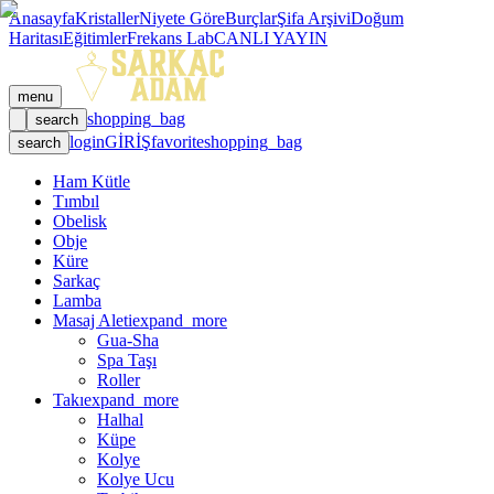
Anasayfa
Kristaller
Niyete Göre
Burçlar
Şifa Arşivi
Doğum
Haritası
Eğitimler
Frekans Lab
CANLI YAYIN
menu
shopping_bag
search
login
GİRİŞ
favorite
shopping_bag
search
Ham Kütle
Tımbıl
Obelisk
Obje
Küre
Sarkaç
Lamba
Masaj Aleti
expand_more
Gua-Sha
Spa Taşı
Roller
Takı
expand_more
Halhal
Küpe
Kolye
Kolye Ucu