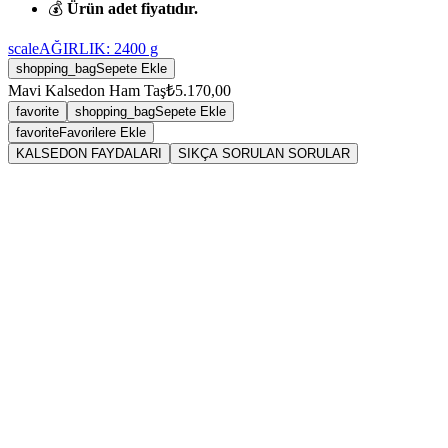
💰
Ürün adet fiyatıdır.
scale
AĞIRLIK:
2400
g
shopping_bag
Sepete Ekle
Mavi Kalsedon Ham Taş
₺5.170,00
favorite
shopping_bag
Sepete Ekle
favorite
Favorilere Ekle
KALSEDON FAYDALARI
SIKÇA SORULAN SORULAR