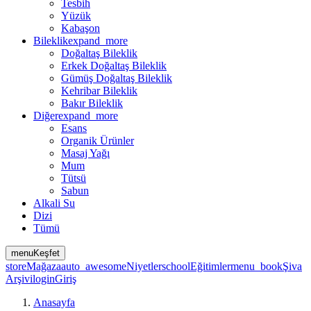
Tesbih
Yüzük
Kabaşon
Bileklik
expand_more
Doğaltaş Bileklik
Erkek Doğaltaş Bileklik
Gümüş Doğaltaş Bileklik
Kehribar Bileklik
Bakır Bileklik
Diğer
expand_more
Esans
Organik Ürünler
Masaj Yağı
Mum
Tütsü
Sabun
Alkali Su
Dizi
Tümü
menu
Keşfet
store
Mağaza
auto_awesome
Niyetler
school
Eğitimler
menu_book
Şiva
Arşivi
login
Giriş
Anasayfa