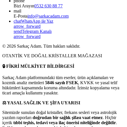
phone
Bizi Arayın
0532 630 88 77
mail
E-Posta
info@sarkacadam.com
chat
WhatsApp ile Yaz
arrow_forward
send
Telegram Kanalı
arrow_forward
©
2026
Sarkaç Adam. Tüm hakları saklıdır.
OTANTİK VE DOĞAL KRİSTALLER MAĞAZASI
🔒
FİKRİ MÜLKİYET BİLDİRGESİ
Sarkaç Adam platformundaki tüm eserler, ürün açıklamaları ve
kozmik analiz metinleri
5846 sayılı FSEK
, KVKK ve yasal telif
hükümleri kapsamında koruma altındadır. İzinsiz kopyalama veya
ticari amaçla kullanımı yasaktır.
⚖️
YASAL SAĞLIK VE ŞİFA UYARISI
Sitemizde sunulan doğal kristaller, frekans sesleri veya astrolojik
yazılım raporları
doğrudan bir sağlık şifası vaat etmez
. Hiçbir
içerik
tıbbi teşhis, tedavi veya ilaç önerisi niteliğinde değildir
.