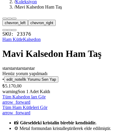
/
Koleksiyon
/
Mavi Kalsedon Ham Taş
chevron_left
chevron_right
SKU:
23376
Ham Kütle
Kalsedon
Mavi Kalsedon Ham Taş
star
star
star
star
star
Henüz yorum yapılmadı
•
edit_note
İlk Yorumu Sen Yap
₺5.170,00
warning
Son
1
Adet Kaldı
Tüm Kalsedon ları Gör
arrow_forward
Tüm Ham Kütleleri Gör
arrow_forward
📸
Görseldeki kristalin birebir kendisidir.
⚙️ Metal formundan kristalleştirilerek elde edilmiştir.