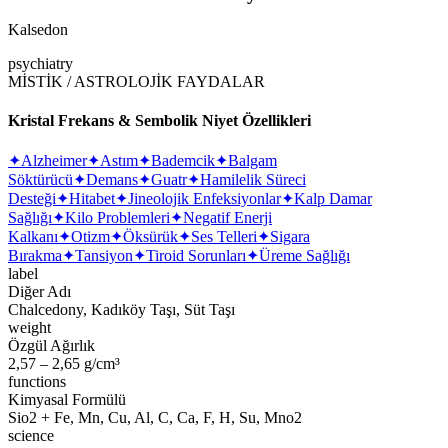
Kalsedon
psychiatry
MİSTİK / ASTROLOJİK FAYDALAR
Kristal Frekans & Sembolik Niyet Özellikleri
✦
Alzheimer
✦
Astım
✦
Bademcik
✦
Balgam
Söktürücü
✦
Demans
✦
Guatr
✦
Hamilelik Süreci
Desteği
✦
Hitabet
✦
Jineolojik Enfeksiyonlar
✦
Kalp Damar
Sağlığı
✦
Kilo Problemleri
✦
Negatif Enerji
Kalkanı
✦
Otizm
✦
Öksürük
✦
Ses Telleri
✦
Sigara
Bırakma
✦
Tansiyon
✦
Tiroid Sorunları
✦
Üreme Sağlığı
label
Diğer Adı
Chalcedony, Kadıköy Taşı, Süt Taşı
weight
Özgül Ağırlık
2,57 – 2,65 g/cm³
functions
Kimyasal Formülü
Sio2 + Fe, Mn, Cu, Al, C, Ca, F, H, Su, Mno2
science