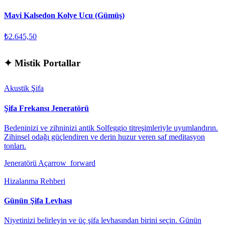
Mavi Kalsedon Kolye Ucu (Gümüş)
₺2.645,50
✦
Mistik Portallar
Akustik Şifa
Şifa Frekansı Jeneratörü
Bedeninizi ve zihninizi antik Solfeggio titreşimleriyle uyumlandırın.
Zihinsel odağı güçlendiren ve derin huzur veren saf meditasyon
tonları.
Jeneratörü Aç
arrow_forward
Hizalanma Rehberi
Günün Şifa Levhası
Niyetinizi belirleyin ve üç şifa levhasından birini seçin. Günün