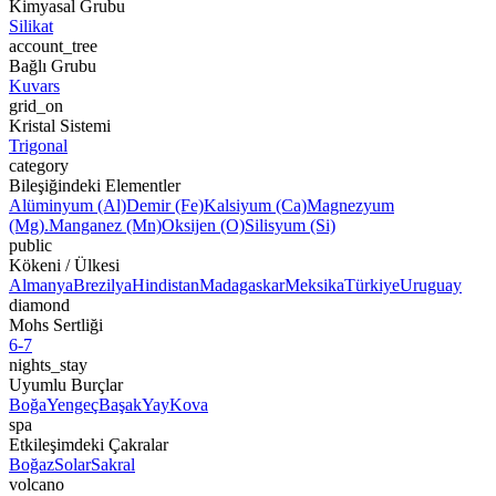
Kimyasal Grubu
Silikat
account_tree
Bağlı Grubu
Kuvars
grid_on
Kristal Sistemi
Trigonal
category
Bileşiğindeki Elementler
Alüminyum (Al)
Demir (Fe)
Kalsiyum (Ca)
Magnezyum
(Mg).
Manganez (Mn)
Oksijen (O)
Silisyum (Si)
public
Kökeni / Ülkesi
Almanya
Brezilya
Hindistan
Madagaskar
Meksika
Türkiye
Uruguay
diamond
Mohs Sertliği
6-7
nights_stay
Uyumlu Burçlar
Boğa
Yengeç
Başak
Yay
Kova
spa
Etkileşimdeki Çakralar
Boğaz
Solar
Sakral
volcano