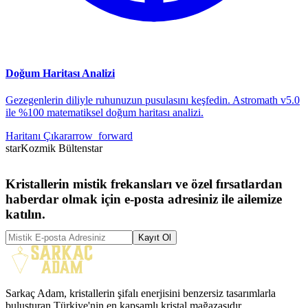
Doğum Haritası Analizi
Gezegenlerin diliyle ruhunuzun pusulasını keşfedin. Astromath v5.0
ile %100 matematiksel doğum haritası analizi.
Haritanı Çıkar
arrow_forward
star
Kozmik Bülten
star
Kristallerin mistik frekansları ve özel fırsatlardan
haberdar olmak için e-posta adresiniz ile ailemize
katılın.
Kayıt Ol
Sarkaç Adam, kristallerin şifalı enerjisini benzersiz tasarımlarla
buluşturan Türkiye'nin en kapsamlı kristal mağazasıdır.