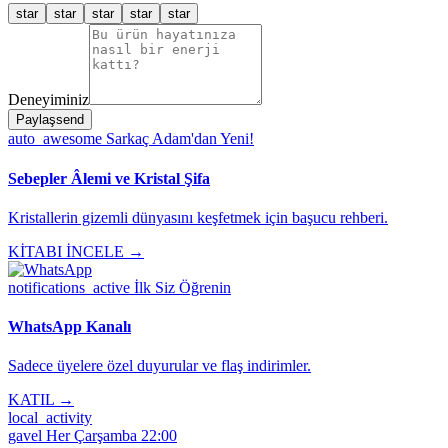
star
star
star
star
star
Deneyiminiz
Paylaş
send
auto_awesome
Sarkaç Adam'dan Yeni!
Sebepler Âlemi ve Kristal Şifa
Kristallerin gizemli dünyasını keşfetmek için başucu rehberi.
KİTABI İNCELE →
notifications_active
İlk Siz Öğrenin
WhatsApp Kanalı
Sadece üyelere özel duyurular ve flaş indirimler.
KATIL →
local_activity
gavel
Her Çarşamba 22:00