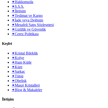
✦
Hakkımızda
✦
S.S.S.
✦
İletişim
✦
Teslimat ve Kargo
✦
İade veya Değişim
✦
Mesafeli Satış Sözleşmesi
✦
Gizlilik ve Güvenlik
✦
Çerez Politikası
Keşfet
✦
Kristal Bileklik
✦
Kolye
✦
Ham Kütle
✦
Küre
✦
Sarkaç
✦
Tütsü
✦
Obelisk
✦
Masaj Kristalleri
✦
Blog & Makaleler
İletişim