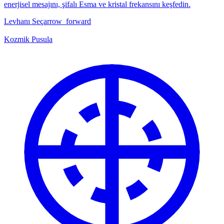
enerjisel mesajını, şifalı Esma ve kristal frekansını keşfedin.
Levhanı Seç
arrow_forward
Kozmik Pusula