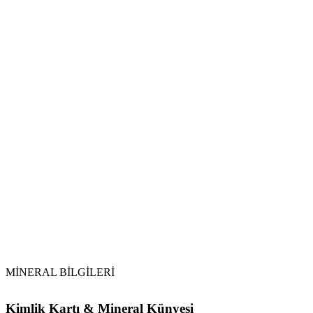
Su ile Arındırma:
Topraklama:
Tütsüleme:
Yeniden Şarj:
Sitrin
MİNERAL BİLGİLERİ
Kimlik Kartı & Mineral Künyesi