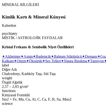
MİNERAL BİLGİLERİ
Kimlik Kartı & Mineral Künyesi
Kalsedon
psychiatry
MİSTİK / ASTROLOJİK FAYDALAR
Kristal Frekans & Sembolik Niyet Özellikleri
✦
Alzheimer
✦
Astım
✦
Bademcik
✦
Balgam Söktürücü
✦
Demans
✦
Gua
Kalkanı
✦
Otizm
✦
Öksürük
✦
Ses Telleri
✦
Sigara Bırakma
✦
Tansiyon
label
Diğer Adı
Chalcedony, Kadıköy Taşı, Süt Taşı
weight
Özgül Ağırlık
2,57 – 2,65 g/cm³
functions
Kimyasal Formülü
Sio2 + Fe, Mn, Cu, Al, C, Ca, F, H, Su, Mno2
science