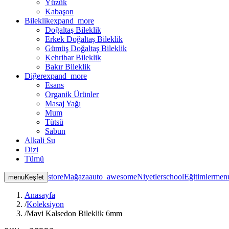
Yüzük
Kabaşon
Bileklik
expand_more
Doğaltaş Bileklik
Erkek Doğaltaş Bileklik
Gümüş Doğaltaş Bileklik
Kehribar Bileklik
Bakır Bileklik
Diğer
expand_more
Esans
Organik Ürünler
Masaj Yağı
Mum
Tütsü
Sabun
Alkali Su
Dizi
Tümü
store
Mağaza
auto_awesome
Niyetler
school
Eğitimler
men
menu
Keşfet
Anasayfa
/
Koleksiyon
/
Mavi Kalsedon Bileklik 6mm