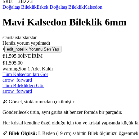
SKU:
38223
Doğaltaş Bileklik
Erkek Doğaltaş Bileklik
Kalsedon
Mavi Kalsedon Bileklik 6mm
star
star
star
star
star
Henüz yorum yapılmadı
•
edit_note
İlk Yorumu Sen Yap
₺1.595,00
İNDİRİM
₺1.595,00
warning
Son
1
Adet Kaldı
Tüm Kalsedon ları Gör
arrow_forward
Tüm Bileklikleri Gör
arrow_forward
🌿 Görsel, stoklarımızdan çekilmiştir.
Gönderilecek ürün, aynı gruba ait benzer formda bir parçadır.
Her kristal kendine özgü olduğu için ton ve kristal yapısında küçük fark
📏
Bilek Ölçüsü:
L Beden (19 cm) sabittir. Bilek ölçünüzü öğrenmek