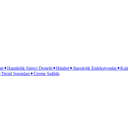
tr
✦
Hamilelik Süreci Desteği
✦
Hitabet
✦
Jineolojik Enfeksiyonlar
✦
Kal
✦
Tiroid Sorunları
✦
Üreme Sağlığı