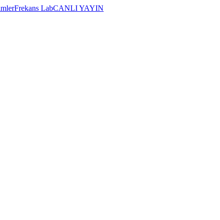
imler
Frekans Lab
CANLI YAYIN