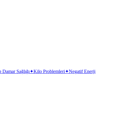
p Damar Sağlığı
✦
Kilo Problemleri
✦
Negatif Enerji