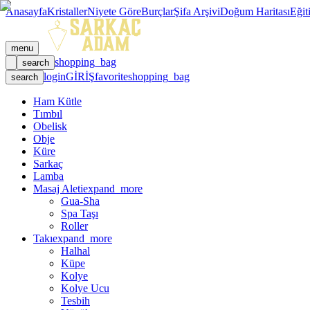
Anasayfa
Kristaller
Niyete Göre
Burçlar
Şifa Arşivi
Doğum Haritası
Eğit
menu
shopping_bag
search
login
GİRİŞ
favorite
shopping_bag
search
Ham Kütle
Tımbıl
Obelisk
Obje
Küre
Sarkaç
Lamba
Masaj Aleti
expand_more
Gua-Sha
Spa Taşı
Roller
Takı
expand_more
Halhal
Küpe
Kolye
Kolye Ucu
Tesbih