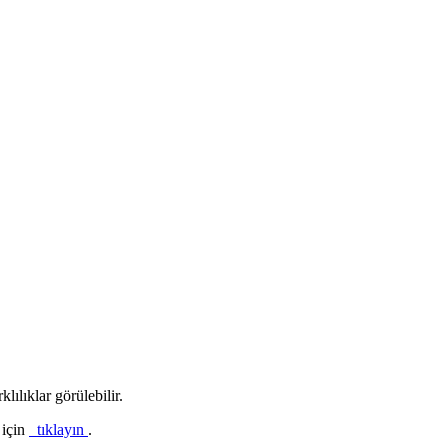
lılıklar görülebilir.
 için
tıklayın
.