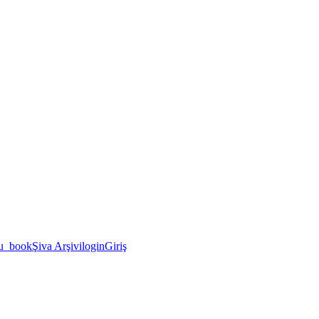
u_book
Şiva Arşivi
login
Giriş