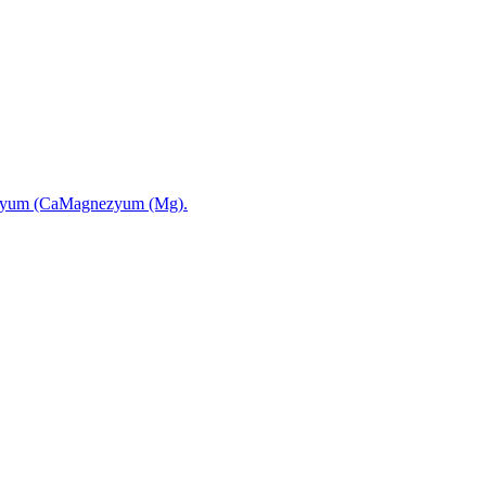
iyum (Ca
Magnezyum (Mg).