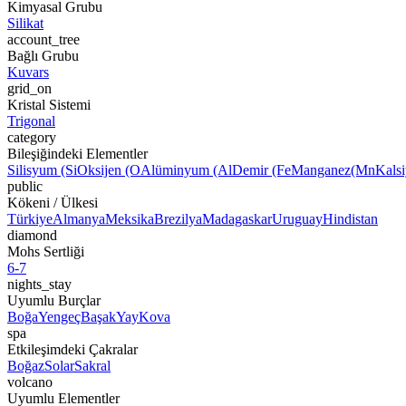
Kimyasal Grubu
Silikat
account_tree
Bağlı Grubu
Kuvars
grid_on
Kristal Sistemi
Trigonal
category
Bileşiğindeki Elementler
Silisyum (Si
Oksijen (O
Alüminyum (Al
Demir (Fe
Manganez
(Mn
Kals
public
Kökeni / Ülkesi
Türkiye
Almanya
Meksika
Brezilya
Madagaskar
Uruguay
Hindistan
diamond
Mohs Sertliği
6-7
nights_stay
Uyumlu Burçlar
Boğa
Yengeç
Başak
Yay
Kova
spa
Etkileşimdeki Çakralar
Boğaz
Solar
Sakral
volcano
Uyumlu Elementler