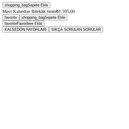
shopping_bag
Sepete Ekle
Mavi Kalsedon Bileklik 6mm
₺1.595,00
favorite
shopping_bag
Sepete Ekle
favorite
Favorilere Ekle
KALSEDON FAYDALARI
SIKÇA SORULAN SORULAR