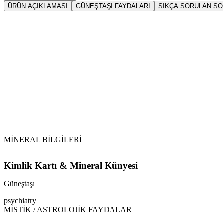
ÜRÜN AÇIKLAMASI
GÜNEŞTAŞI FAYDALARI
SIKÇA SORULAN S
Sarkaç
Gün
Vikipedi Güneştaşı makalesine
MİNERAL BİLGİLERİ
Kimlik Kartı & Mineral Künyesi
Güneştaşı
psychiatry
MİSTİK / ASTROLOJİK FAYDALAR