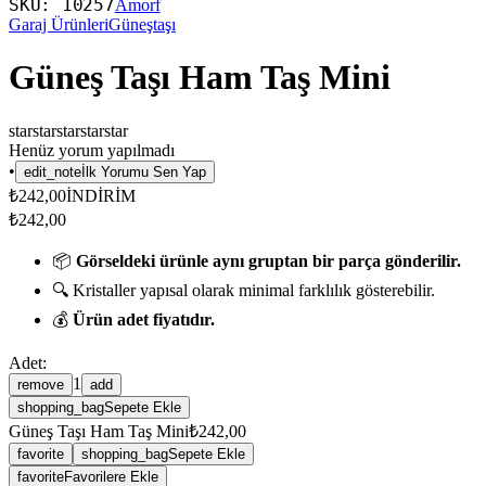
SKU:
10257
Amorf
Garaj Ürünleri
Güneştaşı
Güneş Taşı Ham Taş Mini
star
star
star
star
star
Henüz yorum yapılmadı
•
edit_note
İlk Yorumu Sen Yap
₺242,00
İNDİRİM
₺242,00
📦
Görseldeki ürünle aynı gruptan bir parça gönderilir.
🔍 Kristaller yapısal olarak minimal farklılık gösterebilir.
💰
Ürün adet fiyatıdır.
Adet:
1
remove
add
shopping_bag
Sepete Ekle
Güneş Taşı Ham Taş Mini
₺242,00
favorite
shopping_bag
Sepete Ekle
favorite
Favorilere Ekle