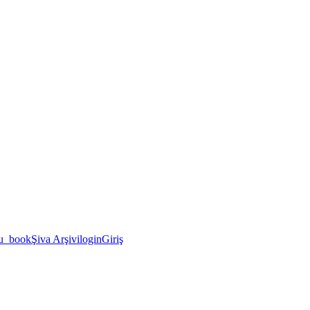
u_book
Şiva Arşivi
login
Giriş