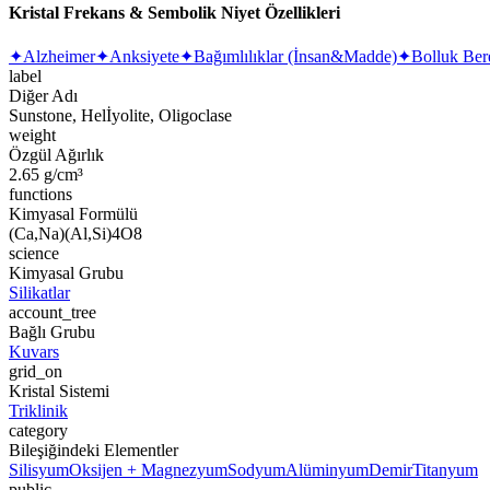
Kristal Frekans & Sembolik Niyet Özellikleri
✦
Alzheimer
✦
Anksiyete
✦
Bağımlılıklar (İnsan&Madde)
✦
Bolluk Ber
label
Diğer Adı
Sunstone, Helİyolite, Oligoclase
weight
Özgül Ağırlık
2.65 g/cm³
functions
Kimyasal Formülü
(Ca,Na)(Al,Si)4O8
science
Kimyasal Grubu
Silikatlar
account_tree
Bağlı Grubu
Kuvars
grid_on
Kristal Sistemi
Triklinik
category
Bileşiğindeki Elementler
Silisyum
Oksijen + Magnezyum
Sodyum
Alüminyum
Demir
Titanyum
public