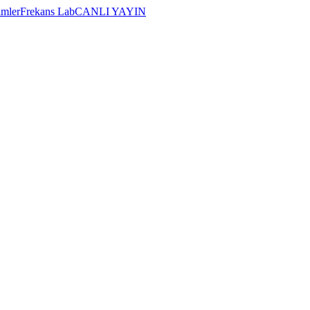
imler
Frekans Lab
CANLI YAYIN