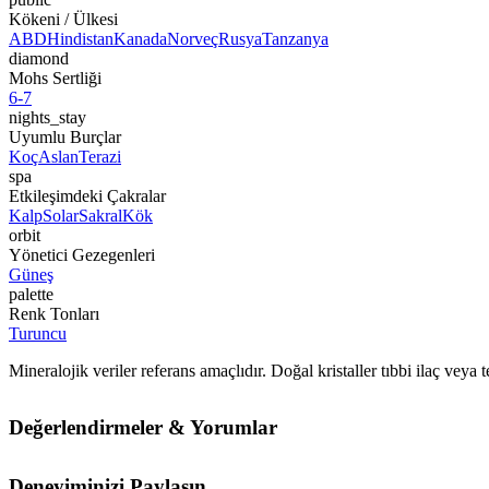
Kökeni / Ülkesi
ABD
Hindistan
Kanada
Norveç
Rusya
Tanzanya
diamond
Mohs Sertliği
6-7
nights_stay
Uyumlu Burçlar
Koç
Aslan
Terazi
spa
Etkileşimdeki Çakralar
Kalp
Solar
Sakral
Kök
orbit
Yönetici Gezegenleri
Güneş
palette
Renk Tonları
Turuncu
Mineralojik veriler referans amaçlıdır. Doğal kristaller tıbbi ilaç vey
Değerlendirmeler & Yorumlar
Deneyiminizi Paylaşın