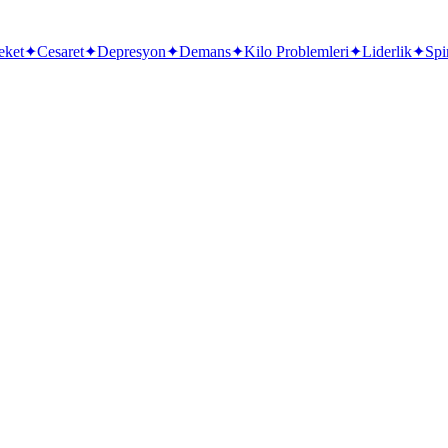
eket
✦
Cesaret
✦
Depresyon
✦
Demans
✦
Kilo Problemleri
✦
Liderlik
✦
Spi