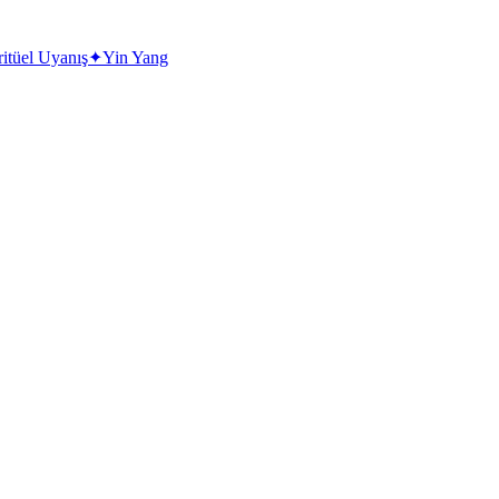
ritüel Uyanış
✦
Yin Yang