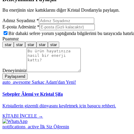
Bu enerjinin size kattıklarını diğer Kristal Dostlarıyla paylaşın.
Adınız Soyadınız *
E-posta Adresiniz *
Bir dahaki sefere yorum yaptığımda bilgilerimi bu tarayıcıda hatırla
Puanınız
star
star
star
star
star
Deneyiminiz
Paylaş
send
auto_awesome
Sarkaç Adam'dan Yeni!
Sebepler Âlemi ve Kristal Şifa
Kristallerin gizemli dünyasını keşfetmek için başucu rehberi.
KİTABI İNCELE →
notifications_active
İlk Siz Öğrenin