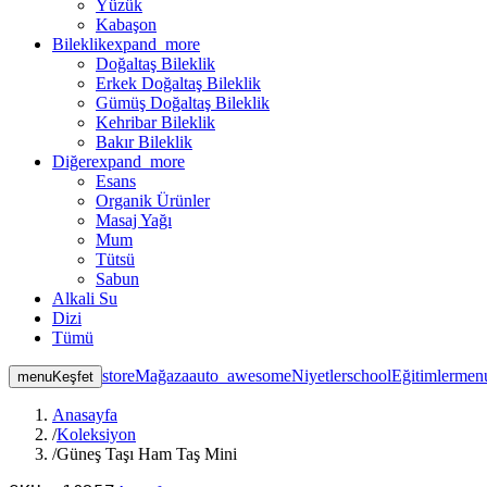
Yüzük
Kabaşon
Bileklik
expand_more
Doğaltaş Bileklik
Erkek Doğaltaş Bileklik
Gümüş Doğaltaş Bileklik
Kehribar Bileklik
Bakır Bileklik
Diğer
expand_more
Esans
Organik Ürünler
Masaj Yağı
Mum
Tütsü
Sabun
Alkali Su
Dizi
Tümü
store
Mağaza
auto_awesome
Niyetler
school
Eğitimler
men
menu
Keşfet
Anasayfa
/
Koleksiyon
/
Güneş Taşı Ham Taş Mini