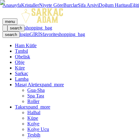
Anasayfa
Kristaller
Niyete Göre
Burçlar
Şifa Arşivi
Doğum Haritası
Eğit
menu
shopping_bag
search
login
GİRİŞ
favorite
shopping_bag
search
Ham Kütle
Tımbıl
Obelisk
Obje
Küre
Sarkaç
Lamba
Masaj Aleti
expand_more
Gua-Sha
Spa Taşı
Roller
Takı
expand_more
Halhal
Küpe
Kolye
Kolye Ucu
Tesbih