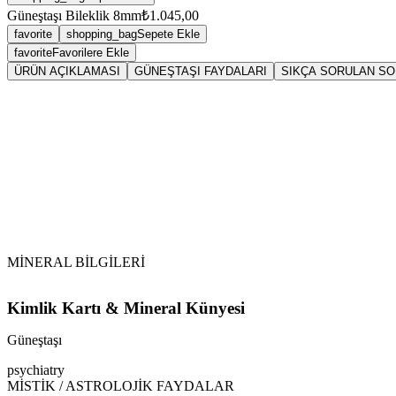
Güneştaşı Bileklik 8mm
₺1.045,00
favorite
shopping_bag
Sepete Ekle
favorite
Favorilere Ekle
ÜRÜN AÇIKLAMASI
GÜNEŞTAŞI FAYDALARI
SIKÇA SORULAN S
Sarkaç
Gün
MİNERAL BİLGİLERİ
Kimlik Kartı & Mineral Künyesi
Güneştaşı
psychiatry
MİSTİK / ASTROLOJİK FAYDALAR