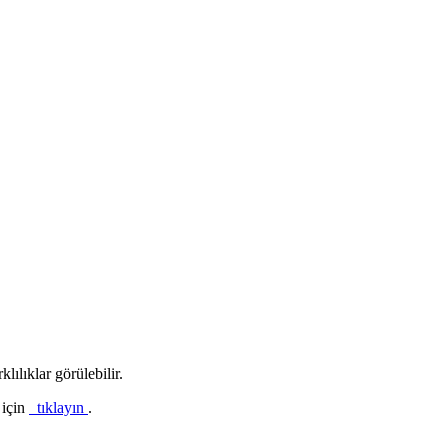
lılıklar görülebilir.
 için
tıklayın
.