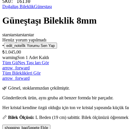
SKU:
16130
Doğaltaş Bileklik
Güneştaşı
Güneştaşı Bileklik 8mm
star
star
star
star
star
Henüz yorum yapılmadı
•
edit_note
İlk Yorumu Sen Yap
₺1.045,00
warning
Son
1
Adet Kaldı
Tüm GüNeş Taşı ları Gör
arrow_forward
Tüm Bileklikleri Gör
arrow_forward
🌿 Görsel, stoklarımızdan çekilmiştir.
Gönderilecek ürün, aynı gruba ait benzer formda bir parçadır.
Her kristal kendine özgü olduğu için ton ve kristal yapısında küçük fark
📏
Bilek Ölçüsü:
L Beden (19 cm) sabittir. Bilek ölçünüzü öğrenmek
shopping_bag
Sepete Ekle