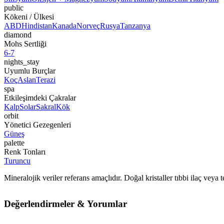
public
Kökeni / Ülkesi
ABD
Hindistan
Kanada
Norveç
Rusya
Tanzanya
diamond
Mohs Sertliği
6-7
nights_stay
Uyumlu Burçlar
Koç
Aslan
Terazi
spa
Etkileşimdeki Çakralar
Kalp
Solar
Sakral
Kök
orbit
Yönetici Gezegenleri
Güneş
palette
Renk Tonları
Turuncu
Mineralojik veriler referans amaçlıdır. Doğal kristaller tıbbi ilaç vey
Değerlendirmeler & Yorumlar