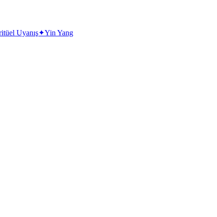
ritüel Uyanış
✦
Yin Yang