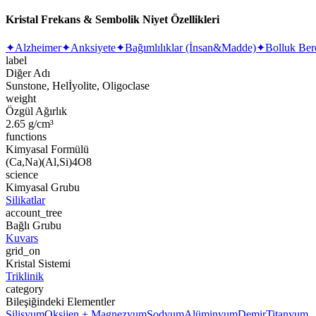
Kristal Frekans & Sembolik Niyet Özellikleri
✦
Alzheimer
✦
Anksiyete
✦
Bağımlılıklar (İnsan&Madde)
✦
Bolluk Ber
label
Diğer Adı
Sunstone, Helİyolite, Oligoclase
weight
Özgül Ağırlık
2.65 g/cm³
functions
Kimyasal Formülü
(Ca,Na)(Al,Si)4O8
science
Kimyasal Grubu
Silikatlar
account_tree
Bağlı Grubu
Kuvars
grid_on
Kristal Sistemi
Triklinik
category
Bileşiğindeki Elementler
Silisyum
Oksijen + Magnezyum
Sodyum
Alüminyum
Demir
Titanyum