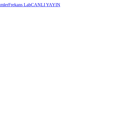
imler
Frekans Lab
CANLI YAYIN