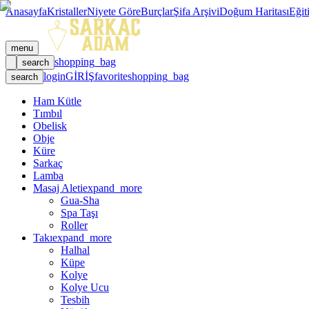
Anasayfa
Kristaller
Niyete Göre
Burçlar
Şifa Arşivi
Doğum Haritası
Eğit
menu
shopping_bag
search
login
GİRİŞ
favorite
shopping_bag
search
Ham Kütle
Tımbıl
Obelisk
Obje
Küre
Sarkaç
Lamba
Masaj Aleti
expand_more
Gua-Sha
Spa Taşı
Roller
Takı
expand_more
Halhal
Küpe
Kolye
Kolye Ucu
Tesbih