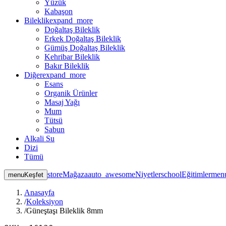
Yüzük
Kabaşon
Bileklik
expand_more
Doğaltaş Bileklik
Erkek Doğaltaş Bileklik
Gümüş Doğaltaş Bileklik
Kehribar Bileklik
Bakır Bileklik
Diğer
expand_more
Esans
Organik Ürünler
Masaj Yağı
Mum
Tütsü
Sabun
Alkali Su
Dizi
Tümü
store
Mağaza
auto_awesome
Niyetler
school
Eğitimler
men
menu
Keşfet
Anasayfa
/
Koleksiyon
/
Güneştaşı Bileklik 8mm