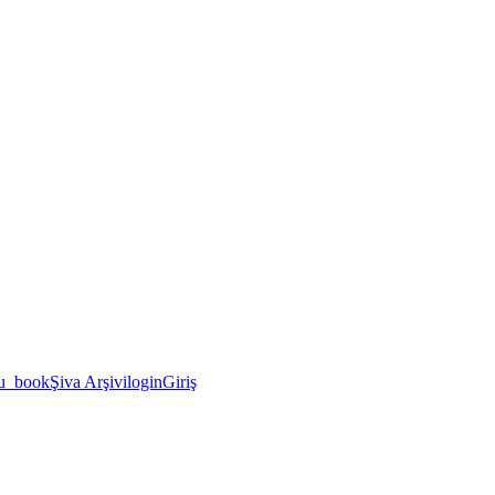
u_book
Şiva Arşivi
login
Giriş