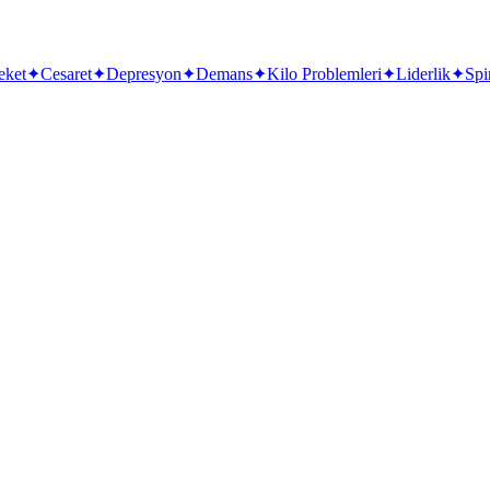
eket
✦
Cesaret
✦
Depresyon
✦
Demans
✦
Kilo Problemleri
✦
Liderlik
✦
Spi