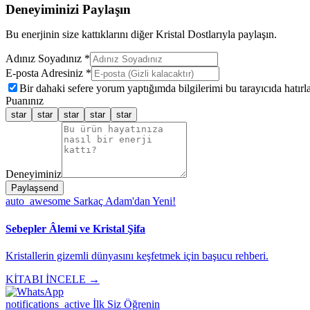
Deneyiminizi Paylaşın
Bu enerjinin size kattıklarını diğer Kristal Dostlarıyla paylaşın.
Adınız Soyadınız *
E-posta Adresiniz *
Bir dahaki sefere yorum yaptığımda bilgilerimi bu tarayıcıda hatırla
Puanınız
star
star
star
star
star
Deneyiminiz
Paylaş
send
auto_awesome
Sarkaç Adam'dan Yeni!
Sebepler Âlemi ve Kristal Şifa
Kristallerin gizemli dünyasını keşfetmek için başucu rehberi.
KİTABI İNCELE →
notifications_active
İlk Siz Öğrenin