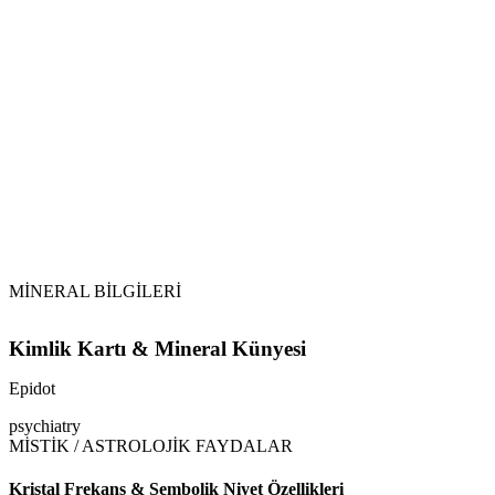
Topraklama:
Tütsüleme:
Selenit veya Sitrin:
Epidot
MİNERAL BİLGİLERİ
Kimlik Kartı & Mineral Künyesi
Epidot
psychiatry
MİSTİK / ASTROLOJİK FAYDALAR
Kristal Frekans & Sembolik Niyet Özellikleri