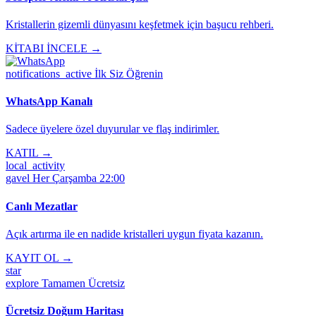
Kristallerin gizemli dünyasını keşfetmek için başucu rehberi.
KİTABI İNCELE →
notifications_active
İlk Siz Öğrenin
WhatsApp Kanalı
Sadece üyelere özel duyurular ve flaş indirimler.
KATIL →
local_activity
gavel
Her Çarşamba 22:00
Canlı Mezatlar
Açık artırma ile en nadide kristalleri uygun fiyata kazanın.
KAYIT OL →
star
explore
Tamamen Ücretsiz
Ücretsiz Doğum Haritası