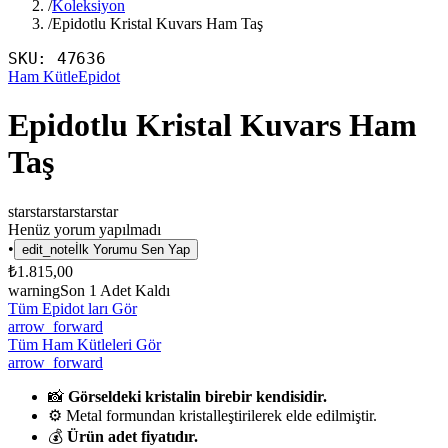
/
Koleksiyon
/
Epidotlu Kristal Kuvars Ham Taş
SKU:
47636
Ham Kütle
Epidot
Epidotlu Kristal Kuvars Ham
Taş
star
star
star
star
star
Henüz yorum yapılmadı
•
edit_note
İlk Yorumu Sen Yap
₺1.815,00
warning
Son
1
Adet Kaldı
Tüm Epidot ları Gör
arrow_forward
Tüm Ham Kütleleri Gör
arrow_forward
📸
Görseldeki kristalin birebir kendisidir.
⚙️ Metal formundan kristalleştirilerek elde edilmiştir.
💰
Ürün adet fiyatıdır.