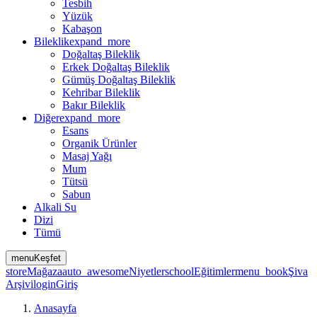
Tesbih
Yüzük
Kabaşon
Bileklik
expand_more
Doğaltaş Bileklik
Erkek Doğaltaş Bileklik
Gümüş Doğaltaş Bileklik
Kehribar Bileklik
Bakır Bileklik
Diğer
expand_more
Esans
Organik Ürünler
Masaj Yağı
Mum
Tütsü
Sabun
Alkali Su
Dizi
Tümü
menu
Keşfet
store
Mağaza
auto_awesome
Niyetler
school
Eğitimler
menu_book
Şiva
Arşivi
login
Giriş
Anasayfa