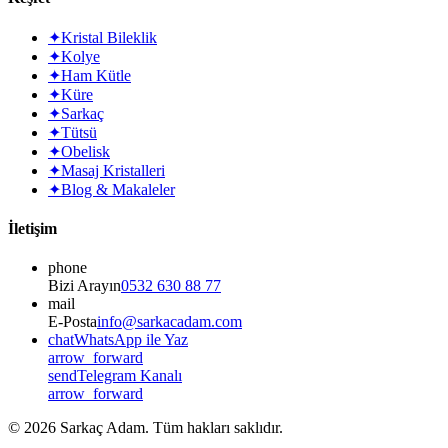
✦
Kristal Bileklik
✦
Kolye
✦
Ham Kütle
✦
Küre
✦
Sarkaç
✦
Tütsü
✦
Obelisk
✦
Masaj Kristalleri
✦
Blog & Makaleler
İletişim
phone
Bizi Arayın
0532 630 88 77
mail
E-Posta
info@sarkacadam.com
chat
WhatsApp ile Yaz
arrow_forward
send
Telegram Kanalı
arrow_forward
©
2026
Sarkaç Adam. Tüm hakları saklıdır.