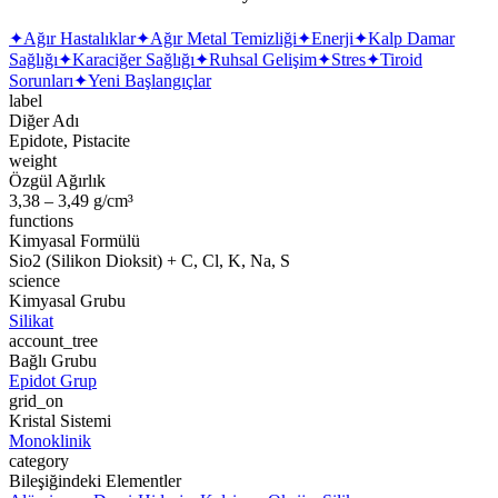
✦
Ağır Hastalıklar
✦
Ağır Metal Temizliği
✦
Enerji
✦
Kalp Damar
Sağlığı
✦
Karaciğer Sağlığı
✦
Ruhsal Gelişim
✦
Stres
✦
Tiroid
Sorunları
✦
Yeni Başlangıçlar
label
Diğer Adı
Epidote, Pistacite
weight
Özgül Ağırlık
3,38 – 3,49 g/cm³
functions
Kimyasal Formülü
Sio2 (Silikon Dioksit) + C, Cl, K, Na, S
science
Kimyasal Grubu
Silikat
account_tree
Bağlı Grubu
Epidot Grup
grid_on
Kristal Sistemi
Monoklinik
category
Bileşiğindeki Elementler