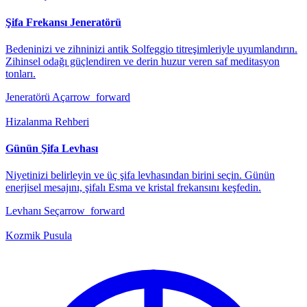
Şifa Frekansı Jeneratörü
Bedeninizi ve zihninizi antik Solfeggio titreşimleriyle uyumlandırın.
Zihinsel odağı güçlendiren ve derin huzur veren saf meditasyon
tonları.
Jeneratörü Aç
arrow_forward
Hizalanma Rehberi
Günün Şifa Levhası
Niyetinizi belirleyin ve üç şifa levhasından birini seçin. Günün
enerjisel mesajını, şifalı Esma ve kristal frekansını keşfedin.
Levhanı Seç
arrow_forward
Kozmik Pusula