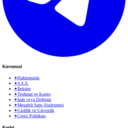
Kurumsal
✦
Hakkımızda
✦
S.S.S.
✦
İletişim
✦
Teslimat ve Kargo
✦
İade veya Değişim
✦
Mesafeli Satış Sözleşmesi
✦
Gizlilik ve Güvenlik
✦
Çerez Politikası
Keşfet