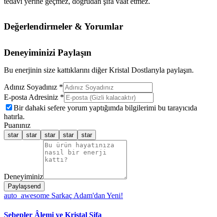
tedavi yerine geçmez, doğrudan şifa vaat etmez.
Değerlendirmeler & Yorumlar
Deneyiminizi Paylaşın
Bu enerjinin size kattıklarını diğer Kristal Dostlarıyla paylaşın.
Adınız Soyadınız *
E-posta Adresiniz *
Bir dahaki sefere yorum yaptığımda bilgilerimi bu tarayıcıda
hatırla.
Puanınız
star
star
star
star
star
Deneyiminiz
Paylaş
send
auto_awesome
Sarkaç Adam'dan Yeni!
Sebepler Âlemi ve Kristal Şifa