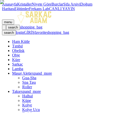
Anasayfa
Kristaller
Niyete Göre
Burçlar
Şifa Arşivi
Doğum
Haritası
Eğitimler
Frekans Lab
CANLI YAYIN
menu
shopping_bag
search
login
GİRİŞ
favorite
shopping_bag
search
Ham Kütle
Tımbıl
Obelisk
Obje
Küre
Sarkaç
Lamba
Masaj Aleti
expand_more
Gua-Sha
Spa Taşı
Roller
Takı
expand_more
Halhal
Küpe
Kolye
Kolye Ucu