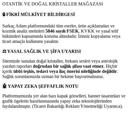
OTANTİK VE DOĞAL KRİSTALLER MAĞAZASI
🔒
FİKRİ MÜLKİYET BİLDİRGESİ
Sarkaç Adam platformundaki tüm eserler, ürün açıklamaları ve
kozmik analiz metinleri
5846 sayılı FSEK
, KVKK ve yasal telif
hükümleri kapsamında koruma altındadır. İzinsiz kopyalama veya
ticari amaçla kullanımı yasaktır.
⚖️
YASAL SAĞLIK VE ŞİFA UYARISI
Sitemizde sunulan doğal kristaller, frekans sesleri veya astrolojik
yazılım raporları
doğrudan bir sağlık şifası vaat etmez
. Hiçbir
içerik
tıbbi teşhis, tedavi veya ilaç önerisi niteliğinde değildir
.
Sağlık sorunlarınızda uzman bir hekime başvurmalısınız.
🤖
YAPAY ZEKA ŞEFFAFLIK NOTU
Platformumuzda yer alan bazı kapak görselleri, banner tasarımları ve
grafik ögelerin hazırlanmasında yapay zeka teknolojilerinden
faydalanılmıştır. (Ticaret Bakanlığı Reklam Yönetmeliği Uyarınca).