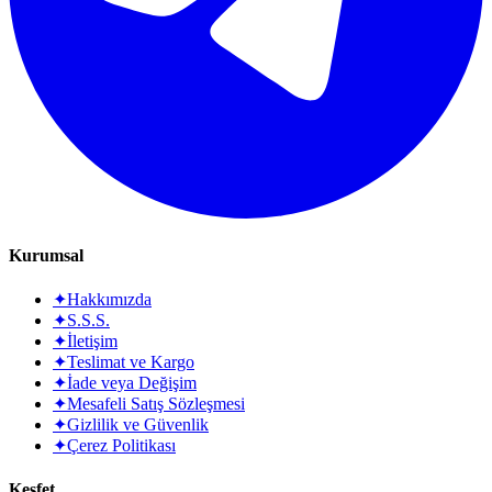
Kurumsal
✦
Hakkımızda
✦
S.S.S.
✦
İletişim
✦
Teslimat ve Kargo
✦
İade veya Değişim
✦
Mesafeli Satış Sözleşmesi
✦
Gizlilik ve Güvenlik
✦
Çerez Politikası
Keşfet