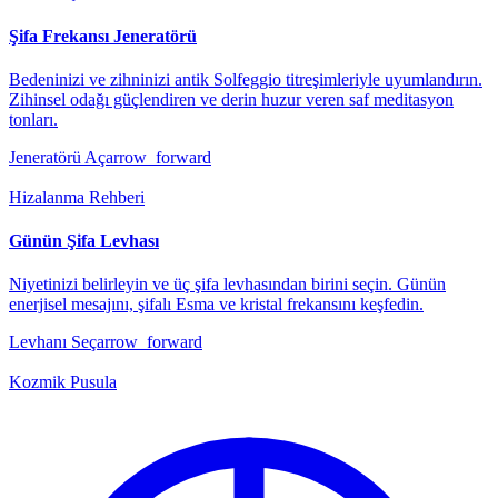
Şifa Frekansı Jeneratörü
Bedeninizi ve zihninizi antik Solfeggio titreşimleriyle uyumlandırın.
Zihinsel odağı güçlendiren ve derin huzur veren saf meditasyon
tonları.
Jeneratörü Aç
arrow_forward
Hizalanma Rehberi
Günün Şifa Levhası
Niyetinizi belirleyin ve üç şifa levhasından birini seçin. Günün
enerjisel mesajını, şifalı Esma ve kristal frekansını keşfedin.
Levhanı Seç
arrow_forward
Kozmik Pusula