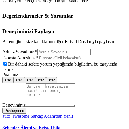
tedavi yerine geçmez, doğrudan şifa vaat etmez.
Değerlendirmeler & Yorumlar
Deneyiminizi Paylaşın
Bu enerjinin size kattıklarını diğer Kristal Dostlarıyla paylaşın.
Adınız Soyadınız *
E-posta Adresiniz *
Bir dahaki sefere yorum yaptığımda bilgilerimi bu tarayıcıda
hatırla.
Puanınız
star
star
star
star
star
Deneyiminiz
Paylaş
send
auto_awesome
Sarkaç Adam'dan Yeni!
Sebepler Âlemi ve Kristal Şifa