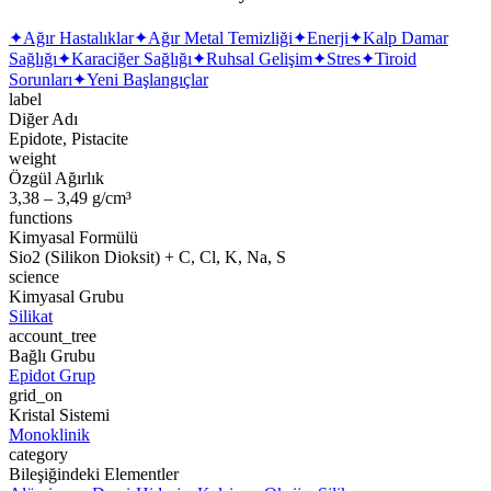
✦
Ağır Hastalıklar
✦
Ağır Metal Temizliği
✦
Enerji
✦
Kalp Damar
Sağlığı
✦
Karaciğer Sağlığı
✦
Ruhsal Gelişim
✦
Stres
✦
Tiroid
Sorunları
✦
Yeni Başlangıçlar
label
Diğer Adı
Epidote, Pistacite
weight
Özgül Ağırlık
3,38 – 3,49 g/cm³
functions
Kimyasal Formülü
Sio2 (Silikon Dioksit) + C, Cl, K, Na, S
science
Kimyasal Grubu
Silikat
account_tree
Bağlı Grubu
Epidot Grup
grid_on
Kristal Sistemi
Monoklinik
category
Bileşiğindeki Elementler