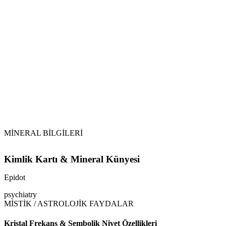
Topraklama:
Tütsüleme:
Selenit veya Sitrin:
Epidot
MİNERAL BİLGİLERİ
Kimlik Kartı & Mineral Künyesi
Epidot
psychiatry
MİSTİK / ASTROLOJİK FAYDALAR
Kristal Frekans & Sembolik Niyet Özellikleri