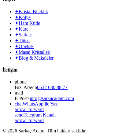
✦
Kristal Bileklik
✦
Kolye
✦
Ham Kütle
✦
Küre
✦
Sarkaç
✦
Tütsü
✦
Obelisk
✦
Masaj Kristalleri
✦
Blog & Makaleler
İletişim
phone
Bizi Arayın
0532 630 88 77
mail
E-Posta
info@sarkacadam.com
chat
WhatsApp ile Yaz
arrow_forward
send
Telegram Kanalı
arrow_forward
©
2026
Sarkaç Adam. Tüm hakları saklıdır.