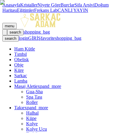
Anasayfa
Kristaller
Niyete Göre
Burçlar
Şifa Arşivi
Doğum
Haritası
Eğitimler
Frekans Lab
CANLI YAYIN
menu
shopping_bag
search
login
GİRİŞ
favorite
shopping_bag
search
Ham Kütle
Tımbıl
Obelisk
Obje
Küre
Sarkaç
Lamba
Masaj Aleti
expand_more
Gua-Sha
Spa Taşı
Roller
Takı
expand_more
Halhal
Küpe
Kolye
Kolye Ucu