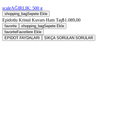
scale
AĞIRLIK:
500
g
shopping_bag
Sepete Ekle
Epidotlu Kristal Kuvars Ham Taş
₺1.089,00
favorite
shopping_bag
Sepete Ekle
favorite
Favorilere Ekle
EPIDOT FAYDALARI
SIKÇA SORULAN SORULAR