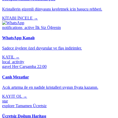
Kristallerin gizemli dünyasını keşfetmek için başucu rehberi.
KİTABI İNCELE →
notifications_active
İlk Siz Öğrenin
WhatsApp Kanalı
Sadece üyelere özel duyurular ve flaş indirimler.
KATIL →
local_activity
gavel
Her Çarşamba 22:00
Canlı Mezatlar
Açık artırma ile en nadide kristalleri uygun fiyata kazanın.
KAYIT OL →
star
explore
Tamamen Ücretsiz
Ücretsiz Doğum Haritası