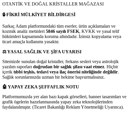
OTANTİK VE DOĞAL KRİSTALLER MAĞAZASI
🔒
FİKRİ MÜLKİYET BİLDİRGESİ
Sarkaç Adam platformundaki tüm eserler, ürün açıklamaları ve
kozmik analiz metinleri
5846 sayılı FSEK
, KVKK ve yasal telif
hükümleri kapsamında koruma altındadır. İzinsiz kopyalama veya
ticari amaçla kullanımı yasaktır.
⚖️
YASAL SAĞLIK VE ŞİFA UYARISI
Sitemizde sunulan doğal kristaller, frekans sesleri veya astrolojik
yazılım raporları
doğrudan bir sağlık şifası vaat etmez
. Hiçbir
içerik
tıbbi teşhis, tedavi veya ilaç önerisi niteliğinde değildir
.
Sağlık sorunlarınızda uzman bir hekime başvurmalısınız.
🤖
YAPAY ZEKA ŞEFFAFLIK NOTU
Platformumuzda yer alan bazı kapak görselleri, banner tasarımları ve
grafik ögelerin hazırlanmasında yapay zeka teknolojilerinden
faydalanılmıştır. (Ticaret Bakanlığı Reklam Yönetmeliği Uyarınca).