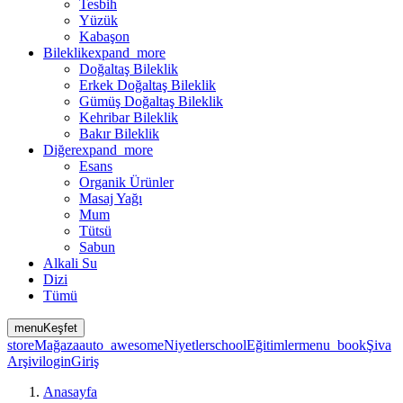
Tesbih
Yüzük
Kabaşon
Bileklik
expand_more
Doğaltaş Bileklik
Erkek Doğaltaş Bileklik
Gümüş Doğaltaş Bileklik
Kehribar Bileklik
Bakır Bileklik
Diğer
expand_more
Esans
Organik Ürünler
Masaj Yağı
Mum
Tütsü
Sabun
Alkali Su
Dizi
Tümü
menu
Keşfet
store
Mağaza
auto_awesome
Niyetler
school
Eğitimler
menu_book
Şiva
Arşivi
login
Giriş
Anasayfa