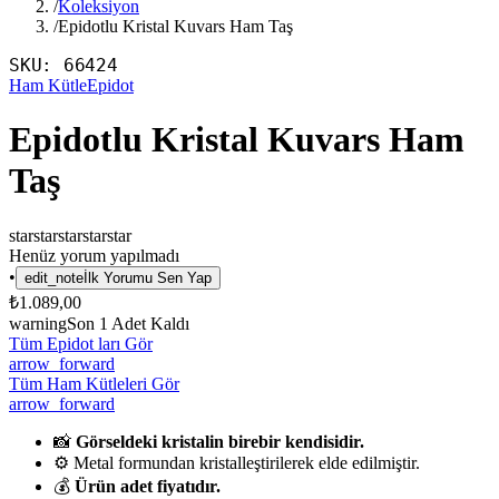
/
Koleksiyon
/
Epidotlu Kristal Kuvars Ham Taş
SKU:
66424
Ham Kütle
Epidot
Epidotlu Kristal Kuvars Ham
Taş
star
star
star
star
star
Henüz yorum yapılmadı
•
edit_note
İlk Yorumu Sen Yap
₺1.089,00
warning
Son
1
Adet Kaldı
Tüm Epidot ları Gör
arrow_forward
Tüm Ham Kütleleri Gör
arrow_forward
📸
Görseldeki kristalin birebir kendisidir.
⚙️ Metal formundan kristalleştirilerek elde edilmiştir.
💰
Ürün adet fiyatıdır.