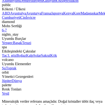
Alüminyum
Demir
Hidrojen
Kalsiyum
Oksijen
Silikon
public
Kökeni / Ülkesi
ABD
Avustralya
Avusturya
Fransa
Japonya
Kenya
Kore
Madagaskar
Mek
Cumhuriyeti
Çin
İsviçre
diamond
Mohs Sertliği
6-7
nights_stay
Uyumlu Burçlar
Yengeç
Başak
Terazi
spa
Etkileşimdeki Çakralar
Taç
3. göz
Boğaz
Kalp
Solar
Sakral
Kök
volcano
Uyumlu Elementler
Su
Toprak
orbit
Yönetici Gezegenleri
Jüpiter
Dünya
palette
Renk Tonları
Yeşil
Mineralojik veriler referans amaçlıdır. Doğal kristaller tıbbi ilaç veya