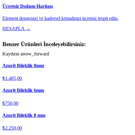
Ücretsiz Doğum Haritası
Element dengenizi ve kadersel kristalinizi ücretsiz tespit edin.
HESAPLA →
Benzer Ürünleri İnceleyebilirsiniz:
Kaydırın
arrow_forward
Azurit Bileklik 8mm
₺1.485,00
Azurit Bileklik 6mm
₺750,00
Azurit Bileklik 8 mm
₺2.250,00