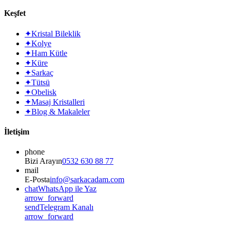
Keşfet
✦
Kristal Bileklik
✦
Kolye
✦
Ham Kütle
✦
Küre
✦
Sarkaç
✦
Tütsü
✦
Obelisk
✦
Masaj Kristalleri
✦
Blog & Makaleler
İletişim
phone
Bizi Arayın
0532 630 88 77
mail
E-Posta
info@sarkacadam.com
chat
WhatsApp ile Yaz
arrow_forward
send
Telegram Kanalı
arrow_forward