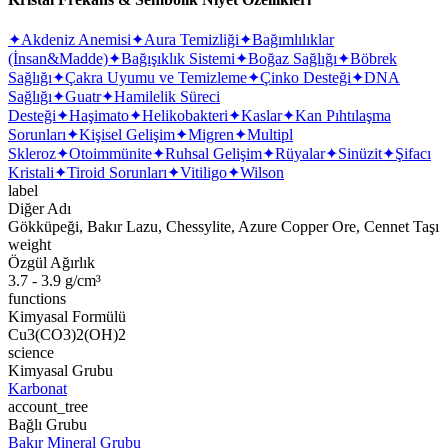
✦
Akdeniz Anemisi
✦
Aura Temizliği
✦
Bağımlılıklar
(İnsan&Madde)
✦
Bağışıklık Sistemi
✦
Boğaz Sağlığı
✦
Böbrek
Sağlığı
✦
Çakra Uyumu ve Temizleme
✦
Çinko Desteği
✦
DNA
Sağlığı
✦
Guatr
✦
Hamilelik Süreci
Desteği
✦
Haşimato
✦
Helikobakteri
✦
Kaslar
✦
Kan Pıhtılaşma
Sorunları
✦
Kişisel Gelişim
✦
Migren
✦
Multipl
Skleroz
✦
Otoimmünite
✦
Ruhsal Gelişim
✦
Rüyalar
✦
Sinüzit
✦
Şifacı
Kristali
✦
Tiroid Sorunları
✦
Vitiligo
✦
Wilson
label
Diğer Adı
Gökküpeği, Bakır Lazu, Chessylite, Azure Copper Ore, Cennet Taşı
weight
Özgül Ağırlık
3.7 - 3.9 g/cm³
functions
Kimyasal Formülü
Cu3(CO3)2(OH)2
science
Kimyasal Grubu
Karbonat
account_tree
Bağlı Grubu
Bakır Mineral Grubu