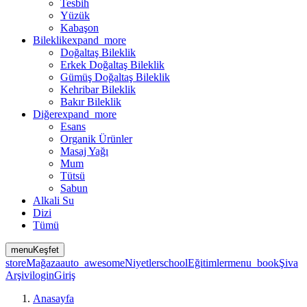
Tesbih
Yüzük
Kabaşon
Bileklik
expand_more
Doğaltaş Bileklik
Erkek Doğaltaş Bileklik
Gümüş Doğaltaş Bileklik
Kehribar Bileklik
Bakır Bileklik
Diğer
expand_more
Esans
Organik Ürünler
Masaj Yağı
Mum
Tütsü
Sabun
Alkali Su
Dizi
Tümü
menu
Keşfet
store
Mağaza
auto_awesome
Niyetler
school
Eğitimler
menu_book
Şiva
Arşivi
login
Giriş
Anasayfa