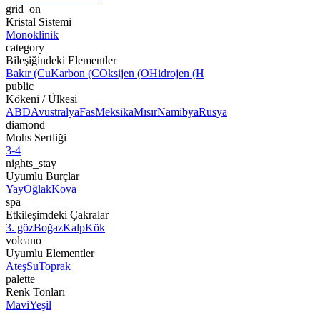
grid_on
Kristal Sistemi
Monoklinik
category
Bileşiğindeki Elementler
Bakır (Cu
Karbon (C
Oksijen (O
Hidrojen (H
public
Kökeni / Ülkesi
ABD
Avustralya
Fas
Meksika
Mısır
Namibya
Rusya
diamond
Mohs Sertliği
3-4
nights_stay
Uyumlu Burçlar
Yay
Oğlak
Kova
spa
Etkileşimdeki Çakralar
3. göz
Boğaz
Kalp
Kök
volcano
Uyumlu Elementler
Ateş
Su
Toprak
palette
Renk Tonları
Mavi
Yeşil