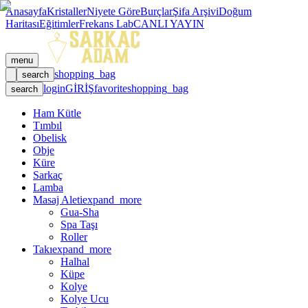
Anasayfa
Kristaller
Niyete Göre
Burçlar
Şifa Arşivi
Doğum
Haritası
Eğitimler
Frekans Lab
CANLI YAYIN
menu
shopping_bag
search
login
GİRİŞ
favorite
shopping_bag
search
Ham Kütle
Tımbıl
Obelisk
Obje
Küre
Sarkaç
Lamba
Masaj Aleti
expand_more
Gua-Sha
Spa Taşı
Roller
Takı
expand_more
Halhal
Küpe
Kolye
Kolye Ucu