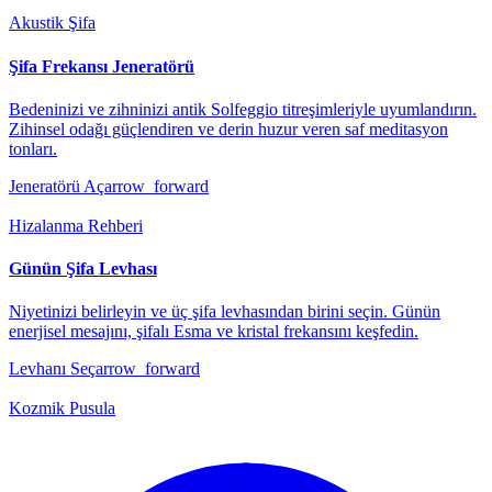
Akustik Şifa
Şifa Frekansı Jeneratörü
Bedeninizi ve zihninizi antik Solfeggio titreşimleriyle uyumlandırın.
Zihinsel odağı güçlendiren ve derin huzur veren saf meditasyon
tonları.
Jeneratörü Aç
arrow_forward
Hizalanma Rehberi
Günün Şifa Levhası
Niyetinizi belirleyin ve üç şifa levhasından birini seçin. Günün
enerjisel mesajını, şifalı Esma ve kristal frekansını keşfedin.
Levhanı Seç
arrow_forward
Kozmik Pusula