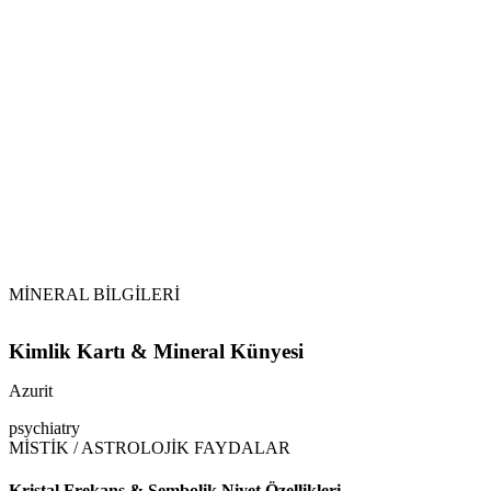
Arındırma:
Adaçayı
Palo Santo
Topraklama:
Selenit
Şarj Etme:
Azurit
Azurit
, doğru yaklaşımla kullanıldığında ruhunuzun ve zihninizin
en derin kıvrımlarında sakladığınız potansiyeli açığa çıkarmanız
için gereken o "mavi ışığı" yakar.
MİNERAL BİLGİLERİ
Kimlik Kartı & Mineral Künyesi
Azurit
psychiatry
MİSTİK / ASTROLOJİK FAYDALAR
Kristal Frekans & Sembolik Niyet Özellikleri