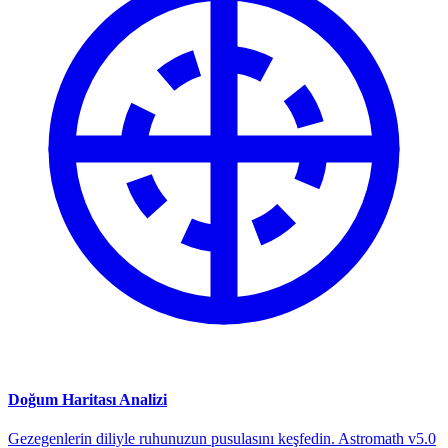
Doğum Haritası Analizi
Gezegenlerin diliyle ruhunuzun pusulasını keşfedin. Astromath v5.0