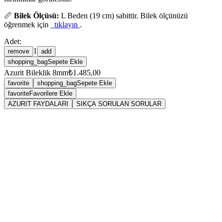
📏
Bilek Ölçüsü:
L Beden (19 cm) sabittir. Bilek ölçünüzü
öğrenmek için
tıklayın
.
Adet:
1
remove
add
shopping_bag
Sepete Ekle
Azurit Bileklik 8mm
₺1.485,00
favorite
shopping_bag
Sepete Ekle
favorite
Favorilere Ekle
AZURIT FAYDALARI
SIKÇA SORULAN SORULAR