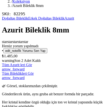
/
Koleksiyon
/
Azurit Bileklik 8mm
SKU:
82295
Doğaltaş Bileklik
Erkek Doğaltaş Bileklik
Azurit
Azurit Bileklik 8mm
star
star
star
star
star
Henüz yorum yapılmadı
•
edit_note
İlk Yorumu Sen Yap
₺1.485,00
warning
Son
2
Adet Kaldı
Tüm Azurit leri Gör
arrow_forward
Tüm Bileklikleri Gör
arrow_forward
🌿 Görsel, stoklarımızdan çekilmiştir.
Gönderilecek ürün, aynı gruba ait benzer formda bir parçadır.
Her kristal kendine özgü olduğu için ton ve kristal yapısında küçük
farklılıklar görülebilir.