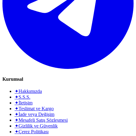
Kurumsal
✦
Hakkımızda
✦
S.S.S.
✦
İletişim
✦
Teslimat ve Kargo
✦
İade veya Değişim
✦
Mesafeli Satış Sözleşmesi
✦
Gizlilik ve Güvenlik
✦
Çerez Politikası