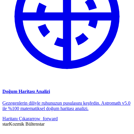
Doğum Haritası Analizi
Gezegenlerin diliyle ruhunuzun pusulasını keşfedin. Astromath v5.0
ile %100 matematiksel doğum haritası analizi.
Haritanı Çıkar
arrow_forward
star
Kozmik Bülten
star