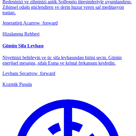
Bedeninizi ve zihninizi antik Solfeggio titreşimleriyle uyumlandırın.
Zihinsel odağı güçlendiren ve derin huzur veren saf meditasyon
tonları.
Jeneratörü Aç
arrow_forward
Hizalanma Rehberi
Günün Şifa Levhası
Niyetinizi belirleyin ve üç şifa levhasından birini seçin. Günün
enerjisel mesajını, şifalı Esma ve kristal frekansını keşfedin.
Levhanı Seç
arrow_forward
Kozmik Pusula