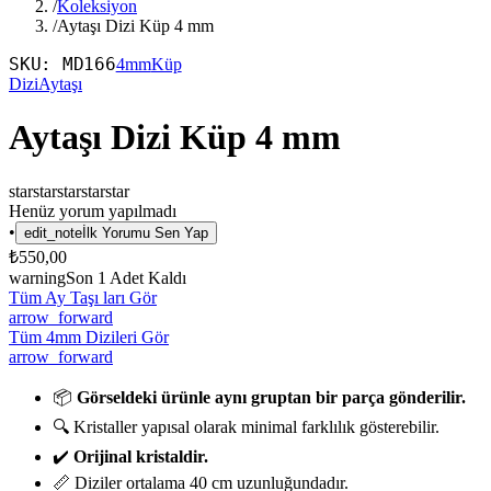
/
Koleksiyon
/
Aytaşı Dizi Küp 4 mm
SKU:
MD166
4mm
Küp
Dizi
Aytaşı
Aytaşı Dizi Küp 4 mm
star
star
star
star
star
Henüz yorum yapılmadı
•
edit_note
İlk Yorumu Sen Yap
₺550,00
warning
Son
1
Adet Kaldı
Tüm Ay Taşı ları Gör
arrow_forward
Tüm 4mm Dizileri Gör
arrow_forward
📦
Görseldeki ürünle aynı gruptan bir parça gönderilir.
🔍 Kristaller yapısal olarak minimal farklılık gösterebilir.
✔️
Orijinal kristaldir.
📏 Diziler ortalama 40 cm uzunluğundadır.