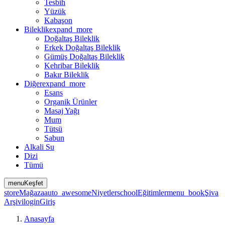
Tesbih
Yüzük
Kabaşon
Bileklik
expand_more
Doğaltaş Bileklik
Erkek Doğaltaş Bileklik
Gümüş Doğaltaş Bileklik
Kehribar Bileklik
Bakır Bileklik
Diğer
expand_more
Esans
Organik Ürünler
Masaj Yağı
Mum
Tütsü
Sabun
Alkali Su
Dizi
Tümü
menu
Keşfet
store
Mağaza
auto_awesome
Niyetler
school
Eğitimler
menu_book
Şiva
Arşivi
login
Giriş
Anasayfa