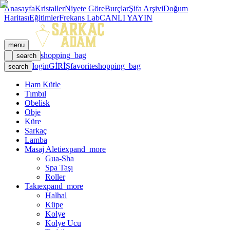
Anasayfa
Kristaller
Niyete Göre
Burçlar
Şifa Arşivi
Doğum
Haritası
Eğitimler
Frekans Lab
CANLI YAYIN
menu
shopping_bag
search
login
GİRİŞ
favorite
shopping_bag
search
Ham Kütle
Tımbıl
Obelisk
Obje
Küre
Sarkaç
Lamba
Masaj Aleti
expand_more
Gua-Sha
Spa Taşı
Roller
Takı
expand_more
Halhal
Küpe
Kolye
Kolye Ucu