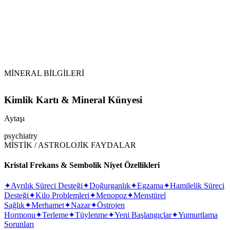
MİNERAL BİLGİLERİ
Kimlik Kartı & Mineral Künyesi
Aytaşı
psychiatry
MİSTİK / ASTROLOJİK FAYDALAR
Kristal Frekans & Sembolik Niyet Özellikleri
✦
Ayrılık Süreci Desteği
✦
Doğurganlık
✦
Egzama
✦
Hamilelik Süreci
Desteği
✦
Kilo Problemleri
✦
Menopoz
✦
Menstürel
Sağlık
✦
Merhamet
✦
Nazar
✦
Östrojen
Hormonu
✦
Terleme
✦
Tüylenme
✦
Yeni Başlangıçlar
✦
Yumurtlama
Sorunları