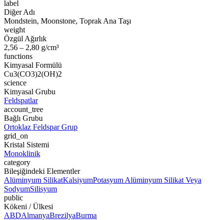
label
Diğer Adı
Mondstein, Moonstone, Toprak Ana Taşı
weight
Özgül Ağırlık
2,56 – 2,80 g/cm³
functions
Kimyasal Formülü
Cu3(CO3)2(OH)2
science
Kimyasal Grubu
Feldspatlar
account_tree
Bağlı Grubu
Ortoklaz Feldspar Grup
grid_on
Kristal Sistemi
Monoklinik
category
Bileşiğindeki Elementler
Alüminyum Silikat
Kalsiyum
Potasyum Alüminyum Silikat Veya
Sodyum
Silisyum
public
Kökeni / Ülkesi
ABD
Almanya
Brezilya
Burma