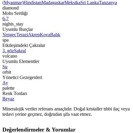
(Myanmar)
Hindistan
Madagaskar
Meksika
Sri Lanka
Tanzanya
diamond
Mohs Sertliği
6-7
nights_stay
Uyumlu Burçlar
Yengeç
Terazi
Akrep
Kova
Balık
spa
Etkileşimdeki Çakralar
3. göz
Sakral
volcano
Uyumlu Elementler
Su
orbit
Yönetici Gezegenleri
Ay
palette
Renk Tonları
Beyaz
Mineralojik veriler referans amaçlıdır. Doğal kristaller tıbbi ilaç veya
tedavi yerine geçmez, doğrudan şifa vaat etmez.
Değerlendirmeler & Yorumlar