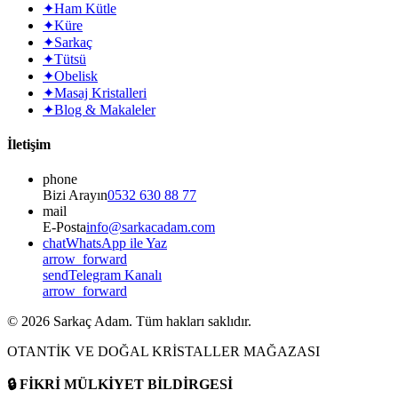
✦
Ham Kütle
✦
Küre
✦
Sarkaç
✦
Tütsü
✦
Obelisk
✦
Masaj Kristalleri
✦
Blog & Makaleler
İletişim
phone
Bizi Arayın
0532 630 88 77
mail
E-Posta
info@sarkacadam.com
chat
WhatsApp ile Yaz
arrow_forward
send
Telegram Kanalı
arrow_forward
©
2026
Sarkaç Adam. Tüm hakları saklıdır.
OTANTİK VE DOĞAL KRİSTALLER MAĞAZASI
🔒
FİKRİ MÜLKİYET BİLDİRGESİ