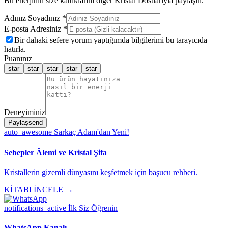
Bu enerjinin size kattıklarını diğer Kristal Dostlarıyla paylaşın.
Adınız Soyadınız *
E-posta Adresiniz *
Bir dahaki sefere yorum yaptığımda bilgilerimi bu tarayıcıda
hatırla.
Puanınız
star
star
star
star
star
Deneyiminiz
Paylaş
send
auto_awesome
Sarkaç Adam'dan Yeni!
Sebepler Âlemi ve Kristal Şifa
Kristallerin gizemli dünyasını keşfetmek için başucu rehberi.
KİTABI İNCELE →
notifications_active
İlk Siz Öğrenin
WhatsApp Kanalı