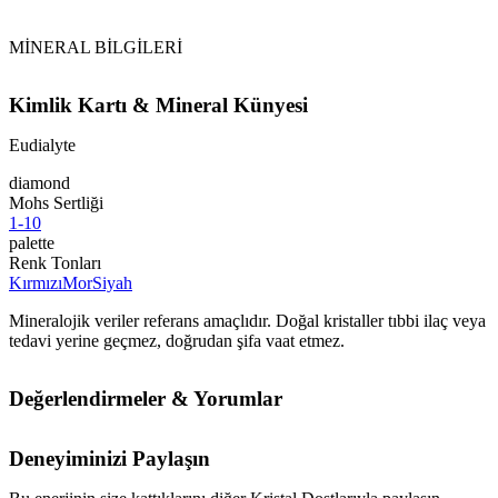
MİNERAL BİLGİLERİ
Kimlik Kartı & Mineral Künyesi
Eudialyte
diamond
Mohs Sertliği
1-10
palette
Renk Tonları
Kırmızı
Mor
Siyah
Mineralojik veriler referans amaçlıdır. Doğal kristaller tıbbi ilaç veya
tedavi yerine geçmez, doğrudan şifa vaat etmez.
Değerlendirmeler & Yorumlar
Deneyiminizi Paylaşın