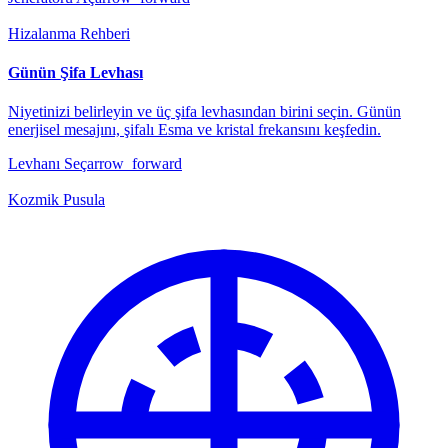
Hizalanma Rehberi
Günün Şifa Levhası
Niyetinizi belirleyin ve üç şifa levhasından birini seçin. Günün
enerjisel mesajını, şifalı Esma ve kristal frekansını keşfedin.
Levhanı Seç
arrow_forward
Kozmik Pusula