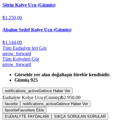
Sitrin Kolye Ucu (Gümüş)
₺1.250,00
Abalon Sedef Kolye Ucu (Gümüş)
₺1.144,00
Tüm Eudialyte leri Gör
arrow_forward
Tüm Kolyeleri Gör
arrow_forward
Görselde yer alan doğaltaşın birebir kendisidir.
Gümüş 925
notifications_active
Gelince Haber Ver
Eudialyte Kolye Ucu (Gümüş)
₺2.950,00
favorite
notifications_active
Gelince Haber Ver
favorite
Favorilere Ekle
EUDIALYTE FAYDALARI
SIKÇA SORULAN SORULAR