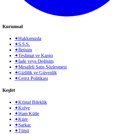
Kurumsal
✦
Hakkımızda
✦
S.S.S.
✦
İletişim
✦
Teslimat ve Kargo
✦
İade veya Değişim
✦
Mesafeli Satış Sözleşmesi
✦
Gizlilik ve Güvenlik
✦
Çerez Politikası
Keşfet
✦
Kristal Bileklik
✦
Kolye
✦
Ham Kütle
✦
Küre
✦
Sarkaç
✦
Tütsü