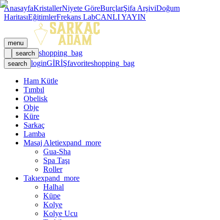
Anasayfa
Kristaller
Niyete Göre
Burçlar
Şifa Arşivi
Doğum
Haritası
Eğitimler
Frekans Lab
CANLI YAYIN
menu
shopping_bag
search
login
GİRİŞ
favorite
shopping_bag
search
Ham Kütle
Tımbıl
Obelisk
Obje
Küre
Sarkaç
Lamba
Masaj Aleti
expand_more
Gua-Sha
Spa Taşı
Roller
Takı
expand_more
Halhal
Küpe
Kolye
Kolye Ucu