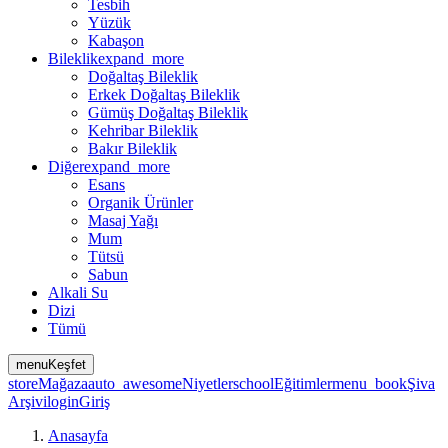
Tesbih
Yüzük
Kabaşon
Bileklik
expand_more
Doğaltaş Bileklik
Erkek Doğaltaş Bileklik
Gümüş Doğaltaş Bileklik
Kehribar Bileklik
Bakır Bileklik
Diğer
expand_more
Esans
Organik Ürünler
Masaj Yağı
Mum
Tütsü
Sabun
Alkali Su
Dizi
Tümü
menu
Keşfet
store
Mağaza
auto_awesome
Niyetler
school
Eğitimler
menu_book
Şiva
Arşivi
login
Giriş
Anasayfa