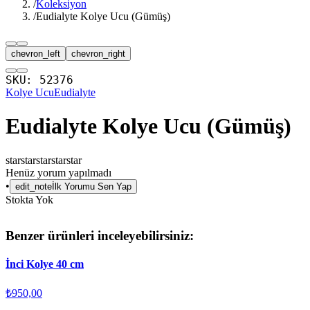
/
Koleksiyon
/
Eudialyte Kolye Ucu (Gümüş)
chevron_left
chevron_right
SKU:
52376
Kolye Ucu
Eudialyte
Eudialyte Kolye Ucu (Gümüş)
star
star
star
star
star
Henüz yorum yapılmadı
•
edit_note
İlk Yorumu Sen Yap
Stokta Yok
Benzer ürünleri inceleyebilirsiniz:
İnci Kolye 40 cm
₺950,00