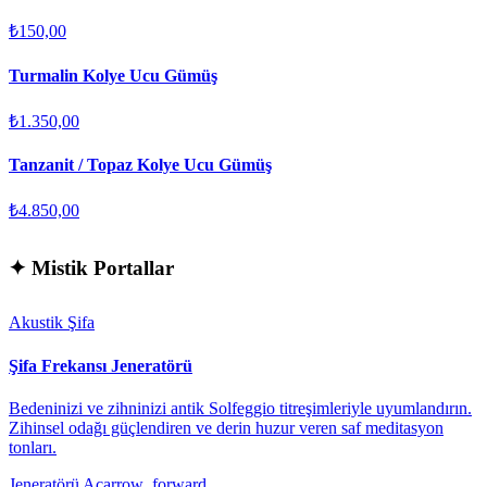
₺150,00
Turmalin Kolye Ucu Gümüş
₺1.350,00
Tanzanit / Topaz Kolye Ucu Gümüş
₺4.850,00
✦
Mistik Portallar
Akustik Şifa
Şifa Frekansı Jeneratörü
Bedeninizi ve zihninizi antik Solfeggio titreşimleriyle uyumlandırın.
Zihinsel odağı güçlendiren ve derin huzur veren saf meditasyon
tonları.
Jeneratörü Aç
arrow_forward