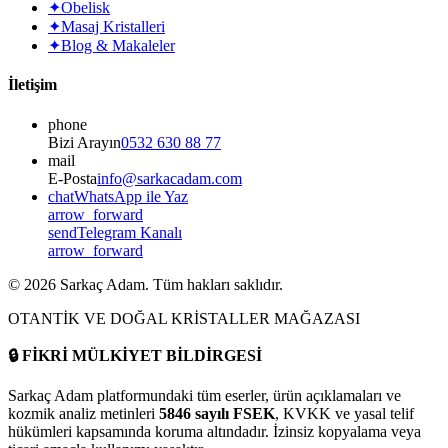
✦
Obelisk
✦
Masaj Kristalleri
✦
Blog & Makaleler
İletişim
phone
Bizi Arayın
0532 630 88 77
mail
E-Posta
info@sarkacadam.com
chat
WhatsApp ile Yaz
arrow_forward
send
Telegram Kanalı
arrow_forward
©
2026
Sarkaç Adam. Tüm hakları saklıdır.
OTANTİK VE DOĞAL KRİSTALLER MAĞAZASI
🔒
FİKRİ MÜLKİYET BİLDİRGESİ
Sarkaç Adam platformundaki tüm eserler, ürün açıklamaları ve
kozmik analiz metinleri
5846 sayılı FSEK
, KVKK ve yasal telif
hükümleri kapsamında koruma altındadır. İzinsiz kopyalama veya