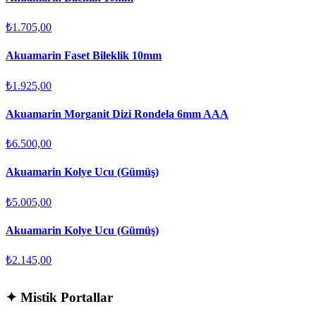
₺1.705,00
Akuamarin Faset Bileklik 10mm
₺1.925,00
Akuamarin Morganit Dizi Rondela 6mm AAA
₺6.500,00
Akuamarin Kolye Ucu (Gümüş)
₺5.005,00
Akuamarin Kolye Ucu (Gümüş)
₺2.145,00
✦
Mistik Portallar