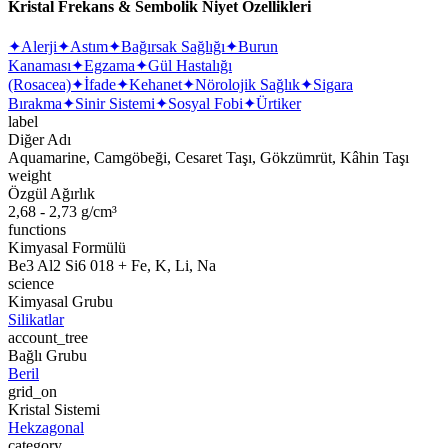
Kristal Frekans & Sembolik Niyet Özellikleri
✦
Alerji
✦
Astım
✦
Bağırsak Sağlığı
✦
Burun
Kanaması
✦
Egzama
✦
Gül Hastalığı
(Rosacea)
✦
İfade
✦
Kehanet
✦
Nörolojik Sağlık
✦
Sigara
Bırakma
✦
Sinir Sistemi
✦
Sosyal Fobi
✦
Ürtiker
label
Diğer Adı
Aquamarine, Camgöbeği, Cesaret Taşı, Gökzümrüt, Kâhin Taşı
weight
Özgül Ağırlık
2,68 - 2,73 g/cm³
functions
Kimyasal Formülü
Be3 Al2 Si6 018 + Fe, K, Li, Na
science
Kimyasal Grubu
Silikatlar
account_tree
Bağlı Grubu
Beril
grid_on
Kristal Sistemi
Hekzagonal
category