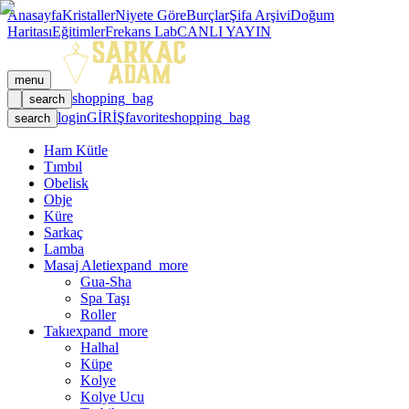
Anasayfa
Kristaller
Niyete Göre
Burçlar
Şifa Arşivi
Doğum
Haritası
Eğitimler
Frekans Lab
CANLI YAYIN
menu
shopping_bag
search
login
GİRİŞ
favorite
shopping_bag
search
Ham Kütle
Tımbıl
Obelisk
Obje
Küre
Sarkaç
Lamba
Masaj Aleti
expand_more
Gua-Sha
Spa Taşı
Roller
Takı
expand_more
Halhal
Küpe
Kolye
Kolye Ucu