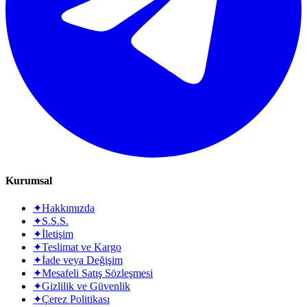
Kurumsal
✦
Hakkımızda
✦
S.S.S.
✦
İletişim
✦
Teslimat ve Kargo
✦
İade veya Değişim
✦
Mesafeli Satış Sözleşmesi
✦
Gizlilik ve Güvenlik
✦
Çerez Politikası