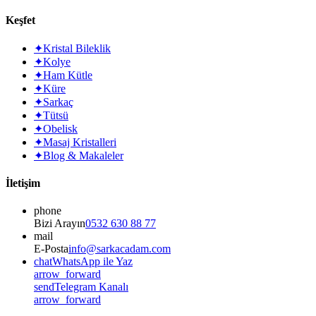
Keşfet
✦
Kristal Bileklik
✦
Kolye
✦
Ham Kütle
✦
Küre
✦
Sarkaç
✦
Tütsü
✦
Obelisk
✦
Masaj Kristalleri
✦
Blog & Makaleler
İletişim
phone
Bizi Arayın
0532 630 88 77
mail
E-Posta
info@sarkacadam.com
chat
WhatsApp ile Yaz
arrow_forward
send
Telegram Kanalı
arrow_forward