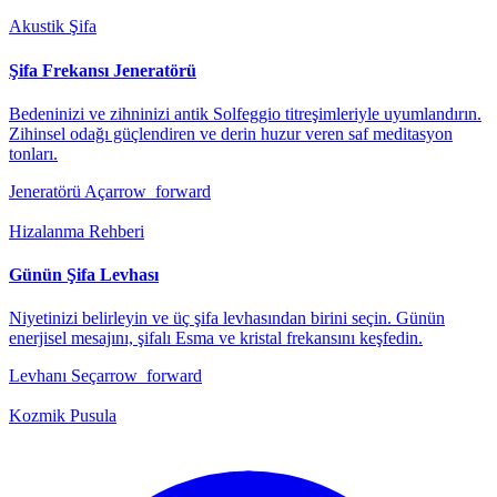
Akustik Şifa
Şifa Frekansı Jeneratörü
Bedeninizi ve zihninizi antik Solfeggio titreşimleriyle uyumlandırın.
Zihinsel odağı güçlendiren ve derin huzur veren saf meditasyon
tonları.
Jeneratörü Aç
arrow_forward
Hizalanma Rehberi
Günün Şifa Levhası
Niyetinizi belirleyin ve üç şifa levhasından birini seçin. Günün
enerjisel mesajını, şifalı Esma ve kristal frekansını keşfedin.
Levhanı Seç
arrow_forward
Kozmik Pusula