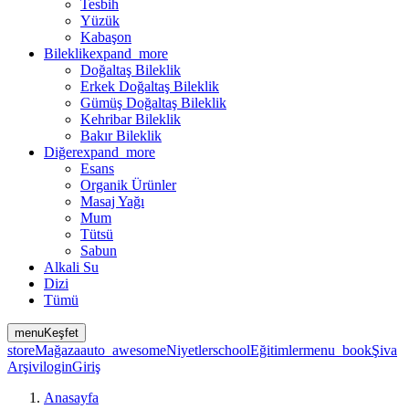
Tesbih
Yüzük
Kabaşon
Bileklik
expand_more
Doğaltaş Bileklik
Erkek Doğaltaş Bileklik
Gümüş Doğaltaş Bileklik
Kehribar Bileklik
Bakır Bileklik
Diğer
expand_more
Esans
Organik Ürünler
Masaj Yağı
Mum
Tütsü
Sabun
Alkali Su
Dizi
Tümü
menu
Keşfet
store
Mağaza
auto_awesome
Niyetler
school
Eğitimler
menu_book
Şiva
Arşivi
login
Giriş
Anasayfa