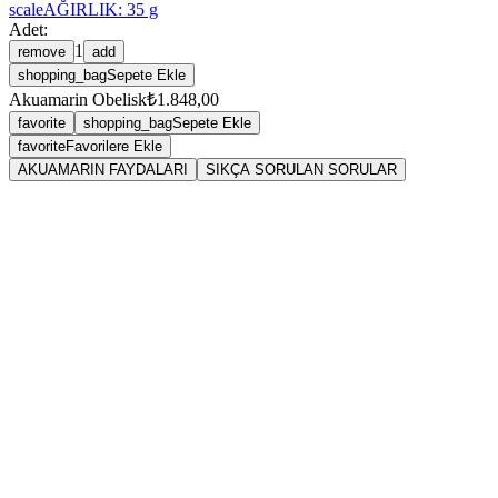
scale
AĞIRLIK:
35
g
Adet:
1
remove
add
shopping_bag
Sepete Ekle
Akuamarin Obelisk
₺1.848,00
favorite
shopping_bag
Sepete Ekle
favorite
Favorilere Ekle
AKUAMARIN FAYDALARI
SIKÇA SORULAN SORULAR
Akuamarin