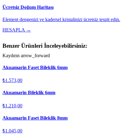
Ücretsiz Doğum Haritası
Element dengenizi ve kadersel kristalinizi ücretsiz tespit edin.
HESAPLA →
Benzer Ürünleri İnceleyebilirsiniz:
Kaydırın
arrow_forward
Akuamarin Faset Bileklik 6mm
₺1.573,00
Akuamarin Bileklik 6mm
₺1.210,00
Akuamarin Faset Bileklik 8mm
₺1.045,00