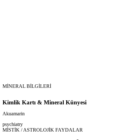
Topraklama:
Ay Banyosu:
Akuamarin
Tütsüleme:
MİNERAL BİLGİLERİ
Kimlik Kartı & Mineral Künyesi
Akuamarin
psychiatry
MİSTİK / ASTROLOJİK FAYDALAR