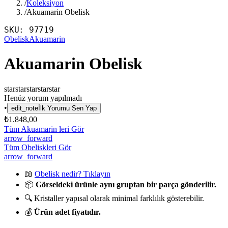
/
Koleksiyon
/
Akuamarin Obelisk
SKU:
97719
Obelisk
Akuamarin
Akuamarin Obelisk
star
star
star
star
star
Henüz yorum yapılmadı
•
edit_note
İlk Yorumu Sen Yap
₺1.848,00
Tüm Akuamarin leri Gör
arrow_forward
Tüm Obeliskleri Gör
arrow_forward
📖
Obelisk nedir? Tıklayın
📦
Görseldeki ürünle aynı gruptan bir parça gönderilir.
🔍 Kristaller yapısal olarak minimal farklılık gösterebilir.
💰
Ürün adet fiyatıdır.