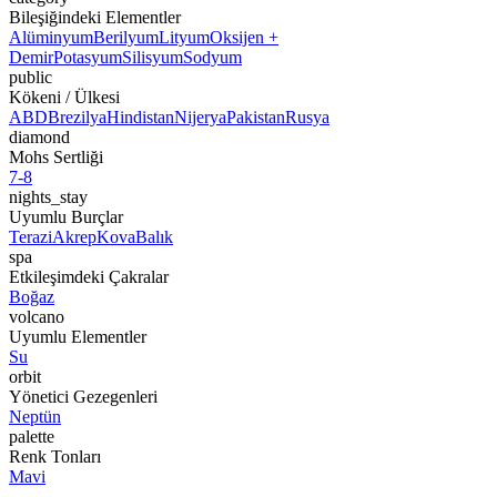
Bileşiğindeki Elementler
Alüminyum
Berilyum
Lityum
Oksijen +
Demir
Potasyum
Silisyum
Sodyum
public
Kökeni / Ülkesi
ABD
Brezilya
Hindistan
Nijerya
Pakistan
Rusya
diamond
Mohs Sertliği
7-8
nights_stay
Uyumlu Burçlar
Terazi
Akrep
Kova
Balık
spa
Etkileşimdeki Çakralar
Boğaz
volcano
Uyumlu Elementler
Su
orbit
Yönetici Gezegenleri
Neptün
palette
Renk Tonları
Mavi