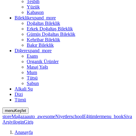
Tesbih
Yüzük
Kabaşon
Bileklik
expand_more
Doğaltaş Bileklik
Erkek Doğaltaş Bileklik
Gümüş Doğaltaş Bileklik
Kehribar Bileklik
Bakır Bileklik
Diğer
expand_more
Esans
Organik Ürünler
Masaj Yağı
Mum
Tütsü
Sabun
Alkali Su
Dizi
Tümü
menu
Keşfet
store
Mağaza
auto_awesome
Niyetler
school
Eğitimler
menu_book
Şiva
Arşivi
login
Giriş
Anasayfa