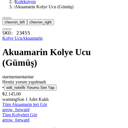
/
Koleksiyon
/
Akuamarin Kolye Ucu (Gümüş)
chevron_left
chevron_right
SKU:
23455
Kolye Ucu
Akuamarin
Akuamarin Kolye Ucu
(Gümüş)
star
star
star
star
star
Henüz yorum yapılmadı
•
edit_note
İlk Yorumu Sen Yap
₺2.145,00
warning
Son
1
Adet Kaldı
Tüm Akuamarin leri Gör
arrow_forward
Tüm Kolyeleri Gör
arrow_forward