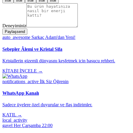
star
star
star
star
star
Deneyiminiz
Paylaş
send
auto_awesome
Sarkaç Adam'dan Yeni!
Sebepler Âlemi ve Kristal Şifa
Kristallerin gizemli dünyasını keşfetmek için başucu rehberi.
KİTABI İNCELE →
notifications_active
İlk Siz Öğrenin
WhatsApp Kanalı
Sadece üyelere özel duyurular ve flaş indirimler.
KATIL →
local_activity
gavel
Her Çarşamba 22:00