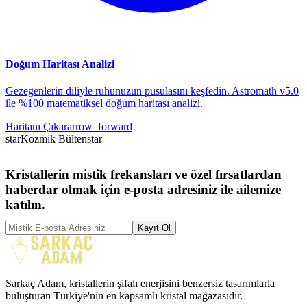
Doğum Haritası Analizi
Gezegenlerin diliyle ruhunuzun pusulasını keşfedin. Astromath v5.0
ile %100 matematiksel doğum haritası analizi.
Haritanı Çıkar
arrow_forward
star
Kozmik Bülten
star
Kristallerin mistik frekansları ve özel fırsatlardan
haberdar olmak için e-posta adresiniz ile ailemize
katılın.
Kayıt Ol
Sarkaç Adam, kristallerin şifalı enerjisini benzersiz tasarımlarla
buluşturan Türkiye'nin en kapsamlı kristal mağazasıdır.