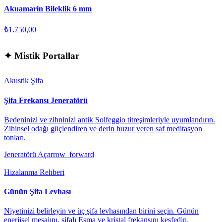
Akuamarin Bileklik 6 mm
₺1.750,00
✦
Mistik Portallar
Akustik Şifa
Şifa Frekansı Jeneratörü
Bedeninizi ve zihninizi antik Solfeggio titreşimleriyle uyumlandırın.
Zihinsel odağı güçlendiren ve derin huzur veren saf meditasyon
tonları.
Jeneratörü Aç
arrow_forward
Hizalanma Rehberi
Günün Şifa Levhası
Niyetinizi belirleyin ve üç şifa levhasından birini seçin. Günün
enerjisel mesajını, şifalı Esma ve kristal frekansını keşfedin.