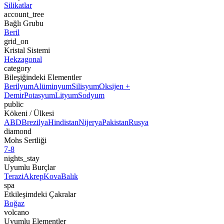
Silikatlar
account_tree
Bağlı Grubu
Beril
grid_on
Kristal Sistemi
Hekzagonal
category
Bileşiğindeki Elementler
Berilyum
Alüminyum
Silisyum
Oksijen +
Demir
Potasyum
Lityum
Sodyum
public
Kökeni / Ülkesi
ABD
Brezilya
Hindistan
Nijerya
Pakistan
Rusya
diamond
Mohs Sertliği
7-8
nights_stay
Uyumlu Burçlar
Terazi
Akrep
Kova
Balık
spa
Etkileşimdeki Çakralar
Boğaz
volcano
Uyumlu Elementler