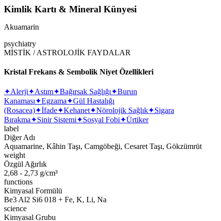
Kimlik Kartı & Mineral Künyesi
Akuamarin
psychiatry
MİSTİK / ASTROLOJİK FAYDALAR
Kristal Frekans & Sembolik Niyet Özellikleri
✦
Alerji
✦
Astım
✦
Bağırsak Sağlığı
✦
Burun
Kanaması
✦
Egzama
✦
Gül Hastalığı
(Rosacea)
✦
İfade
✦
Kehanet
✦
Nörolojik Sağlık
✦
Sigara
Bırakma
✦
Sinir Sistemi
✦
Sosyal Fobi
✦
Ürtiker
label
Diğer Adı
Aquamarine, Kâhin Taşı, Camgöbeği, Cesaret Taşı, Gökzümrüt
weight
Özgül Ağırlık
2,68 - 2,73 g/cm³
functions
Kimyasal Formülü
Be3 Al2 Si6 018 + Fe, K, Li, Na
science
Kimyasal Grubu