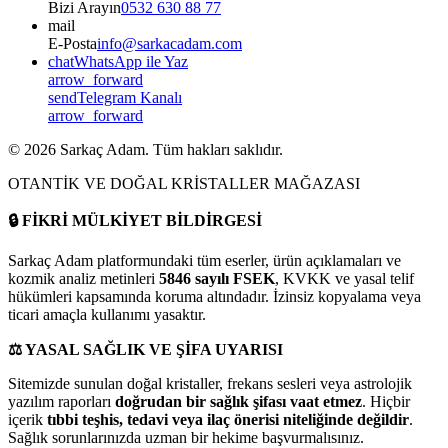
Bizi Arayın
0532 630 88 77
mail
E-Posta
info@sarkacadam.com
chat
WhatsApp ile Yaz
arrow_forward
send
Telegram Kanalı
arrow_forward
©
2026
Sarkaç Adam. Tüm hakları saklıdır.
OTANTİK VE DOĞAL KRİSTALLER MAĞAZASI
🔒
FİKRİ MÜLKİYET BİLDİRGESİ
Sarkaç Adam platformundaki tüm eserler, ürün açıklamaları ve
kozmik analiz metinleri
5846 sayılı FSEK
, KVKK ve yasal telif
hükümleri kapsamında koruma altındadır. İzinsiz kopyalama veya
ticari amaçla kullanımı yasaktır.
⚖️
YASAL SAĞLIK VE ŞİFA UYARISI
Sitemizde sunulan doğal kristaller, frekans sesleri veya astrolojik
yazılım raporları
doğrudan bir sağlık şifası vaat etmez
. Hiçbir
içerik
tıbbi teşhis, tedavi veya ilaç önerisi niteliğinde değildir
.
Sağlık sorunlarınızda uzman bir hekime başvurmalısınız.