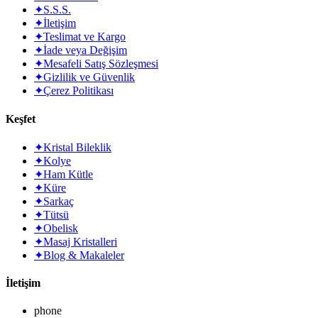
✦
S.S.S.
✦
İletişim
✦
Teslimat ve Kargo
✦
İade veya Değişim
✦
Mesafeli Satış Sözleşmesi
✦
Gizlilik ve Güvenlik
✦
Çerez Politikası
Keşfet
✦
Kristal Bileklik
✦
Kolye
✦
Ham Kütle
✦
Küre
✦
Sarkaç
✦
Tütsü
✦
Obelisk
✦
Masaj Kristalleri
✦
Blog & Makaleler
İletişim
phone