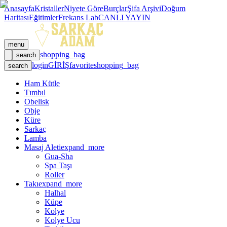
Anasayfa
Kristaller
Niyete Göre
Burçlar
Şifa Arşivi
Doğum
Haritası
Eğitimler
Frekans Lab
CANLI YAYIN
menu
shopping_bag
search
login
GİRİŞ
favorite
shopping_bag
search
Ham Kütle
Tımbıl
Obelisk
Obje
Küre
Sarkaç
Lamba
Masaj Aleti
expand_more
Gua-Sha
Spa Taşı
Roller
Takı
expand_more
Halhal
Küpe
Kolye
Kolye Ucu