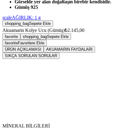
Görselde yer alan doğaltaşın birebir kendisidir.
Gümüş 925
scale
AĞIRLIK:
1
g
shopping_bag
Sepete Ekle
Akuamarin Kolye Ucu (Gümüş)
₺2.145,00
favorite
shopping_bag
Sepete Ekle
favorite
Favorilere Ekle
ÜRÜN AÇIKLAMASI
AKUAMARIN FAYDALARI
SIKÇA SORULAN SORULAR
Sarkaç
Akuamarin
MİNERAL BİLGİLERİ