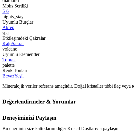
diamond
Mohs Sertliği
5-6
nights_stay
Uyumlu Burçlar
Akrep
spa
Etkileşimdeki Çakralar
Kalp
Sakral
volcano
Uyumlu Elementler
Toprak
palette
Renk Tonları
Beyaz
Yeşil
Mineralojik veriler referans amaçlıdır. Doğal kristaller tıbbi ilaç vey
Değerlendirmeler & Yorumlar
Deneyiminizi Paylaşın
Bu enerjinin size kattıklarını diğer Kristal Dostlarıyla paylaşın.