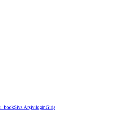
u_book
Şiva Arşivi
login
Giriş