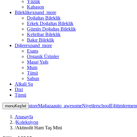
Yüzük
Kabaşon
Bileklik
expand_more
Doğaltaş Bileklik
Erkek Doğaltaş Bileklik
Gümüş Doğaltaş Bileklik
Kehribar Bileklik
Bakır Bileklik
Diğer
expand_more
Esans
Organik Ürünler
Masaj Yağı
Mum
Tütsü
Sabun
Alkali Su
Dizi
Tümü
store
Mağaza
auto_awesome
Niyetler
school
Eğitimler
men
menu
Keşfet
Anasayfa
/
Koleksiyon
/
Aktinolit Ham Taş Mini