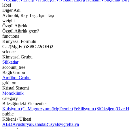
label
Diğer Adı
Actinolit, Ray Taşı, Işın Taşı
weight
Özgül Ağırlık
Özgül Ağırlık g/cm³
functions
Kimyasal Formülü
Ca2(Mg,Fe)5Si8O22(OH)2
science
Kimyasal Grubu
Silikatlar
account_tree
Bağlı Grubu
Amfibol Grubu
grid_on
Kristal Sistemi
Monoklinik
category
Bileşiğindeki Elementler
Kalsiyum (Ca
Magnezyum (Mg
Demir (Fe
Silisyum (Si
Oksijen (O
ve H
public
Kökeni / Ülkesi
ABD
Avusturya
Kanada
Rusya
İsviçre
İtalya