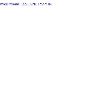
imler
Frekans Lab
CANLI YAYIN