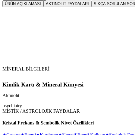
ÜRÜN AÇIKLAMASI
AKTINOLIT FAYDALARI
SIKÇA SORULAN SO
Sarkaç
Akti
Vikipedi Aktinolit makalesine
MİNERAL BİLGİLERİ
Kimlik Kartı & Mineral Künyesi
Aktinolit
psychiatry
MİSTİK / ASTROLOJİK FAYDALAR
Kristal Frekans & Sembolik Niyet Özellikleri
✦
Cesaret
✦
Enerji
✦
Kurdeşen
✦
Negatif Enerji Kalkanı
✦
Suçluluk Du