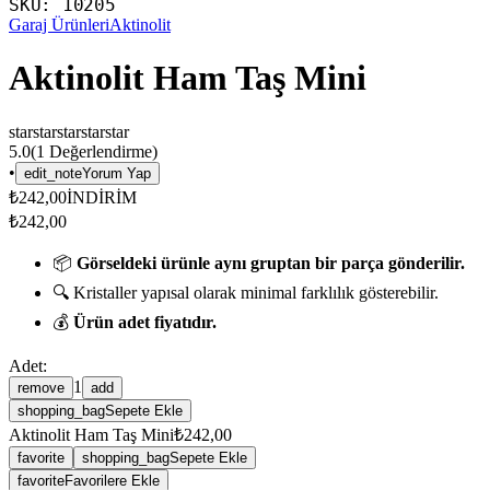
SKU:
10205
Garaj Ürünleri
Aktinolit
Aktinolit Ham Taş Mini
star
star
star
star
star
5.0
(
1
Değerlendirme)
•
edit_note
Yorum Yap
₺242,00
İNDİRİM
₺242,00
📦
Görseldeki ürünle aynı gruptan bir parça gönderilir.
🔍 Kristaller yapısal olarak minimal farklılık gösterebilir.
💰
Ürün adet fiyatıdır.
Adet:
1
remove
add
shopping_bag
Sepete Ekle
Aktinolit Ham Taş Mini
₺242,00
favorite
shopping_bag
Sepete Ekle
favorite
Favorilere Ekle