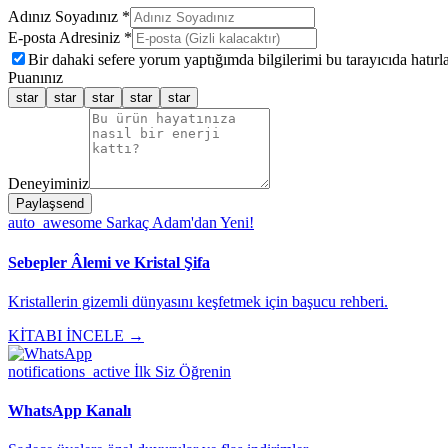
Adınız Soyadınız *
E-posta Adresiniz *
Bir dahaki sefere yorum yaptığımda bilgilerimi bu tarayıcıda hatırla
Puanınız
star
star
star
star
star
Deneyiminiz
Paylaş
send
auto_awesome
Sarkaç Adam'dan Yeni!
Sebepler Âlemi ve Kristal Şifa
Kristallerin gizemli dünyasını keşfetmek için başucu rehberi.
KİTABI İNCELE →
notifications_active
İlk Siz Öğrenin
WhatsApp Kanalı