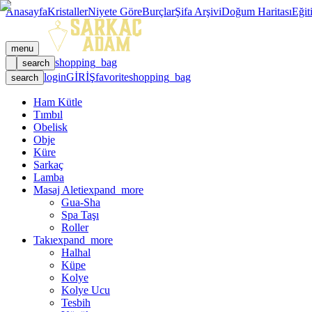
Anasayfa
Kristaller
Niyete Göre
Burçlar
Şifa Arşivi
Doğum Haritası
Eğit
menu
shopping_bag
search
login
GİRİŞ
favorite
shopping_bag
search
Ham Kütle
Tımbıl
Obelisk
Obje
Küre
Sarkaç
Lamba
Masaj Aleti
expand_more
Gua-Sha
Spa Taşı
Roller
Takı
expand_more
Halhal
Küpe
Kolye
Kolye Ucu
Tesbih