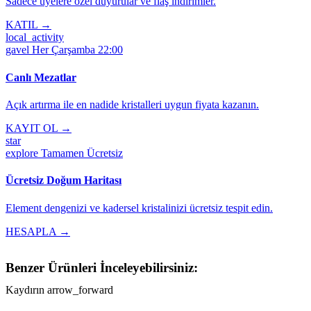
Sadece üyelere özel duyurular ve flaş indirimler.
KATIL →
local_activity
gavel
Her Çarşamba 22:00
Canlı Mezatlar
Açık artırma ile en nadide kristalleri uygun fiyata kazanın.
KAYIT OL →
star
explore
Tamamen Ücretsiz
Ücretsiz Doğum Haritası
Element dengenizi ve kadersel kristalinizi ücretsiz tespit edin.
HESAPLA →
Benzer Ürünleri İnceleyebilirsiniz:
Kaydırın
arrow_forward