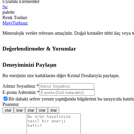
Uyumlu Elementler
Su
palette
Renk Tonları
Mavi
Turkuaz
Mineralojik veriler referans amaçlıdır. Doğal kristaller tıbbi ilaç vey
Değerlendirmeler & Yorumlar
Deneyiminizi Paylaşın
Bu enerjinin size kattıklarını diğer Kristal Dostlarıyla paylaşın.
Adınız Soyadınız *
E-posta Adresiniz *
Bir dahaki sefere yorum yaptığımda bilgilerimi bu tarayıcıda hatırla
Puanınız
star
star
star
star
star