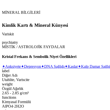
Vikipedi Variskit makalesine
MİNERAL BİLGİLERİ
Kimlik Kartı & Mineral Künyesi
Variskit
psychiatry
MİSTİK / ASTROLOJİK FAYDALAR
Kristal Frekans & Sembolik Niyet Özellikleri
✦
Anksiyete
✦
Depresyon
✦
DNA Sağlığı
✦
Kaslar
✦
Kalp Damar Sağlı
label
Diğer Adı
Utahlite, Variscite
weight
Özgül Ağırlık
2.65 - 2.85 g/cm³
functions
Kimyasal Formülü
AlPO4·2H2O