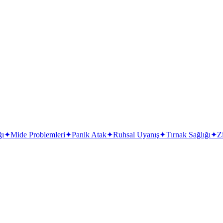
ğı
✦
Mide Problemleri
✦
Panik Atak
✦
Ruhsal Uyanış
✦
Tırnak Sağlığı
✦
Z