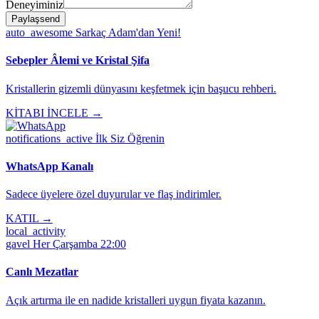
Deneyiminiz
Paylaş
send
auto_awesome
Sarkaç Adam'dan Yeni!
Sebepler Âlemi ve Kristal Şifa
Kristallerin gizemli dünyasını keşfetmek için başucu rehberi.
KİTABI İNCELE →
notifications_active
İlk Siz Öğrenin
WhatsApp Kanalı
Sadece üyelere özel duyurular ve flaş indirimler.
KATIL →
local_activity
gavel
Her Çarşamba 22:00
Canlı Mezatlar
Açık artırma ile en nadide kristalleri uygun fiyata kazanın.