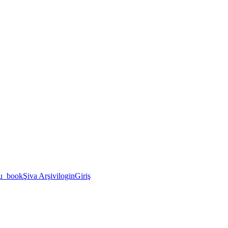
u_book
Şiva Arşivi
login
Giriş