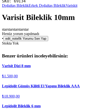
SKU:
69134
Doğaltaş Bileklik
Erkek Doğaltaş Bileklik
Variskit
Varisit Bileklik 10mm
star
star
star
star
star
Henüz yorum yapılmadı
•
edit_note
İlk Yorumu Sen Yap
Stokta Yok
Benzer ürünleri inceleyebilirsiniz:
Varisit Dizi 8 mm
₺1.500,00
Lepidolit Gümüş Kilitli El Yapımı Bileklik AAA
₺18.900,00
Lepidolit Bileklik 6 mm