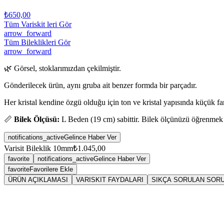
₺650,00
Tüm Variskit leri Gör
arrow_forward
Tüm Bileklikleri Gör
arrow_forward
🌿 Görsel, stoklarımızdan çekilmiştir.
Gönderilecek ürün, aynı gruba ait benzer formda bir parçadır.
Her kristal kendine özgü olduğu için ton ve kristal yapısında küçük fark
📏
Bilek Ölçüsü:
L Beden (19 cm) sabittir. Bilek ölçünüzü öğrenmek
notifications_active
Gelince Haber Ver
Varisit Bileklik 10mm
₺1.045,00
favorite
notifications_active
Gelince Haber Ver
favorite
Favorilere Ekle
ÜRÜN AÇIKLAMASI
VARISKIT FAYDALARI
SIKÇA SORULAN SOR
Sarkaç
Vari