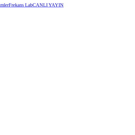
imler
Frekans Lab
CANLI YAYIN