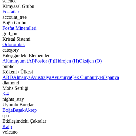
science
Kimyasal Grubu
Fosfatlar
account_tree
Bağlı Grubu
Fosfat Mineralleri
grid_on
Kristal Sistemi
Ortorombik
category
Bileşiğindeki Elementler
Alüminyum (Al)
Fosfor (P)
Hidrojen (H)
Oksijen (O)
public
Kökeni / Ülkesi
ABD
Almanya
Avustralya
Avusturya
Çek Cumhuriyeti
İspanya
diamond
Mohs Sertliği
3-4
nights_stay
Uyumlu Burçlar
Boğa
Başak
Akrep
spa
Etkileşimdeki Çakralar
Kalp
volcano