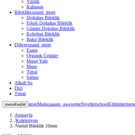
Yüzük
Kabaşon
Bileklik
expand_more
Doğaltaş Bileklik
Erkek Doğaltaş Bileklik
Gümüş Doğaltaş Bileklik
Kehribar Bileklik
Bakır Bileklik
Diğer
expand_more
Esans
Organik Ürünler
Masaj Yağı
Mum
Tütsü
Sabun
Alkali Su
Dizi
Tümü
store
Mağaza
auto_awesome
Niyetler
school
Eğitimler
men
menu
Keşfet
Anasayfa
/
Koleksiyon
/
Varisit Bileklik 10mm