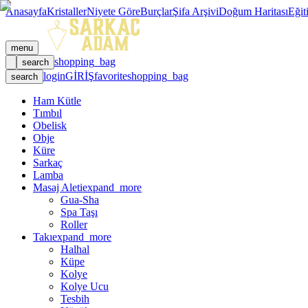
Anasayfa
Kristaller
Niyete Göre
Burçlar
Şifa Arşivi
Doğum Haritası
Eğit
menu
shopping_bag
search
login
GİRİŞ
favorite
shopping_bag
search
Ham Kütle
Tımbıl
Obelisk
Obje
Küre
Sarkaç
Lamba
Masaj Aleti
expand_more
Gua-Sha
Spa Taşı
Roller
Takı
expand_more
Halhal
Küpe
Kolye
Kolye Ucu
Tesbih