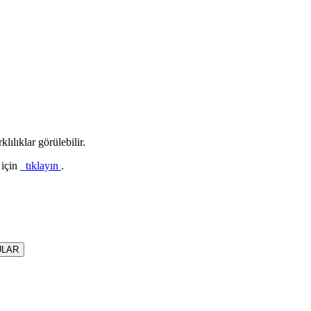
lılıklar görülebilir.
 için
tıklayın
.
ULAR
skit