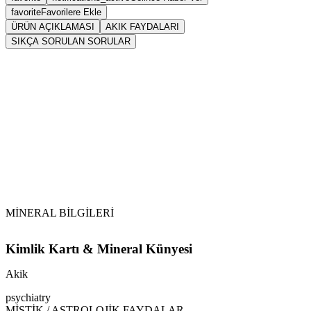
favorite
Favorilere Ekle
ÜRÜN AÇIKLAMASI
AKIK FAYDALARI
SIKÇA SORULAN SORULAR
Sarkaç
Akik
Tansiyonu dengeler. Özellikle düşük tansiyonu normal
seviyesine getirir.
MİNERAL BİLGİLERİ
Kimlik Kartı & Mineral Künyesi
Akik
psychiatry
MİSTİK / ASTROLOJİK FAYDALAR