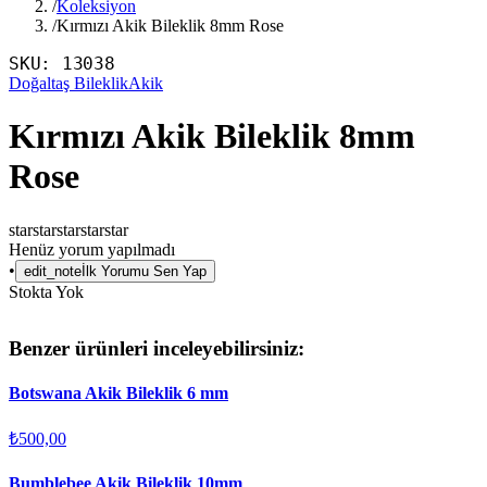
/
Koleksiyon
/
Kırmızı Akik Bileklik 8mm Rose
SKU:
13038
Doğaltaş Bileklik
Akik
Kırmızı Akik Bileklik 8mm
Rose
star
star
star
star
star
Henüz yorum yapılmadı
•
edit_note
İlk Yorumu Sen Yap
Stokta Yok
Benzer ürünleri inceleyebilirsiniz:
Botswana Akik Bileklik 6 mm
₺500,00
Bumblebee Akik Bileklik 10mm