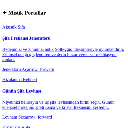
✦
Mistik Portallar
Akustik Şifa
Şifa Frekansı Jeneratörü
Bedeninizi ve zihninizi antik Solfeggio titreşimleriyle uyumlandırın.
Zihinsel odağı güçlendiren ve derin huzur veren saf meditasyon
tonları.
Jeneratörü Aç
arrow_forward
Hizalanma Rehberi
Günün Şifa Levhası
Niyetinizi belirleyin ve üç şifa levhasından birini seçin. Günün
enerjisel mesajını, şifalı Esma ve kristal frekansını keşfedin.
Levhanı Seç
arrow_forward
Kozmik Pusula