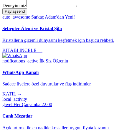
Deneyiminiz
Paylaş
send
auto_awesome
Sarkaç Adam'dan Yeni!
Sebepler Âlemi ve Kristal Şifa
Kristallerin gizemli dünyasını keşfetmek için başucu rehberi.
KİTABI İNCELE →
notifications_active
İlk Siz Öğrenin
WhatsApp Kanalı
Sadece üyelere özel duyurular ve flaş indirimler.
KATIL →
local_activity
gavel
Her Çarşamba 22:00
Canlı Mezatlar
Açık artırma ile en nadide kristalleri uygun fiyata kazanın.