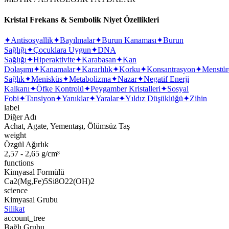
Kristal Frekans & Sembolik Niyet Özellikleri
✦
Antisosyallik
✦
Bayılmalar
✦
Burun Kanaması
✦
Burun
Sağlığı
✦
Çocuklara Uygun
✦
DNA
Sağlığı
✦
Hiperaktivite
✦
Karabasan
✦
Kan
Dolaşımı
✦
Kanamalar
✦
Kararlılık
✦
Korku
✦
Konsantrasyon
✦
Menstür
Sağlık
✦
Menisküs
✦
Metabolizma
✦
Nazar
✦
Negatif Enerji
Kalkanı
✦
Öfke Kontrolü
✦
Peygamber Kristalleri
✦
Sosyal
Fobi
✦
Tansiyon
✦
Yanıklar
✦
Yaralar
✦
Yıldız Düşüklüğü
✦
Zihin
label
Diğer Adı
Achat, Agate, Yementaşı, Ölümsüz Taş
weight
Özgül Ağırlık
2,57 - 2,65 g/cm³
functions
Kimyasal Formülü
Ca2(Mg,Fe)5Si8O22(OH)2
science
Kimyasal Grubu
Silikat
account_tree
Bağlı Grubu