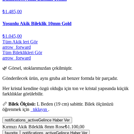
₺1.485,00
Yosunlu Akik Bileklik 10mm Gold
₺1.045,00
Tüm Akik leri Gör
arrow_forward
Tüm Bileklikleri Gör
arrow_forward
🌿 Görsel, stoklarımızdan çekilmiştir.
Gönderilecek ürün, aynı gruba ait benzer formda bir parçadır.
Her kristal kendine özgü olduğu için ton ve kristal yapısında küçük
farklılıklar görülebilir.
📏
Bilek Ölçüsü:
L Beden (19 cm) sabittir. Bilek ölçünüzü
öğrenmek için
tıklayın
.
notifications_active
Gelince Haber Ver
Kırmızı Akik Bileklik 8mm Rose
₺1.100,00
favorite
notifications_active
Gelince Haber Ver