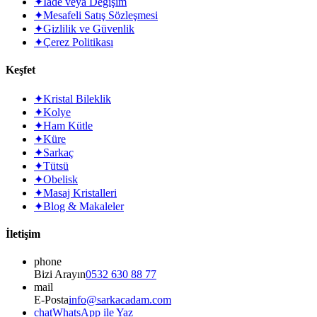
✦
İade veya Değişim
✦
Mesafeli Satış Sözleşmesi
✦
Gizlilik ve Güvenlik
✦
Çerez Politikası
Keşfet
✦
Kristal Bileklik
✦
Kolye
✦
Ham Kütle
✦
Küre
✦
Sarkaç
✦
Tütsü
✦
Obelisk
✦
Masaj Kristalleri
✦
Blog & Makaleler
İletişim
phone
Bizi Arayın
0532 630 88 77
mail
E-Posta
info@sarkacadam.com
chat
WhatsApp ile Yaz