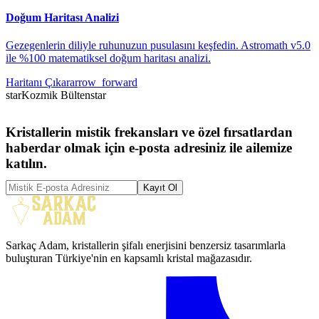
Doğum Haritası Analizi
Gezegenlerin diliyle ruhunuzun pusulasını keşfedin. Astromath v5.0
ile %100 matematiksel doğum haritası analizi.
Haritanı Çıkar
arrow_forward
star
Kozmik Bülten
star
Kristallerin mistik frekansları ve özel fırsatlardan
haberdar olmak için e-posta adresiniz ile ailemize
katılın.
Kayıt Ol
Sarkaç Adam, kristallerin şifalı enerjisini benzersiz tasarımlarla
buluşturan Türkiye'nin en kapsamlı kristal mağazasıdır.