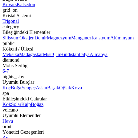
Kuvars
Kalsedon
grid_on
Kristal Sistemi
Trigonal
category
Bileşiğindeki Elementler
Silisyum
Oksijen
Demir
Magnezyum
Manganez
Kalsiyum
Alüminyum
public
Kökeni / Ülkesi
Meksika
Madagaskar
Mısır
Çin
Hindistan
İtalya
Almanya
diamond
Mohs Sertliği
6-7
nights_stay
Uyumlu Burçlar
Koç
Boğa
Yengeç
Aslan
Başak
Oğlak
Kova
spa
Etkileşimdeki Çakralar
Kök
Solar
Kalp
Boğaz
volcano
Uyumlu Elementler
Hava
orbit
Yönetici Gezegenleri
Ay