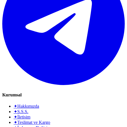
Kurumsal
✦
Hakkımızda
✦
S.S.S.
✦
İletişim
✦
Teslimat ve Kargo