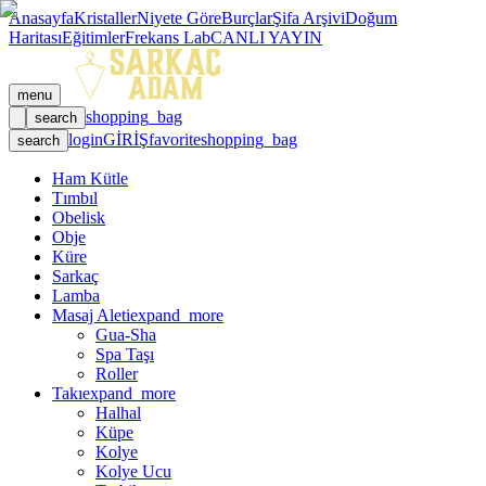
Anasayfa
Kristaller
Niyete Göre
Burçlar
Şifa Arşivi
Doğum
Haritası
Eğitimler
Frekans Lab
CANLI YAYIN
menu
shopping_bag
search
login
GİRİŞ
favorite
shopping_bag
search
Ham Kütle
Tımbıl
Obelisk
Obje
Küre
Sarkaç
Lamba
Masaj Aleti
expand_more
Gua-Sha
Spa Taşı
Roller
Takı
expand_more
Halhal
Küpe
Kolye
Kolye Ucu