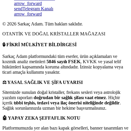
arrow_forward
send
Telegram Kanalı
arrow_forward
©
2026
Sarkaç Adam. Tüm hakları saklıdır.
OTANTİK VE DOĞAL KRİSTALLER MAĞAZASI
🔒
FİKRİ MÜLKİYET BİLDİRGESİ
Sarkaç Adam platformundaki tüm eserler, ürün açıklamaları ve
kozmik analiz metinleri
5846 sayılı FSEK
, KVKK ve yasal telif
hükümleri kapsamında koruma altındadır. İzinsiz kopyalama veya
ticari amaçla kullanımı yasaktır.
⚖️
YASAL SAĞLIK VE ŞİFA UYARISI
Sitemizde sunulan doğal kristaller, frekans sesleri veya astrolojik
yazılım raporları
doğrudan bir sağlık şifası vaat etmez
. Hiçbir
içerik
tıbbi teşhis, tedavi veya ilaç önerisi niteliğinde değildir
.
Sağlık sorunlarınızda uzman bir hekime başvurmalısınız.
🤖
YAPAY ZEKA ŞEFFAFLIK NOTU
Platformumuzda yer alan bazı kapak görselleri, banner tasarımları ve