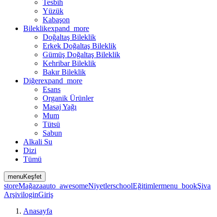
Tesbih
Yüzük
Kabaşon
Bileklik
expand_more
Doğaltaş Bileklik
Erkek Doğaltaş Bileklik
Gümüş Doğaltaş Bileklik
Kehribar Bileklik
Bakır Bileklik
Diğer
expand_more
Esans
Organik Ürünler
Masaj Yağı
Mum
Tütsü
Sabun
Alkali Su
Dizi
Tümü
menu
Keşfet
store
Mağaza
auto_awesome
Niyetler
school
Eğitimler
menu_book
Şiva
Arşivi
login
Giriş
Anasayfa