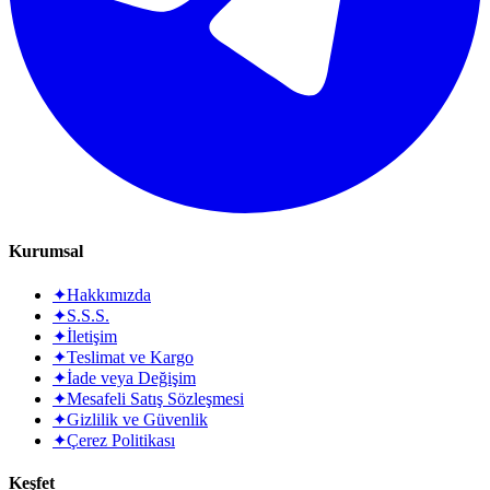
Kurumsal
✦
Hakkımızda
✦
S.S.S.
✦
İletişim
✦
Teslimat ve Kargo
✦
İade veya Değişim
✦
Mesafeli Satış Sözleşmesi
✦
Gizlilik ve Güvenlik
✦
Çerez Politikası
Keşfet