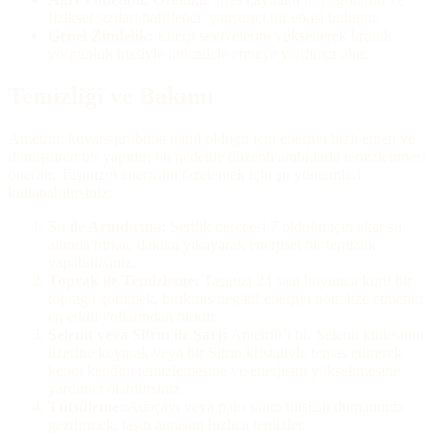
fiziksel sızıları hafifletici, yatıştırıcı bir etkisi bulunur.
Genel Zindelik:
Enerji seviyelerini yükselterek kronik
yorgunluk hissiyle mücadele etmeye yardımcı olur.
Temizliği ve Bakımı
Ametrin, kuvars grubuna dahil olduğu için enerjiyi hızlı emen ve
dönüştüren bir yapıdır; bu nedenle düzenli aralıklarla temizlenmesi
önerilir. Taşınızın enerjisini tazelemek için şu yöntemleri
kullanabilirsiniz:
Su ile Arındırma:
Sertlik derecesi 7 olduğu için akar su
altında birkaç dakika yıkayarak enerjisel bir temizlik
yapabilirsiniz.
Toprak ile Temizleme:
Taşınızı 24 saat boyunca kuru bir
toprağa gömmek, birikmiş negatif enerjiyi nötralize etmenin
en etkili yollarından biridir.
Selenit veya Sitrin ile Şarj:
Ametrin’i bir Selenit kütlesinin
üzerine koyarak veya bir Sitrin kristaliyle temas ettirerek
kendi kendini temizlemesine ve enerjisini yükseltmesine
yardımcı olabilirsiniz.
Tütsüleme:
Adaçayı veya palo santo tütsüsü dumanında
gezdirmek, taşın aurasını hızlıca temizler.