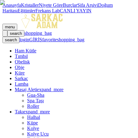
Anasayfa
Kristaller
Niyete Göre
Burçlar
Şifa Arşivi
Doğum
Haritası
Eğitimler
Frekans Lab
CANLI YAYIN
menu
shopping_bag
search
login
GİRİŞ
favorite
shopping_bag
search
Ham Kütle
Tımbıl
Obelisk
Obje
Küre
Sarkaç
Lamba
Masaj Aleti
expand_more
Gua-Sha
Spa Taşı
Roller
Takı
expand_more
Halhal
Küpe
Kolye
Kolye Ucu