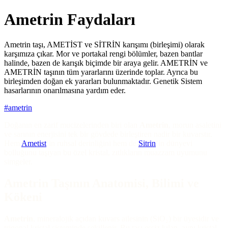
Ametrin Faydaları
Ametrin taşı, AMETİST ve SİTRİN karışımı (birleşimi) olarak
karşımıza çıkar. Mor ve portakal rengi bölümler, bazen bantlar
halinde, bazen de karışık biçimde bir araya gelir. AMETRİN ve
AMETRİN taşının tüm yararlarını üzerinde toplar. Ayrıca bu
birleşimden doğan ek yararları bulunmaktadır. Genetik Sistem
hasarlarının onarılmasına yardım eder.
#
ametrin
Doğanın en zarif mucizelerinden biri olan
Ametrin
, morun asaletini
ve sarının enerjisini tek bir gövdede birleştiren nadir bir kuvarstır.
Hem
Ametist
’in ruhsal derinliğini hem de
Sitrin
’in dünyevi
bolluğunu taşıyan bu özel kristal, zıtlıkların muazzam uyumunu
simgeler.
Ametrin Taşının Anatomisi, Bilimi ve
Kökeni
Ametrin
, mineralojik açıdan kuvars ailesinin (SiO₂) bir üyesidir ve
trigonal kristal sisteminde şekillenir. Bu taşı eşsiz kılan, aynı kristal