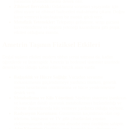
yaralarını şifalandırmasına destek olur.
Zihinsel Berraklık:
Odaklanma sorunları yaşayanlar için
zihni uyarır ve zihinsel faaliyetleri maksimuma çıkarır. Doğru
karar vermeyi kolaylaştıran bir mantık gücü verir.
Metafizik Yetenekler:
Telepatiyi geliştirme, sezgi gücünü
kuvvetlendirme ve öngörü yeteneği kazandırma gibi psişik
etkileri olduğuna inanılır.
Ametrin Taşının Fiziksel Etkileri
Doğal taşların etkileri modern tıbbın yerini tutmasa da, kadim
öğretilerde ve litoterapide Ametrin’in bedensel sistemler üzerinde
destekleyici olduğu kabul edilen birçok alanı vardır.
Bağışıklık ve Hücre Sağlığı:
Vücudun savunma
mekanizmasını güçlendirmeye yardımcı olurken, genetik
sistem hasarlarının onarılmasına ve hücre yenilenmesine
destek verir.
Metabolizma ve Kilo Yönetimi:
Sindirim sistemini (pankreas
ve karaciğer dahil) uyararak metabolizmayı hızlandırdığı ve
obezite durumlarında kilo vermeye yardımcı olduğu söylenir.
Radyasyon Koruması:
Günümüzün kaçınılmazı olan cep
telefonu, bilgisayar ve TV gibi cihazlardan yayılan
elektromanyetik radyasyonu absorbe etme özelliğine sahiptir.
Ağrı Yönetimi:
Özellikle stres kaynaklı baş ağrılarını ve