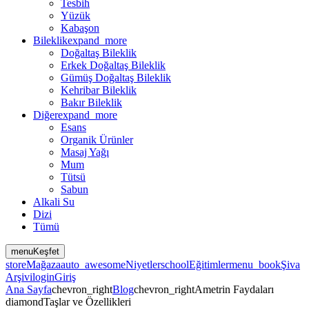
Tesbih
Yüzük
Kabaşon
Bileklik
expand_more
Doğaltaş Bileklik
Erkek Doğaltaş Bileklik
Gümüş Doğaltaş Bileklik
Kehribar Bileklik
Bakır Bileklik
Diğer
expand_more
Esans
Organik Ürünler
Masaj Yağı
Mum
Tütsü
Sabun
Alkali Su
Dizi
Tümü
menu
Keşfet
store
Mağaza
auto_awesome
Niyetler
school
Eğitimler
menu_book
Şiva
Arşivi
login
Giriş
Ana Sayfa
chevron_right
Blog
chevron_right
Ametrin Faydaları
diamond
Taşlar ve Özellikleri