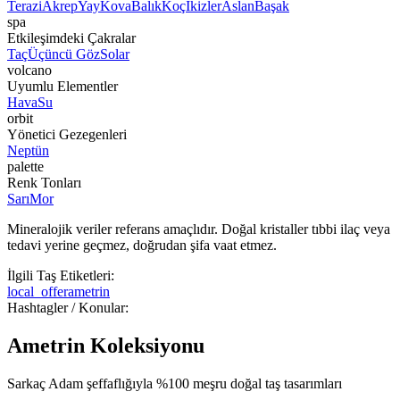
Terazi
Akrep
Yay
Kova
Balık
Koç
İkizler
Aslan
Başak
spa
Etkileşimdeki Çakralar
Taç
Üçüncü Göz
Solar
volcano
Uyumlu Elementler
Hava
Su
orbit
Yönetici Gezegenleri
Neptün
palette
Renk Tonları
Sarı
Mor
Mineralojik veriler referans amaçlıdır. Doğal kristaller tıbbi ilaç veya
tedavi yerine geçmez, doğrudan şifa vaat etmez.
İlgili Taş Etiketleri:
local_offer
ametrin
Hashtagler / Konular:
Ametrin Koleksiyonu
Sarkaç Adam şeffaflığıyla %100 meşru doğal taş tasarımları