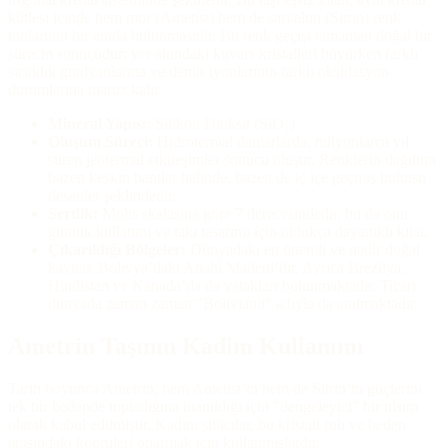
kütlesi içinde hem mor (Ametist) hem de sarı/altın (Sitrin) renk
tonlarının bir arada bulunmasıdır. Bu renk geçişi tamamen doğal bir
sürecin sonucudur; yer altındaki kuvars kristalleri büyürken farklı
sıcaklık gradyanlarına ve demir iyonlarının farklı oksidasyon
durumlarına maruz kalır.
Mineral Yapısı:
Silikon Dioksit (SiO₂).
Oluşum Süreci:
Hidrotermal damarlarda, milyonlarca yıl
süren jeotermal etkileşimler sonucu oluşur. Renklerin dağılımı
bazen keskin bantlar halinde, bazen de iç içe geçmiş bulutsu
desenler şeklindedir.
Sertlik:
Mohs skalasına göre 7 derecesindedir, bu da onu
günlük kullanım ve takı tasarımı için oldukça dayanıklı kılar.
Çıkarıldığı Bölgeler:
Dünyadaki en önemli ve nadir doğal
kaynak Bolivya’daki Anahí Madeni’dir. Ayrıca Brezilya,
Hindistan ve Kanada’da da yatakları bulunmaktadır. Ticari
dünyada zaman zaman "Bolivianit" adıyla da anılmaktadır.
Ametrin Taşının Kadim Kullanımı
Tarih boyunca Ametrin, hem Ametist’in hem de Sitrin’in güçlerini
tek bir bedende topladığına inanıldığı için "dengeleyici" bir tılsım
olarak kabul edilmiştir. Kadim şifacılar, bu kristali ruh ve beden
arasındaki köprüleri onarmak için kullanmışlardır.