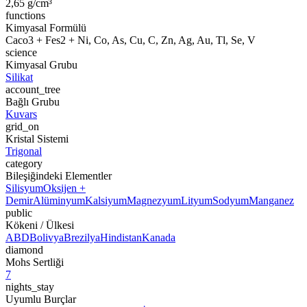
2,65 g/cm³
functions
Kimyasal Formülü
Caco3 + Fes2 + Ni, Co, As, Cu, C, Zn, Ag, Au, Tl, Se, V
science
Kimyasal Grubu
Silikat
account_tree
Bağlı Grubu
Kuvars
grid_on
Kristal Sistemi
Trigonal
category
Bileşiğindeki Elementler
Silisyum
Oksijen +
Demir
Alüminyum
Kalsiyum
Magnezyum
Lityum
Sodyum
Manganez
public
Kökeni / Ülkesi
ABD
Bolivya
Brezilya
Hindistan
Kanada
diamond
Mohs Sertliği
7
nights_stay
Uyumlu Burçlar