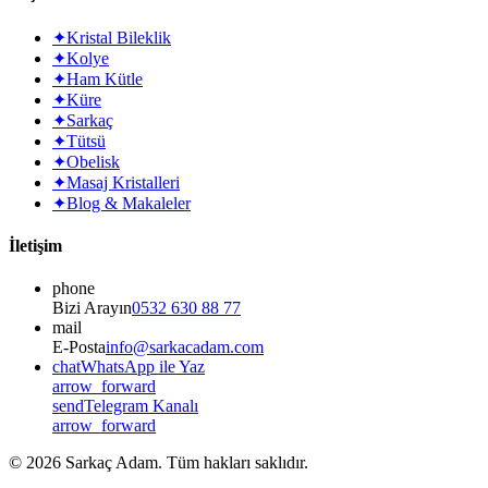
✦
Kristal Bileklik
✦
Kolye
✦
Ham Kütle
✦
Küre
✦
Sarkaç
✦
Tütsü
✦
Obelisk
✦
Masaj Kristalleri
✦
Blog & Makaleler
İletişim
phone
Bizi Arayın
0532 630 88 77
mail
E-Posta
info@sarkacadam.com
chat
WhatsApp ile Yaz
arrow_forward
send
Telegram Kanalı
arrow_forward
©
2026
Sarkaç Adam. Tüm hakları saklıdır.