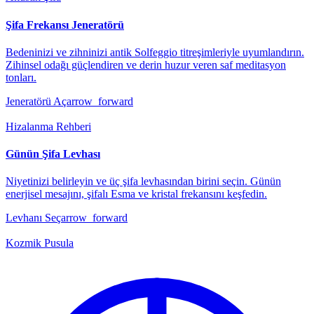
Şifa Frekansı Jeneratörü
Bedeninizi ve zihninizi antik Solfeggio titreşimleriyle uyumlandırın.
Zihinsel odağı güçlendiren ve derin huzur veren saf meditasyon
tonları.
Jeneratörü Aç
arrow_forward
Hizalanma Rehberi
Günün Şifa Levhası
Niyetinizi belirleyin ve üç şifa levhasından birini seçin. Günün
enerjisel mesajını, şifalı Esma ve kristal frekansını keşfedin.
Levhanı Seç
arrow_forward
Kozmik Pusula