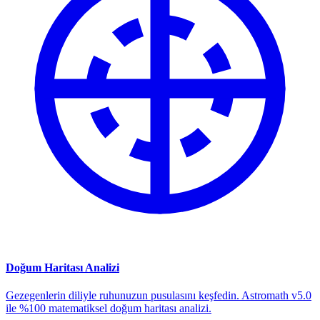
Doğum Haritası Analizi
Gezegenlerin diliyle ruhunuzun pusulasını keşfedin. Astromath v5.0
ile %100 matematiksel doğum haritası analizi.