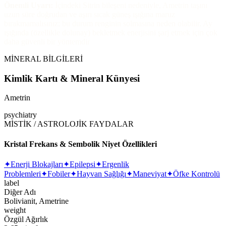
Önemli Uyarı:
İçindeki Sitrin bileşeni nedeniyle, Ametrin taşını
uzun süre doğrudan ve aşırı sıcak güneş ışığına maruz
bırakmamalısınız; bu durum renginin solmasına neden olabilir. Ay
ışığında (özellikle dolunay) bekletmek enerjisini şarj etmek için çok
daha güvenli bir yöntemdir
MİNERAL BİLGİLERİ
Kimlik Kartı & Mineral Künyesi
Ametrin
psychiatry
MİSTİK / ASTROLOJİK FAYDALAR
Kristal Frekans & Sembolik Niyet Özellikleri
✦
Enerji Blokajları
✦
Epilepsi
✦
Ergenlik
Problemleri
✦
Fobiler
✦
Hayvan Sağlığı
✦
Maneviyat
✦
Öfke Kontrolü
label
Diğer Adı
Bolivianit, Ametrine
weight
Özgül Ağırlık