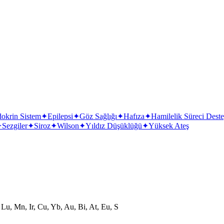
okrin Sistem
✦
Epilepsi
✦
Göz Sağlığı
✦
Hafıza
✦
Hamilelik Süreci Deste
✦
Sezgiler
✦
Siroz
✦
Wilson
✦
Yıldız Düşüklüğü
✦
Yüksek Ateş
 Lu, Mn, Ir, Cu, Yb, Au, Bi, At, Eu, S