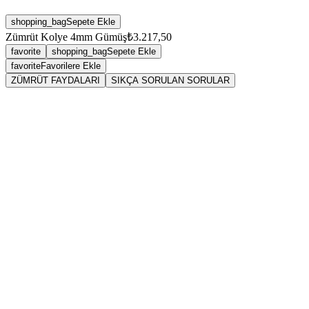
shopping_bag
Sepete Ekle
Zümrüt Kolye 4mm Gümüş
₺3.217,50
favorite
shopping_bag
Sepete Ekle
favorite
Favorilere Ekle
ZÜMRÜT FAYDALARI
SIKÇA SORULAN SORULAR
Zümrüt
Zümrüt
Jeolojik Sınıfı:
Silikatlar grubuna dahil olan
Zümrüt
, a
Sertlik Derecesi:
Mohs sertlik skalasına göre 7,5 ile 8 ar
damarlar ve kapanımlar nedeniyle şiddetli darbelere karşı 
Çıkarıldığı Bölgeler:
Dünyanın en kaliteli
Zümrüt
yata