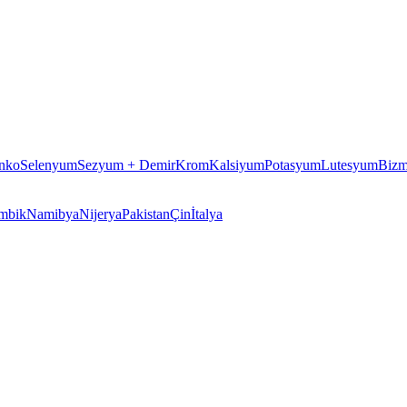
nko
Selenyum
Sezyum + Demir
Krom
Kalsiyum
Potasyum
Lutesyum
Bizm
mbik
Namibya
Nijerya
Pakistan
Çin
İtalya