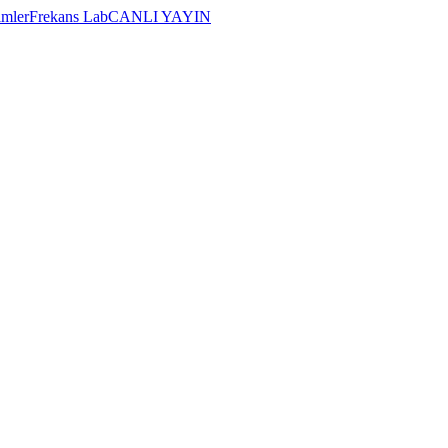
imler
Frekans Lab
CANLI YAYIN