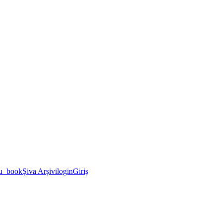
u_book
Şiva Arşivi
login
Giriş