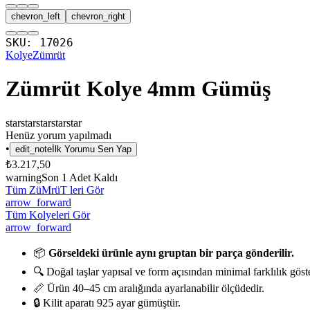
chevron_left
chevron_right
SKU:
17026
Kolye
Zümrüt
Zümrüt Kolye 4mm Gümüş
star
star
star
star
star
Henüz yorum yapılmadı
•
edit_note
İlk Yorumu Sen Yap
₺3.217,50
warning
Son
1
Adet Kaldı
Tüm ZüMrüT leri Gör
arrow_forward
Tüm Kolyeleri Gör
arrow_forward
📦
Görseldeki ürünle aynı gruptan bir parça gönderilir.
🔍 Doğal taşlar yapısal ve form açısından minimal farklılık göste
📏 Ürün 40–45 cm aralığında ayarlanabilir ölçüdedir.
🔒 Kilit aparatı 925 ayar gümüştür.