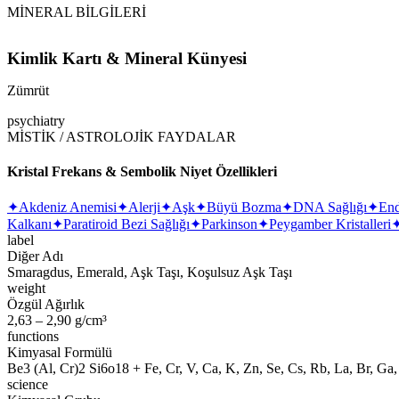
MİNERAL BİLGİLERİ
Kimlik Kartı & Mineral Künyesi
Zümrüt
psychiatry
MİSTİK / ASTROLOJİK FAYDALAR
Kristal Frekans & Sembolik Niyet Özellikleri
✦
Akdeniz Anemisi
✦
Alerji
✦
Aşk
✦
Büyü Bozma
✦
DNA Sağlığı
✦
End
Kalkanı
✦
Paratiroid Bezi Sağlığı
✦
Parkinson
✦
Peygamber Kristalleri
label
Diğer Adı
Smaragdus, Emerald, Aşk Taşı, Koşulsuz Aşk Taşı
weight
Özgül Ağırlık
2,63 – 2,90 g/cm³
functions
Kimyasal Formülü
Be3 (Al, Cr)2 Si6o18 + Fe, Cr, V, Ca, K, Zn, Se, Cs, Rb, La, Br, Ga,
science