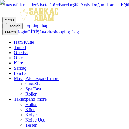
Anasayfa
Kristaller
Niyete Göre
Burçlar
Şifa Arşivi
Doğum Haritası
Eğit
menu
shopping_bag
search
login
GİRİŞ
favorite
shopping_bag
search
Ham Kütle
Tımbıl
Obelisk
Obje
Küre
Sarkaç
Lamba
Masaj Aleti
expand_more
Gua-Sha
Spa Taşı
Roller
Takı
expand_more
Halhal
Küpe
Kolye
Kolye Ucu
Tesbih