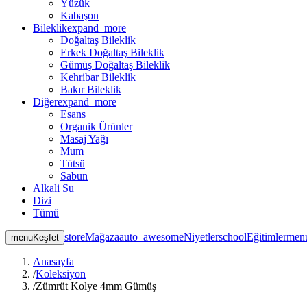
Yüzük
Kabaşon
Bileklik
expand_more
Doğaltaş Bileklik
Erkek Doğaltaş Bileklik
Gümüş Doğaltaş Bileklik
Kehribar Bileklik
Bakır Bileklik
Diğer
expand_more
Esans
Organik Ürünler
Masaj Yağı
Mum
Tütsü
Sabun
Alkali Su
Dizi
Tümü
store
Mağaza
auto_awesome
Niyetler
school
Eğitimler
men
menu
Keşfet
Anasayfa
/
Koleksiyon
/
Zümrüt Kolye 4mm Gümüş