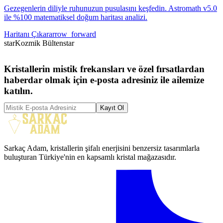
Gezegenlerin diliyle ruhunuzun pusulasını keşfedin. Astromath v5.0
ile %100 matematiksel doğum haritası analizi.
Haritanı Çıkar
arrow_forward
star
Kozmik Bülten
star
Kristallerin mistik frekansları ve özel fırsatlardan
haberdar olmak için e-posta adresiniz ile ailemize
katılın.
Kayıt Ol
Sarkaç Adam, kristallerin şifalı enerjisini benzersiz tasarımlarla
buluşturan Türkiye'nin en kapsamlı kristal mağazasıdır.