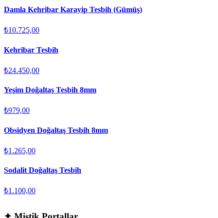
Damla Kehribar Karayip Tesbih (Gümüş)
₺10.725,00
Kehribar Tesbih
₺24.450,00
Yeşim Doğaltaş Tesbih 8mm
₺979,00
Obsidyen Doğaltaş Tesbih 8mm
₺1.265,00
Sodalit Doğaltaş Tesbih
₺1.100,00
✦
Mistik Portallar