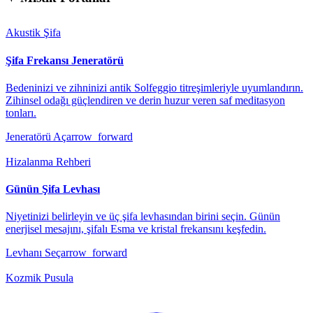
Akustik Şifa
Şifa Frekansı Jeneratörü
Bedeninizi ve zihninizi antik Solfeggio titreşimleriyle uyumlandırın.
Zihinsel odağı güçlendiren ve derin huzur veren saf meditasyon
tonları.
Jeneratörü Aç
arrow_forward
Hizalanma Rehberi
Günün Şifa Levhası
Niyetinizi belirleyin ve üç şifa levhasından birini seçin. Günün
enerjisel mesajını, şifalı Esma ve kristal frekansını keşfedin.
Levhanı Seç
arrow_forward
Kozmik Pusula