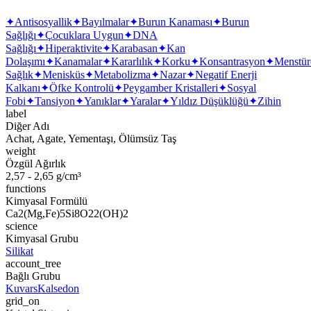
✦
Antisosyallik
✦
Bayılmalar
✦
Burun Kanaması
✦
Burun
Sağlığı
✦
Çocuklara Uygun
✦
DNA
Sağlığı
✦
Hiperaktivite
✦
Karabasan
✦
Kan
Dolaşımı
✦
Kanamalar
✦
Kararlılık
✦
Korku
✦
Konsantrasyon
✦
Menstür
Sağlık
✦
Menisküs
✦
Metabolizma
✦
Nazar
✦
Negatif Enerji
Kalkanı
✦
Öfke Kontrolü
✦
Peygamber Kristalleri
✦
Sosyal
Fobi
✦
Tansiyon
✦
Yanıklar
✦
Yaralar
✦
Yıldız Düşüklüğü
✦
Zihin
label
Diğer Adı
Achat, Agate, Yementaşı, Ölümsüz Taş
weight
Özgül Ağırlık
2,57 - 2,65 g/cm³
functions
Kimyasal Formülü
Ca2(Mg,Fe)5Si8O22(OH)2
science
Kimyasal Grubu
Silikat
account_tree
Bağlı Grubu
Kuvars
Kalsedon
grid_on