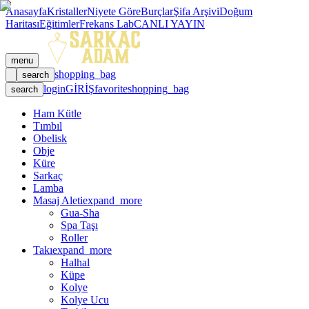
Anasayfa
Kristaller
Niyete Göre
Burçlar
Şifa Arşivi
Doğum
Haritası
Eğitimler
Frekans Lab
CANLI YAYIN
menu
shopping_bag
search
login
GİRİŞ
favorite
shopping_bag
search
Ham Kütle
Tımbıl
Obelisk
Obje
Küre
Sarkaç
Lamba
Masaj Aleti
expand_more
Gua-Sha
Spa Taşı
Roller
Takı
expand_more
Halhal
Küpe
Kolye
Kolye Ucu