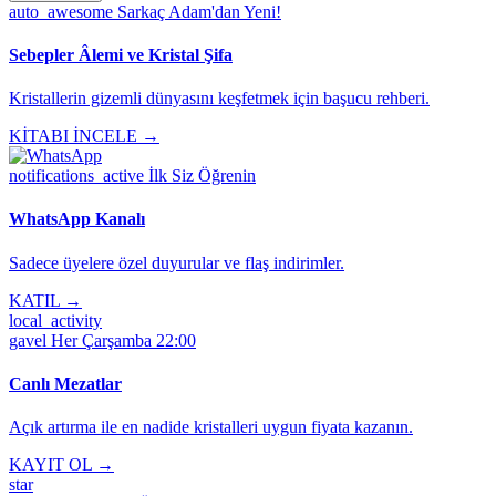
auto_awesome
Sarkaç Adam'dan Yeni!
Sebepler Âlemi ve Kristal Şifa
Kristallerin gizemli dünyasını keşfetmek için başucu rehberi.
KİTABI İNCELE →
notifications_active
İlk Siz Öğrenin
WhatsApp Kanalı
Sadece üyelere özel duyurular ve flaş indirimler.
KATIL →
local_activity
gavel
Her Çarşamba 22:00
Canlı Mezatlar
Açık artırma ile en nadide kristalleri uygun fiyata kazanın.
KAYIT OL →
star