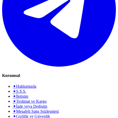
Kurumsal
✦
Hakkımızda
✦
S.S.S.
✦
İletişim
✦
Teslimat ve Kargo
✦
İade veya Değişim
✦
Mesafeli Satış Sözleşmesi
✦
Gizlilik ve Güvenlik