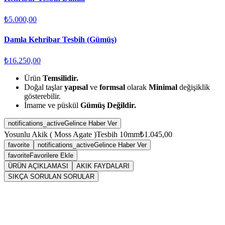
₺5.000,00
Damla Kehribar Tesbih (Gümüş)
₺16.250,00
Ürün
Temsilidir.
Doğal taşlar
yapısal
ve
formsal
olarak
Minimal
değişiklik
gösterebilir.
İmame ve püskül
Gümüş Değildir.
notifications_active
Gelince Haber Ver
Yosunlu Akik ( Moss Agate )Tesbih 10mm
₺1.045,00
favorite
notifications_active
Gelince Haber Ver
favorite
Favorilere Ekle
ÜRÜN AÇIKLAMASI
AKIK FAYDALARI
SIKÇA SORULAN SORULAR
Sarkaç
Akik