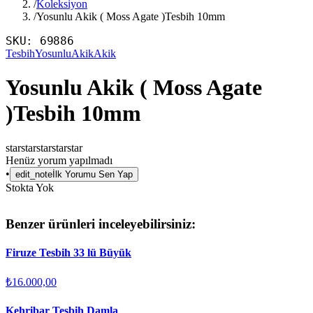
/
Koleksiyon
/
Yosunlu Akik ( Moss Agate )Tesbih 10mm
SKU:
69886
Tesbih
YosunluAkik
Akik
Yosunlu Akik ( Moss Agate
)Tesbih 10mm
star
star
star
star
star
Henüz yorum yapılmadı
•
edit_note
İlk Yorumu Sen Yap
Stokta Yok
Benzer ürünleri inceleyebilirsiniz:
Firuze Tesbih 33 lü Büyük
₺16.000,00
Kehribar Tesbih Damla