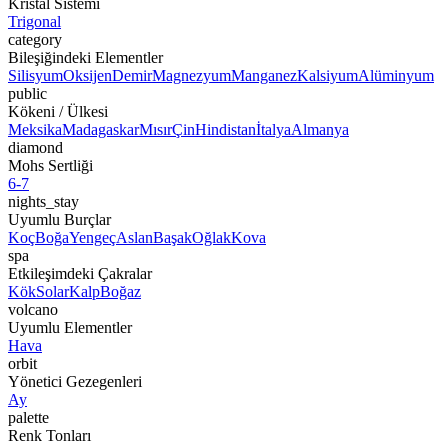
Kristal Sistemi
Trigonal
category
Bileşiğindeki Elementler
Silisyum
Oksijen
Demir
Magnezyum
Manganez
Kalsiyum
Alüminyum
public
Kökeni / Ülkesi
Meksika
Madagaskar
Mısır
Çin
Hindistan
İtalya
Almanya
diamond
Mohs Sertliği
6-7
nights_stay
Uyumlu Burçlar
Koç
Boğa
Yengeç
Aslan
Başak
Oğlak
Kova
spa
Etkileşimdeki Çakralar
Kök
Solar
Kalp
Boğaz
volcano
Uyumlu Elementler
Hava
orbit
Yönetici Gezegenleri
Ay
palette
Renk Tonları