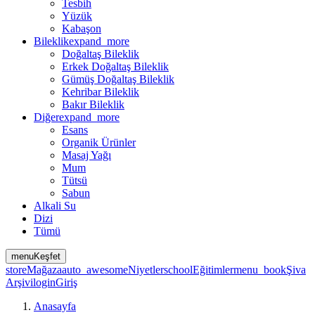
Tesbih
Yüzük
Kabaşon
Bileklik
expand_more
Doğaltaş Bileklik
Erkek Doğaltaş Bileklik
Gümüş Doğaltaş Bileklik
Kehribar Bileklik
Bakır Bileklik
Diğer
expand_more
Esans
Organik Ürünler
Masaj Yağı
Mum
Tütsü
Sabun
Alkali Su
Dizi
Tümü
menu
Keşfet
store
Mağaza
auto_awesome
Niyetler
school
Eğitimler
menu_book
Şiva
Arşivi
login
Giriş
Anasayfa