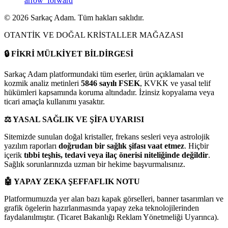
arrow_forward
©
2026
Sarkaç Adam. Tüm hakları saklıdır.
OTANTİK VE DOĞAL KRİSTALLER MAĞAZASI
🔒
FİKRİ MÜLKİYET BİLDİRGESİ
Sarkaç Adam platformundaki tüm eserler, ürün açıklamaları ve
kozmik analiz metinleri
5846 sayılı FSEK
, KVKK ve yasal telif
hükümleri kapsamında koruma altındadır. İzinsiz kopyalama veya
ticari amaçla kullanımı yasaktır.
⚖️
YASAL SAĞLIK VE ŞİFA UYARISI
Sitemizde sunulan doğal kristaller, frekans sesleri veya astrolojik
yazılım raporları
doğrudan bir sağlık şifası vaat etmez
. Hiçbir
içerik
tıbbi teşhis, tedavi veya ilaç önerisi niteliğinde değildir
.
Sağlık sorunlarınızda uzman bir hekime başvurmalısınız.
🤖
YAPAY ZEKA ŞEFFAFLIK NOTU
Platformumuzda yer alan bazı kapak görselleri, banner tasarımları ve
grafik ögelerin hazırlanmasında yapay zeka teknolojilerinden
faydalanılmıştır. (Ticaret Bakanlığı Reklam Yönetmeliği Uyarınca).