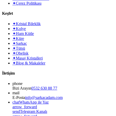
✦
Çerez Politikası
Keşfet
✦
Kristal Bileklik
✦
Kolye
✦
Ham Kütle
✦
Küre
✦
Sarkaç
✦
Tütsü
✦
Obelisk
✦
Masaj Kristalleri
✦
Blog & Makaleler
İletişim
phone
Bizi Arayın
0532 630 88 77
mail
E-Posta
info@sarkacadam.com
chat
WhatsApp ile Yaz
arrow_forward
send
Telegram Kanalı