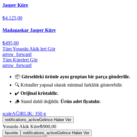
Jasper Küre
₺4.125,00
Madagaskar Jasper Küre
₺495,00
Tüm Yosunlu Akik leri Gör
arrow_forward
Tüm Küreleri Gör
arrow_forward
📦
Görseldeki ürünle aynı gruptan bir parça gönderilir.
🔍 Kristaller yapısal olarak minimal farklılık gösterebilir.
✔️
Orijinal kristaldir.
🪵 Stand dahil değildir.
Ürün adet fiyatıdır.
scale
AĞIRLIK:
350
g
notifications_active
Gelince Haber Ver
Yosunlu Akik Küre
₺900,00
favorite
notifications_active
Gelince Haber Ver