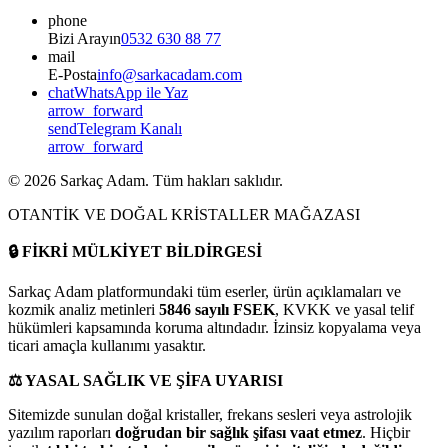
phone
Bizi Arayın
0532 630 88 77
mail
E-Posta
info@sarkacadam.com
chat
WhatsApp ile Yaz
arrow_forward
send
Telegram Kanalı
arrow_forward
©
2026
Sarkaç Adam. Tüm hakları saklıdır.
OTANTİK VE DOĞAL KRİSTALLER MAĞAZASI
🔒
FİKRİ MÜLKİYET BİLDİRGESİ
Sarkaç Adam platformundaki tüm eserler, ürün açıklamaları ve
kozmik analiz metinleri
5846 sayılı FSEK
, KVKK ve yasal telif
hükümleri kapsamında koruma altındadır. İzinsiz kopyalama veya
ticari amaçla kullanımı yasaktır.
⚖️
YASAL SAĞLIK VE ŞİFA UYARISI
Sitemizde sunulan doğal kristaller, frekans sesleri veya astrolojik
yazılım raporları
doğrudan bir sağlık şifası vaat etmez
. Hiçbir