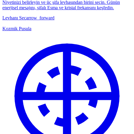
Niyetinizi belirleyin ve üç şifa levhasından birini seçin. Günün
enerjisel mesajını, şifalı Esma ve kristal frekansını keşfedin.
Levhanı Seç
arrow_forward
Kozmik Pusula