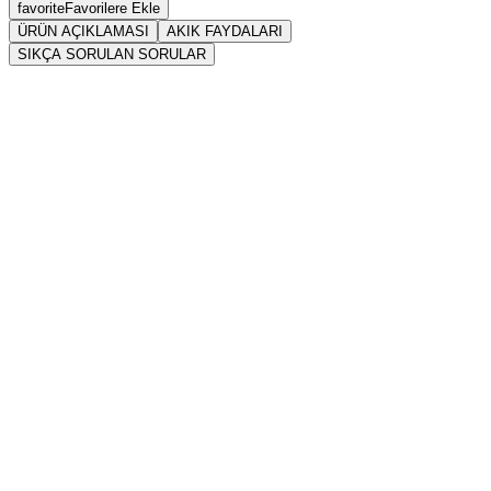
favorite
Favorilere Ekle
ÜRÜN AÇIKLAMASI
AKIK FAYDALARI
SIKÇA SORULAN SORULAR
Sarkaç
Akik