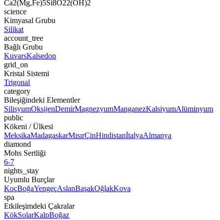
Ca2(Mg,Fe)5Si8O22(OH)2
science
Kimyasal Grubu
Silikat
account_tree
Bağlı Grubu
Kuvars
Kalsedon
grid_on
Kristal Sistemi
Trigonal
category
Bileşiğindeki Elementler
Silisyum
Oksijen
Demir
Magnezyum
Manganez
Kalsiyum
Alüminyum
public
Kökeni / Ülkesi
Meksika
Madagaskar
Mısır
Çin
Hindistan
İtalya
Almanya
diamond
Mohs Sertliği
6-7
nights_stay
Uyumlu Burçlar
Koç
Boğa
Yengeç
Aslan
Başak
Oğlak
Kova
spa
Etkileşimdeki Çakralar
Kök
Solar
Kalp
Boğaz