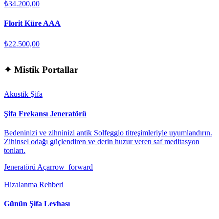
₺34.200,00
Florit Küre AAA
₺22.500,00
✦
Mistik Portallar
Akustik Şifa
Şifa Frekansı Jeneratörü
Bedeninizi ve zihninizi antik Solfeggio titreşimleriyle uyumlandırın.
Zihinsel odağı güçlendiren ve derin huzur veren saf meditasyon
tonları.
Jeneratörü Aç
arrow_forward
Hizalanma Rehberi
Günün Şifa Levhası