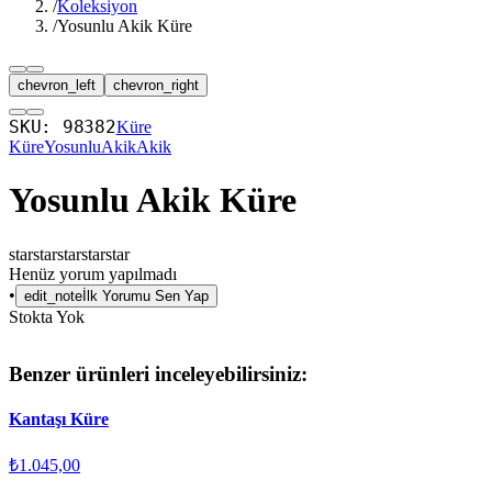
/
Koleksiyon
/
Yosunlu Akik Küre
chevron_left
chevron_right
SKU:
98382
Küre
Küre
YosunluAkik
Akik
Yosunlu Akik Küre
star
star
star
star
star
Henüz yorum yapılmadı
•
edit_note
İlk Yorumu Sen Yap
Stokta Yok
Benzer ürünleri inceleyebilirsiniz:
Kantaşı Küre
₺1.045,00