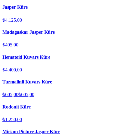
Jasper Küre
₺4.125,00
Madagaskar Jasper Küre
₺495,00
Hematoid Kuvars Küre
₺4.400,00
Turmalinli Kuvars Küre
₺605,00
₺605,00
Rodonit Küre
₺1.250,00
Miriam Picture Jasper Küre