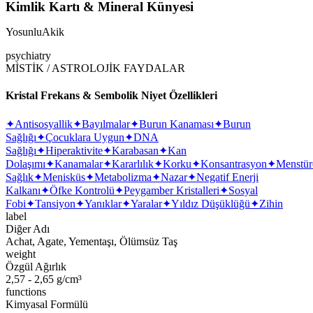
Kimlik Kartı & Mineral Künyesi
YosunluAkik
psychiatry
MİSTİK / ASTROLOJİK FAYDALAR
Kristal Frekans & Sembolik Niyet Özellikleri
✦
Antisosyallik
✦
Bayılmalar
✦
Burun Kanaması
✦
Burun
Sağlığı
✦
Çocuklara Uygun
✦
DNA
Sağlığı
✦
Hiperaktivite
✦
Karabasan
✦
Kan
Dolaşımı
✦
Kanamalar
✦
Kararlılık
✦
Korku
✦
Konsantrasyon
✦
Menstür
Sağlık
✦
Menisküs
✦
Metabolizma
✦
Nazar
✦
Negatif Enerji
Kalkanı
✦
Öfke Kontrolü
✦
Peygamber Kristalleri
✦
Sosyal
Fobi
✦
Tansiyon
✦
Yanıklar
✦
Yaralar
✦
Yıldız Düşüklüğü
✦
Zihin
label
Diğer Adı
Achat, Agate, Yementaşı, Ölümsüz Taş
weight
Özgül Ağırlık
2,57 - 2,65 g/cm³
functions
Kimyasal Formülü