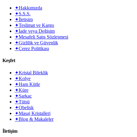
✦
Hakkımızda
✦
S.S.S.
✦
İletişim
✦
Teslimat ve Kargo
✦
İade veya Değişim
✦
Mesafeli Satış Sözleşmesi
✦
Gizlilik ve Güvenlik
✦
Çerez Politikası
Keşfet
✦
Kristal Bileklik
✦
Kolye
✦
Ham Kütle
✦
Küre
✦
Sarkaç
✦
Tütsü
✦
Obelisk
✦
Masaj Kristalleri
✦
Blog & Makaleler
İletişim