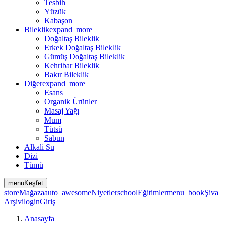
Tesbih
Yüzük
Kabaşon
Bileklik
expand_more
Doğaltaş Bileklik
Erkek Doğaltaş Bileklik
Gümüş Doğaltaş Bileklik
Kehribar Bileklik
Bakır Bileklik
Diğer
expand_more
Esans
Organik Ürünler
Masaj Yağı
Mum
Tütsü
Sabun
Alkali Su
Dizi
Tümü
menu
Keşfet
store
Mağaza
auto_awesome
Niyetler
school
Eğitimler
menu_book
Şiva
Arşivi
login
Giriş
Anasayfa