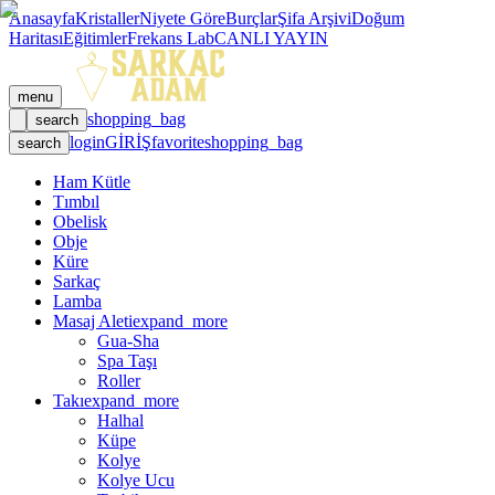
Anasayfa
Kristaller
Niyete Göre
Burçlar
Şifa Arşivi
Doğum
Haritası
Eğitimler
Frekans Lab
CANLI YAYIN
menu
shopping_bag
search
login
GİRİŞ
favorite
shopping_bag
search
Ham Kütle
Tımbıl
Obelisk
Obje
Küre
Sarkaç
Lamba
Masaj Aleti
expand_more
Gua-Sha
Spa Taşı
Roller
Takı
expand_more
Halhal
Küpe
Kolye
Kolye Ucu