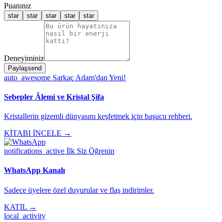
Puanınız
star
star
star
star
star
Deneyiminiz
Paylaş
send
auto_awesome
Sarkaç Adam'dan Yeni!
Sebepler Âlemi ve Kristal Şifa
Kristallerin gizemli dünyasını keşfetmek için başucu rehberi.
KİTABI İNCELE →
notifications_active
İlk Siz Öğrenin
WhatsApp Kanalı
Sadece üyelere özel duyurular ve flaş indirimler.
KATIL →
local_activity