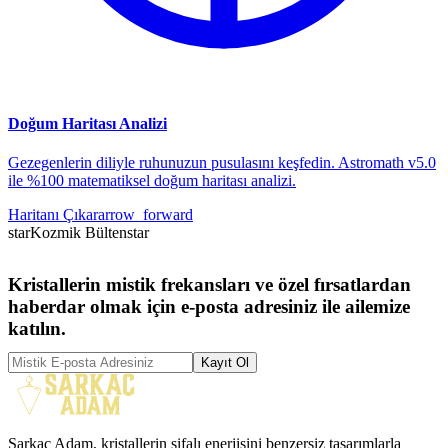
Doğum Haritası Analizi
Gezegenlerin diliyle ruhunuzun pusulasını keşfedin. Astromath v5.0
ile %100 matematiksel doğum haritası analizi.
Haritanı Çıkar
arrow_forward
star
Kozmik Bülten
star
Kristallerin mistik frekansları ve özel fırsatlardan
haberdar olmak için e-posta adresiniz ile ailemize
katılın.
Kayıt Ol
Sarkaç Adam, kristallerin şifalı enerjisini benzersiz tasarımlarla