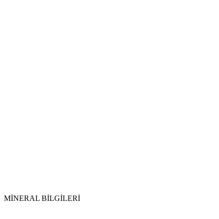
Vikipedi Akik
makalesine
MİNERAL BİLGİLERİ