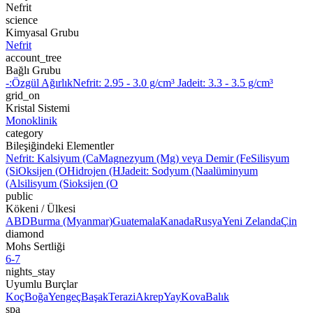
Nefrit
science
Kimyasal Grubu
Nefrit
account_tree
Bağlı Grubu
-:
Özgül Ağırlık
Nefrit: 2.95 - 3.0 g/cm³ Jadeit: 3.3 - 3.5 g/cm³
grid_on
Kristal Sistemi
Monoklinik
category
Bileşiğindeki Elementler
Nefrit: Kalsiyum (Ca
Magnezyum (Mg) veya Demir (Fe
Silisyum
(Si
Oksijen (O
Hidrojen (H
Jadeit: Sodyum (Na
alüminyum
(Al
silisyum (Si
oksijen (O
public
Kökeni / Ülkesi
ABD
Burma (Myanmar)
Guatemala
Kanada
Rusya
Yeni Zelanda
Çin
diamond
Mohs Sertliği
6-7
nights_stay
Uyumlu Burçlar
Koç
Boğa
Yengeç
Başak
Terazi
Akrep
Yay
Kova
Balık
spa