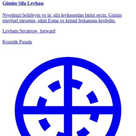
Günün Şifa Levhası
Niyetinizi belirleyin ve üç şifa levhasından birini seçin. Günün
enerjisel mesajını, şifalı Esma ve kristal frekansını keşfedin.
Levhanı Seç
arrow_forward
Kozmik Pusula