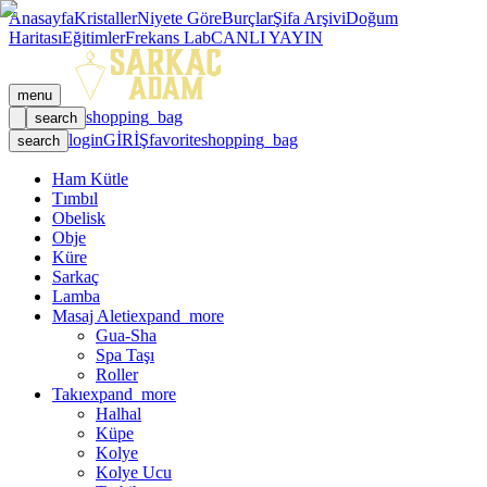
Anasayfa
Kristaller
Niyete Göre
Burçlar
Şifa Arşivi
Doğum
Haritası
Eğitimler
Frekans Lab
CANLI YAYIN
menu
shopping_bag
search
login
GİRİŞ
favorite
shopping_bag
search
Ham Kütle
Tımbıl
Obelisk
Obje
Küre
Sarkaç
Lamba
Masaj Aleti
expand_more
Gua-Sha
Spa Taşı
Roller
Takı
expand_more
Halhal
Küpe
Kolye
Kolye Ucu