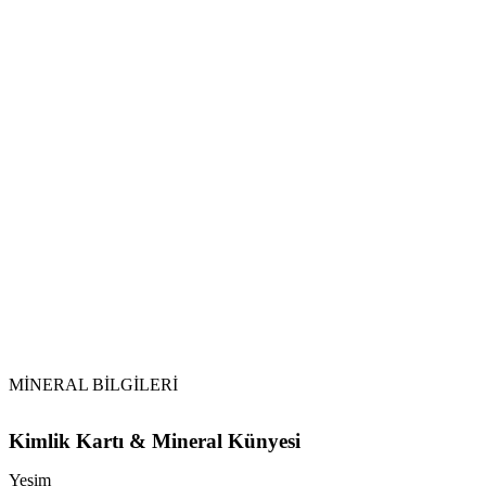
Akar Su ile Temizlik:
Topraklama:
Tütsü ile Arındırma:
Selenit Yatağı:
Yeşim
MİNERAL BİLGİLERİ
Kimlik Kartı & Mineral Künyesi
Yeşim