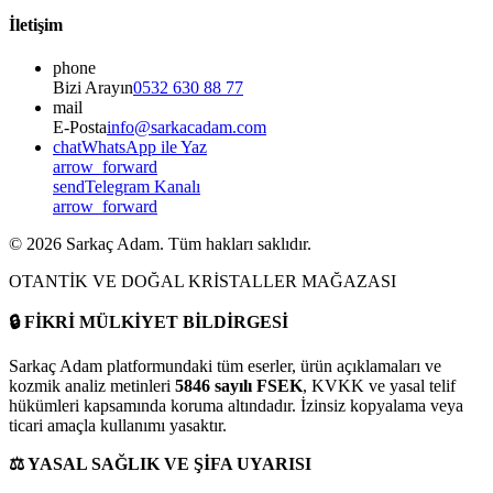
İletişim
phone
Bizi Arayın
0532 630 88 77
mail
E-Posta
info@sarkacadam.com
chat
WhatsApp ile Yaz
arrow_forward
send
Telegram Kanalı
arrow_forward
©
2026
Sarkaç Adam. Tüm hakları saklıdır.
OTANTİK VE DOĞAL KRİSTALLER MAĞAZASI
🔒
FİKRİ MÜLKİYET BİLDİRGESİ
Sarkaç Adam platformundaki tüm eserler, ürün açıklamaları ve
kozmik analiz metinleri
5846 sayılı FSEK
, KVKK ve yasal telif
hükümleri kapsamında koruma altındadır. İzinsiz kopyalama veya
ticari amaçla kullanımı yasaktır.
⚖️
YASAL SAĞLIK VE ŞİFA UYARISI