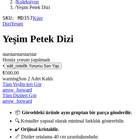
/
Koleksiyon
/
Yeşim Petek Dizi
SKU:
MD357
Küre
Dizi
Yeşim
Yeşim Petek Dizi
star
star
star
star
star
Henüz yorum yapılmadı
•
edit_note
İlk Yorumu Sen Yap
₺500,00
warning
Son
2
Adet Kaldı
Tüm Yeşİm leri Gör
arrow_forward
Tüm Dizileri Gör
arrow_forward
📦
Görseldeki ürünle aynı gruptan bir parça gönderilir.
🔍 Kristaller yapısal olarak minimal farklılık gösterebilir.
✔️
Orijinal kristaldir.
📏 Diziler ortalama 40 cm uzunluğundadır.