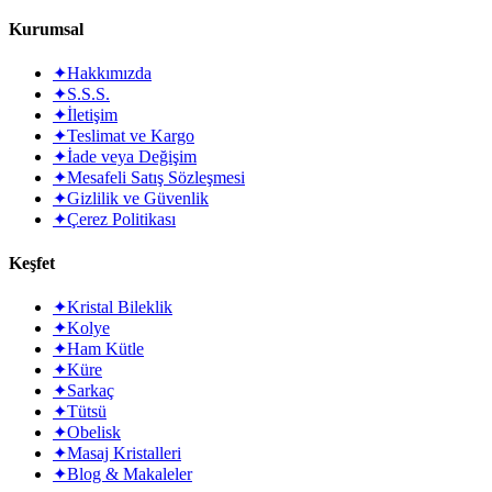
Kurumsal
✦
Hakkımızda
✦
S.S.S.
✦
İletişim
✦
Teslimat ve Kargo
✦
İade veya Değişim
✦
Mesafeli Satış Sözleşmesi
✦
Gizlilik ve Güvenlik
✦
Çerez Politikası
Keşfet
✦
Kristal Bileklik
✦
Kolye
✦
Ham Kütle
✦
Küre
✦
Sarkaç
✦
Tütsü
✦
Obelisk
✦
Masaj Kristalleri
✦
Blog & Makaleler