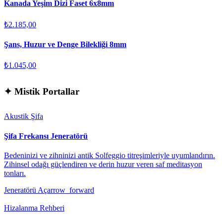
Kanada Yeşim Dizi Faset 6x8mm
₺2.185,00
Şans, Huzur ve Denge Bilekliği 8mm
₺1.045,00
✦
Mistik Portallar
Akustik Şifa
Şifa Frekansı Jeneratörü
Bedeninizi ve zihninizi antik Solfeggio titreşimleriyle uyumlandırın.
Zihinsel odağı güçlendiren ve derin huzur veren saf meditasyon
tonları.
Jeneratörü Aç
arrow_forward
Hizalanma Rehberi