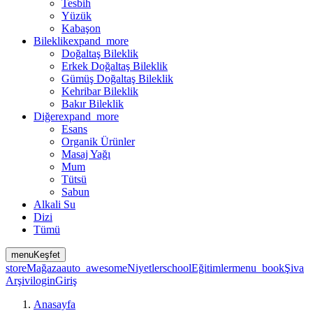
Tesbih
Yüzük
Kabaşon
Bileklik
expand_more
Doğaltaş Bileklik
Erkek Doğaltaş Bileklik
Gümüş Doğaltaş Bileklik
Kehribar Bileklik
Bakır Bileklik
Diğer
expand_more
Esans
Organik Ürünler
Masaj Yağı
Mum
Tütsü
Sabun
Alkali Su
Dizi
Tümü
menu
Keşfet
store
Mağaza
auto_awesome
Niyetler
school
Eğitimler
menu_book
Şiva
Arşivi
login
Giriş
Anasayfa