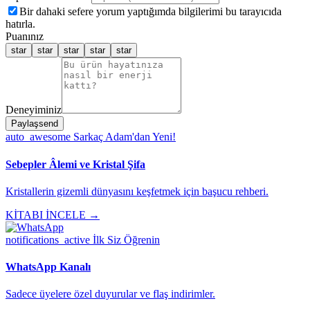
Bir dahaki sefere yorum yaptığımda bilgilerimi bu tarayıcıda
hatırla.
Puanınız
star
star
star
star
star
Deneyiminiz
Paylaş
send
auto_awesome
Sarkaç Adam'dan Yeni!
Sebepler Âlemi ve Kristal Şifa
Kristallerin gizemli dünyasını keşfetmek için başucu rehberi.
KİTABI İNCELE →
notifications_active
İlk Siz Öğrenin
WhatsApp Kanalı
Sadece üyelere özel duyurular ve flaş indirimler.