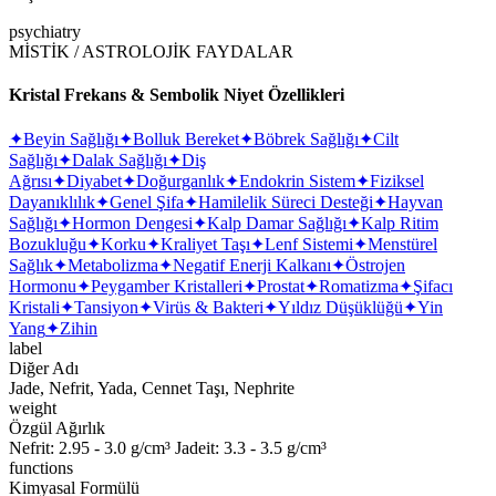
psychiatry
MİSTİK / ASTROLOJİK FAYDALAR
Kristal Frekans & Sembolik Niyet Özellikleri
✦
Beyin Sağlığı
✦
Bolluk Bereket
✦
Böbrek Sağlığı
✦
Cilt
Sağlığı
✦
Dalak Sağlığı
✦
Diş
Ağrısı
✦
Diyabet
✦
Doğurganlık
✦
Endokrin Sistem
✦
Fiziksel
Dayanıklılık
✦
Genel Şifa
✦
Hamilelik Süreci Desteği
✦
Hayvan
Sağlığı
✦
Hormon Dengesi
✦
Kalp Damar Sağlığı
✦
Kalp Ritim
Bozukluğu
✦
Korku
✦
Kraliyet Taşı
✦
Lenf Sistemi
✦
Menstürel
Sağlık
✦
Metabolizma
✦
Negatif Enerji Kalkanı
✦
Östrojen
Hormonu
✦
Peygamber Kristalleri
✦
Prostat
✦
Romatizma
✦
Şifacı
Kristali
✦
Tansiyon
✦
Virüs & Bakteri
✦
Yıldız Düşüklüğü
✦
Yin
Yang
✦
Zihin
label
Diğer Adı
Jade, Nefrit, Yada, Cennet Taşı, Nephrite
weight
Özgül Ağırlık
Nefrit: 2.95 - 3.0 g/cm³ Jadeit: 3.3 - 3.5 g/cm³
functions
Kimyasal Formülü