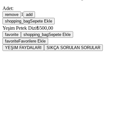
Adet:
1
remove
add
shopping_bag
Sepete Ekle
Yeşim Petek Dizi
₺500,00
favorite
shopping_bag
Sepete Ekle
favorite
Favorilere Ekle
YEŞIM FAYDALARI
SIKÇA SORULAN SORULAR