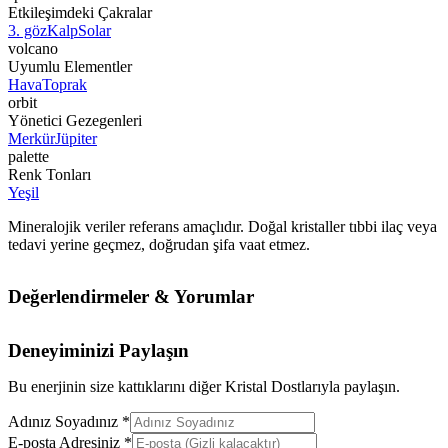
Etkileşimdeki Çakralar
3. göz
Kalp
Solar
volcano
Uyumlu Elementler
Hava
Toprak
orbit
Yönetici Gezegenleri
Merkür
Jüpiter
palette
Renk Tonları
Yeşil
Mineralojik veriler referans amaçlıdır. Doğal kristaller tıbbi ilaç veya
tedavi yerine geçmez, doğrudan şifa vaat etmez.
Değerlendirmeler & Yorumlar
Deneyiminizi Paylaşın
Bu enerjinin size kattıklarını diğer Kristal Dostlarıyla paylaşın.
Adınız Soyadınız *
E-posta Adresiniz *