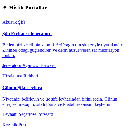
✦
Mistik Portallar
Akustik Şifa
Şifa Frekansı Jeneratörü
Bedeninizi ve zihninizi antik Solfeggio titreşimleriyle uyumlandırın.
Zihinsel odağı güçlendiren ve derin huzur veren saf meditasyon
tonları.
Jeneratörü Aç
arrow_forward
Hizalanma Rehberi
Günün Şifa Levhası
Niyetinizi belirleyin ve üç şifa levhasından birini seçin. Günün
enerjisel mesajını, şifalı Esma ve kristal frekansını keşfedin.
Levhanı Seç
arrow_forward
Kozmik Pusula