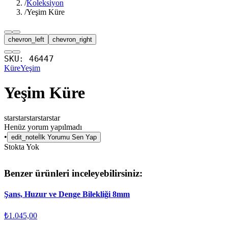
/
Koleksiyon
/
Yeşim Küre
chevron_left
chevron_right
SKU:
46447
Küre
Yeşim
Yeşim Küre
star
star
star
star
star
Henüz yorum yapılmadı
•
edit_note
İlk Yorumu Sen Yap
Stokta Yok
Benzer ürünleri inceleyebilirsiniz:
Şans, Huzur ve Denge Bilekliği 8mm
₺1.045,00