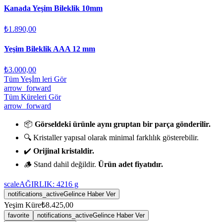
Kanada Yeşim Bileklik 10mm
₺1.890,00
Yeşim Bileklik AAA 12 mm
₺3.000,00
Tüm Yeşİm leri Gör
arrow_forward
Tüm Küreleri Gör
arrow_forward
📦
Görseldeki ürünle aynı gruptan bir parça gönderilir.
🔍 Kristaller yapısal olarak minimal farklılık gösterebilir.
✔️
Orijinal kristaldir.
🪵 Stand dahil değildir.
Ürün adet fiyatıdır.
scale
AĞIRLIK:
4216
g
notifications_active
Gelince Haber Ver
Yeşim Küre
₺8.425,00
favorite
notifications_active
Gelince Haber Ver