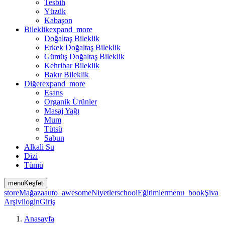
Tesbih
Yüzük
Kabaşon
Bileklik
expand_more
Doğaltaş Bileklik
Erkek Doğaltaş Bileklik
Gümüş Doğaltaş Bileklik
Kehribar Bileklik
Bakır Bileklik
Diğer
expand_more
Esans
Organik Ürünler
Masaj Yağı
Mum
Tütsü
Sabun
Alkali Su
Dizi
Tümü
menu
Keşfet
store
Mağaza
auto_awesome
Niyetler
school
Eğitimler
menu_book
Şiva
Arşivi
login
Giriş
Anasayfa