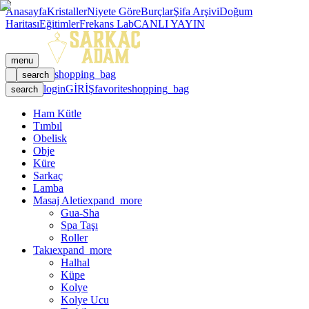
Anasayfa
Kristaller
Niyete Göre
Burçlar
Şifa Arşivi
Doğum
Haritası
Eğitimler
Frekans Lab
CANLI YAYIN
menu
shopping_bag
search
login
GİRİŞ
favorite
shopping_bag
search
Ham Kütle
Tımbıl
Obelisk
Obje
Küre
Sarkaç
Lamba
Masaj Aleti
expand_more
Gua-Sha
Spa Taşı
Roller
Takı
expand_more
Halhal
Küpe
Kolye
Kolye Ucu