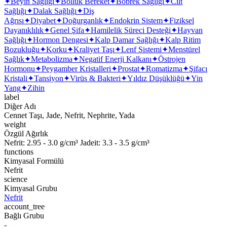
✦
Beyin Sağlığı
✦
Bolluk Bereket
✦
Böbrek Sağlığı
✦
Cilt
Sağlığı
✦
Dalak Sağlığı
✦
Diş
Ağrısı
✦
Diyabet
✦
Doğurganlık
✦
Endokrin Sistem
✦
Fiziksel
Dayanıklılık
✦
Genel Şifa
✦
Hamilelik Süreci Desteği
✦
Hayvan
Sağlığı
✦
Hormon Dengesi
✦
Kalp Damar Sağlığı
✦
Kalp Ritim
Bozukluğu
✦
Korku
✦
Kraliyet Taşı
✦
Lenf Sistemi
✦
Menstürel
Sağlık
✦
Metabolizma
✦
Negatif Enerji Kalkanı
✦
Östrojen
Hormonu
✦
Peygamber Kristalleri
✦
Prostat
✦
Romatizma
✦
Şifacı
Kristali
✦
Tansiyon
✦
Virüs & Bakteri
✦
Yıldız Düşüklüğü
✦
Yin
Yang
✦
Zihin
label
Diğer Adı
Cennet Taşı, Jade, Nefrit, Nephrite, Yada
weight
Özgül Ağırlık
Nefrit: 2.95 - 3.0 g/cm³ Jadeit: 3.3 - 3.5 g/cm³
functions
Kimyasal Formülü
Nefrit
science
Kimyasal Grubu
Nefrit
account_tree
Bağlı Grubu
-