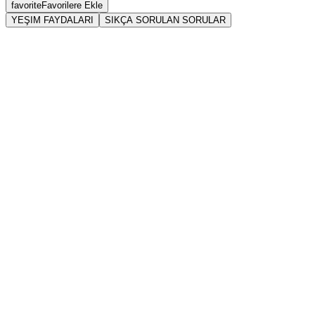
favorite
Favorilere Ekle
YEŞIM FAYDALARI
SIKÇA SORULAN SORULAR
Jadeit: