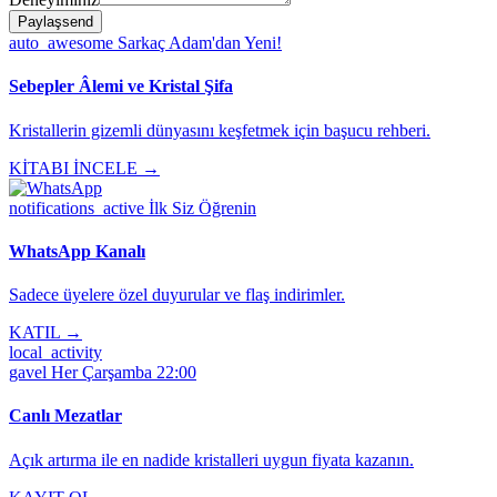
Paylaş
send
auto_awesome
Sarkaç Adam'dan Yeni!
Sebepler Âlemi ve Kristal Şifa
Kristallerin gizemli dünyasını keşfetmek için başucu rehberi.
KİTABI İNCELE →
notifications_active
İlk Siz Öğrenin
WhatsApp Kanalı
Sadece üyelere özel duyurular ve flaş indirimler.
KATIL →
local_activity
gavel
Her Çarşamba 22:00
Canlı Mezatlar
Açık artırma ile en nadide kristalleri uygun fiyata kazanın.