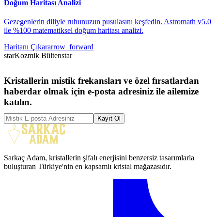
Doğum Haritası Analizi
Gezegenlerin diliyle ruhunuzun pusulasını keşfedin. Astromath v5.0
ile %100 matematiksel doğum haritası analizi.
Haritanı Çıkar
arrow_forward
star
Kozmik Bülten
star
Kristallerin mistik frekansları ve özel fırsatlardan
haberdar olmak için e-posta adresiniz ile ailemize
katılın.
Kayıt Ol
Sarkaç Adam, kristallerin şifalı enerjisini benzersiz tasarımlarla
buluşturan Türkiye'nin en kapsamlı kristal mağazasıdır.