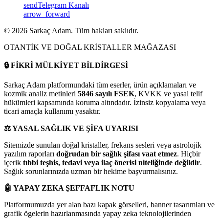
send
Telegram Kanalı
arrow_forward
©
2026
Sarkaç Adam. Tüm hakları saklıdır.
OTANTİK VE DOĞAL KRİSTALLER MAĞAZASI
🔒
FİKRİ MÜLKİYET BİLDİRGESİ
Sarkaç Adam platformundaki tüm eserler, ürün açıklamaları ve
kozmik analiz metinleri
5846 sayılı FSEK
, KVKK ve yasal telif
hükümleri kapsamında koruma altındadır. İzinsiz kopyalama veya
ticari amaçla kullanımı yasaktır.
⚖️
YASAL SAĞLIK VE ŞİFA UYARISI
Sitemizde sunulan doğal kristaller, frekans sesleri veya astrolojik
yazılım raporları
doğrudan bir sağlık şifası vaat etmez
. Hiçbir
içerik
tıbbi teşhis, tedavi veya ilaç önerisi niteliğinde değildir
.
Sağlık sorunlarınızda uzman bir hekime başvurmalısınız.
🤖
YAPAY ZEKA ŞEFFAFLIK NOTU
Platformumuzda yer alan bazı kapak görselleri, banner tasarımları ve
grafik ögelerin hazırlanmasında yapay zeka teknolojilerinden