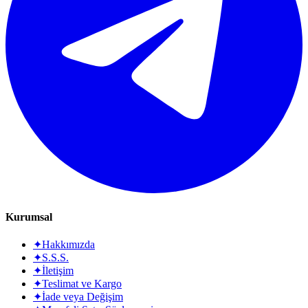
Kurumsal
✦
Hakkımızda
✦
S.S.S.
✦
İletişim
✦
Teslimat ve Kargo
✦
İade veya Değişim