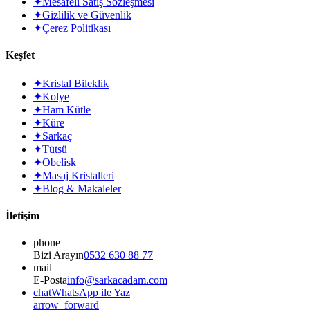
✦
Mesafeli Satış Sözleşmesi
✦
Gizlilik ve Güvenlik
✦
Çerez Politikası
Keşfet
✦
Kristal Bileklik
✦
Kolye
✦
Ham Kütle
✦
Küre
✦
Sarkaç
✦
Tütsü
✦
Obelisk
✦
Masaj Kristalleri
✦
Blog & Makaleler
İletişim
phone
Bizi Arayın
0532 630 88 77
mail
E-Posta
info@sarkacadam.com
chat
WhatsApp ile Yaz
arrow_forward