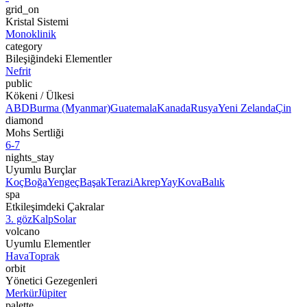
grid_on
Kristal Sistemi
Monoklinik
category
Bileşiğindeki Elementler
Nefrit
public
Kökeni / Ülkesi
ABD
Burma (Myanmar)
Guatemala
Kanada
Rusya
Yeni Zelanda
Çin
diamond
Mohs Sertliği
6-7
nights_stay
Uyumlu Burçlar
Koç
Boğa
Yengeç
Başak
Terazi
Akrep
Yay
Kova
Balık
spa
Etkileşimdeki Çakralar
3. göz
Kalp
Solar
volcano
Uyumlu Elementler
Hava
Toprak
orbit
Yönetici Gezegenleri
Merkür
Jüpiter
palette