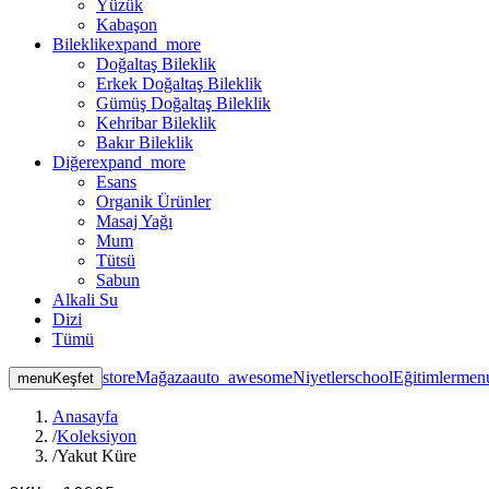
Yüzük
Kabaşon
Bileklik
expand_more
Doğaltaş Bileklik
Erkek Doğaltaş Bileklik
Gümüş Doğaltaş Bileklik
Kehribar Bileklik
Bakır Bileklik
Diğer
expand_more
Esans
Organik Ürünler
Masaj Yağı
Mum
Tütsü
Sabun
Alkali Su
Dizi
Tümü
store
Mağaza
auto_awesome
Niyetler
school
Eğitimler
men
menu
Keşfet
Anasayfa
/
Koleksiyon
/
Yakut Küre