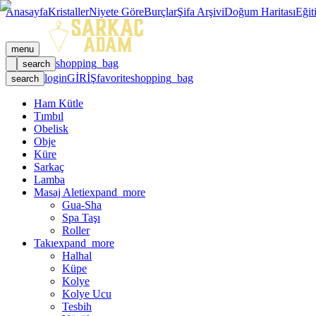
Anasayfa
Kristaller
Niyete Göre
Burçlar
Şifa Arşivi
Doğum Haritası
Eğit
menu
shopping_bag
search
login
GİRİŞ
favorite
shopping_bag
search
Ham Kütle
Tımbıl
Obelisk
Obje
Küre
Sarkaç
Lamba
Masaj Aleti
expand_more
Gua-Sha
Spa Taşı
Roller
Takı
expand_more
Halhal
Küpe
Kolye
Kolye Ucu
Tesbih