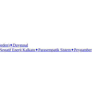
Beden)
✦
Duygusal
Negatif Enerji Kalkanı
✦
Parasempatik Sistem
✦
Peygamber