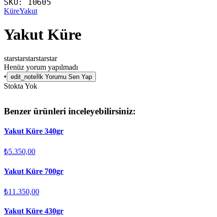
SKU:
10605
Küre
Yakut
Yakut Küre
star
star
star
star
star
Henüz yorum yapılmadı
•
edit_note
İlk Yorumu Sen Yap
Stokta Yok
Benzer ürünleri inceleyebilirsiniz:
Yakut Küre 340gr
₺5.350,00
Yakut Küre 700gr
₺11.350,00
Yakut Küre 430gr