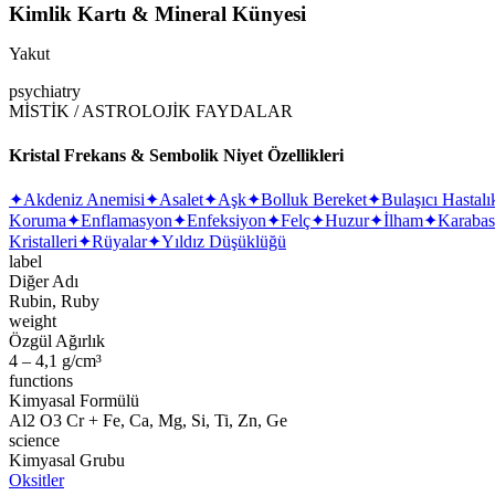
Kimlik Kartı & Mineral Künyesi
Yakut
psychiatry
MİSTİK / ASTROLOJİK FAYDALAR
Kristal Frekans & Sembolik Niyet Özellikleri
✦
Akdeniz Anemisi
✦
Asalet
✦
Aşk
✦
Bolluk Bereket
✦
Bulaşıcı Hastalı
Koruma
✦
Enflamasyon
✦
Enfeksiyon
✦
Felç
✦
Huzur
✦
İlham
✦
Karaba
Kristalleri
✦
Rüyalar
✦
Yıldız Düşüklüğü
label
Diğer Adı
Rubin, Ruby
weight
Özgül Ağırlık
4 – 4,1 g/cm³
functions
Kimyasal Formülü
Al2 O3 Cr + Fe, Ca, Mg, Si, Ti, Zn, Ge
science
Kimyasal Grubu
Oksitler