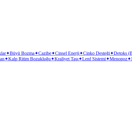
klar
✦
Büyü Bozma
✦
Cazibe
✦
Cinsel Enerji
✦
Çinko Desteği
✦
Detoks (
san
✦
Kalp Ritim Bozukluğu
✦
Kraliyet Taşı
✦
Lenf Sistemi
✦
Menopoz
✦