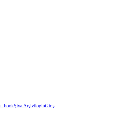
u_book
Şiva Arşivi
login
Giriş