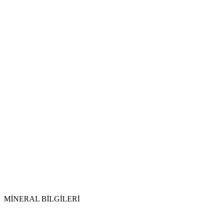
Dolaşım Sistemi:
Detoks Etkisi:
Üreme Sağlığı:
Ateşli Hastalıklar:
Su ile Temizlik:
Toprakla Arındırma:
Tütsüleme:
Güneş ve Ay Işığı:
MİNERAL BİLGİLERİ