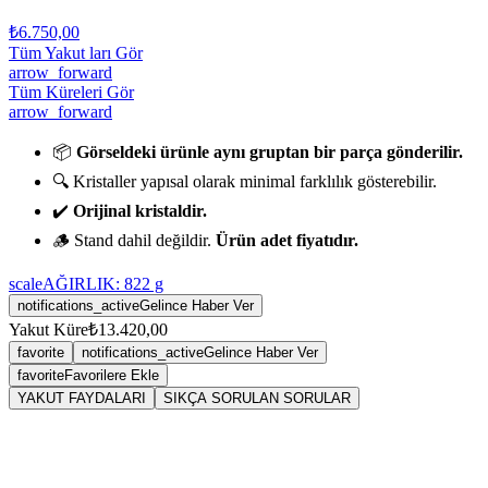
₺6.750,00
Tüm Yakut ları Gör
arrow_forward
Tüm Küreleri Gör
arrow_forward
📦
Görseldeki ürünle aynı gruptan bir parça gönderilir.
🔍 Kristaller yapısal olarak minimal farklılık gösterebilir.
✔️
Orijinal kristaldir.
🪵 Stand dahil değildir.
Ürün adet fiyatıdır.
scale
AĞIRLIK:
822
g
notifications_active
Gelince Haber Ver
Yakut Küre
₺13.420,00
favorite
notifications_active
Gelince Haber Ver
favorite
Favorilere Ekle
YAKUT FAYDALARI
SIKÇA SORULAN SORULAR