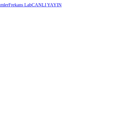
imler
Frekans Lab
CANLI YAYIN