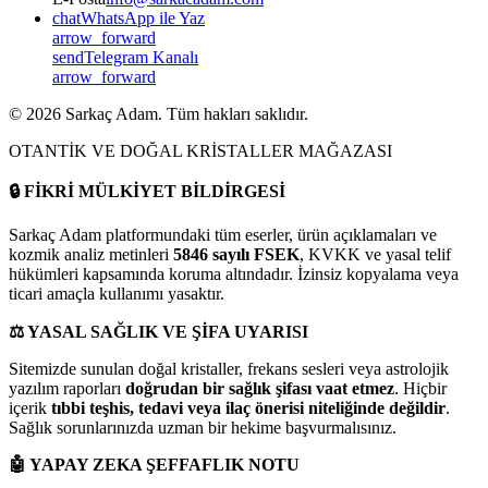
chat
WhatsApp ile Yaz
arrow_forward
send
Telegram Kanalı
arrow_forward
©
2026
Sarkaç Adam. Tüm hakları saklıdır.
OTANTİK VE DOĞAL KRİSTALLER MAĞAZASI
🔒
FİKRİ MÜLKİYET BİLDİRGESİ
Sarkaç Adam platformundaki tüm eserler, ürün açıklamaları ve
kozmik analiz metinleri
5846 sayılı FSEK
, KVKK ve yasal telif
hükümleri kapsamında koruma altındadır. İzinsiz kopyalama veya
ticari amaçla kullanımı yasaktır.
⚖️
YASAL SAĞLIK VE ŞİFA UYARISI
Sitemizde sunulan doğal kristaller, frekans sesleri veya astrolojik
yazılım raporları
doğrudan bir sağlık şifası vaat etmez
. Hiçbir
içerik
tıbbi teşhis, tedavi veya ilaç önerisi niteliğinde değildir
.
Sağlık sorunlarınızda uzman bir hekime başvurmalısınız.
🤖
YAPAY ZEKA ŞEFFAFLIK NOTU