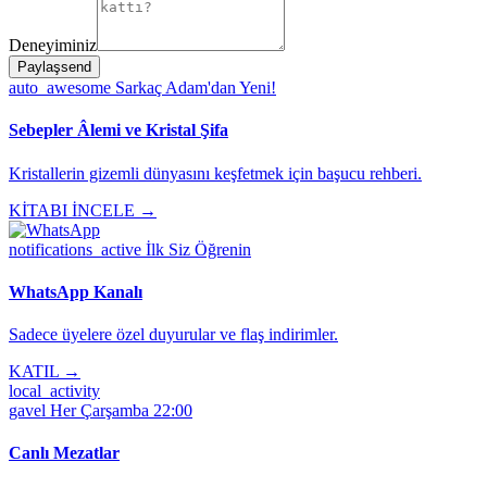
Deneyiminiz
Paylaş
send
auto_awesome
Sarkaç Adam'dan Yeni!
Sebepler Âlemi ve Kristal Şifa
Kristallerin gizemli dünyasını keşfetmek için başucu rehberi.
KİTABI İNCELE →
notifications_active
İlk Siz Öğrenin
WhatsApp Kanalı
Sadece üyelere özel duyurular ve flaş indirimler.
KATIL →
local_activity
gavel
Her Çarşamba 22:00
Canlı Mezatlar