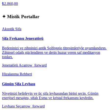
₺2.860,00
✦
Mistik Portallar
Akustik Şifa
Şifa Frekansı Jeneratörü
Bedeninizi ve zihninizi antik Solfeggio titreşimleriyle uyumlandırın.
Zihinsel odağı güçlendiren ve derin huzur veren saf meditasyon
tonları.
Jeneratörü Aç
arrow_forward
Hizalanma Rehberi
Günün Şifa Levhası
Niyetinizi belirleyin ve üç şifa levhasından birini seçin. Günün
enerjisel mesajını, şifalı Esma ve kristal frekansını keşfedin.
Levhanı Seç
arrow_forward