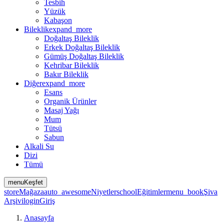
Tesbih
Yüzük
Kabaşon
Bileklik
expand_more
Doğaltaş Bileklik
Erkek Doğaltaş Bileklik
Gümüş Doğaltaş Bileklik
Kehribar Bileklik
Bakır Bileklik
Diğer
expand_more
Esans
Organik Ürünler
Masaj Yağı
Mum
Tütsü
Sabun
Alkali Su
Dizi
Tümü
menu
Keşfet
store
Mağaza
auto_awesome
Niyetler
school
Eğitimler
menu_book
Şiva
Arşivi
login
Giriş
Anasayfa