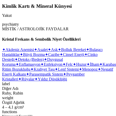
Kimlik Kartı & Mineral Künyesi
Yakut
psychiatry
MİSTİK / ASTROLOJİK FAYDALAR
Kristal Frekans & Sembolik Niyet Özellikleri
✦
Akdeniz Anemisi
✦
Asalet
✦
Aşk
✦
Bolluk Bereket
✦
Bulaşıcı
Hastalıklar
✦
Büyü Bozma
✦
Cazibe
✦
Cinsel Enerji
✦
Çinko
Desteği
✦
Detoks (Beden)
✦
Duygusal
Koruma
✦
Enflamasyon
✦
Enfeksiyon
✦
Felç
✦
Huzur
✦
İlham
✦
Karaba
Ritim Bozukluğu
✦
Kraliyet Taşı
✦
Lenf Sistemi
✦
Menopoz
✦
Negatif
Enerji Kalkanı
✦
Parasempatik Sistem
✦
Peygamber
Kristalleri
✦
Rüyalar
✦
Yıldız Düşüklüğü
label
Diğer Adı
Ruby, Rubin
weight
Özgül Ağırlık
4 – 4,1 g/cm³
functions