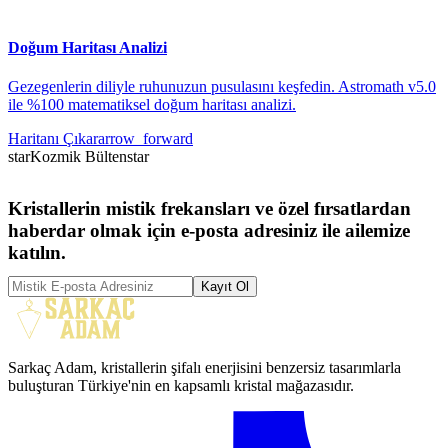
Doğum Haritası Analizi
Gezegenlerin diliyle ruhunuzun pusulasını keşfedin. Astromath v5.0
ile %100 matematiksel doğum haritası analizi.
Haritanı Çıkar
arrow_forward
star
Kozmik Bülten
star
Kristallerin mistik frekansları ve özel fırsatlardan
haberdar olmak için e-posta adresiniz ile ailemize
katılın.
Kayıt Ol
Sarkaç Adam, kristallerin şifalı enerjisini benzersiz tasarımlarla
buluşturan Türkiye'nin en kapsamlı kristal mağazasıdır.