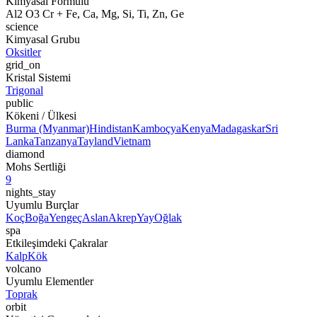
Kimyasal Formülü
Al2 O3 Cr + Fe, Ca, Mg, Si, Ti, Zn, Ge
science
Kimyasal Grubu
Oksitler
grid_on
Kristal Sistemi
Trigonal
public
Kökeni / Ülkesi
Burma (Myanmar)
Hindistan
Kamboçya
Kenya
Madagaskar
Sri
Lanka
Tanzanya
Tayland
Vietnam
diamond
Mohs Sertliği
9
nights_stay
Uyumlu Burçlar
Koç
Boğa
Yengeç
Aslan
Akrep
Yay
Oğlak
spa
Etkileşimdeki Çakralar
Kalp
Kök
volcano
Uyumlu Elementler
Toprak
orbit