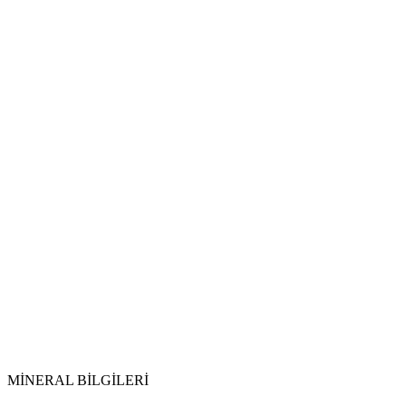
Toprakla Arındırma:
Tütsüleme:
Güneş ve Ay Işığı:
MİNERAL BİLGİLERİ