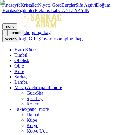
Anasayfa
Kristaller
Niyete Göre
Burçlar
Şifa Arşivi
Doğum
Haritası
Eğitimler
Frekans Lab
CANLI YAYIN
menu
shopping_bag
search
login
GİRİŞ
favorite
shopping_bag
search
Ham Kütle
Tımbıl
Obelisk
Obje
Küre
Sarkaç
Lamba
Masaj Aleti
expand_more
Gua-Sha
Spa Taşı
Roller
Takı
expand_more
Halhal
Küpe
Kolye
Kolye Ucu