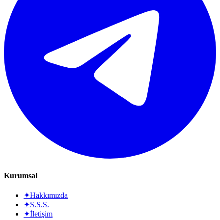
Kurumsal
✦
Hakkımızda
✦
S.S.S.
✦
İletişim