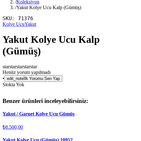
/
Koleksiyon
/
Yakut Kolye Ucu Kalp (Gümüş)
SKU:
71376
Kolye Ucu
Yakut
Yakut Kolye Ucu Kalp
(Gümüş)
star
star
star
star
star
Henüz yorum yapılmadı
•
edit_note
İlk Yorumu Sen Yap
Stokta Yok
Benzer ürünleri inceleyebilirsiniz:
Yakut / Garnet Kolye Ucu Gümüş
₺8.500,00
Yakut Kolye Ucu (Gümüş) 10952