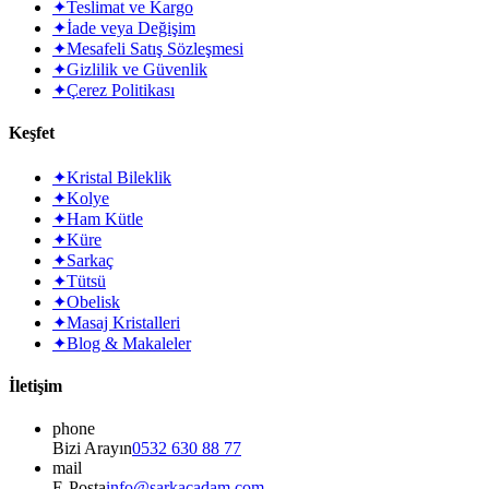
✦
Teslimat ve Kargo
✦
İade veya Değişim
✦
Mesafeli Satış Sözleşmesi
✦
Gizlilik ve Güvenlik
✦
Çerez Politikası
Keşfet
✦
Kristal Bileklik
✦
Kolye
✦
Ham Kütle
✦
Küre
✦
Sarkaç
✦
Tütsü
✦
Obelisk
✦
Masaj Kristalleri
✦
Blog & Makaleler
İletişim
phone
Bizi Arayın
0532 630 88 77
mail
E-Posta
info@sarkacadam.com