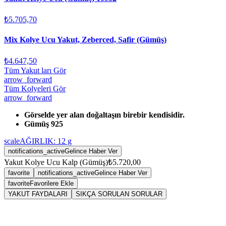
₺5.705,70
Mix Kolye Ucu Yakut, Zeberced, Safir (Gümüş)
₺4.647,50
Tüm Yakut ları Gör
arrow_forward
Tüm Kolyeleri Gör
arrow_forward
Görselde yer alan doğaltaşın birebir kendisidir.
Gümüş 925
scale
AĞIRLIK:
12
g
notifications_active
Gelince Haber Ver
Yakut Kolye Ucu Kalp (Gümüş)
₺5.720,00
favorite
notifications_active
Gelince Haber Ver
favorite
Favorilere Ekle
YAKUT FAYDALARI
SIKÇA SORULAN SORULAR