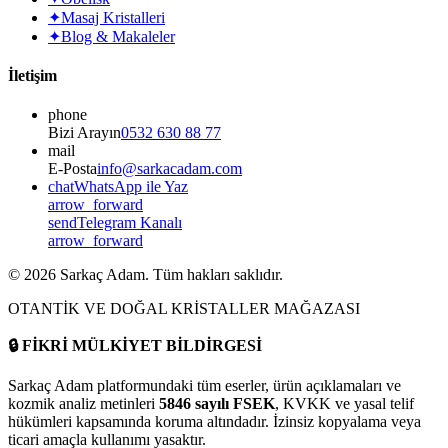
✦
Masaj Kristalleri
✦
Blog & Makaleler
İletişim
phone
Bizi Arayın
0532 630 88 77
mail
E-Posta
info@sarkacadam.com
chat
WhatsApp ile Yaz
arrow_forward
send
Telegram Kanalı
arrow_forward
©
2026
Sarkaç Adam. Tüm hakları saklıdır.
OTANTİK VE DOĞAL KRİSTALLER MAĞAZASI
🔒
FİKRİ MÜLKİYET BİLDİRGESİ
Sarkaç Adam platformundaki tüm eserler, ürün açıklamaları ve
kozmik analiz metinleri
5846 sayılı FSEK
, KVKK ve yasal telif
hükümleri kapsamında koruma altındadır. İzinsiz kopyalama veya
ticari amaçla kullanımı yasaktır.