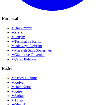
Kurumsal
✦
Hakkımızda
✦
S.S.S.
✦
İletişim
✦
Teslimat ve Kargo
✦
İade veya Değişim
✦
Mesafeli Satış Sözleşmesi
✦
Gizlilik ve Güvenlik
✦
Çerez Politikası
Keşfet
✦
Kristal Bileklik
✦
Kolye
✦
Ham Kütle
✦
Küre
✦
Sarkaç
✦
Tütsü
✦
Obelisk