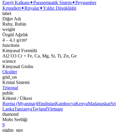
Enerji Kalkanı
✦
Parasempatik Sistem
✦
Peygamber
Kristalleri
✦
Rüyalar
✦
Yıldız Düşüklüğü
label
Diğer Adı
Ruby, Rubin
weight
Özgül Ağırlık
4 – 4,1 g/cm³
functions
Kimyasal Formülü
Al2 O3 Cr + Fe, Ca, Mg, Si, Ti, Zn, Ge
science
Kimyasal Grubu
Oksitler
grid_on
Kristal Sistemi
Trigonal
public
Kökeni / Ülkesi
Burma (Myanmar)
Hindistan
Kamboçya
Kenya
Madagaskar
Sri
Lanka
Tanzanya
Tayland
Vietnam
diamond
Mohs Sertliği
9
nights_stay