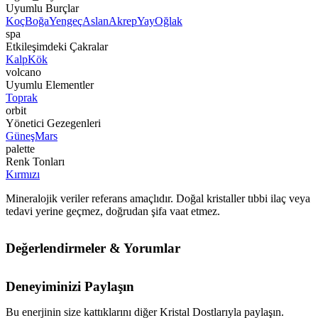
Uyumlu Burçlar
Koç
Boğa
Yengeç
Aslan
Akrep
Yay
Oğlak
spa
Etkileşimdeki Çakralar
Kalp
Kök
volcano
Uyumlu Elementler
Toprak
orbit
Yönetici Gezegenleri
Güneş
Mars
palette
Renk Tonları
Kırmızı
Mineralojik veriler referans amaçlıdır. Doğal kristaller tıbbi ilaç veya
tedavi yerine geçmez, doğrudan şifa vaat etmez.
Değerlendirmeler & Yorumlar
Deneyiminizi Paylaşın
Bu enerjinin size kattıklarını diğer Kristal Dostlarıyla paylaşın.