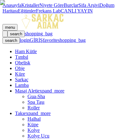
Anasayfa
Kristaller
Niyete Göre
Burçlar
Şifa Arşivi
Doğum
Haritası
Eğitimler
Frekans Lab
CANLI YAYIN
menu
shopping_bag
search
login
GİRİŞ
favorite
shopping_bag
search
Ham Kütle
Tımbıl
Obelisk
Obje
Küre
Sarkaç
Lamba
Masaj Aleti
expand_more
Gua-Sha
Spa Taşı
Roller
Takı
expand_more
Halhal
Küpe
Kolye
Kolye Ucu