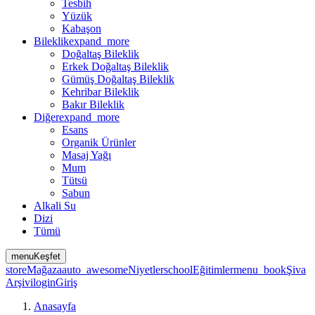
Tesbih
Yüzük
Kabaşon
Bileklik
expand_more
Doğaltaş Bileklik
Erkek Doğaltaş Bileklik
Gümüş Doğaltaş Bileklik
Kehribar Bileklik
Bakır Bileklik
Diğer
expand_more
Esans
Organik Ürünler
Masaj Yağı
Mum
Tütsü
Sabun
Alkali Su
Dizi
Tümü
menu
Keşfet
store
Mağaza
auto_awesome
Niyetler
school
Eğitimler
menu_book
Şiva
Arşivi
login
Giriş
Anasayfa