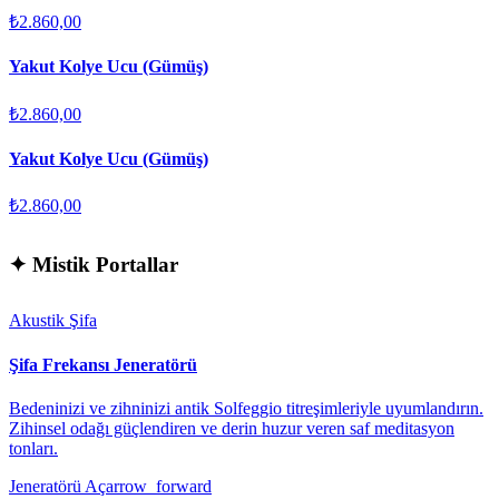
₺2.860,00
Yakut Kolye Ucu (Gümüş)
₺2.860,00
Yakut Kolye Ucu (Gümüş)
₺2.860,00
✦
Mistik Portallar
Akustik Şifa
Şifa Frekansı Jeneratörü
Bedeninizi ve zihninizi antik Solfeggio titreşimleriyle uyumlandırın.
Zihinsel odağı güçlendiren ve derin huzur veren saf meditasyon
tonları.
Jeneratörü Aç
arrow_forward