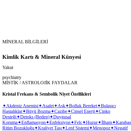
MİNERAL BİLGİLERİ
Kimlik Kartı & Mineral Künyesi
Yakut
psychiatry
MİSTİK / ASTROLOJİK FAYDALAR
Kristal Frekans & Sembolik Niyet Özellikleri
✦
Akdeniz Anemisi
✦
Asalet
✦
Aşk
✦
Bolluk Bereket
✦
Bulaşıcı
Hastalıklar
✦
Büyü Bozma
✦
Cazibe
✦
Cinsel Enerji
✦
Çinko
Desteği
✦
Detoks (Beden)
✦
Duygusal
Koruma
✦
Enflamasyon
✦
Enfeksiyon
✦
Felç
✦
Huzur
✦
İlham
✦
Karaba
Ritim Bozukluğu
✦
Kraliyet Taşı
✦
Lenf Sistemi
✦
Menopoz
✦
Negatif