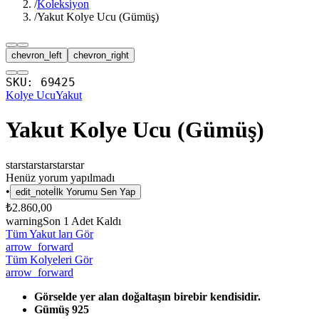
/
Koleksiyon
/
Yakut Kolye Ucu (Gümüş)
chevron_left
chevron_right
SKU:
69425
Kolye Ucu
Yakut
Yakut Kolye Ucu (Gümüş)
star
star
star
star
star
Henüz yorum yapılmadı
•
edit_note
İlk Yorumu Sen Yap
₺2.860,00
warning
Son
1
Adet Kaldı
Tüm Yakut ları Gör
arrow_forward
Tüm Kolyeleri Gör
arrow_forward
Görselde yer alan doğaltaşın birebir kendisidir.
Gümüş 925