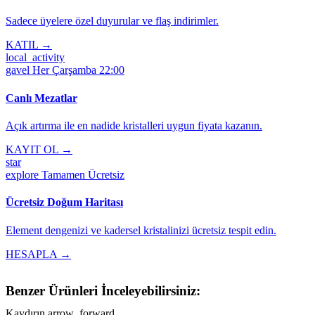
Sadece üyelere özel duyurular ve flaş indirimler.
KATIL →
local_activity
gavel
Her Çarşamba 22:00
Canlı Mezatlar
Açık artırma ile en nadide kristalleri uygun fiyata kazanın.
KAYIT OL →
star
explore
Tamamen Ücretsiz
Ücretsiz Doğum Haritası
Element dengenizi ve kadersel kristalinizi ücretsiz tespit edin.
HESAPLA →
Benzer Ürünleri İnceleyebilirsiniz:
Kaydırın
arrow_forward