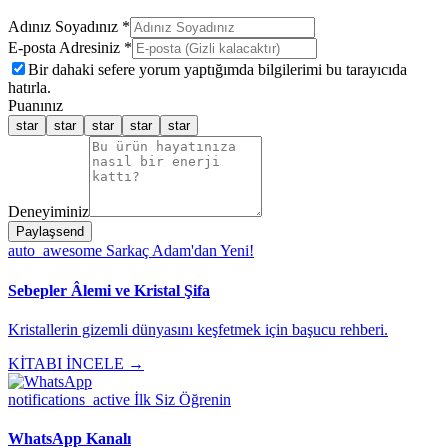
Adınız Soyadınız *
E-posta Adresiniz *
Bir dahaki sefere yorum yaptığımda bilgilerimi bu tarayıcıda
hatırla.
Puanınız
star
star
star
star
star
Deneyiminiz
Paylaş
send
auto_awesome
Sarkaç Adam'dan Yeni!
Sebepler Âlemi ve Kristal Şifa
Kristallerin gizemli dünyasını keşfetmek için başucu rehberi.
KİTABI İNCELE →
notifications_active
İlk Siz Öğrenin
WhatsApp Kanalı