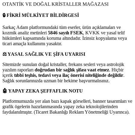
OTANTİK VE DOĞAL KRİSTALLER MAĞAZASI
🔒
FİKRİ MÜLKİYET BİLDİRGESİ
Sarkaç Adam platformundaki tüm eserler, ürün açıklamaları ve
kozmik analiz metinleri
5846 sayılı FSEK
, KVKK ve yasal telif
hükümleri kapsamında koruma altındadır. İzinsiz kopyalama veya
ticari amaçla kullanımı yasaktır.
⚖️
YASAL SAĞLIK VE ŞİFA UYARISI
Sitemizde sunulan doğal kristaller, frekans sesleri veya astrolojik
yazılım raporları
doğrudan bir sağlık şifası vaat etmez
. Hiçbir
içerik
tıbbi teşhis, tedavi veya ilaç önerisi niteliğinde değildir
.
Sağlık sorunlarınızda uzman bir hekime başvurmalısınız.
🤖
YAPAY ZEKA ŞEFFAFLIK NOTU
Platformumuzda yer alan bazı kapak görselleri, banner tasarımları ve
grafik ögelerin hazırlanmasında yapay zeka teknolojilerinden
faydalanılmıştır. (Ticaret Bakanlığı Reklam Yönetmeliği Uyarınca).