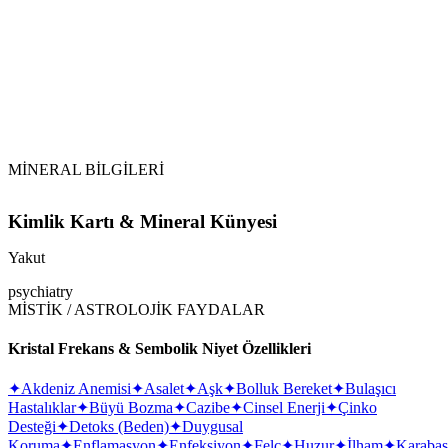
MİNERAL BİLGİLERİ
Kimlik Kartı & Mineral Künyesi
Yakut
psychiatry
MİSTİK / ASTROLOJİK FAYDALAR
Kristal Frekans & Sembolik Niyet Özellikleri
✦
Akdeniz Anemisi
✦
Asalet
✦
Aşk
✦
Bolluk Bereket
✦
Bulaşıcı
Hastalıklar
✦
Büyü Bozma
✦
Cazibe
✦
Cinsel Enerji
✦
Çinko
Desteği
✦
Detoks (Beden)
✦
Duygusal
Koruma
✦
Enflamasyon
✦
Enfeksiyon
✦
Felç
✦
Huzur
✦
İlham
✦
Karaba