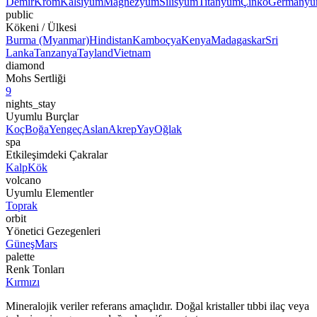
Demir
Krom
Kalsiyum
Magnezyum
Silisyum
Titanyum
Çinko
Germany
public
Kökeni / Ülkesi
Burma (Myanmar)
Hindistan
Kamboçya
Kenya
Madagaskar
Sri
Lanka
Tanzanya
Tayland
Vietnam
diamond
Mohs Sertliği
9
nights_stay
Uyumlu Burçlar
Koç
Boğa
Yengeç
Aslan
Akrep
Yay
Oğlak
spa
Etkileşimdeki Çakralar
Kalp
Kök
volcano
Uyumlu Elementler
Toprak
orbit
Yönetici Gezegenleri
Güneş
Mars
palette
Renk Tonları
Kırmızı
Mineralojik veriler referans amaçlıdır. Doğal kristaller tıbbi ilaç veya