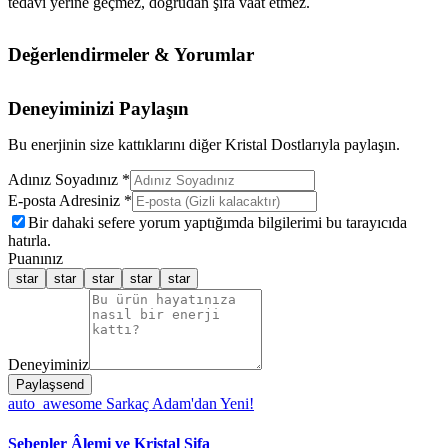
tedavi yerine geçmez, doğrudan şifa vaat etmez.
Değerlendirmeler & Yorumlar
Deneyiminizi Paylaşın
Bu enerjinin size kattıklarını diğer Kristal Dostlarıyla paylaşın.
Adınız Soyadınız *
E-posta Adresiniz *
Bir dahaki sefere yorum yaptığımda bilgilerimi bu tarayıcıda
hatırla.
Puanınız
star
star
star
star
star
Deneyiminiz
Paylaş
send
auto_awesome
Sarkaç Adam'dan Yeni!
Sebepler Âlemi ve Kristal Şifa