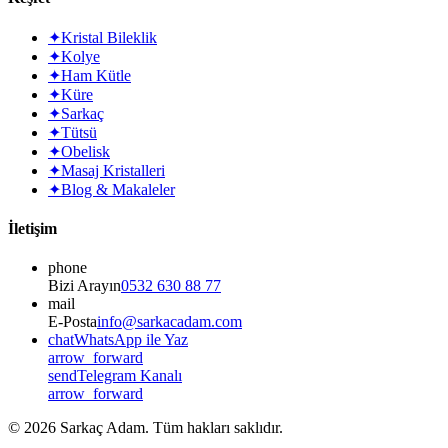
✦
Kristal Bileklik
✦
Kolye
✦
Ham Kütle
✦
Küre
✦
Sarkaç
✦
Tütsü
✦
Obelisk
✦
Masaj Kristalleri
✦
Blog & Makaleler
İletişim
phone
Bizi Arayın
0532 630 88 77
mail
E-Posta
info@sarkacadam.com
chat
WhatsApp ile Yaz
arrow_forward
send
Telegram Kanalı
arrow_forward
©
2026
Sarkaç Adam. Tüm hakları saklıdır.