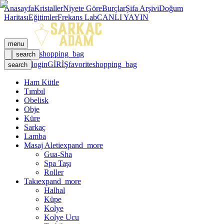
Anasayfa
Kristaller
Niyete Göre
Burçlar
Şifa Arşivi
Doğum
Haritası
Eğitimler
Frekans Lab
CANLI YAYIN
menu
shopping_bag
search
login
GİRİŞ
favorite
shopping_bag
search
Ham Kütle
Tımbıl
Obelisk
Obje
Küre
Sarkaç
Lamba
Masaj Aleti
expand_more
Gua-Sha
Spa Taşı
Roller
Takı
expand_more
Halhal
Küpe
Kolye
Kolye Ucu