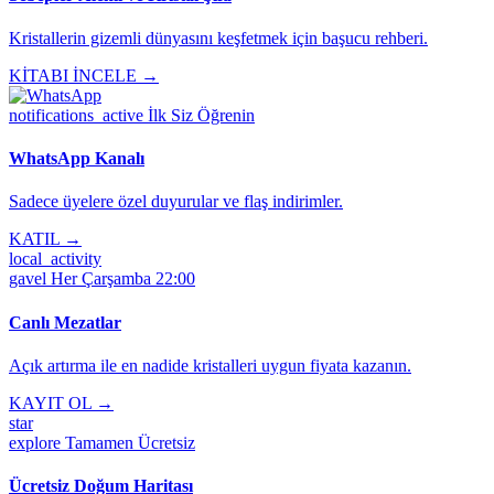
Kristallerin gizemli dünyasını keşfetmek için başucu rehberi.
KİTABI İNCELE →
notifications_active
İlk Siz Öğrenin
WhatsApp Kanalı
Sadece üyelere özel duyurular ve flaş indirimler.
KATIL →
local_activity
gavel
Her Çarşamba 22:00
Canlı Mezatlar
Açık artırma ile en nadide kristalleri uygun fiyata kazanın.
KAYIT OL →
star
explore
Tamamen Ücretsiz
Ücretsiz Doğum Haritası