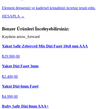
Element dengenizi ve kadersel kristalinizi ücretsiz tespit edin.
HESAPLA →
Benzer Ürünleri İnceleyebilirsiniz:
Kaydırın
arrow_forward
Yakut Safir Zeberced Mix Dizi Faset 10x8 mm AAA
₺29.900,00
Yakut Dizi Faset 3mm
₺2.400,00
Yakut Dizi 6mm Faset
₺4.990,00
Ruby Safir Dizi 8mm AAA+