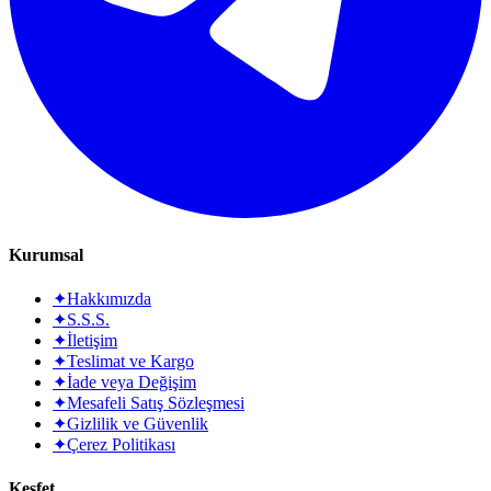
Kurumsal
✦
Hakkımızda
✦
S.S.S.
✦
İletişim
✦
Teslimat ve Kargo
✦
İade veya Değişim
✦
Mesafeli Satış Sözleşmesi
✦
Gizlilik ve Güvenlik
✦
Çerez Politikası
Keşfet