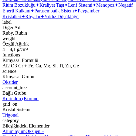
Ritim Bozukluğu
✦
Kraliyet Taşı
✦
Lenf Sistemi
✦
Menopoz
✦
Negatif
Enerji Kalkanı
✦
Parasempatik Sistem
✦
Peygamber
Kristalleri
✦
Rüyalar
✦
Yıldız Düşüklüğü
label
Diğer Adı
Ruby, Rubin
weight
Özgül Ağırlık
4 – 4,1 g/cm³
functions
Kimyasal Formülü
Al2 O3 Cr + Fe, Ca, Mg, Si, Ti, Zn, Ge
science
Kimyasal Grubu
Oksitler
account_tree
Bağlı Grubu
Korindon (Korund
grid_on
Kristal Sistemi
Trigonal
category
Bileşiğindeki Elementler
Alüminyum
Oksijen +