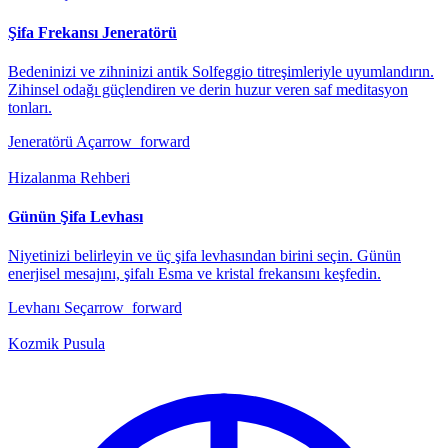
Şifa Frekansı Jeneratörü
Bedeninizi ve zihninizi antik Solfeggio titreşimleriyle uyumlandırın.
Zihinsel odağı güçlendiren ve derin huzur veren saf meditasyon
tonları.
Jeneratörü Aç
arrow_forward
Hizalanma Rehberi
Günün Şifa Levhası
Niyetinizi belirleyin ve üç şifa levhasından birini seçin. Günün
enerjisel mesajını, şifalı Esma ve kristal frekansını keşfedin.
Levhanı Seç
arrow_forward
Kozmik Pusula