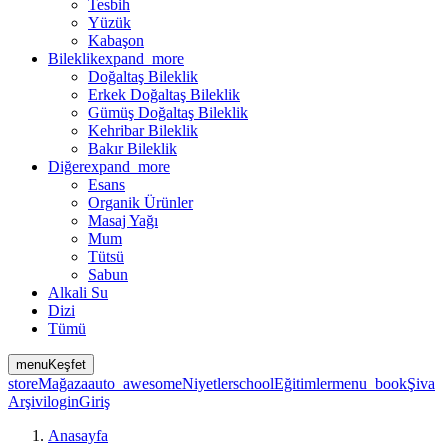
Tesbih
Yüzük
Kabaşon
Bileklik
expand_more
Doğaltaş Bileklik
Erkek Doğaltaş Bileklik
Gümüş Doğaltaş Bileklik
Kehribar Bileklik
Bakır Bileklik
Diğer
expand_more
Esans
Organik Ürünler
Masaj Yağı
Mum
Tütsü
Sabun
Alkali Su
Dizi
Tümü
menu
Keşfet
store
Mağaza
auto_awesome
Niyetler
school
Eğitimler
menu_book
Şiva
Arşivi
login
Giriş
Anasayfa