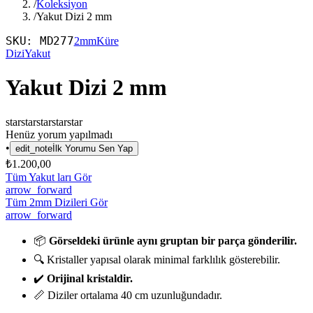
/
Koleksiyon
/
Yakut Dizi 2 mm
SKU:
MD277
2mm
Küre
Dizi
Yakut
Yakut Dizi 2 mm
star
star
star
star
star
Henüz yorum yapılmadı
•
edit_note
İlk Yorumu Sen Yap
₺1.200,00
Tüm Yakut ları Gör
arrow_forward
Tüm 2mm Dizileri Gör
arrow_forward
📦
Görseldeki ürünle aynı gruptan bir parça gönderilir.
🔍 Kristaller yapısal olarak minimal farklılık gösterebilir.
✔️
Orijinal kristaldir.
📏 Diziler ortalama 40 cm uzunluğundadır.