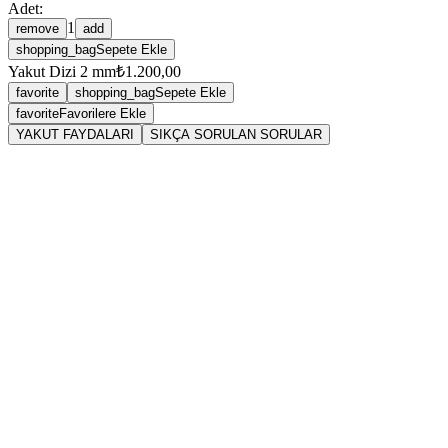
Adet:
1
remove
add
shopping_bag
Sepete Ekle
Yakut Dizi 2 mm
₺1.200,00
favorite
shopping_bag
Sepete Ekle
favorite
Favorilere Ekle
YAKUT FAYDALARI
SIKÇA SORULAN SORULAR