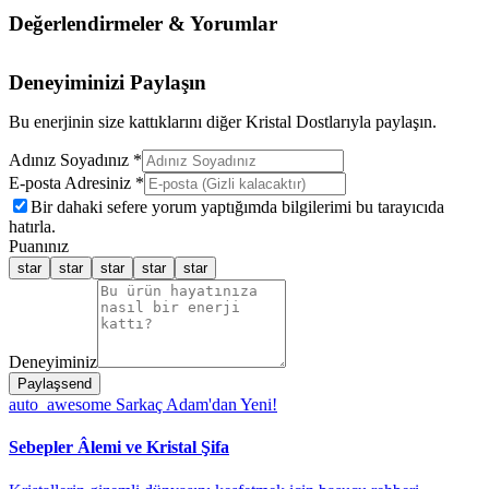
Değerlendirmeler & Yorumlar
Deneyiminizi Paylaşın
Bu enerjinin size kattıklarını diğer Kristal Dostlarıyla paylaşın.
Adınız Soyadınız *
E-posta Adresiniz *
Bir dahaki sefere yorum yaptığımda bilgilerimi bu tarayıcıda
hatırla.
Puanınız
star
star
star
star
star
Deneyiminiz
Paylaş
send
auto_awesome
Sarkaç Adam'dan Yeni!
Sebepler Âlemi ve Kristal Şifa