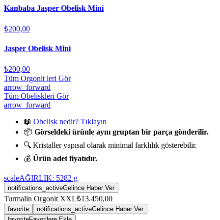
Kanbaba Jasper Obelisk Mini
₺200,00
Jasper Obelisk Mini
₺200,00
Tüm Orgonit leri Gör
arrow_forward
Tüm Obeliskleri Gör
arrow_forward
📖
Obelisk nedir? Tıklayın
📦
Görseldeki ürünle aynı gruptan bir parça gönderilir.
🔍 Kristaller yapısal olarak minimal farklılık gösterebilir.
💰
Ürün adet fiyatıdır.
scale
AĞIRLIK:
5282
g
notifications_active
Gelince Haber Ver
Turmalin Orgonit XXL
₺13.450,00
favorite
notifications_active
Gelince Haber Ver
favorite
Favorilere Ekle