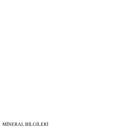
Dolayısı ile bazı taşlar;
Peki Kristallerin bunda görevi nedir ?
MİNERAL BİLGİLERİ