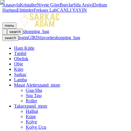
Anasayfa
Kristaller
Niyete Göre
Burçlar
Şifa Arşivi
Doğum
Haritası
Eğitimler
Frekans Lab
CANLI YAYIN
menu
shopping_bag
search
login
GİRİŞ
favorite
shopping_bag
search
Ham Kütle
Tımbıl
Obelisk
Obje
Küre
Sarkaç
Lamba
Masaj Aleti
expand_more
Gua-Sha
Spa Taşı
Roller
Takı
expand_more
Halhal
Küpe
Kolye
Kolye Ucu