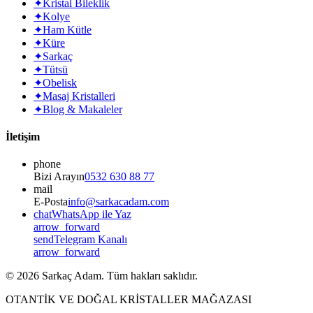
✦
Kristal Bileklik
✦
Kolye
✦
Ham Kütle
✦
Küre
✦
Sarkaç
✦
Tütsü
✦
Obelisk
✦
Masaj Kristalleri
✦
Blog & Makaleler
İletişim
phone
Bizi Arayın
0532 630 88 77
mail
E-Posta
info@sarkacadam.com
chat
WhatsApp ile Yaz
arrow_forward
send
Telegram Kanalı
arrow_forward
©
2026
Sarkaç Adam. Tüm hakları saklıdır.
OTANTİK VE DOĞAL KRİSTALLER MAĞAZASI