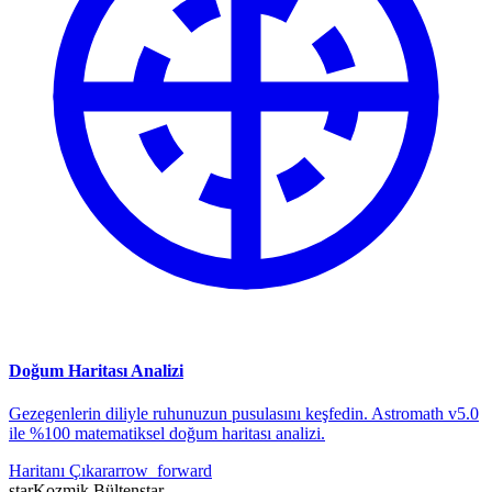
Doğum Haritası Analizi
Gezegenlerin diliyle ruhunuzun pusulasını keşfedin. Astromath v5.0
ile %100 matematiksel doğum haritası analizi.
Haritanı Çıkar
arrow_forward
star
Kozmik Bülten
star