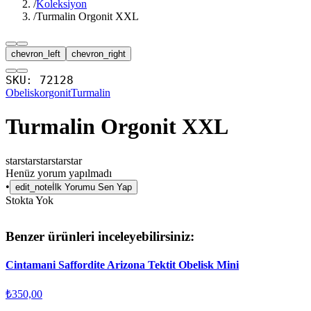
/
Koleksiyon
/
Turmalin Orgonit XXL
chevron_left
chevron_right
SKU:
72128
Obelisk
orgonit
Turmalin
Turmalin Orgonit XXL
star
star
star
star
star
Henüz yorum yapılmadı
•
edit_note
İlk Yorumu Sen Yap
Stokta Yok
Benzer ürünleri inceleyebilirsiniz:
Cintamani Saffordite Arizona Tektit Obelisk Mini
₺350,00