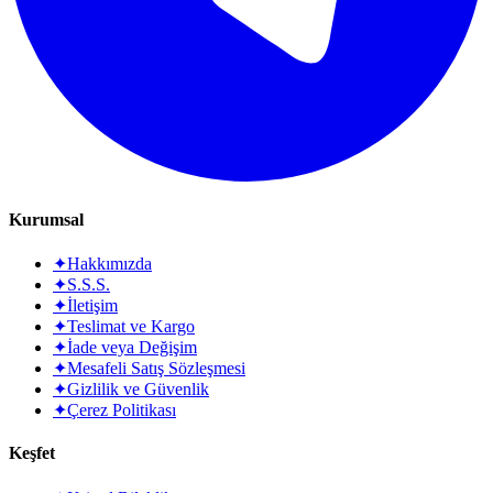
Kurumsal
✦
Hakkımızda
✦
S.S.S.
✦
İletişim
✦
Teslimat ve Kargo
✦
İade veya Değişim
✦
Mesafeli Satış Sözleşmesi
✦
Gizlilik ve Güvenlik
✦
Çerez Politikası
Keşfet