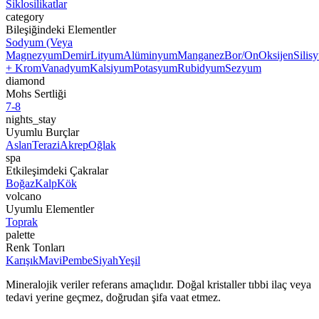
Siklosilikatlar
category
Bileşiğindeki Elementler
Sodyum (Veya
Magnezyum
Demir
Lityum
Alüminyum
Manganez
Bor/On
Oksijen
Silis
+ Krom
Vanadyum
Kalsiyum
Potasyum
Rubidyum
Sezyum
diamond
Mohs Sertliği
7-8
nights_stay
Uyumlu Burçlar
Aslan
Terazi
Akrep
Oğlak
spa
Etkileşimdeki Çakralar
Boğaz
Kalp
Kök
volcano
Uyumlu Elementler
Toprak
palette
Renk Tonları
Karışık
Mavi
Pembe
Siyah
Yeşil
Mineralojik veriler referans amaçlıdır. Doğal kristaller tıbbi ilaç veya
tedavi yerine geçmez, doğrudan şifa vaat etmez.