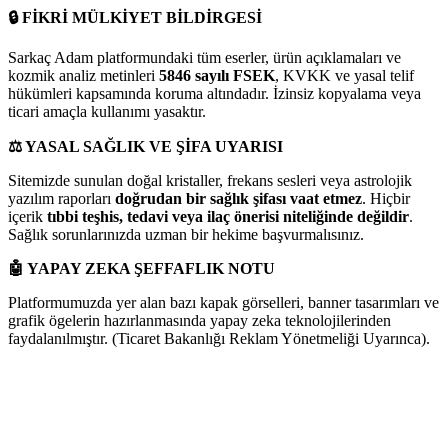
🔒
FİKRİ MÜLKİYET BİLDİRGESİ
Sarkaç Adam platformundaki tüm eserler, ürün açıklamaları ve
kozmik analiz metinleri
5846 sayılı FSEK
, KVKK ve yasal telif
hükümleri kapsamında koruma altındadır. İzinsiz kopyalama veya
ticari amaçla kullanımı yasaktır.
⚖️
YASAL SAĞLIK VE ŞİFA UYARISI
Sitemizde sunulan doğal kristaller, frekans sesleri veya astrolojik
yazılım raporları
doğrudan bir sağlık şifası vaat etmez
. Hiçbir
içerik
tıbbi teşhis, tedavi veya ilaç önerisi niteliğinde değildir
.
Sağlık sorunlarınızda uzman bir hekime başvurmalısınız.
🤖
YAPAY ZEKA ŞEFFAFLIK NOTU
Platformumuzda yer alan bazı kapak görselleri, banner tasarımları ve
grafik ögelerin hazırlanmasında yapay zeka teknolojilerinden
faydalanılmıştır. (Ticaret Bakanlığı Reklam Yönetmeliği Uyarınca).