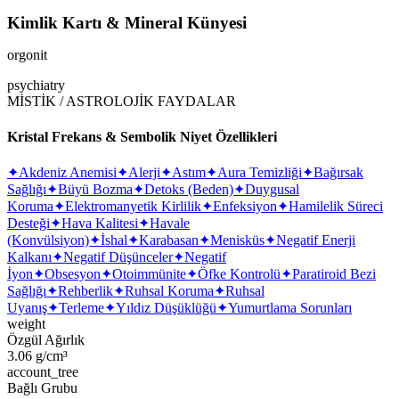
Kimlik Kartı & Mineral Künyesi
orgonit
psychiatry
MİSTİK / ASTROLOJİK FAYDALAR
Kristal Frekans & Sembolik Niyet Özellikleri
✦
Akdeniz Anemisi
✦
Alerji
✦
Astım
✦
Aura Temizliği
✦
Bağırsak
Sağlığı
✦
Büyü Bozma
✦
Detoks (Beden)
✦
Duygusal
Koruma
✦
Elektromanyetik Kirlilik
✦
Enfeksiyon
✦
Hamilelik Süreci
Desteği
✦
Hava Kalitesi
✦
Havale
(Konvülsiyon)
✦
İshal
✦
Karabasan
✦
Menisküs
✦
Negatif Enerji
Kalkanı
✦
Negatif Düşünceler
✦
Negatif
İyon
✦
Obsesyon
✦
Otoimmünite
✦
Öfke Kontrolü
✦
Paratiroid Bezi
Sağlığı
✦
Rehberlik
✦
Ruhsal Koruma
✦
Ruhsal
Uyanış
✦
Terleme
✦
Yıldız Düşüklüğü
✦
Yumurtlama Sorunları
weight
Özgül Ağırlık
3.06 g/cm³
account_tree
Bağlı Grubu