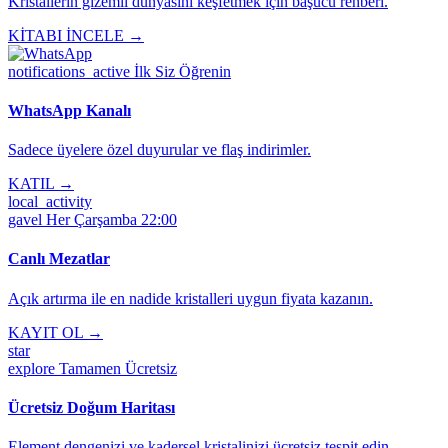
Kristallerin gizemli dünyasını keşfetmek için başucu rehberi.
KİTABI İNCELE →
notifications_active
İlk Siz Öğrenin
WhatsApp Kanalı
Sadece üyelere özel duyurular ve flaş indirimler.
KATIL →
local_activity
gavel
Her Çarşamba 22:00
Canlı Mezatlar
Açık artırma ile en nadide kristalleri uygun fiyata kazanın.
KAYIT OL →
star
explore
Tamamen Ücretsiz
Ücretsiz Doğum Haritası
Element dengenizi ve kadersel kristalinizi ücretsiz tespit edin.