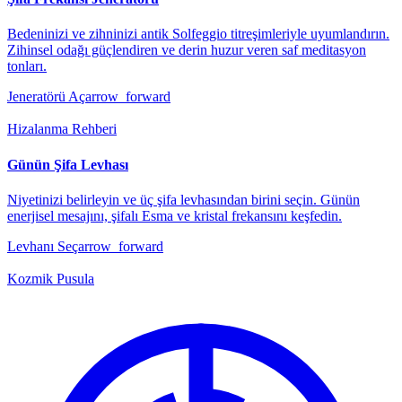
Bedeninizi ve zihninizi antik Solfeggio titreşimleriyle uyumlandırın.
Zihinsel odağı güçlendiren ve derin huzur veren saf meditasyon
tonları.
Jeneratörü Aç
arrow_forward
Hizalanma Rehberi
Günün Şifa Levhası
Niyetinizi belirleyin ve üç şifa levhasından birini seçin. Günün
enerjisel mesajını, şifalı Esma ve kristal frekansını keşfedin.
Levhanı Seç
arrow_forward
Kozmik Pusula