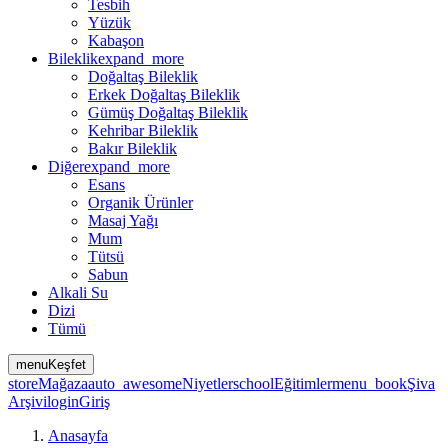
Tesbih
Yüzük
Kabaşon
Bileklik
expand_more
Doğaltaş Bileklik
Erkek Doğaltaş Bileklik
Gümüş Doğaltaş Bileklik
Kehribar Bileklik
Bakır Bileklik
Diğer
expand_more
Esans
Organik Ürünler
Masaj Yağı
Mum
Tütsü
Sabun
Alkali Su
Dizi
Tümü
menu
Keşfet
store
Mağaza
auto_awesome
Niyetler
school
Eğitimler
menu_book
Şiva
Arşivi
login
Giriş
Anasayfa