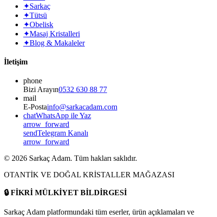
✦
Sarkaç
✦
Tütsü
✦
Obelisk
✦
Masaj Kristalleri
✦
Blog & Makaleler
İletişim
phone
Bizi Arayın
0532 630 88 77
mail
E-Posta
info@sarkacadam.com
chat
WhatsApp ile Yaz
arrow_forward
send
Telegram Kanalı
arrow_forward
©
2026
Sarkaç Adam. Tüm hakları saklıdır.
OTANTİK VE DOĞAL KRİSTALLER MAĞAZASI
🔒
FİKRİ MÜLKİYET BİLDİRGESİ
Sarkaç Adam platformundaki tüm eserler, ürün açıklamaları ve