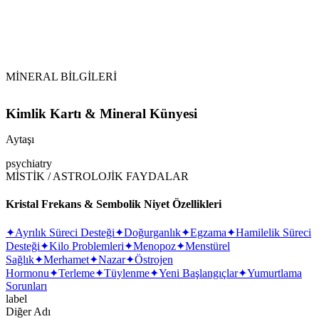
MİNERAL BİLGİLERİ
Kimlik Kartı & Mineral Künyesi
Aytaşı
psychiatry
MİSTİK / ASTROLOJİK FAYDALAR
Kristal Frekans & Sembolik Niyet Özellikleri
✦
Ayrılık Süreci Desteği
✦
Doğurganlık
✦
Egzama
✦
Hamilelik Süreci
Desteği
✦
Kilo Problemleri
✦
Menopoz
✦
Menstürel
Sağlık
✦
Merhamet
✦
Nazar
✦
Östrojen
Hormonu
✦
Terleme
✦
Tüylenme
✦
Yeni Başlangıçlar
✦
Yumurtlama
Sorunları
label
Diğer Adı