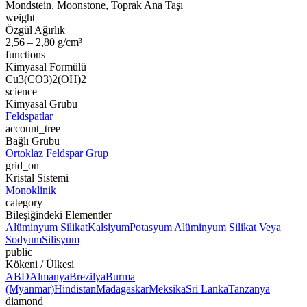
Mondstein, Moonstone, Toprak Ana Taşı
weight
Özgül Ağırlık
2,56 – 2,80 g/cm³
functions
Kimyasal Formülü
Cu3(CO3)2(OH)2
science
Kimyasal Grubu
Feldspatlar
account_tree
Bağlı Grubu
Ortoklaz Feldspar Grup
grid_on
Kristal Sistemi
Monoklinik
category
Bileşiğindeki Elementler
Alüminyum Silikat
Kalsiyum
Potasyum Alüminyum Silikat Veya
Sodyum
Silisyum
public
Kökeni / Ülkesi
ABD
Almanya
Brezilya
Burma
(Myanmar)
Hindistan
Madagaskar
Meksika
Sri Lanka
Tanzanya
diamond