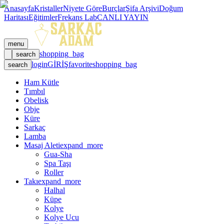
Anasayfa
Kristaller
Niyete Göre
Burçlar
Şifa Arşivi
Doğum
Haritası
Eğitimler
Frekans Lab
CANLI YAYIN
menu
shopping_bag
search
login
GİRİŞ
favorite
shopping_bag
search
Ham Kütle
Tımbıl
Obelisk
Obje
Küre
Sarkaç
Lamba
Masaj Aleti
expand_more
Gua-Sha
Spa Taşı
Roller
Takı
expand_more
Halhal
Küpe
Kolye
Kolye Ucu