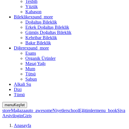
Tesbih
Yüzük
Kabaşon
Bileklik
expand_more
Doğaltaş Bileklik
Erkek Doğaltaş Bileklik
Gümüş Doğaltaş Bileklik
Kehribar Bileklik
Bakır Bileklik
Diğer
expand_more
Esans
Organik Ürünler
Masaj Yağı
Mum
Tütsü
Sabun
Alkali Su
Dizi
Tümü
menu
Keşfet
store
Mağaza
auto_awesome
Niyetler
school
Eğitimler
menu_book
Şiva
Arşivi
login
Giriş
Anasayfa