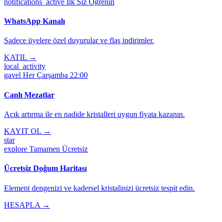
notifications_active
İlk Siz Öğrenin
WhatsApp Kanalı
Sadece üyelere özel duyurular ve flaş indirimler.
KATIL →
local_activity
gavel
Her Çarşamba 22:00
Canlı Mezatlar
Açık artırma ile en nadide kristalleri uygun fiyata kazanın.
KAYIT OL →
star
explore
Tamamen Ücretsiz
Ücretsiz Doğum Haritası
Element dengenizi ve kadersel kristalinizi ücretsiz tespit edin.
HESAPLA →