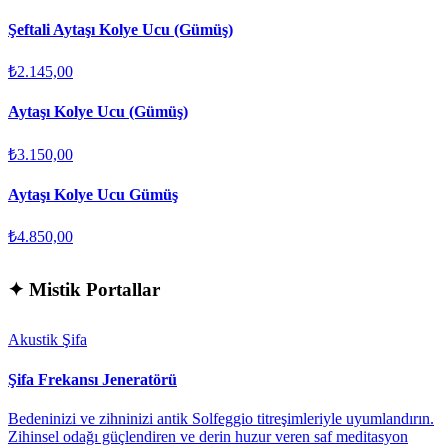
Şeftali Aytaşı Kolye Ucu (Gümüş)
₺2.145,00
Aytaşı Kolye Ucu (Gümüş)
₺3.150,00
Aytaşı Kolye Ucu Gümüş
₺4.850,00
✦
Mistik Portallar
Akustik Şifa
Şifa Frekansı Jeneratörü
Bedeninizi ve zihninizi antik Solfeggio titreşimleriyle uyumlandırın.
Zihinsel odağı güçlendiren ve derin huzur veren saf meditasyon