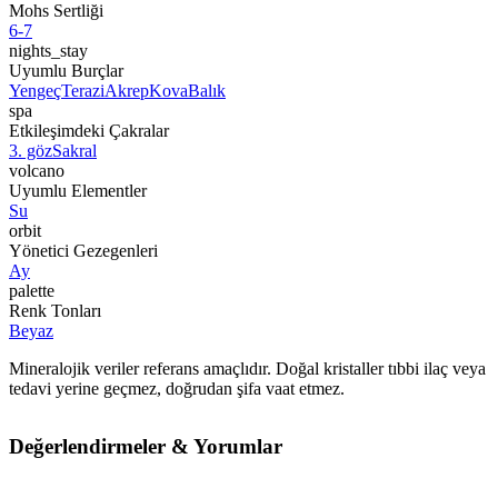
Mohs Sertliği
6-7
nights_stay
Uyumlu Burçlar
Yengeç
Terazi
Akrep
Kova
Balık
spa
Etkileşimdeki Çakralar
3. göz
Sakral
volcano
Uyumlu Elementler
Su
orbit
Yönetici Gezegenleri
Ay
palette
Renk Tonları
Beyaz
Mineralojik veriler referans amaçlıdır. Doğal kristaller tıbbi ilaç veya
tedavi yerine geçmez, doğrudan şifa vaat etmez.
Değerlendirmeler & Yorumlar