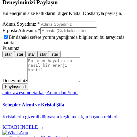
Deneyiminizi Paylaşın
Bu enerjinin size kattıklarını diğer Kristal Dostlarıyla paylaşın.
Adınız Soyadınız *
E-posta Adresiniz *
Bir dahaki sefere yorum yaptığımda bilgilerimi bu tarayıcıda
hatırla.
Puanınız
star
star
star
star
star
Deneyiminiz
Paylaş
send
auto_awesome
Sarkaç Adam'dan Yeni!
Sebepler Âlemi ve Kristal Şifa
Kristallerin gizemli dünyasını keşfetmek için başucu rehberi.
KİTABI İNCELE →