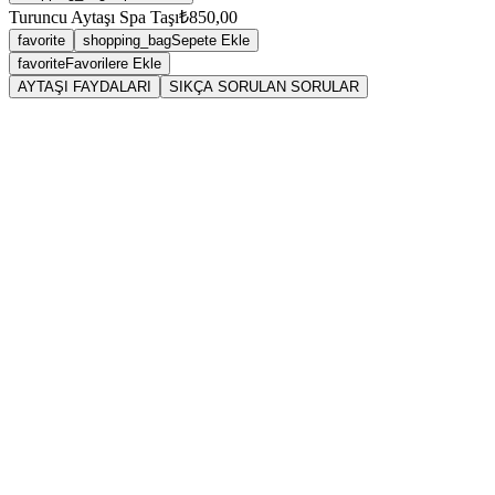
Turuncu Aytaşı Spa Taşı
₺850,00
favorite
shopping_bag
Sepete Ekle
favorite
Favorilere Ekle
AYTAŞI FAYDALARI
SIKÇA SORULAN SORULAR