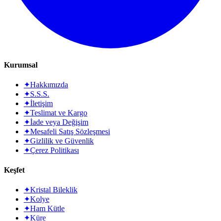
Kurumsal
✦
Hakkımızda
✦
S.S.S.
✦
İletişim
✦
Teslimat ve Kargo
✦
İade veya Değişim
✦
Mesafeli Satış Sözleşmesi
✦
Gizlilik ve Güvenlik
✦
Çerez Politikası
Keşfet
✦
Kristal Bileklik
✦
Kolye
✦
Ham Kütle
✦
Küre