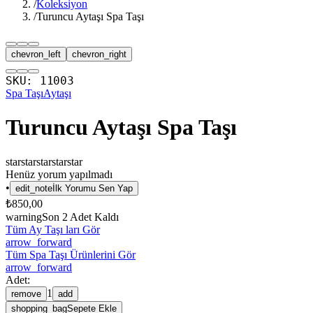
/
Koleksiyon
/
Turuncu Aytaşı Spa Taşı
chevron_left
chevron_right
SKU:
11003
Spa Taşı
Aytaşı
Turuncu Aytaşı Spa Taşı
star
star
star
star
star
Henüz yorum yapılmadı
•
edit_note
İlk Yorumu Sen Yap
₺850,00
warning
Son
2
Adet Kaldı
Tüm Ay Taşı ları Gör
arrow_forward
Tüm Spa Taşı Ürünlerini Gör
arrow_forward
Adet:
1
remove
add
shopping_bag
Sepete Ekle