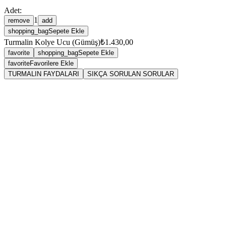
Adet:
1
remove
add
shopping_bag
Sepete Ekle
Turmalin Kolye Ucu (Gümüş)
₺1.430,00
favorite
shopping_bag
Sepete Ekle
favorite
Favorilere Ekle
TURMALIN FAYDALARI
SIKÇA SORULAN SORULAR