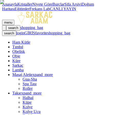
Anasayfa
Kristaller
Niyete Göre
Burçlar
Şifa Arşivi
Doğum
Haritası
Eğitimler
Frekans Lab
CANLI YAYIN
menu
shopping_bag
search
login
GİRİŞ
favorite
shopping_bag
search
Ham Kütle
Tımbıl
Obelisk
Obje
Küre
Sarkaç
Lamba
Masaj Aleti
expand_more
Gua-Sha
Spa Taşı
Roller
Takı
expand_more
Halhal
Küpe
Kolye
Kolye Ucu