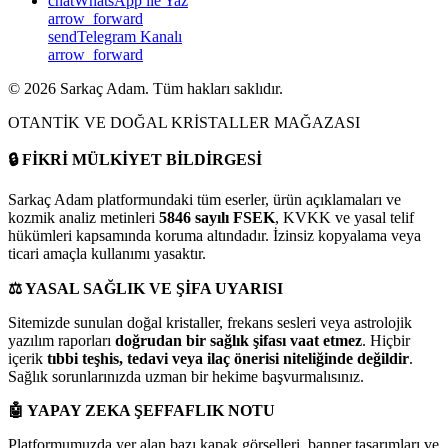
chat
WhatsApp ile Yaz
arrow_forward
send
Telegram Kanalı
arrow_forward
©
2026
Sarkaç Adam. Tüm hakları saklıdır.
OTANTİK VE DOĞAL KRİSTALLER MAĞAZASI
🔒
FİKRİ MÜLKİYET BİLDİRGESİ
Sarkaç Adam platformundaki tüm eserler, ürün açıklamaları ve
kozmik analiz metinleri
5846 sayılı FSEK
, KVKK ve yasal telif
hükümleri kapsamında koruma altındadır. İzinsiz kopyalama veya
ticari amaçla kullanımı yasaktır.
⚖️
YASAL SAĞLIK VE ŞİFA UYARISI
Sitemizde sunulan doğal kristaller, frekans sesleri veya astrolojik
yazılım raporları
doğrudan bir sağlık şifası vaat etmez
. Hiçbir
içerik
tıbbi teşhis, tedavi veya ilaç önerisi niteliğinde değildir
.
Sağlık sorunlarınızda uzman bir hekime başvurmalısınız.
🤖
YAPAY ZEKA ŞEFFAFLIK NOTU
Platformumuzda yer alan bazı kapak görselleri, banner tasarımları ve