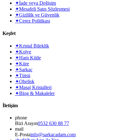
✦
İade veya Değişim
✦
Mesafeli Satış Sözleşmesi
✦
Gizlilik ve Güvenlik
✦
Çerez Politikası
Keşfet
✦
Kristal Bileklik
✦
Kolye
✦
Ham Kütle
✦
Küre
✦
Sarkaç
✦
Tütsü
✦
Obelisk
✦
Masaj Kristalleri
✦
Blog & Makaleler
İletişim
phone
Bizi Arayın
0532 630 88 77
mail
E-Posta
info@sarkacadam.com