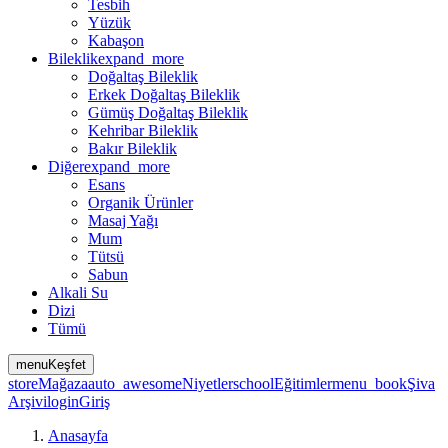
Tesbih
Yüzük
Kabaşon
Bileklik
expand_more
Doğaltaş Bileklik
Erkek Doğaltaş Bileklik
Gümüş Doğaltaş Bileklik
Kehribar Bileklik
Bakır Bileklik
Diğer
expand_more
Esans
Organik Ürünler
Masaj Yağı
Mum
Tütsü
Sabun
Alkali Su
Dizi
Tümü
menu
Keşfet
store
Mağaza
auto_awesome
Niyetler
school
Eğitimler
menu_book
Şiva
Arşivi
login
Giriş
Anasayfa