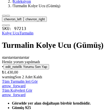
/
Koleksiyon
/
Turmalin Kolye Ucu (Gümüş)
chevron_left
chevron_right
SKU:
97213
Kolye Ucu
Turmalin
Turmalin Kolye Ucu (Gümüş)
star
star
star
star
star
Henüz yorum yapılmadı
•
edit_note
İlk Yorumu Sen Yap
₺1.430,00
warning
Son
2
Adet Kaldı
Tüm Turmalin leri Gör
arrow_forward
Tüm Kolyeleri Gör
arrow_forward
Görselde yer alan doğaltaşın birebir kendisidir.
Gümüş 925