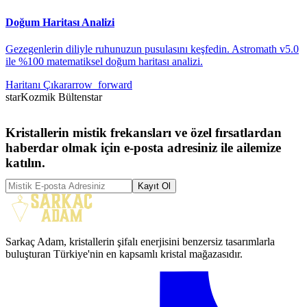
Doğum Haritası Analizi
Gezegenlerin diliyle ruhunuzun pusulasını keşfedin. Astromath v5.0
ile %100 matematiksel doğum haritası analizi.
Haritanı Çıkar
arrow_forward
star
Kozmik Bülten
star
Kristallerin mistik frekansları ve özel fırsatlardan
haberdar olmak için e-posta adresiniz ile ailemize
katılın.
Kayıt Ol
Sarkaç Adam, kristallerin şifalı enerjisini benzersiz tasarımlarla
buluşturan Türkiye'nin en kapsamlı kristal mağazasıdır.