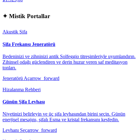
✦
Mistik Portallar
Akustik Şifa
Şifa Frekansı Jeneratörü
Bedeninizi ve zihninizi antik Solfeggio titreşimleriyle uyumlandırın.
Zihinsel odağı güçlendiren ve derin huzur veren saf meditasyon
tonları.
Jeneratörü Aç
arrow_forward
Hizalanma Rehberi
Günün Şifa Levhası
Niyetinizi belirleyin ve üç şifa levhasından birini seçin. Günün
enerjisel mesajını, şifalı Esma ve kristal frekansını keşfedin.
Levhanı Seç
arrow_forward