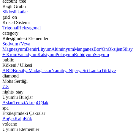
account_tree
Bağlı Grubu
Siklosilikatlar
grid_on
Kristal Sistemi
Trigonal
Hekzagonal
category
Bileşiğindeki Elementler
Sodyum (Veya
Magnezyum
Demir
Lityum
Alüminyum
Manganez
Bor/On
Oksijen
Silis
+ Krom
Vanadyum
Kalsiyum
Potasyum
Rubidyum
Sezyum
public
Kökeni / Ülkesi
ABD
Brezilya
Madagaskar
Namibya
Nijerya
Sri Lanka
Türkiye
diamond
Mohs Sertliği
7-8
nights_stay
Uyumlu Burçlar
Aslan
Terazi
Akrep
Oğlak
spa
Etkileşimdeki Çakralar
Boğaz
Kalp
Kök
volcano
Uyumlu Elementler