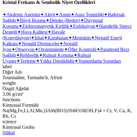
Kristal Frekans & Sembolik Niyet Özellikleri
✦
Akdeniz Anemisi
✦
Alerji
✦
Astım
✦
Aura Temizliği
✦
Bağırsak
Sağlığı
✦
Büyü Bozma
✦
Detoks (Beden)
✦
Duygusal
Koruma
✦
Elektromanyetik Kirlilik
✦
Enfeksiyon
✦
Hamilelik Süreci
Desteği
✦
Hava Kalitesi
✦
Havale
(Konvülsiyon)
✦
İshal
✦
Karabasan
✦
Menisküs
✦
Negatif Enerji
Kalkanı
✦
Negatif Düşünceler
✦
Negatif
İyon
✦
Obsesyon
✦
Otoimmünite
✦
Öfke Kontrolü
✦
Paratiroid Bezi
Sağlığı
✦
Rehberlik
✦
Ruhsal Koruma
✦
Ruhsal
Uyanış
✦
Terleme
✦
Yıldız Düşüklüğü
✦
Yumurtlama Sorunları
label
Diğer Adı
Tourmaline, Turmalin'it, Afrisit
weight
Özgül Ağırlık
3.06 g/cm³
functions
Kimyasal Formülü
Na(Mg,Fe,Li,Al,Mn,)3Al6(BO3)3Si6O18(OH,F)4 + Cr, V, Ca, K,
Rb, Cs
science
Kimyasal Grubu
Silikat