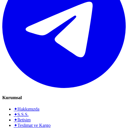
Kurumsal
✦
Hakkımızda
✦
S.S.S.
✦
İletişim
✦
Teslimat ve Kargo