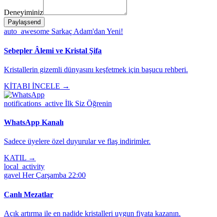
Deneyiminiz
Paylaş
send
auto_awesome
Sarkaç Adam'dan Yeni!
Sebepler Âlemi ve Kristal Şifa
Kristallerin gizemli dünyasını keşfetmek için başucu rehberi.
KİTABI İNCELE →
notifications_active
İlk Siz Öğrenin
WhatsApp Kanalı
Sadece üyelere özel duyurular ve flaş indirimler.
KATIL →
local_activity
gavel
Her Çarşamba 22:00
Canlı Mezatlar
Açık artırma ile en nadide kristalleri uygun fiyata kazanın.