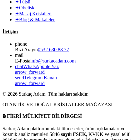
✦
Tütsü
✦
Obelisk
✦
Masaj Kristalleri
✦
Blog & Makaleler
İletişim
phone
Bizi Arayın
0532 630 88 77
mail
E-Posta
info@sarkacadam.com
chat
WhatsApp ile Yaz
arrow_forward
send
Telegram Kanalı
arrow_forward
©
2026
Sarkaç Adam. Tüm hakları saklıdır.
OTANTİK VE DOĞAL KRİSTALLER MAĞAZASI
🔒
FİKRİ MÜLKİYET BİLDİRGESİ
Sarkaç Adam platformundaki tüm eserler, ürün açıklamaları ve
kozmik analiz metinleri
5846 sayılı FSEK
, KVKK ve yasal telif
hükümleri kapsamında koruma altındadır. İzinsiz kopyalama veya