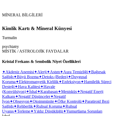
MİNERAL BİLGİLERİ
Kimlik Kartı & Mineral Künyesi
Turmalin
psychiatry
MİSTİK / ASTROLOJİK FAYDALAR
Kristal Frekans & Sembolik Niyet Özellikleri
✦
Akdeniz Anemisi
✦
Alerji
✦
Astım
✦
Aura Temizliği
✦
Bağırsak
Sağlığı
✦
Büyü Bozma
✦
Detoks (Beden)
✦
Duygusal
Koruma
✦
Elektromanyetik Kirlilik
✦
Enfeksiyon
✦
Hamilelik Süreci
Desteği
✦
Hava Kalitesi
✦
Havale
(Konvülsiyon)
✦
İshal
✦
Karabasan
✦
Menisküs
✦
Negatif Enerji
Kalkanı
✦
Negatif Düşünceler
✦
Negatif
İyon
✦
Obsesyon
✦
Otoimmünite
✦
Öfke Kontrolü
✦
Paratiroid Bezi
Sağlığı
✦
Rehberlik
✦
Ruhsal Koruma
✦
Ruhsal
Uyanış
✦
Terleme
✦
Yıldız Düşüklüğü
✦
Yumurtlama Sorunları
label