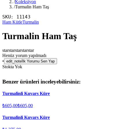
/
Koleksiyon
/
Turmalin Ham Taş
SKU:
11143
Ham Kütle
Turmalin
Turmalin Ham Taş
star
star
star
star
star
Henüz yorum yapılmadı
•
edit_note
İlk Yorumu Sen Yap
Stokta Yok
Benzer ürünleri inceleyebilirsiniz:
Turmalinli Kuvars Küre
₺605,00
₺605,00
Turmalinli Kuvars Küre