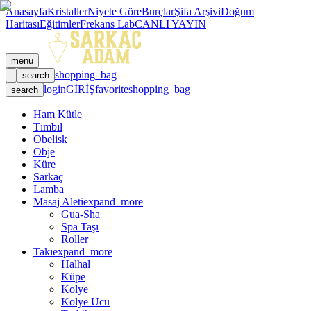
Anasayfa
Kristaller
Niyete Göre
Burçlar
Şifa Arşivi
Doğum
Haritası
Eğitimler
Frekans Lab
CANLI YAYIN
menu
shopping_bag
search
login
GİRİŞ
favorite
shopping_bag
search
Ham Kütle
Tımbıl
Obelisk
Obje
Küre
Sarkaç
Lamba
Masaj Aleti
expand_more
Gua-Sha
Spa Taşı
Roller
Takı
expand_more
Halhal
Küpe
Kolye
Kolye Ucu