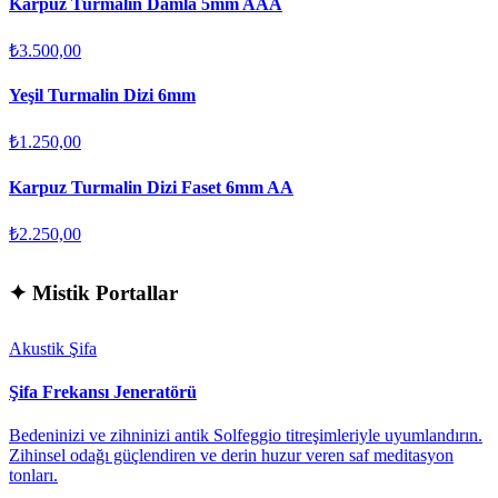
Karpuz Turmalin Damla 5mm AAA
₺3.500,00
Yeşil Turmalin Dizi 6mm
₺1.250,00
Karpuz Turmalin Dizi Faset 6mm AA
₺2.250,00
✦
Mistik Portallar
Akustik Şifa
Şifa Frekansı Jeneratörü
Bedeninizi ve zihninizi antik Solfeggio titreşimleriyle uyumlandırın.
Zihinsel odağı güçlendiren ve derin huzur veren saf meditasyon
tonları.