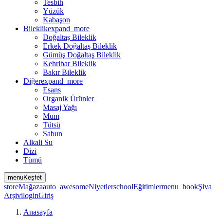
Tesbih
Yüzük
Kabaşon
Bileklik
expand_more
Doğaltaş Bileklik
Erkek Doğaltaş Bileklik
Gümüş Doğaltaş Bileklik
Kehribar Bileklik
Bakır Bileklik
Diğer
expand_more
Esans
Organik Ürünler
Masaj Yağı
Mum
Tütsü
Sabun
Alkali Su
Dizi
Tümü
menu
Keşfet
store
Mağaza
auto_awesome
Niyetler
school
Eğitimler
menu_book
Şiva
Arşivi
login
Giriş
Anasayfa