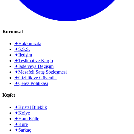
Kurumsal
✦
Hakkımızda
✦
S.S.S.
✦
İletişim
✦
Teslimat ve Kargo
✦
İade veya Değişim
✦
Mesafeli Satış Sözleşmesi
✦
Gizlilik ve Güvenlik
✦
Çerez Politikası
Keşfet
✦
Kristal Bileklik
✦
Kolye
✦
Ham Kütle
✦
Küre
✦
Sarkaç