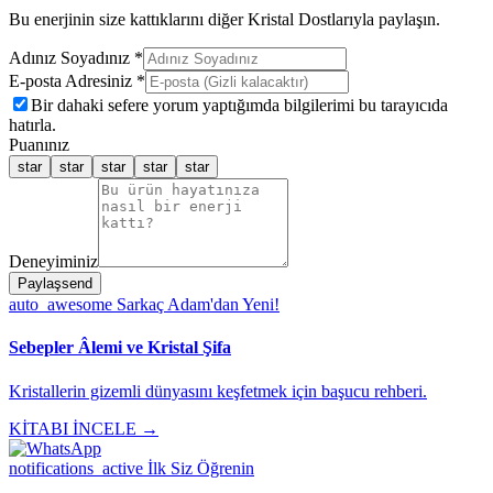
Bu enerjinin size kattıklarını diğer Kristal Dostlarıyla paylaşın.
Adınız Soyadınız *
E-posta Adresiniz *
Bir dahaki sefere yorum yaptığımda bilgilerimi bu tarayıcıda
hatırla.
Puanınız
star
star
star
star
star
Deneyiminiz
Paylaş
send
auto_awesome
Sarkaç Adam'dan Yeni!
Sebepler Âlemi ve Kristal Şifa
Kristallerin gizemli dünyasını keşfetmek için başucu rehberi.
KİTABI İNCELE →
notifications_active
İlk Siz Öğrenin