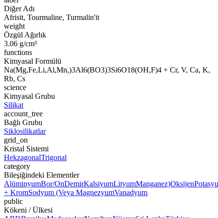
Diğer Adı
Afrisit, Tourmaline, Turmalin'it
weight
Özgül Ağırlık
3.06 g/cm³
functions
Kimyasal Formülü
Na(Mg,Fe,Li,Al,Mn,)3Al6(BO3)3Si6O18(OH,F)4 + Cr, V, Ca, K,
Rb, Cs
science
Kimyasal Grubu
Silikat
account_tree
Bağlı Grubu
Siklosilikatlar
grid_on
Kristal Sistemi
Hekzagonal
Trigonal
category
Bileşiğindeki Elementler
Alüminyum
Bor/On
Demir
Kalsiyum
Lityum
Manganez)
Oksijen
Potasy
+ Krom
Sodyum (Veya Magnezyum
Vanadyum
public
Kökeni / Ülkesi