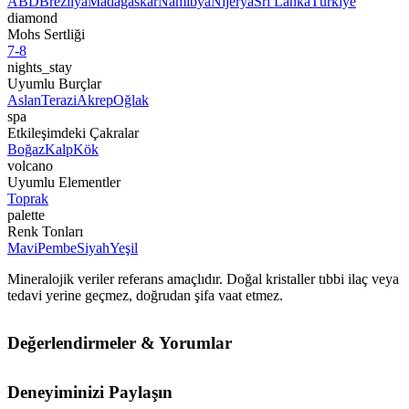
ABD
Brezilya
Madagaskar
Namibya
Nijerya
Sri Lanka
Türkiye
diamond
Mohs Sertliği
7-8
nights_stay
Uyumlu Burçlar
Aslan
Terazi
Akrep
Oğlak
spa
Etkileşimdeki Çakralar
Boğaz
Kalp
Kök
volcano
Uyumlu Elementler
Toprak
palette
Renk Tonları
Mavi
Pembe
Siyah
Yeşil
Mineralojik veriler referans amaçlıdır. Doğal kristaller tıbbi ilaç veya
tedavi yerine geçmez, doğrudan şifa vaat etmez.
Değerlendirmeler & Yorumlar
Deneyiminizi Paylaşın