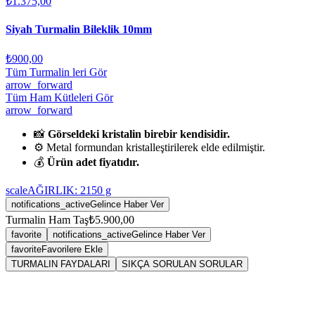
₺1.375,00
Siyah Turmalin Bileklik 10mm
₺900,00
Tüm Turmalin leri Gör
arrow_forward
Tüm Ham Kütleleri Gör
arrow_forward
📸
Görseldeki kristalin birebir kendisidir.
⚙️ Metal formundan kristalleştirilerek elde edilmiştir.
💰
Ürün adet fiyatıdır.
scale
AĞIRLIK:
2150
g
notifications_active
Gelince Haber Ver
Turmalin Ham Taş
₺5.900,00
favorite
notifications_active
Gelince Haber Ver
favorite
Favorilere Ekle
TURMALIN FAYDALARI
SIKÇA SORULAN SORULAR