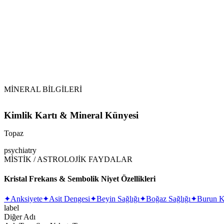
MİNERAL BİLGİLERİ
Kimlik Kartı & Mineral Künyesi
Topaz
psychiatry
MİSTİK / ASTROLOJİK FAYDALAR
Kristal Frekans & Sembolik Niyet Özellikleri
✦
Anksiyete
✦
Asit Dengesi
✦
Beyin Sağlığı
✦
Boğaz Sağlığı
✦
Burun K
label
Diğer Adı