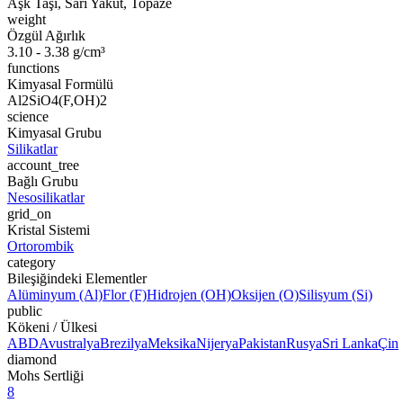
Aşk Taşı, Sarı Yakut, Topaze
weight
Özgül Ağırlık
3.10 - 3.38 g/cm³
functions
Kimyasal Formülü
Al2SiO4(F,OH)2
science
Kimyasal Grubu
Silikatlar
account_tree
Bağlı Grubu
Nesosilikatlar
grid_on
Kristal Sistemi
Ortorombik
category
Bileşiğindeki Elementler
Alüminyum (Al)
Flor (F)
Hidrojen (OH)
Oksijen (O)
Silisyum (Si)
public
Kökeni / Ülkesi
ABD
Avustralya
Brezilya
Meksika
Nijerya
Pakistan
Rusya
Sri Lanka
Çin
diamond
Mohs Sertliği
8