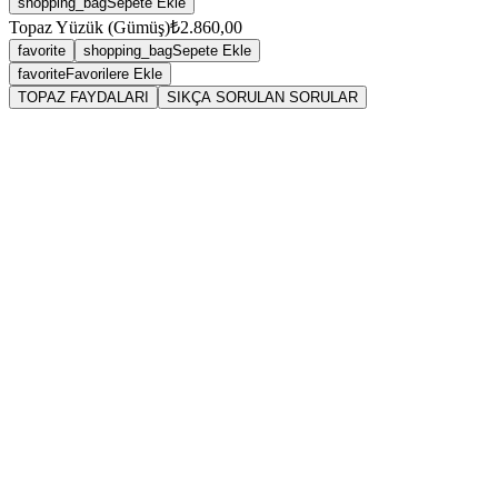
shopping_bag
Sepete Ekle
Topaz Yüzük (Gümüş)
₺2.860,00
favorite
shopping_bag
Sepete Ekle
favorite
Favorilere Ekle
TOPAZ FAYDALARI
SIKÇA SORULAN SORULAR