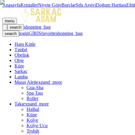
Anasayfa
Kristaller
Niyete Göre
Burçlar
Şifa Arşivi
Doğum Haritası
Eğit
menu
shopping_bag
search
login
GİRİŞ
favorite
shopping_bag
search
Ham Kütle
Tımbıl
Obelisk
Obje
Küre
Sarkaç
Lamba
Masaj Aleti
expand_more
Gua-Sha
Spa Taşı
Roller
Takı
expand_more
Halhal
Küpe
Kolye
Kolye Ucu
Tesbih