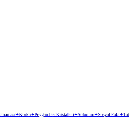
anaması
✦
Korku
✦
Peygamber Kristalleri
✦
Solunum
✦
Sosyal Fobi
✦
Ta