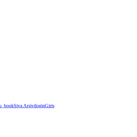
u_book
Şiva Arşivi
login
Giriş