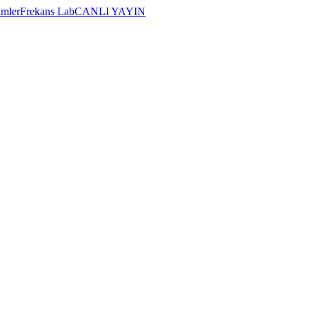
imler
Frekans Lab
CANLI YAYIN