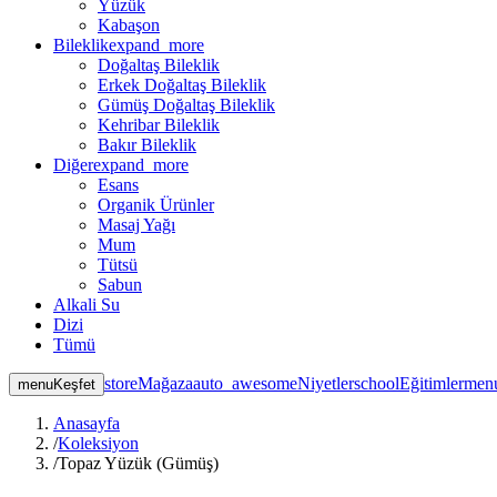
Yüzük
Kabaşon
Bileklik
expand_more
Doğaltaş Bileklik
Erkek Doğaltaş Bileklik
Gümüş Doğaltaş Bileklik
Kehribar Bileklik
Bakır Bileklik
Diğer
expand_more
Esans
Organik Ürünler
Masaj Yağı
Mum
Tütsü
Sabun
Alkali Su
Dizi
Tümü
store
Mağaza
auto_awesome
Niyetler
school
Eğitimler
men
menu
Keşfet
Anasayfa
/
Koleksiyon
/
Topaz Yüzük (Gümüş)