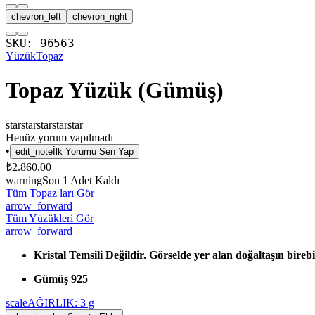
chevron_left
chevron_right
SKU:
96563
Yüzük
Topaz
Topaz Yüzük (Gümüş)
star
star
star
star
star
Henüz yorum yapılmadı
•
edit_note
İlk Yorumu Sen Yap
₺2.860,00
warning
Son
1
Adet Kaldı
Tüm Topaz ları Gör
arrow_forward
Tüm Yüzükleri Gör
arrow_forward
Kristal Temsili Değildir. Görselde yer alan doğaltaşın birebi
Gümüş 925
scale
AĞIRLIK:
3
g