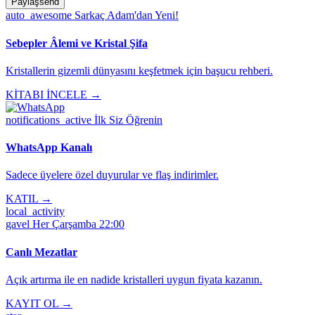
Paylaş
send
auto_awesome
Sarkaç Adam'dan Yeni!
Sebepler Âlemi ve Kristal Şifa
Kristallerin gizemli dünyasını keşfetmek için başucu rehberi.
KİTABI İNCELE →
notifications_active
İlk Siz Öğrenin
WhatsApp Kanalı
Sadece üyelere özel duyurular ve flaş indirimler.
KATIL →
local_activity
gavel
Her Çarşamba 22:00
Canlı Mezatlar
Açık artırma ile en nadide kristalleri uygun fiyata kazanın.
KAYIT OL →