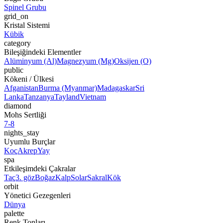
Spinel Grubu
grid_on
Kristal Sistemi
Kübik
category
Bileşiğindeki Elementler
Alüminyum (Al)
Magnezyum (Mg)
Oksijen (O)
public
Kökeni / Ülkesi
Afganistan
Burma (Myanmar)
Madagaskar
Sri
Lanka
Tanzanya
Tayland
Vietnam
diamond
Mohs Sertliği
7-8
nights_stay
Uyumlu Burçlar
Koç
Akrep
Yay
spa
Etkileşimdeki Çakralar
Taç
3. göz
Boğaz
Kalp
Solar
Sakral
Kök
orbit
Yönetici Gezegenleri
Dünya
palette
Renk Tonları