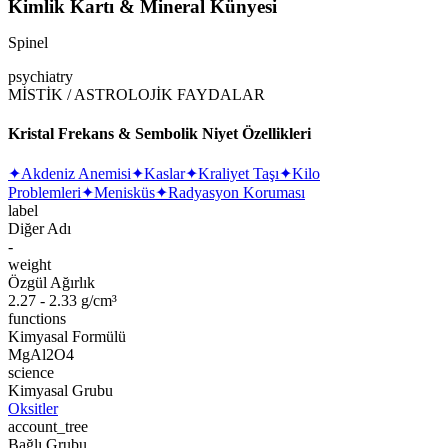
Kimlik Kartı & Mineral Künyesi
Spinel
psychiatry
MİSTİK / ASTROLOJİK FAYDALAR
Kristal Frekans & Sembolik Niyet Özellikleri
✦
Akdeniz Anemisi
✦
Kaslar
✦
Kraliyet Taşı
✦
Kilo
Problemleri
✦
Menisküs
✦
Radyasyon Koruması
label
Diğer Adı
-
weight
Özgül Ağırlık
2.27 - 2.33 g/cm³
functions
Kimyasal Formülü
MgAl2O4
science
Kimyasal Grubu
Oksitler
account_tree
Bağlı Grubu