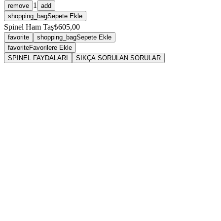
1
remove
add
shopping_bag
Sepete Ekle
Spinel Ham Taş
₺605,00
favorite
shopping_bag
Sepete Ekle
favorite
Favorilere Ekle
SPINEL FAYDALARI
SIKÇA SORULAN SORULAR