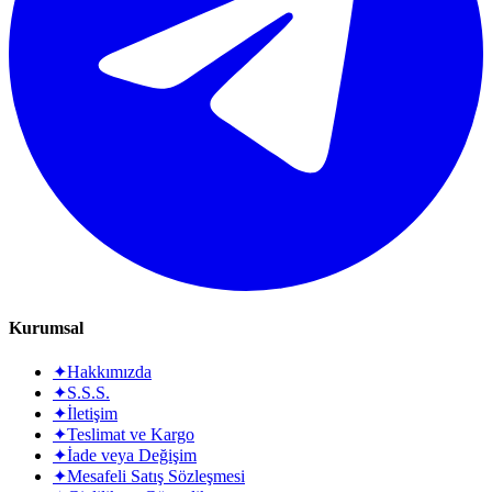
Kurumsal
✦
Hakkımızda
✦
S.S.S.
✦
İletişim
✦
Teslimat ve Kargo
✦
İade veya Değişim
✦
Mesafeli Satış Sözleşmesi