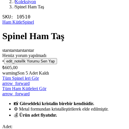
/
Koleksiyon
/
Spinel Ham Taş
SKU:
10510
Ham Kütle
Spinel
Spinel Ham Taş
star
star
star
star
star
Henüz yorum yapılmadı
•
edit_note
İlk Yorumu Sen Yap
₺605,00
warning
Son
5
Adet Kaldı
Tüm Spinel leri Gör
arrow_forward
Tüm Ham Kütleleri Gör
arrow_forward
📸
Görseldeki kristalin birebir kendisidir.
⚙️ Metal formundan kristalleştirilerek elde edilmiştir.
💰
Ürün adet fiyatıdır.
Adet: