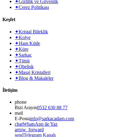
✦
Gizlilik ve Güvenlik
✦
Çerez Politikası
Keşfet
✦
Kristal Bileklik
✦
Kolye
✦
Ham Kütle
✦
Küre
✦
Sarkaç
✦
Tütsü
✦
Obelisk
✦
Masaj Kristalleri
✦
Blog & Makaleler
İletişim
phone
Bizi Arayın
0532 630 88 77
mail
E-Posta
info@sarkacadam.com
chat
WhatsApp ile Yaz
arrow_forward
send
Telegram Kanalı