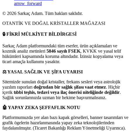
arrow_forward
©
2026
Sarkaç Adam. Tüm hakları saklıdır.
OTANTİK VE DOĞAL KRİSTALLER MAĞAZASI
🔒
FİKRİ MÜLKİYET BİLDİRGESİ
Sarkaç Adam platformundaki tüm eserler, ürün açıklamaları ve
kozmik analiz metinleri
5846 sayılı FSEK
, KVKK ve yasal telif
hükümleri kapsamında koruma altındadır. İzinsiz kopyalama veya
ticari amaçla kullanımı yasaktır.
⚖️
YASAL SAĞLIK VE ŞİFA UYARISI
Sitemizde sunulan doğal kristaller, frekans sesleri veya astrolojik
yazılım raporları
doğrudan bir sağlık şifası vaat etmez
. Hiçbir
içerik
tıbbi teşhis, tedavi veya ilaç önerisi niteliğinde değildir
.
Sağlık sorunlarınızda uzman bir hekime başvurmalısınız.
🤖
YAPAY ZEKA ŞEFFAFLIK NOTU
Platformumuzda yer alan bazı kapak görselleri, banner tasarımları ve
grafik ögelerin hazırlanmasında yapay zeka teknolojilerinden
faydalanılmıştır. (Ticaret Bakanlığı Reklam Yönetmeliği Uyarınca).