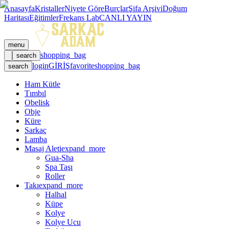
Anasayfa
Kristaller
Niyete Göre
Burçlar
Şifa Arşivi
Doğum
Haritası
Eğitimler
Frekans Lab
CANLI YAYIN
menu
shopping_bag
search
login
GİRİŞ
favorite
shopping_bag
search
Ham Kütle
Tımbıl
Obelisk
Obje
Küre
Sarkaç
Lamba
Masaj Aleti
expand_more
Gua-Sha
Spa Taşı
Roller
Takı
expand_more
Halhal
Küpe
Kolye
Kolye Ucu