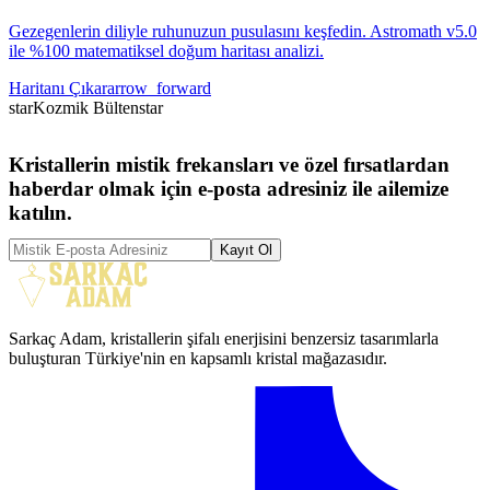
Gezegenlerin diliyle ruhunuzun pusulasını keşfedin. Astromath v5.0
ile %100 matematiksel doğum haritası analizi.
Haritanı Çıkar
arrow_forward
star
Kozmik Bülten
star
Kristallerin mistik frekansları ve özel fırsatlardan
haberdar olmak için e-posta adresiniz ile ailemize
katılın.
Kayıt Ol
Sarkaç Adam, kristallerin şifalı enerjisini benzersiz tasarımlarla
buluşturan Türkiye'nin en kapsamlı kristal mağazasıdır.