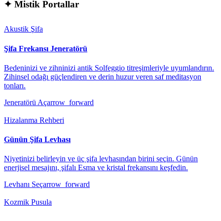
✦
Mistik Portallar
Akustik Şifa
Şifa Frekansı Jeneratörü
Bedeninizi ve zihninizi antik Solfeggio titreşimleriyle uyumlandırın.
Zihinsel odağı güçlendiren ve derin huzur veren saf meditasyon
tonları.
Jeneratörü Aç
arrow_forward
Hizalanma Rehberi
Günün Şifa Levhası
Niyetinizi belirleyin ve üç şifa levhasından birini seçin. Günün
enerjisel mesajını, şifalı Esma ve kristal frekansını keşfedin.
Levhanı Seç
arrow_forward
Kozmik Pusula