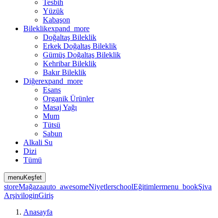
Tesbih
Yüzük
Kabaşon
Bileklik
expand_more
Doğaltaş Bileklik
Erkek Doğaltaş Bileklik
Gümüş Doğaltaş Bileklik
Kehribar Bileklik
Bakır Bileklik
Diğer
expand_more
Esans
Organik Ürünler
Masaj Yağı
Mum
Tütsü
Sabun
Alkali Su
Dizi
Tümü
menu
Keşfet
store
Mağaza
auto_awesome
Niyetler
school
Eğitimler
menu_book
Şiva
Arşivi
login
Giriş
Anasayfa