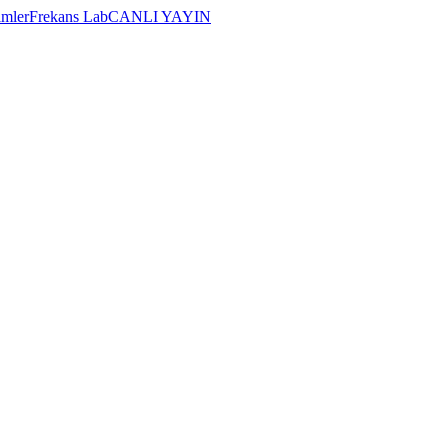
imler
Frekans Lab
CANLI YAYIN