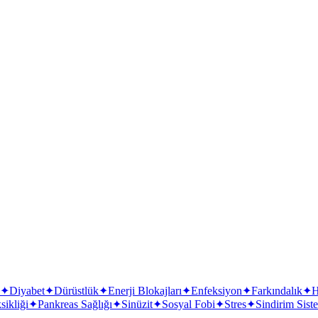
✦
Diyabet
✦
Dürüstlük
✦
Enerji Blokajları
✦
Enfeksiyon
✦
Farkındalık
✦
H
ikliği
✦
Pankreas Sağlığı
✦
Sinüzit
✦
Sosyal Fobi
✦
Stres
✦
Sindirim Sist