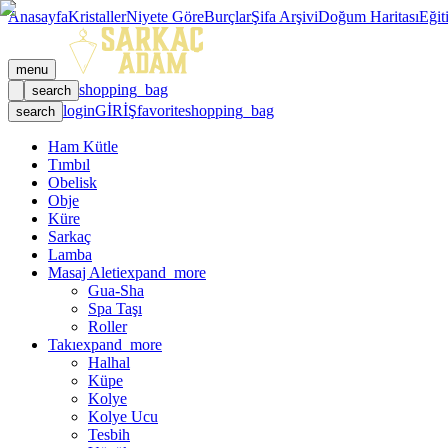
Anasayfa
Kristaller
Niyete Göre
Burçlar
Şifa Arşivi
Doğum Haritası
Eğit
menu
shopping_bag
search
login
GİRİŞ
favorite
shopping_bag
search
Ham Kütle
Tımbıl
Obelisk
Obje
Küre
Sarkaç
Lamba
Masaj Aleti
expand_more
Gua-Sha
Spa Taşı
Roller
Takı
expand_more
Halhal
Küpe
Kolye
Kolye Ucu
Tesbih