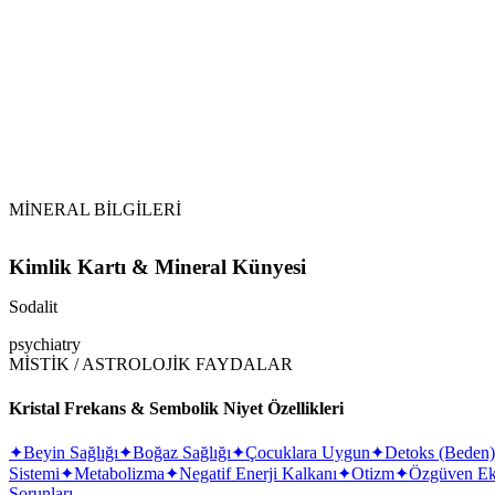
Su İle Temizlik:
Selenit İle Arındırma:
Tütsüleme:
Topraklama:
MİNERAL BİLGİLERİ
Kimlik Kartı & Mineral Künyesi
Sodalit
psychiatry
MİSTİK / ASTROLOJİK FAYDALAR
Kristal Frekans & Sembolik Niyet Özellikleri
✦
Beyin Sağlığı
✦
Boğaz Sağlığı
✦
Çocuklara Uygun
✦
Detoks (Beden)
Sistemi
✦
Metabolizma
✦
Negatif Enerji Kalkanı
✦
Otizm
✦
Özgüven Eks
Sorunları