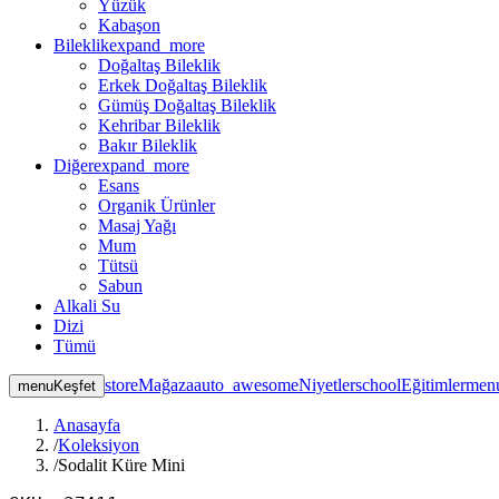
Yüzük
Kabaşon
Bileklik
expand_more
Doğaltaş Bileklik
Erkek Doğaltaş Bileklik
Gümüş Doğaltaş Bileklik
Kehribar Bileklik
Bakır Bileklik
Diğer
expand_more
Esans
Organik Ürünler
Masaj Yağı
Mum
Tütsü
Sabun
Alkali Su
Dizi
Tümü
store
Mağaza
auto_awesome
Niyetler
school
Eğitimler
men
menu
Keşfet
Anasayfa
/
Koleksiyon
/
Sodalit Küre Mini