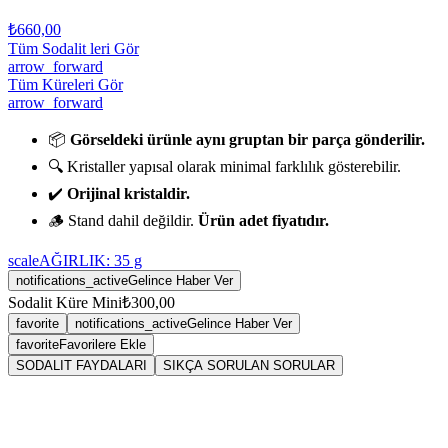
₺660,00
Tüm Sodalit leri Gör
arrow_forward
Tüm Küreleri Gör
arrow_forward
📦
Görseldeki ürünle aynı gruptan bir parça gönderilir.
🔍 Kristaller yapısal olarak minimal farklılık gösterebilir.
✔️
Orijinal kristaldir.
🪵 Stand dahil değildir.
Ürün adet fiyatıdır.
scale
AĞIRLIK:
35
g
notifications_active
Gelince Haber Ver
Sodalit Küre Mini
₺300,00
favorite
notifications_active
Gelince Haber Ver
favorite
Favorilere Ekle
SODALIT FAYDALARI
SIKÇA SORULAN SORULAR