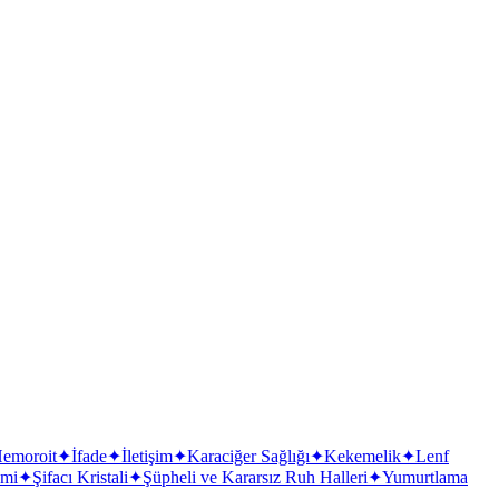
emoroit
✦
İfade
✦
İletişim
✦
Karaciğer Sağlığı
✦
Kekemelik
✦
Lenf
emi
✦
Şifacı Kristali
✦
Şüpheli ve Kararsız Ruh Halleri
✦
Yumurtlama