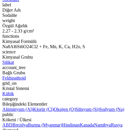
label
Diğer Adı
Sodalite
weight
Özgül Ağırlık
2.27 - 2.33 g/cm³
functions
Kimyasal Formülü
Na8Al6Si6O24Cl2 + Fe, Mn, K, Ca, H2o, S
science
Kimyasal Grubu
Silikat
account_tree
Bağlı Grubu
Feldspathoid
grid_on
Kristal Sistemi
Kübik
category
Bileşiğindeki Elementler
Alüminyum (Al)
Klorür (Cl)
Oksijen (O)
Silisyum (Si)
Sodyum (Na)
public
Kökeni / Ülkesi
ABD
Brezilya
Burma (Myanmar)
Hindistan
Kanada
Namibya
Rusya