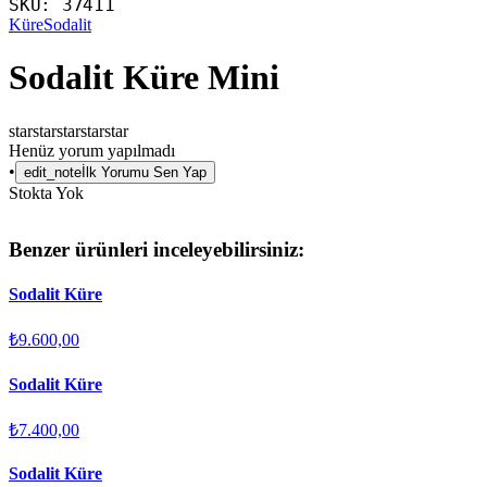
SKU:
37411
Küre
Sodalit
Sodalit Küre Mini
star
star
star
star
star
Henüz yorum yapılmadı
•
edit_note
İlk Yorumu Sen Yap
Stokta Yok
Benzer ürünleri inceleyebilirsiniz:
Sodalit Küre
₺9.600,00
Sodalit Küre
₺7.400,00
Sodalit Küre