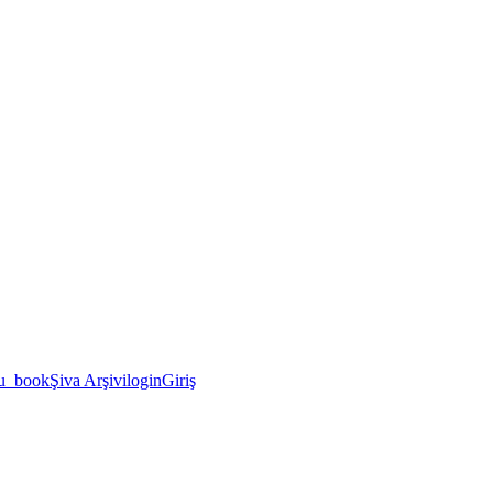
u_book
Şiva Arşivi
login
Giriş