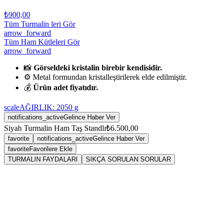
₺900,00
Tüm Turmalin leri Gör
arrow_forward
Tüm Ham Kütleleri Gör
arrow_forward
📸
Görseldeki kristalin birebir kendisidir.
⚙️ Metal formundan kristalleştirilerek elde edilmiştir.
💰
Ürün adet fiyatıdır.
scale
AĞIRLIK:
2050
g
notifications_active
Gelince Haber Ver
Siyah Turmalin Ham Taş Standlı
₺6.500,00
favorite
notifications_active
Gelince Haber Ver
favorite
Favorilere Ekle
TURMALIN FAYDALARI
SIKÇA SORULAN SORULAR