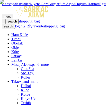
Anasayfa
Kristaller
Niyete Göre
Burçlar
Şifa Arşivi
Doğum Haritası
Eğit
menu
shopping_bag
search
login
GİRİŞ
favorite
shopping_bag
search
Ham Kütle
Tımbıl
Obelisk
Obje
Küre
Sarkaç
Lamba
Masaj Aleti
expand_more
Gua-Sha
Spa Taşı
Roller
Takı
expand_more
Halhal
Küpe
Kolye
Kolye Ucu
Tesbih