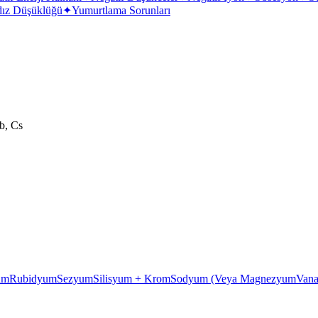
dız Düşüklüğü
✦
Yumurtlama Sorunları
b, Cs
um
Rubidyum
Sezyum
Silisyum + Krom
Sodyum (Veya Magnezyum
Van