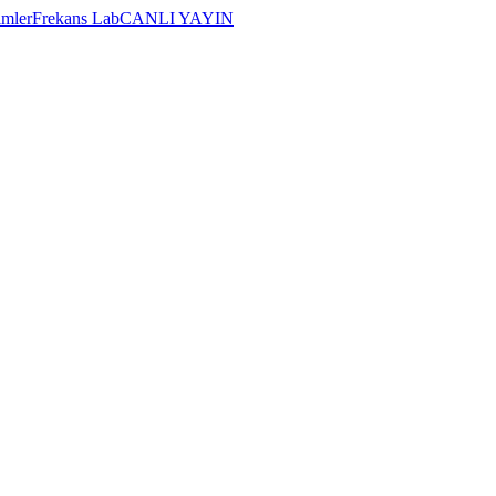
imler
Frekans Lab
CANLI YAYIN