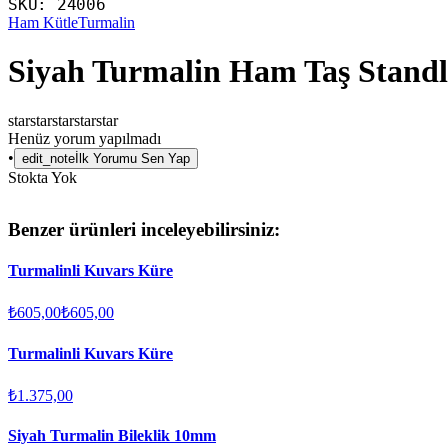
SKU:
24006
Ham Kütle
Turmalin
Siyah Turmalin Ham Taş Standl
star
star
star
star
star
Henüz yorum yapılmadı
•
edit_note
İlk Yorumu Sen Yap
Stokta Yok
Benzer ürünleri inceleyebilirsiniz:
Turmalinli Kuvars Küre
₺605,00
₺605,00
Turmalinli Kuvars Küre
₺1.375,00
Siyah Turmalin Bileklik 10mm