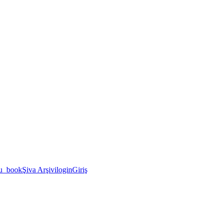
u_book
Şiva Arşivi
login
Giriş