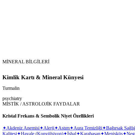
Toprak ile Arındırma:
Tütsüleme:
Selenit veya Sitrin Kullanımı:
MİNERAL BİLGİLERİ
Kimlik Kartı & Mineral Künyesi
Turmalin
psychiatry
MİSTİK / ASTROLOJİK FAYDALAR
Kristal Frekans & Sembolik Niyet Özellikleri
✦
Akdeniz Anemisi
✦
Alerji
✦
Astım
✦
Aura Temizliği
✦
Bağırsak Sağlı
Kalitesi
✦
Havale (Konvülsiyon)
✦
İshal
✦
Karabasan
✦
Menisküs
✦
Nega