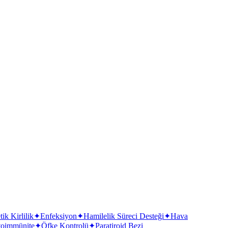
ik Kirlilik
✦
Enfeksiyon
✦
Hamilelik Süreci Desteği
✦
Hava
toimmünite
✦
Öfke Kontrolü
✦
Paratiroid Bezi