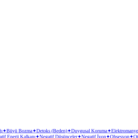
Turmalin
ğı
✦
Büyü Bozma
✦
Detoks (Beden)
✦
Duygusal Koruma
✦
Elektromanyet
tif Enerji Kalkanı
✦
Negatif Düşünceler
✦
Negatif İyon
✦
Obsesyon
✦
O