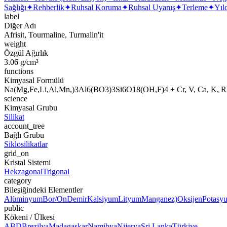
Sağlığı
✦
Rehberlik
✦
Ruhsal Koruma
✦
Ruhsal Uyanış
✦
Terleme
✦
Yıl
label
Diğer Adı
Afrisit, Tourmaline, Turmalin'it
weight
Özgül Ağırlık
3.06 g/cm³
functions
Kimyasal Formülü
Na(Mg,Fe,Li,Al,Mn,)3Al6(BO3)3Si6O18(OH,F)4 + Cr, V, Ca, K, R
science
Kimyasal Grubu
Silikat
account_tree
Bağlı Grubu
Siklosilikatlar
grid_on
Kristal Sistemi
Hekzagonal
Trigonal
category
Bileşiğindeki Elementler
Alüminyum
Bor/On
Demir
Kalsiyum
Lityum
Manganez)
Oksijen
Potasy
public
Kökeni / Ülkesi
ABD
Brezilya
Madagaskar
Namibya
Nijerya
Sri Lanka
Türkiye