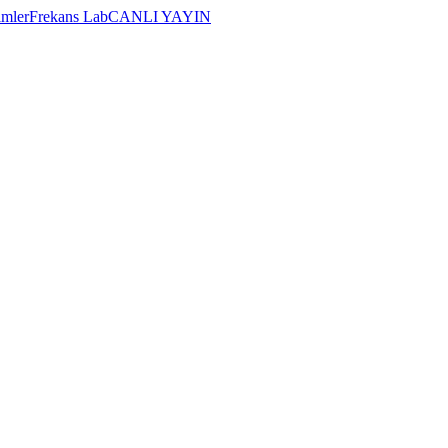
imler
Frekans Lab
CANLI YAYIN