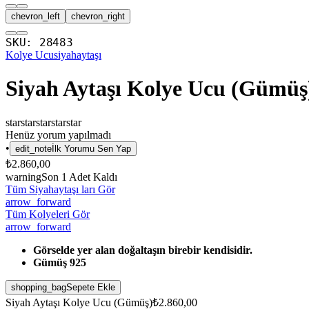
chevron_left
chevron_right
SKU:
28483
Kolye Ucu
siyahaytaşı
Siyah Aytaşı Kolye Ucu (Gümüş
star
star
star
star
star
Henüz yorum yapılmadı
•
edit_note
İlk Yorumu Sen Yap
₺2.860,00
warning
Son
1
Adet Kaldı
Tüm Siyahaytaşı ları Gör
arrow_forward
Tüm Kolyeleri Gör
arrow_forward
Görselde yer alan doğaltaşın birebir kendisidir.
Gümüş 925
shopping_bag
Sepete Ekle
Siyah Aytaşı Kolye Ucu (Gümüş)
₺2.860,00