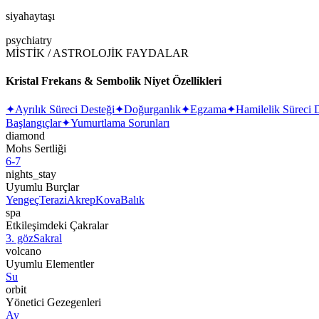
siyahaytaşı
psychiatry
MİSTİK / ASTROLOJİK FAYDALAR
Kristal Frekans & Sembolik Niyet Özellikleri
✦
Ayrılık Süreci Desteği
✦
Doğurganlık
✦
Egzama
✦
Hamilelik Süreci 
Başlangıçlar
✦
Yumurtlama Sorunları
diamond
Mohs Sertliği
6-7
nights_stay
Uyumlu Burçlar
Yengeç
Terazi
Akrep
Kova
Balık
spa
Etkileşimdeki Çakralar
3. göz
Sakral
volcano
Uyumlu Elementler
Su
orbit
Yönetici Gezegenleri
Ay