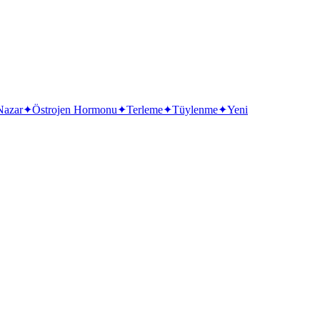
Nazar
✦
Östrojen Hormonu
✦
Terleme
✦
Tüylenme
✦
Yeni