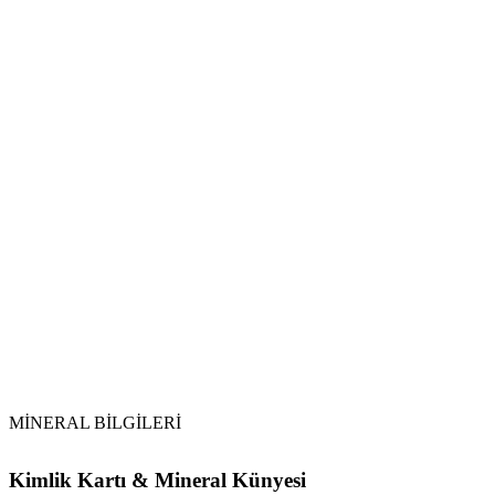
Kadın Sağlığı ve Hormonal Denge:
Doğum ve Annelik:
Metabolizma ve Kilo Yönetimi:
Detoks ve Ödem:
Arındırma:
Şarj Etme:
Aytaşı
Dönemsel Temizlik:
MİNERAL BİLGİLERİ
Kimlik Kartı & Mineral Künyesi