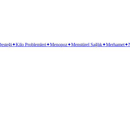
Desteği
✦
Kilo Problemleri
✦
Menopoz
✦
Menstürel Sağlık
✦
Merhamet
✦