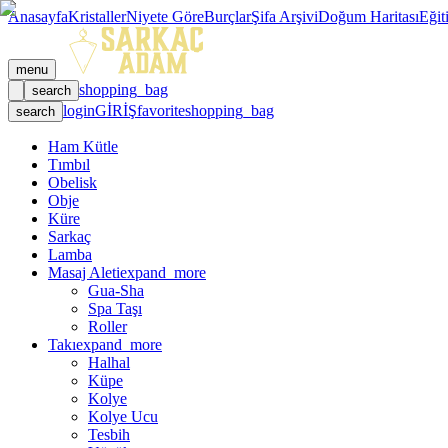
Anasayfa
Kristaller
Niyete Göre
Burçlar
Şifa Arşivi
Doğum Haritası
Eğit
menu
shopping_bag
search
login
GİRİŞ
favorite
shopping_bag
search
Ham Kütle
Tımbıl
Obelisk
Obje
Küre
Sarkaç
Lamba
Masaj Aleti
expand_more
Gua-Sha
Spa Taşı
Roller
Takı
expand_more
Halhal
Küpe
Kolye
Kolye Ucu
Tesbih