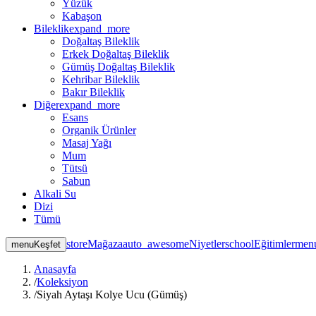
Yüzük
Kabaşon
Bileklik
expand_more
Doğaltaş Bileklik
Erkek Doğaltaş Bileklik
Gümüş Doğaltaş Bileklik
Kehribar Bileklik
Bakır Bileklik
Diğer
expand_more
Esans
Organik Ürünler
Masaj Yağı
Mum
Tütsü
Sabun
Alkali Su
Dizi
Tümü
store
Mağaza
auto_awesome
Niyetler
school
Eğitimler
men
menu
Keşfet
Anasayfa
/
Koleksiyon
/
Siyah Aytaşı Kolye Ucu (Gümüş)