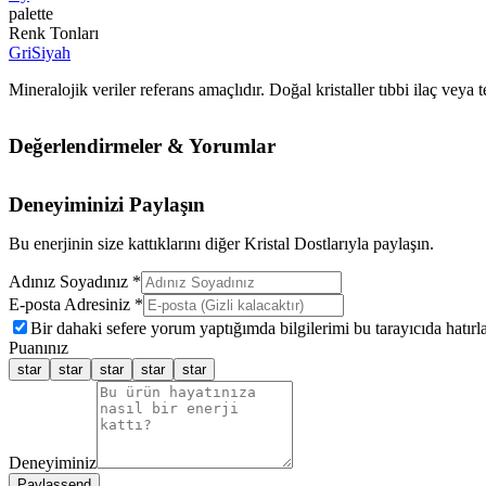
palette
Renk Tonları
Gri
Siyah
Mineralojik veriler referans amaçlıdır. Doğal kristaller tıbbi ilaç vey
Değerlendirmeler & Yorumlar
Deneyiminizi Paylaşın
Bu enerjinin size kattıklarını diğer Kristal Dostlarıyla paylaşın.
Adınız Soyadınız *
E-posta Adresiniz *
Bir dahaki sefere yorum yaptığımda bilgilerimi bu tarayıcıda hatırla
Puanınız
star
star
star
star
star
Deneyiminiz
Paylaş
send