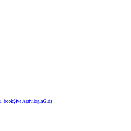
u_book
Şiva Arşivi
login
Giriş