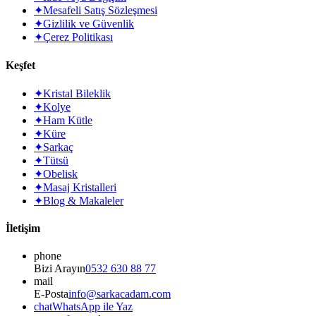
✦
Mesafeli Satış Sözleşmesi
✦
Gizlilik ve Güvenlik
✦
Çerez Politikası
Keşfet
✦
Kristal Bileklik
✦
Kolye
✦
Ham Kütle
✦
Küre
✦
Sarkaç
✦
Tütsü
✦
Obelisk
✦
Masaj Kristalleri
✦
Blog & Makaleler
İletişim
phone
Bizi Arayın
0532 630 88 77
mail
E-Posta
info@sarkacadam.com
chat
WhatsApp ile Yaz