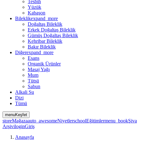
Tesbih
Yüzük
Kabaşon
Bileklik
expand_more
Doğaltaş Bileklik
Erkek Doğaltaş Bileklik
Gümüş Doğaltaş Bileklik
Kehribar Bileklik
Bakır Bileklik
Diğer
expand_more
Esans
Organik Ürünler
Masaj Yağı
Mum
Tütsü
Sabun
Alkali Su
Dizi
Tümü
menu
Keşfet
store
Mağaza
auto_awesome
Niyetler
school
Eğitimler
menu_book
Şiva
Arşivi
login
Giriş
Anasayfa