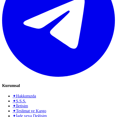
Kurumsal
✦
Hakkımızda
✦
S.S.S.
✦
İletişim
✦
Teslimat ve Kargo
✦
İade veya Değişim