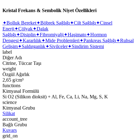
Kristal Frekans & Sembolik Niyet Özellikleri
✦
Bolluk Bereket
✦
Böbrek Sağlığı
✦
Cilt Sağlığı
✦
Cinsel
Enerji
✦
Çölyak
✦
Dalak
Sağlığı
✦
Disiplin
✦
Fibromiyalji
✦
Haşimato
✦
Hormon
Dengesi
✦
Kararlılık
✦
Mide Problemleri
✦
Pankreas Sağlığı
✦
Ruhsal
Gelişim
✦
Saldırganlık
✦
Sivilceler
✦
Sindirim Sistemi
label
Diğer Adı
Citrine, Tüccar Taşı
weight
Özgül Ağırlık
2,65 g/cm³
functions
Kimyasal Formülü
Si O2 (Silikon dioksit) + Al, Fe, Ca, Li, Na, Mg, S, K
science
Kimyasal Grubu
Silikat
account_tree
Bağlı Grubu
Kuvars
grid_on