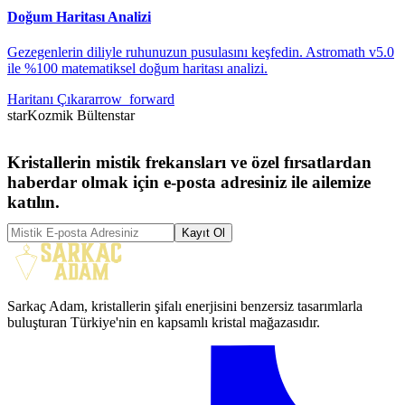
Doğum Haritası Analizi
Gezegenlerin diliyle ruhunuzun pusulasını keşfedin. Astromath v5.0
ile %100 matematiksel doğum haritası analizi.
Haritanı Çıkar
arrow_forward
star
Kozmik Bülten
star
Kristallerin mistik frekansları ve özel fırsatlardan
haberdar olmak için e-posta adresiniz ile ailemize
katılın.
Kayıt Ol
Sarkaç Adam, kristallerin şifalı enerjisini benzersiz tasarımlarla
buluşturan Türkiye'nin en kapsamlı kristal mağazasıdır.