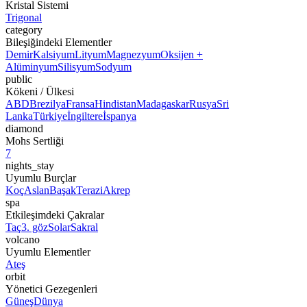
Kristal Sistemi
Trigonal
category
Bileşiğindeki Elementler
Demir
Kalsiyum
Lityum
Magnezyum
Oksijen +
Alüminyum
Silisyum
Sodyum
public
Kökeni / Ülkesi
ABD
Brezilya
Fransa
Hindistan
Madagaskar
Rusya
Sri
Lanka
Türkiye
İngiltere
İspanya
diamond
Mohs Sertliği
7
nights_stay
Uyumlu Burçlar
Koç
Aslan
Başak
Terazi
Akrep
spa
Etkileşimdeki Çakralar
Taç
3. göz
Solar
Sakral
volcano
Uyumlu Elementler
Ateş
orbit
Yönetici Gezegenleri
Güneş
Dünya