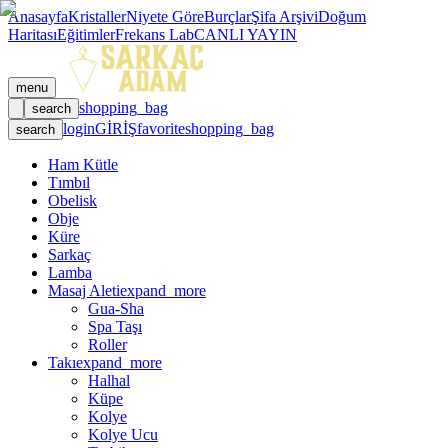
Anasayfa
Kristaller
Niyete Göre
Burçlar
Şifa Arşivi
Doğum
Haritası
Eğitimler
Frekans Lab
CANLI YAYIN
menu
shopping_bag
search
login
GİRİŞ
favorite
shopping_bag
search
Ham Kütle
Tımbıl
Obelisk
Obje
Küre
Sarkaç
Lamba
Masaj Aleti
expand_more
Gua-Sha
Spa Taşı
Roller
Takı
expand_more
Halhal
Küpe
Kolye
Kolye Ucu