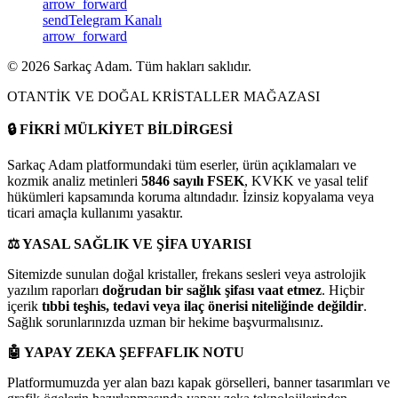
arrow_forward
send
Telegram Kanalı
arrow_forward
©
2026
Sarkaç Adam. Tüm hakları saklıdır.
OTANTİK VE DOĞAL KRİSTALLER MAĞAZASI
🔒
FİKRİ MÜLKİYET BİLDİRGESİ
Sarkaç Adam platformundaki tüm eserler, ürün açıklamaları ve
kozmik analiz metinleri
5846 sayılı FSEK
, KVKK ve yasal telif
hükümleri kapsamında koruma altındadır. İzinsiz kopyalama veya
ticari amaçla kullanımı yasaktır.
⚖️
YASAL SAĞLIK VE ŞİFA UYARISI
Sitemizde sunulan doğal kristaller, frekans sesleri veya astrolojik
yazılım raporları
doğrudan bir sağlık şifası vaat etmez
. Hiçbir
içerik
tıbbi teşhis, tedavi veya ilaç önerisi niteliğinde değildir
.
Sağlık sorunlarınızda uzman bir hekime başvurmalısınız.
🤖
YAPAY ZEKA ŞEFFAFLIK NOTU
Platformumuzda yer alan bazı kapak görselleri, banner tasarımları ve