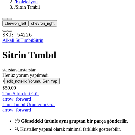
/
Koleksiyon
/
Sitrin Tımbıl
chevron_left
chevron_right
SKU:
54226
Alkali Su
Tımbıl
Sitrin
Sitrin Tımbıl
star
star
star
star
star
Henüz yorum yapılmadı
•
edit_note
İlk Yorumu Sen Yap
₺50,00
Tüm Sitrin leri Gör
arrow_forward
Tüm Tımbıl Ürünlerini Gör
arrow_forward
📦
Görseldeki ürünle aynı gruptan bir parça gönderilir.
🔍 Kristaller yapısal olarak minimal farklılık gösterebilir.