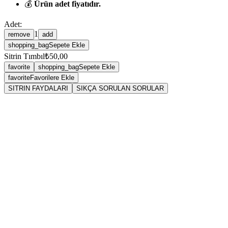
💰
Ürün adet fiyatıdır.
Adet:
1
remove
add
shopping_bag
Sepete Ekle
Sitrin Tımbıl
₺50,00
favorite
shopping_bag
Sepete Ekle
favorite
Favorilere Ekle
SITRIN FAYDALARI
SIKÇA SORULAN SORULAR