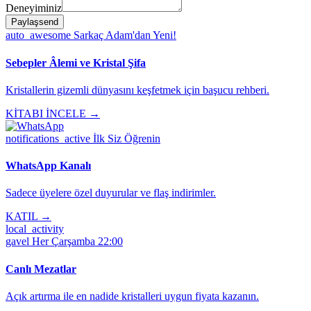
Deneyiminiz
Paylaş
send
auto_awesome
Sarkaç Adam'dan Yeni!
Sebepler Âlemi ve Kristal Şifa
Kristallerin gizemli dünyasını keşfetmek için başucu rehberi.
KİTABI İNCELE →
notifications_active
İlk Siz Öğrenin
WhatsApp Kanalı
Sadece üyelere özel duyurular ve flaş indirimler.
KATIL →
local_activity
gavel
Her Çarşamba 22:00
Canlı Mezatlar
Açık artırma ile en nadide kristalleri uygun fiyata kazanın.