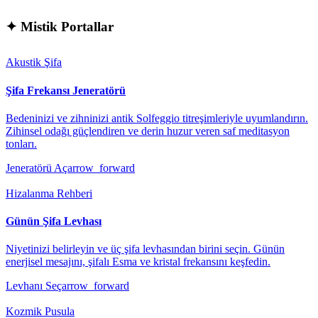
✦
Mistik Portallar
Akustik Şifa
Şifa Frekansı Jeneratörü
Bedeninizi ve zihninizi antik Solfeggio titreşimleriyle uyumlandırın.
Zihinsel odağı güçlendiren ve derin huzur veren saf meditasyon
tonları.
Jeneratörü Aç
arrow_forward
Hizalanma Rehberi
Günün Şifa Levhası
Niyetinizi belirleyin ve üç şifa levhasından birini seçin. Günün
enerjisel mesajını, şifalı Esma ve kristal frekansını keşfedin.
Levhanı Seç
arrow_forward
Kozmik Pusula