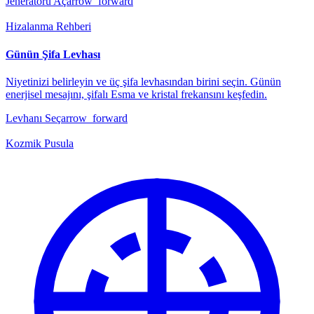
Jeneratörü Aç
arrow_forward
Hizalanma Rehberi
Günün Şifa Levhası
Niyetinizi belirleyin ve üç şifa levhasından birini seçin. Günün
enerjisel mesajını, şifalı Esma ve kristal frekansını keşfedin.
Levhanı Seç
arrow_forward
Kozmik Pusula