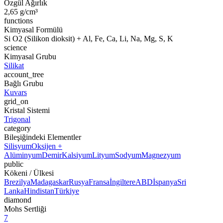
Özgül Ağırlık
2,65 g/cm³
functions
Kimyasal Formülü
Si O2 (Silikon dioksit) + Al, Fe, Ca, Li, Na, Mg, S, K
science
Kimyasal Grubu
Silikat
account_tree
Bağlı Grubu
Kuvars
grid_on
Kristal Sistemi
Trigonal
category
Bileşiğindeki Elementler
Silisyum
Oksijen +
Alüminyum
Demir
Kalsiyum
Lityum
Sodyum
Magnezyum
public
Kökeni / Ülkesi
Brezilya
Madagaskar
Rusya
Fransa
İngiltere
ABD
İspanya
Sri
Lanka
Hindistan
Türkiye
diamond
Mohs Sertliği
7