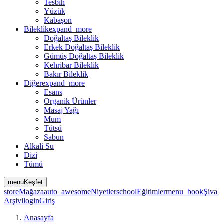
Tesbih
Yüzük
Kabaşon
Bileklik
expand_more
Doğaltaş Bileklik
Erkek Doğaltaş Bileklik
Gümüş Doğaltaş Bileklik
Kehribar Bileklik
Bakır Bileklik
Diğer
expand_more
Esans
Organik Ürünler
Masaj Yağı
Mum
Tütsü
Sabun
Alkali Su
Dizi
Tümü
menu
Keşfet
store
Mağaza
auto_awesome
Niyetler
school
Eğitimler
menu_book
Şiva
Arşivi
login
Giriş
Anasayfa