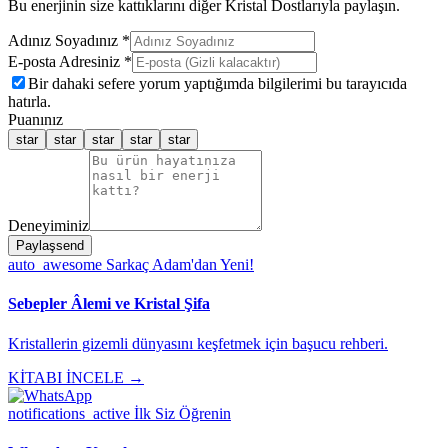
Bu enerjinin size kattıklarını diğer Kristal Dostlarıyla paylaşın.
Adınız Soyadınız *
E-posta Adresiniz *
Bir dahaki sefere yorum yaptığımda bilgilerimi bu tarayıcıda
hatırla.
Puanınız
star
star
star
star
star
Deneyiminiz
Paylaş
send
auto_awesome
Sarkaç Adam'dan Yeni!
Sebepler Âlemi ve Kristal Şifa
Kristallerin gizemli dünyasını keşfetmek için başucu rehberi.
KİTABI İNCELE →
notifications_active
İlk Siz Öğrenin