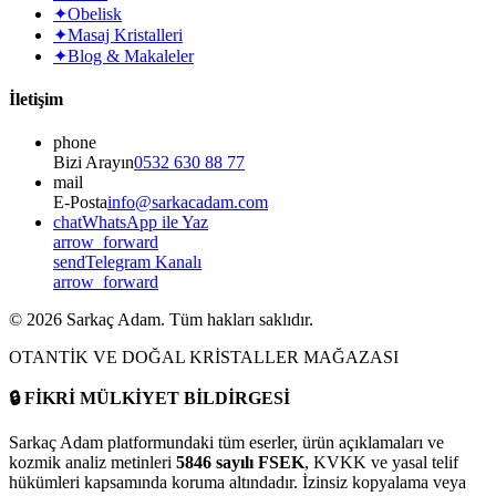
✦
Obelisk
✦
Masaj Kristalleri
✦
Blog & Makaleler
İletişim
phone
Bizi Arayın
0532 630 88 77
mail
E-Posta
info@sarkacadam.com
chat
WhatsApp ile Yaz
arrow_forward
send
Telegram Kanalı
arrow_forward
©
2026
Sarkaç Adam. Tüm hakları saklıdır.
OTANTİK VE DOĞAL KRİSTALLER MAĞAZASI
🔒
FİKRİ MÜLKİYET BİLDİRGESİ
Sarkaç Adam platformundaki tüm eserler, ürün açıklamaları ve
kozmik analiz metinleri
5846 sayılı FSEK
, KVKK ve yasal telif
hükümleri kapsamında koruma altındadır. İzinsiz kopyalama veya