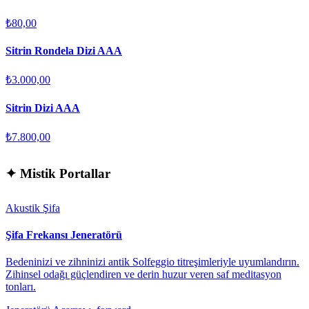
₺80,00
Sitrin Rondela Dizi AAA
₺3.000,00
Sitrin Dizi AAA
₺7.800,00
✦
Mistik Portallar
Akustik Şifa
Şifa Frekansı Jeneratörü
Bedeninizi ve zihninizi antik Solfeggio titreşimleriyle uyumlandırın.
Zihinsel odağı güçlendiren ve derin huzur veren saf meditasyon
tonları.