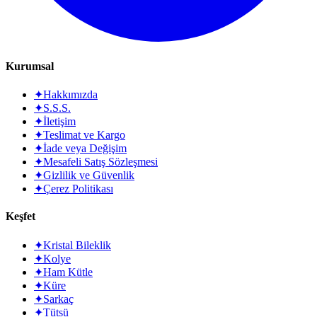
Kurumsal
✦
Hakkımızda
✦
S.S.S.
✦
İletişim
✦
Teslimat ve Kargo
✦
İade veya Değişim
✦
Mesafeli Satış Sözleşmesi
✦
Gizlilik ve Güvenlik
✦
Çerez Politikası
Keşfet
✦
Kristal Bileklik
✦
Kolye
✦
Ham Kütle
✦
Küre
✦
Sarkaç
✦
Tütsü