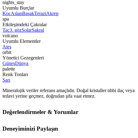
nights_stay
Uyumlu Burçlar
Koç
Aslan
Başak
Terazi
Akrep
spa
Etkileşimdeki Çakralar
Taç
3. göz
Solar
Sakral
volcano
Uyumlu Elementler
Ateş
orbit
Yönetici Gezegenleri
Güneş
Dünya
palette
Renk Tonları
Sarı
Mineralojik veriler referans amaçlıdır. Doğal kristaller tıbbi ilaç veya
tedavi yerine geçmez, doğrudan şifa vaat etmez.
Değerlendirmeler & Yorumlar
Deneyiminizi Paylaşın