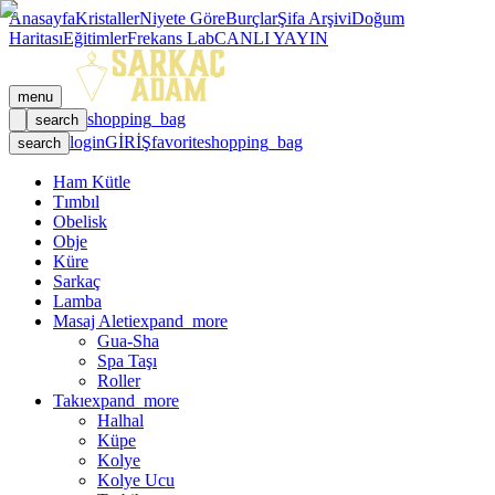
Anasayfa
Kristaller
Niyete Göre
Burçlar
Şifa Arşivi
Doğum
Haritası
Eğitimler
Frekans Lab
CANLI YAYIN
menu
shopping_bag
search
login
GİRİŞ
favorite
shopping_bag
search
Ham Kütle
Tımbıl
Obelisk
Obje
Küre
Sarkaç
Lamba
Masaj Aleti
expand_more
Gua-Sha
Spa Taşı
Roller
Takı
expand_more
Halhal
Küpe
Kolye
Kolye Ucu