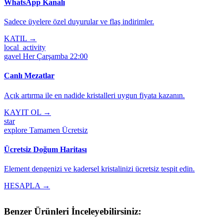
WhatsApp Kanalı
Sadece üyelere özel duyurular ve flaş indirimler.
KATIL →
local_activity
gavel
Her Çarşamba 22:00
Canlı Mezatlar
Açık artırma ile en nadide kristalleri uygun fiyata kazanın.
KAYIT OL →
star
explore
Tamamen Ücretsiz
Ücretsiz Doğum Haritası
Element dengenizi ve kadersel kristalinizi ücretsiz tespit edin.
HESAPLA →
Benzer Ürünleri İnceleyebilirsiniz: