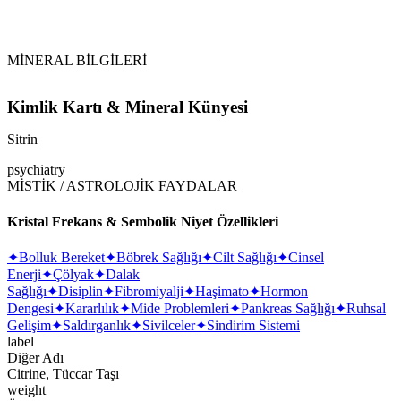
MİNERAL BİLGİLERİ
Kimlik Kartı & Mineral Künyesi
Sitrin
psychiatry
MİSTİK / ASTROLOJİK FAYDALAR
Kristal Frekans & Sembolik Niyet Özellikleri
✦
Bolluk Bereket
✦
Böbrek Sağlığı
✦
Cilt Sağlığı
✦
Cinsel
Enerji
✦
Çölyak
✦
Dalak
Sağlığı
✦
Disiplin
✦
Fibromiyalji
✦
Haşimato
✦
Hormon
Dengesi
✦
Kararlılık
✦
Mide Problemleri
✦
Pankreas Sağlığı
✦
Ruhsal
Gelişim
✦
Saldırganlık
✦
Sivilceler
✦
Sindirim Sistemi
label
Diğer Adı
Citrine, Tüccar Taşı
weight