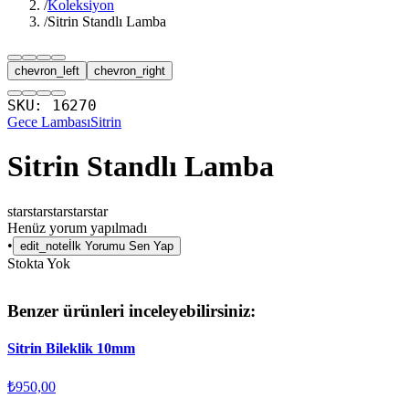
/
Koleksiyon
/
Sitrin Standlı Lamba
chevron_left
chevron_right
SKU:
16270
Gece Lambası
Sitrin
Sitrin Standlı Lamba
star
star
star
star
star
Henüz yorum yapılmadı
•
edit_note
İlk Yorumu Sen Yap
Stokta Yok
Benzer ürünleri inceleyebilirsiniz:
Sitrin Bileklik 10mm
₺950,00