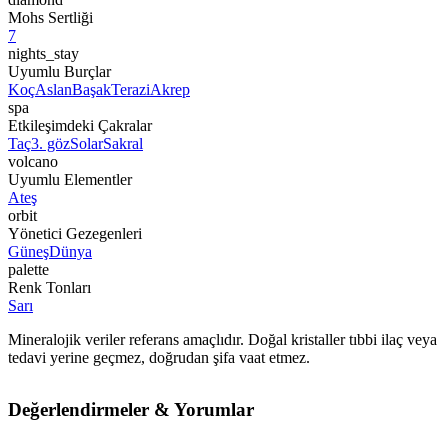
Mohs Sertliği
7
nights_stay
Uyumlu Burçlar
Koç
Aslan
Başak
Terazi
Akrep
spa
Etkileşimdeki Çakralar
Taç
3. göz
Solar
Sakral
volcano
Uyumlu Elementler
Ateş
orbit
Yönetici Gezegenleri
Güneş
Dünya
palette
Renk Tonları
Sarı
Mineralojik veriler referans amaçlıdır. Doğal kristaller tıbbi ilaç veya
tedavi yerine geçmez, doğrudan şifa vaat etmez.
Değerlendirmeler & Yorumlar