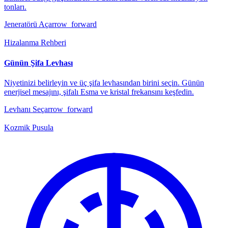
tonları.
Jeneratörü Aç
arrow_forward
Hizalanma Rehberi
Günün Şifa Levhası
Niyetinizi belirleyin ve üç şifa levhasından birini seçin. Günün
enerjisel mesajını, şifalı Esma ve kristal frekansını keşfedin.
Levhanı Seç
arrow_forward
Kozmik Pusula