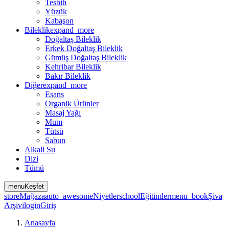
Tesbih
Yüzük
Kabaşon
Bileklik
expand_more
Doğaltaş Bileklik
Erkek Doğaltaş Bileklik
Gümüş Doğaltaş Bileklik
Kehribar Bileklik
Bakır Bileklik
Diğer
expand_more
Esans
Organik Ürünler
Masaj Yağı
Mum
Tütsü
Sabun
Alkali Su
Dizi
Tümü
menu
Keşfet
store
Mağaza
auto_awesome
Niyetler
school
Eğitimler
menu_book
Şiva
Arşivi
login
Giriş
Anasayfa