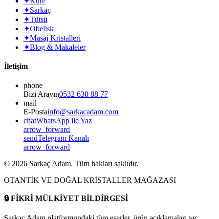
✦
Küre
✦
Sarkaç
✦
Tütsü
✦
Obelisk
✦
Masaj Kristalleri
✦
Blog & Makaleler
İletişim
phone
Bizi Arayın
0532 630 88 77
mail
E-Posta
info@sarkacadam.com
chat
WhatsApp ile Yaz
arrow_forward
send
Telegram Kanalı
arrow_forward
©
2026
Sarkaç Adam. Tüm hakları saklıdır.
OTANTİK VE DOĞAL KRİSTALLER MAĞAZASI
🔒
FİKRİ MÜLKİYET BİLDİRGESİ
Sarkaç Adam platformundaki tüm eserler, ürün açıklamaları ve