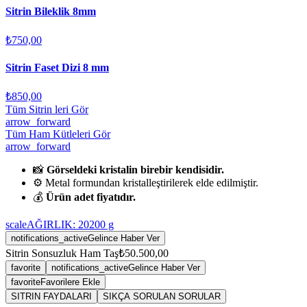
Sitrin Bileklik 8mm
₺750,00
Sitrin Faset Dizi 8 mm
₺850,00
Tüm Sitrin leri Gör
arrow_forward
Tüm Ham Kütleleri Gör
arrow_forward
📸
Görseldeki kristalin birebir kendisidir.
⚙️ Metal formundan kristalleştirilerek elde edilmiştir.
💰
Ürün adet fiyatıdır.
scale
AĞIRLIK:
20200
g
notifications_active
Gelince Haber Ver
Sitrin Sonsuzluk Ham Taş
₺50.500,00
favorite
notifications_active
Gelince Haber Ver
favorite
Favorilere Ekle
SITRIN FAYDALARI
SIKÇA SORULAN SORULAR