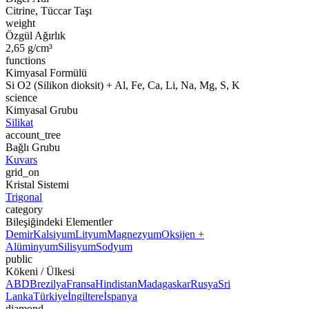
Citrine, Tüccar Taşı
weight
Özgül Ağırlık
2,65 g/cm³
functions
Kimyasal Formülü
Si O2 (Silikon dioksit) + Al, Fe, Ca, Li, Na, Mg, S, K
science
Kimyasal Grubu
Silikat
account_tree
Bağlı Grubu
Kuvars
grid_on
Kristal Sistemi
Trigonal
category
Bileşiğindeki Elementler
Demir
Kalsiyum
Lityum
Magnezyum
Oksijen +
Alüminyum
Silisyum
Sodyum
public
Kökeni / Ülkesi
ABD
Brezilya
Fransa
Hindistan
Madagaskar
Rusya
Sri
Lanka
Türkiye
İngiltere
İspanya
diamond