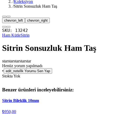
/
Koleksiyon
/
Sitrin Sonsuzluk Ham Taş
chevron_left
chevron_right
SKU:
13242
Ham Kütle
Sitrin
Sitrin Sonsuzluk Ham Taş
star
star
star
star
star
Henüz yorum yapılmadı
•
edit_note
İlk Yorumu Sen Yap
Stokta Yok
Benzer ürünleri inceleyebilirsiniz:
Sitrin Bileklik 10mm
₺950,00