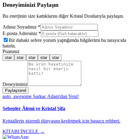
Deneyiminizi Paylaşın
Bu enerjinin size kattıklarını diğer Kristal Dostlarıyla paylaşın.
Adınız Soyadınız *
E-posta Adresiniz *
Bir dahaki sefere yorum yaptığımda bilgilerimi bu tarayıcıda
hatırla.
Puanınız
star
star
star
star
star
Deneyiminiz
Paylaş
send
auto_awesome
Sarkaç Adam'dan Yeni!
Sebepler Âlemi ve Kristal Şifa
Kristallerin gizemli dünyasını keşfetmek için başucu rehberi.
KİTABI İNCELE →