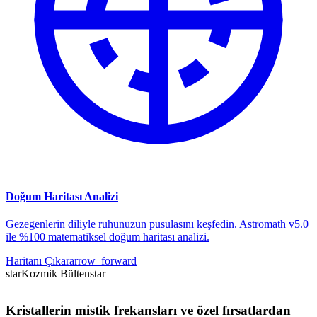
Doğum Haritası Analizi
Gezegenlerin diliyle ruhunuzun pusulasını keşfedin. Astromath v5.0
ile %100 matematiksel doğum haritası analizi.
Haritanı Çıkar
arrow_forward
star
Kozmik Bülten
star
Kristallerin mistik frekansları ve özel fırsatlardan