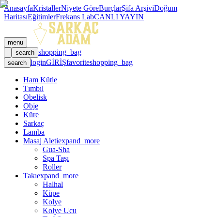
Anasayfa
Kristaller
Niyete Göre
Burçlar
Şifa Arşivi
Doğum
Haritası
Eğitimler
Frekans Lab
CANLI YAYIN
menu
shopping_bag
search
login
GİRİŞ
favorite
shopping_bag
search
Ham Kütle
Tımbıl
Obelisk
Obje
Küre
Sarkaç
Lamba
Masaj Aleti
expand_more
Gua-Sha
Spa Taşı
Roller
Takı
expand_more
Halhal
Küpe
Kolye
Kolye Ucu