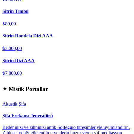
Sitrin Tımbıl
₺80,00
Sitrin Rondela Dizi AAA
₺3.000,00
Sitrin Dizi AAA
₺7.800,00
✦
Mistik Portallar
Akustik Şifa
Şifa Frekansı Jeneratörü
Bedeninizi ve zihninizi antik Solfeggio titreşimleriyle uyumlandırın.
Zihinsel odağı güçlendiren ve derin huzur veren saf meditasyon