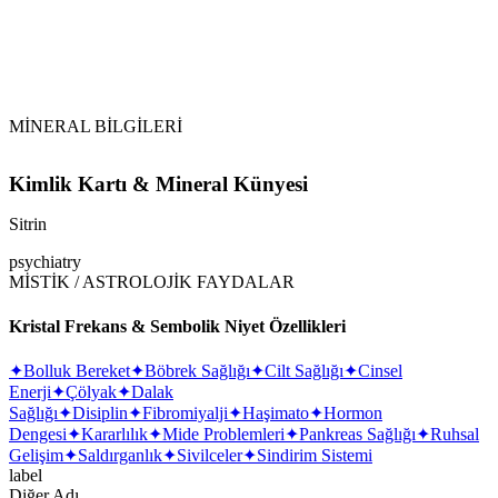
MİNERAL BİLGİLERİ
Kimlik Kartı & Mineral Künyesi
Sitrin
psychiatry
MİSTİK / ASTROLOJİK FAYDALAR
Kristal Frekans & Sembolik Niyet Özellikleri
✦
Bolluk Bereket
✦
Böbrek Sağlığı
✦
Cilt Sağlığı
✦
Cinsel
Enerji
✦
Çölyak
✦
Dalak
Sağlığı
✦
Disiplin
✦
Fibromiyalji
✦
Haşimato
✦
Hormon
Dengesi
✦
Kararlılık
✦
Mide Problemleri
✦
Pankreas Sağlığı
✦
Ruhsal
Gelişim
✦
Saldırganlık
✦
Sivilceler
✦
Sindirim Sistemi
label
Diğer Adı