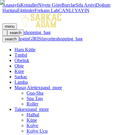
Anasayfa
Kristaller
Niyete Göre
Burçlar
Şifa Arşivi
Doğum
Haritası
Eğitimler
Frekans Lab
CANLI YAYIN
menu
shopping_bag
search
login
GİRİŞ
favorite
shopping_bag
search
Ham Kütle
Tımbıl
Obelisk
Obje
Küre
Sarkaç
Lamba
Masaj Aleti
expand_more
Gua-Sha
Spa Taşı
Roller
Takı
expand_more
Halhal
Küpe
Kolye
Kolye Ucu