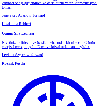
Zihinsel odağı güçlendiren ve derin huzur veren saf meditasyon
tonları.
Jeneratörü Aç
arrow_forward
Hizalanma Rehberi
Günün Şifa Levhası
Niyetinizi belirleyin ve üç şifa levhasından birini seçin. Günün
enerjisel mesajını, şifalı Esma ve kristal frekansını keşfedin.
Levhanı Seç
arrow_forward
Kozmik Pusula