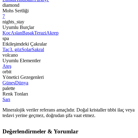
diamond
Mohs Sertliği
7
nights_stay
Uyumlu Burçlar
Koç
Aslan
Başak
Terazi
Akrep
spa
Etkileşimdeki Çakralar
Taç
3. göz
Solar
Sakral
volcano
Uyumlu Elementler
Ateş
orbit
Yönetici Gezegenleri
Güneş
Dünya
palette
Renk Tonları
Sarı
Mineralojik veriler referans amaçlıdır. Doğal kristaller tıbbi ilaç veya
tedavi yerine geçmez, doğrudan şifa vaat etmez.
Değerlendirmeler & Yorumlar