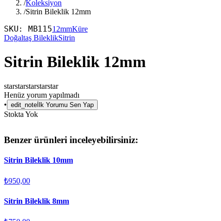
/
Koleksiyon
/
Sitrin Bileklik 12mm
SKU:
MB115
12mm
Küre
Doğaltaş Bileklik
Sitrin
Sitrin Bileklik 12mm
star
star
star
star
star
Henüz yorum yapılmadı
•
edit_note
İlk Yorumu Sen Yap
Stokta Yok
Benzer ürünleri inceleyebilirsiniz:
Sitrin Bileklik 10mm
₺950,00
Sitrin Bileklik 8mm