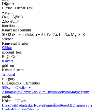
Diğer Adı
Citrine, Tüccar Taşı
weight
Özgül Ağırlık
2,65 g/cm³
functions
Kimyasal Formülü
Si O2 (Silikon dioksit) + Al, Fe, Ca, Li, Na, Mg, S, K
science
Kimyasal Grubu
Silikat
account_tree
Bağlı Grubu
Kuvars
grid_on
Kristal Sistemi
Trigonal
category
Bileşiğindeki Elementler
Silisyum
Oksijen +
Alüminyum
Demir
Kalsiyum
Lityum
Sodyum
Magnezyum
public
Kökeni / Ülkesi
Brezilya
Madagaskar
Rusya
Fransa
İngiltere
ABD
İspanya
Sri
Lanka
Hindistan
Türkiye