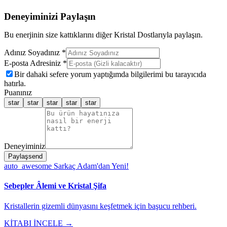
Deneyiminizi Paylaşın
Bu enerjinin size kattıklarını diğer Kristal Dostlarıyla paylaşın.
Adınız Soyadınız *
E-posta Adresiniz *
Bir dahaki sefere yorum yaptığımda bilgilerimi bu tarayıcıda
hatırla.
Puanınız
star
star
star
star
star
Deneyiminiz
Paylaş
send
auto_awesome
Sarkaç Adam'dan Yeni!
Sebepler Âlemi ve Kristal Şifa
Kristallerin gizemli dünyasını keşfetmek için başucu rehberi.
KİTABI İNCELE →