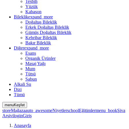
Tesbih
Yüzük
Kabaşon
Bileklik
expand_more
Doğaltaş Bileklik
Erkek Doğaltaş Bileklik
Gümüş Doğaltaş Bileklik
Kehribar Bileklik
Bakır Bileklik
Diğer
expand_more
Esans
Organik Ürünler
Masaj Yağı
Mum
Tütsü
Sabun
Alkali Su
Dizi
Tümü
menu
Keşfet
store
Mağaza
auto_awesome
Niyetler
school
Eğitimler
menu_book
Şiva
Arşivi
login
Giriş
Anasayfa