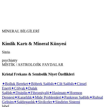
MİNERAL BİLGİLERİ
Kimlik Kartı & Mineral Künyesi
Sitrin
psychiatry
MİSTİK / ASTROLOJİK FAYDALAR
Kristal Frekans & Sembolik Niyet Özellikleri
✦
Bolluk Bereket
✦
Böbrek Sağlığı
✦
Cilt Sağlığı
✦
Cinsel
Enerji
✦
Çölyak
✦
Dalak
Sağlığı
✦
Disiplin
✦
Fibromiyalji
✦
Haşimato
✦
Hormon
Dengesi
✦
Kararlılık
✦
Mide Problemleri
✦
Pankreas Sağlığı
✦
Ruhsal
Gelişim
✦
Saldırganlık
✦
Sivilceler
✦
Sindirim Sistemi
label