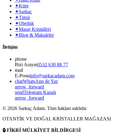
✦
Küre
✦
Sarkaç
✦
Tütsü
✦
Obelisk
✦
Masaj Kristalleri
✦
Blog & Makaleler
İletişim
phone
Bizi Arayın
0532 630 88 77
mail
E-Posta
info@sarkacadam.com
chat
WhatsApp ile Yaz
arrow_forward
send
Telegram Kanalı
arrow_forward
©
2026
Sarkaç Adam. Tüm hakları saklıdır.
OTANTİK VE DOĞAL KRİSTALLER MAĞAZASI
🔒
FİKRİ MÜLKİYET BİLDİRGESİ