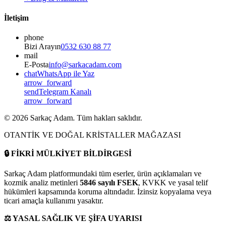
İletişim
phone
Bizi Arayın
0532 630 88 77
mail
E-Posta
info@sarkacadam.com
chat
WhatsApp ile Yaz
arrow_forward
send
Telegram Kanalı
arrow_forward
©
2026
Sarkaç Adam. Tüm hakları saklıdır.
OTANTİK VE DOĞAL KRİSTALLER MAĞAZASI
🔒
FİKRİ MÜLKİYET BİLDİRGESİ
Sarkaç Adam platformundaki tüm eserler, ürün açıklamaları ve
kozmik analiz metinleri
5846 sayılı FSEK
, KVKK ve yasal telif
hükümleri kapsamında koruma altındadır. İzinsiz kopyalama veya
ticari amaçla kullanımı yasaktır.
⚖️
YASAL SAĞLIK VE ŞİFA UYARISI