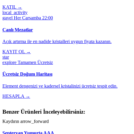
KATIL →
local_activity
gavel
Her Çarşamba 22:00
Canlı Mezatlar
Açık artırma ile en nadide kristalleri uygun fiyata kazanın.
KAYIT OL →
star
explore
Tamamen Ücretsiz
Ücretsiz Doğum Haritası
Element dengenizi ve kadersel kristalinizi ücretsiz tespit edin.
HESAPLA →
Benzer Ürünleri İnceleyebilirsiniz:
Kaydırın
arrow_forward
Septeryan Yumurta AAA