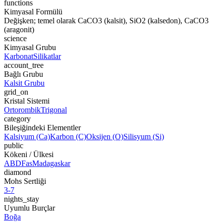
functions
Kimyasal Formülü
Değişken; temel olarak CaCO3 (kalsit), SiO2 (kalsedon), CaCO3
(aragonit)
science
Kimyasal Grubu
Karbonat
Silikatlar
account_tree
Bağlı Grubu
Kalsit Grubu
grid_on
Kristal Sistemi
Ortorombik
Trigonal
category
Bileşiğindeki Elementler
Kalsiyum (Ca)
Karbon (C)
Oksijen (O)
Silisyum (Si)
public
Kökeni / Ülkesi
ABD
Fas
Madagaskar
diamond
Mohs Sertliği
3-7
nights_stay
Uyumlu Burçlar
Boğa