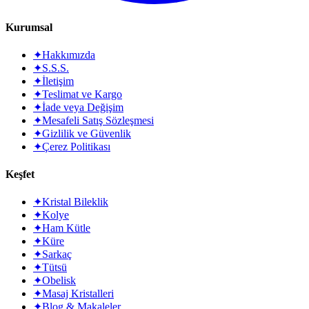
Kurumsal
✦
Hakkımızda
✦
S.S.S.
✦
İletişim
✦
Teslimat ve Kargo
✦
İade veya Değişim
✦
Mesafeli Satış Sözleşmesi
✦
Gizlilik ve Güvenlik
✦
Çerez Politikası
Keşfet
✦
Kristal Bileklik
✦
Kolye
✦
Ham Kütle
✦
Küre
✦
Sarkaç
✦
Tütsü
✦
Obelisk
✦
Masaj Kristalleri
✦
Blog & Makaleler