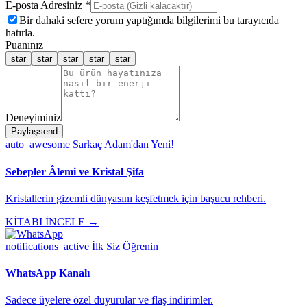
E-posta Adresiniz *
Bir dahaki sefere yorum yaptığımda bilgilerimi bu tarayıcıda
hatırla.
Puanınız
star
star
star
star
star
Deneyiminiz
Paylaş
send
auto_awesome
Sarkaç Adam'dan Yeni!
Sebepler Âlemi ve Kristal Şifa
Kristallerin gizemli dünyasını keşfetmek için başucu rehberi.
KİTABI İNCELE →
notifications_active
İlk Siz Öğrenin
WhatsApp Kanalı
Sadece üyelere özel duyurular ve flaş indirimler.