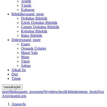
Tesbih
Yüzük
Kabaşon
Bileklik
expand_more
Doğaltaş Bileklik
Erkek Doğaltaş Bileklik
Gümüş Doğaltaş Bileklik
Kehribar Bileklik
Bakır Bileklik
Diğer
expand_more
Esans
Organik Ürünler
Masaj Yağı
Mum
Tütsü
Sabun
Alkali Su
Dizi
Tümü
menu
Keşfet
store
Mağaza
auto_awesome
Niyetler
school
Eğitimler
menu_book
Şiva
Arşivi
login
Giriş
Anasayfa