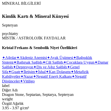
MİNERAL BİLGİLERİ
Kimlik Kartı & Mineral Künyesi
Septeryan
psychiatry
MİSTİK / ASTROLOJİK FAYDALAR
Kristal Frekans & Sembolik Niyet Özellikleri
✦
Ağrılar
✦
Akdeniz Anemisi
✦
Ayak Üşümesi
✦
Bağışıklık
Sistemi
✦
Bağırsak Sağlığı
✦
Cilt Sağlığı
✦
Çocuklara Uygun
✦
Damar
Sağlığı
✦
Depresyon
✦
Diş ve Ağız Sağlığı
✦
Genel
Şifa
✦
Guatr
✦
İletişim
✦
İshal
✦
Kan Dolaşımı
✦
Metafizik
Kabiliyetler
✦
Nazar
✦
Negatif Enerji Kalkanı
✦
Negatif
Düşünceler
✦
Vitiligo
label
Diğer Adı
Dragon Stone, Septarian, Septarya, Septeryan
weight
Özgül Ağırlık
3.95 - 3.97 g/cm³