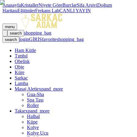
Anasayfa
Kristaller
Niyete Göre
Burçlar
Şifa Arşivi
Doğum
Haritası
Eğitimler
Frekans Lab
CANLI YAYIN
menu
shopping_bag
search
login
GİRİŞ
favorite
shopping_bag
search
Ham Kütle
Tımbıl
Obelisk
Obje
Küre
Sarkaç
Lamba
Masaj Aleti
expand_more
Gua-Sha
Spa Taşı
Roller
Takı
expand_more
Halhal
Küpe
Kolye
Kolye Ucu