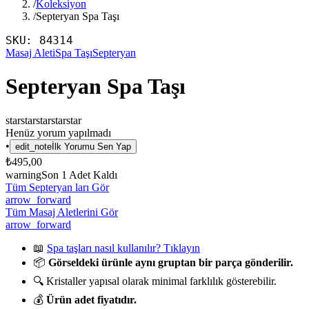
/
Koleksiyon
/
Septeryan Spa Taşı
SKU:
84314
Masaj Aleti
Spa Taşı
Septeryan
Septeryan Spa Taşı
star
star
star
star
star
Henüz yorum yapılmadı
•
edit_note
İlk Yorumu Sen Yap
₺495,00
warning
Son
1
Adet Kaldı
Tüm Septeryan ları Gör
arrow_forward
Tüm Masaj Aletlerini Gör
arrow_forward
📖
Spa taşları nasıl kullanılır? Tıklayın
📦
Görseldeki ürünle aynı gruptan bir parça gönderilir.
🔍 Kristaller yapısal olarak minimal farklılık gösterebilir.
💰
Ürün adet fiyatıdır.