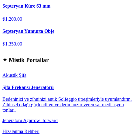
Septeryan Küre 63 mm
₺1.200,00
Septeryan Yumurta Obje
₺1.350,00
✦
Mistik Portallar
Akustik Şifa
Şifa Frekansı Jeneratörü
Bedeninizi ve zihninizi antik Solfeggio titreşimleriyle uyumlandırın.
Zihinsel odağı güçlendiren ve derin huzur veren saf meditasyon
tonları.
Jeneratörü Aç
arrow_forward
Hizalanma Rehberi