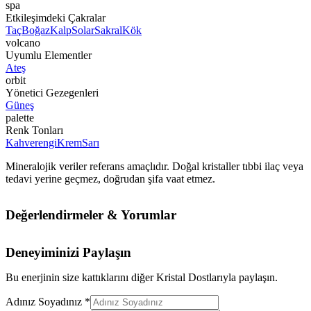
spa
Etkileşimdeki Çakralar
Taç
Boğaz
Kalp
Solar
Sakral
Kök
volcano
Uyumlu Elementler
Ateş
orbit
Yönetici Gezegenleri
Güneş
palette
Renk Tonları
Kahverengi
Krem
Sarı
Mineralojik veriler referans amaçlıdır. Doğal kristaller tıbbi ilaç veya
tedavi yerine geçmez, doğrudan şifa vaat etmez.
Değerlendirmeler & Yorumlar
Deneyiminizi Paylaşın
Bu enerjinin size kattıklarını diğer Kristal Dostlarıyla paylaşın.
Adınız Soyadınız *