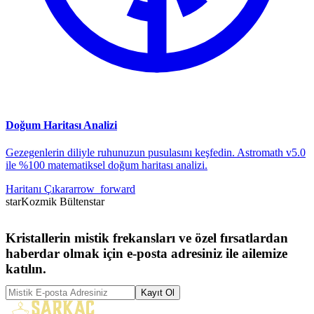
Doğum Haritası Analizi
Gezegenlerin diliyle ruhunuzun pusulasını keşfedin. Astromath v5.0
ile %100 matematiksel doğum haritası analizi.
Haritanı Çıkar
arrow_forward
star
Kozmik Bülten
star
Kristallerin mistik frekansları ve özel fırsatlardan
haberdar olmak için e-posta adresiniz ile ailemize
katılın.
Kayıt Ol