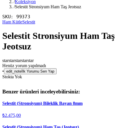
/
Koleksiyon
/
Selestit Stronsiyum Ham Taş Jeotsuz
SKU:
99373
Ham Kütle
Selestit
Selestit Stronsiyum Ham Taş
Jeotsuz
star
star
star
star
star
Henüz yorum yapılmadı
•
edit_note
İlk Yorumu Sen Yap
Stokta Yok
Benzer ürünleri inceleyebilirsiniz:
Selestit (Stronsiyum) Bileklik Bayan 8mm
₺2.475,00
Selestit (Stronsiyum) Ham Taş (Jeotsuz)