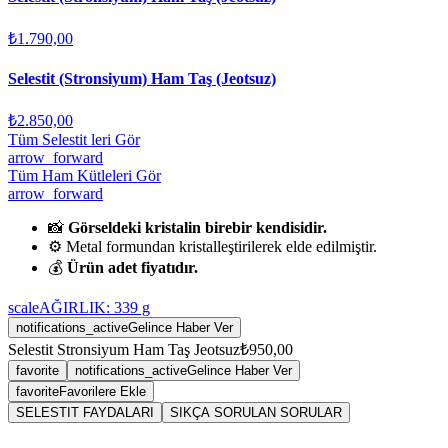
₺1.790,00
Selestit (Stronsiyum) Ham Taş (Jeotsuz)
₺2.850,00
Tüm Selestit leri Gör
arrow_forward
Tüm Ham Kütleleri Gör
arrow_forward
📸
Görseldeki kristalin birebir kendisidir.
⚙️ Metal formundan kristalleştirilerek elde edilmiştir.
💰
Ürün adet fiyatıdır.
scale
AĞIRLIK:
339
g
notifications_active
Gelince Haber Ver
Selestit Stronsiyum Ham Taş Jeotsuz
₺950,00
favorite
notifications_active
Gelince Haber Ver
favorite
Favorilere Ekle
SELESTIT FAYDALARI
SIKÇA SORULAN SORULAR