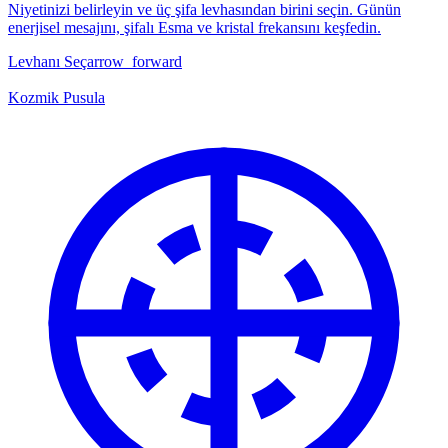
Niyetinizi belirleyin ve üç şifa levhasından birini seçin. Günün
enerjisel mesajını, şifalı Esma ve kristal frekansını keşfedin.
Levhanı Seç
arrow_forward
Kozmik Pusula