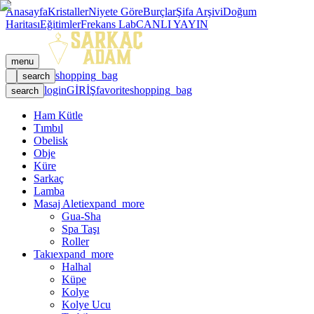
Anasayfa
Kristaller
Niyete Göre
Burçlar
Şifa Arşivi
Doğum
Haritası
Eğitimler
Frekans Lab
CANLI YAYIN
menu
shopping_bag
search
login
GİRİŞ
favorite
shopping_bag
search
Ham Kütle
Tımbıl
Obelisk
Obje
Küre
Sarkaç
Lamba
Masaj Aleti
expand_more
Gua-Sha
Spa Taşı
Roller
Takı
expand_more
Halhal
Küpe
Kolye
Kolye Ucu