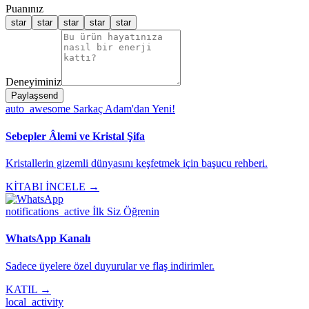
Puanınız
star
star
star
star
star
Deneyiminiz
Paylaş
send
auto_awesome
Sarkaç Adam'dan Yeni!
Sebepler Âlemi ve Kristal Şifa
Kristallerin gizemli dünyasını keşfetmek için başucu rehberi.
KİTABI İNCELE →
notifications_active
İlk Siz Öğrenin
WhatsApp Kanalı
Sadece üyelere özel duyurular ve flaş indirimler.
KATIL →
local_activity