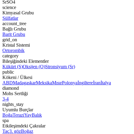
SrSO4
science
Kimyasal Grubu
Sülfatlar
account_tree
Bağlı Grubu
Barit Grubu
grid_on
Kristal Sistemi
Ortorombik
category
Bileşiğindeki Elementler
Kükürt (S)
Oksijen (O)
Stronsiyum (Sr)
public
Kökeni / Ülkesi
ABD
Madagaskar
Meksika
Mısır
Polonya
İngiltere
İran
İtalya
diamond
Mohs Sertliği
3-4
nights_stay
Uyumlu Burçlar
Boğa
Terazi
Yay
Balık
spa
Etkileşimdeki Çakralar
Taç
3. göz
Boğaz