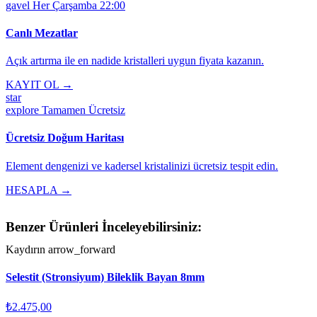
gavel
Her Çarşamba 22:00
Canlı Mezatlar
Açık artırma ile en nadide kristalleri uygun fiyata kazanın.
KAYIT OL →
star
explore
Tamamen Ücretsiz
Ücretsiz Doğum Haritası
Element dengenizi ve kadersel kristalinizi ücretsiz tespit edin.
HESAPLA →
Benzer Ürünleri İnceleyebilirsiniz:
Kaydırın
arrow_forward
Selestit (Stronsiyum) Bileklik Bayan 8mm
₺2.475,00