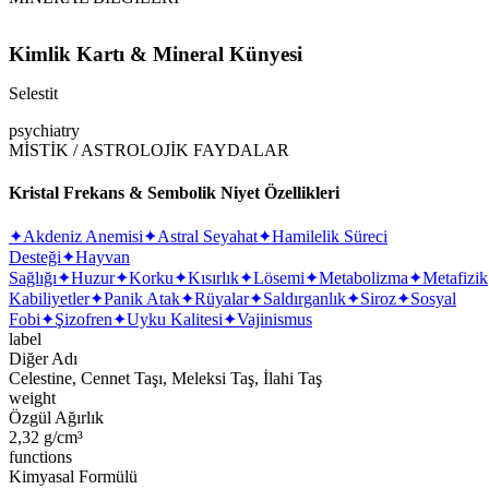
Kimlik Kartı & Mineral Künyesi
Selestit
psychiatry
MİSTİK / ASTROLOJİK FAYDALAR
Kristal Frekans & Sembolik Niyet Özellikleri
✦
Akdeniz Anemisi
✦
Astral Seyahat
✦
Hamilelik Süreci
Desteği
✦
Hayvan
Sağlığı
✦
Huzur
✦
Korku
✦
Kısırlık
✦
Lösemi
✦
Metabolizma
✦
Metafizik
Kabiliyetler
✦
Panik Atak
✦
Rüyalar
✦
Saldırganlık
✦
Siroz
✦
Sosyal
Fobi
✦
Şizofren
✦
Uyku Kalitesi
✦
Vajinismus
label
Diğer Adı
Celestine, Cennet Taşı, Meleksi Taş, İlahi Taş
weight
Özgül Ağırlık
2,32 g/cm³
functions
Kimyasal Formülü