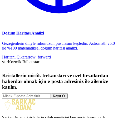
Doğum Haritası Analizi
Gezegenlerin diliyle ruhunuzun pusulasını keşfedin. Astromath v5.0
ile %100 matematiksel doğum haritası analizi.
Haritanı Çıkar
arrow_forward
star
Kozmik Bülten
star
Kristallerin mistik frekansları ve özel fırsatlardan
haberdar olmak için e-posta adresiniz ile ailemize
katılın.
Kayıt Ol
Sarkaç Adam, kristallerin şifalı enerjisini benzersiz tasarımlarla