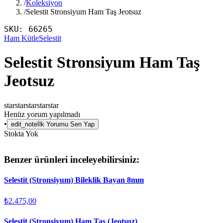
/
Koleksiyon
/
Selestit Stronsiyum Ham Taş Jeotsuz
SKU:
66265
Ham Kütle
Selestit
Selestit Stronsiyum Ham Taş
Jeotsuz
star
star
star
star
star
Henüz yorum yapılmadı
•
edit_note
İlk Yorumu Sen Yap
Stokta Yok
Benzer ürünleri inceleyebilirsiniz:
Selestit (Stronsiyum) Bileklik Bayan 8mm
₺2.475,00
Selestit (Stronsiyum) Ham Taş (Jeotsuz)