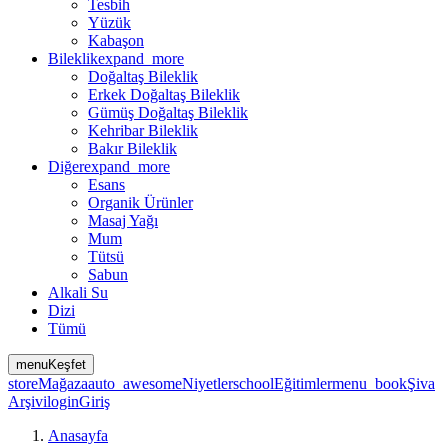
Tesbih
Yüzük
Kabaşon
Bileklik
expand_more
Doğaltaş Bileklik
Erkek Doğaltaş Bileklik
Gümüş Doğaltaş Bileklik
Kehribar Bileklik
Bakır Bileklik
Diğer
expand_more
Esans
Organik Ürünler
Masaj Yağı
Mum
Tütsü
Sabun
Alkali Su
Dizi
Tümü
menu
Keşfet
store
Mağaza
auto_awesome
Niyetler
school
Eğitimler
menu_book
Şiva
Arşivi
login
Giriş
Anasayfa