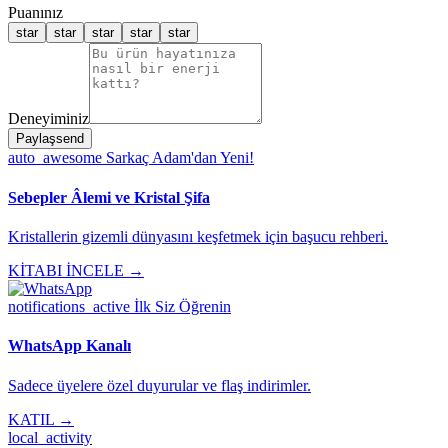
Puanınız
star
star
star
star
star
Deneyiminiz
Paylaş
send
auto_awesome
Sarkaç Adam'dan Yeni!
Sebepler Âlemi ve Kristal Şifa
Kristallerin gizemli dünyasını keşfetmek için başucu rehberi.
KİTABI İNCELE →
notifications_active
İlk Siz Öğrenin
WhatsApp Kanalı
Sadece üyelere özel duyurular ve flaş indirimler.
KATIL →
local_activity