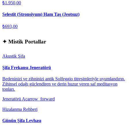
₺1.950,00
Selestit (Stronsiyum) Ham Taş (Jeotsuz)
₺693,00
✦
Mistik Portallar
Akustik Şifa
Şifa Frekansı Jeneratörü
Bedeninizi ve zihninizi antik Solfeggio titreşimleriyle uyumlandırın.
Zihinsel odağı güçlendiren ve derin huzur veren saf meditasyon
tonları.
Jeneratörü Aç
arrow_forward
Hizalanma Rehberi
Günün Şifa Levhası