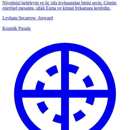
Niyetinizi belirleyin ve üç şifa levhasından birini seçin. Günün
enerjisel mesajını, şifalı Esma ve kristal frekansını keşfedin.
Levhanı Seç
arrow_forward
Kozmik Pusula