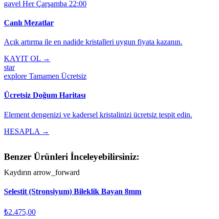
gavel
Her Çarşamba 22:00
Canlı Mezatlar
Açık artırma ile en nadide kristalleri uygun fiyata kazanın.
KAYIT OL →
star
explore
Tamamen Ücretsiz
Ücretsiz Doğum Haritası
Element dengenizi ve kadersel kristalinizi ücretsiz tespit edin.
HESAPLA →
Benzer Ürünleri İnceleyebilirsiniz:
Kaydırın
arrow_forward
Selestit (Stronsiyum) Bileklik Bayan 8mm
₺2.475,00