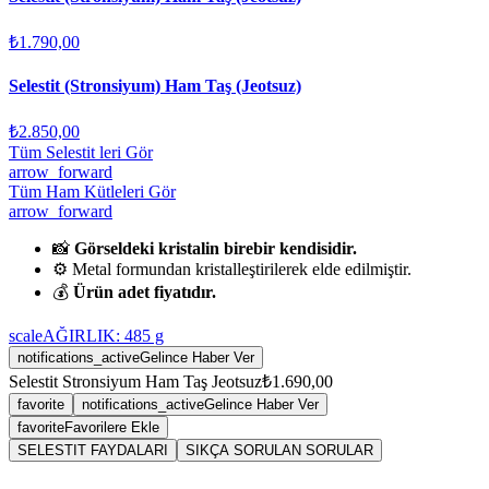
₺1.790,00
Selestit (Stronsiyum) Ham Taş (Jeotsuz)
₺2.850,00
Tüm Selestit leri Gör
arrow_forward
Tüm Ham Kütleleri Gör
arrow_forward
📸
Görseldeki kristalin birebir kendisidir.
⚙️ Metal formundan kristalleştirilerek elde edilmiştir.
💰
Ürün adet fiyatıdır.
scale
AĞIRLIK:
485
g
notifications_active
Gelince Haber Ver
Selestit Stronsiyum Ham Taş Jeotsuz
₺1.690,00
favorite
notifications_active
Gelince Haber Ver
favorite
Favorilere Ekle
SELESTIT FAYDALARI
SIKÇA SORULAN SORULAR