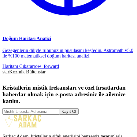
Doğum Haritası Analizi
Gezegenlerin diliyle ruhunuzun pusulasını keşfedin. Astromath v5.0
ile %100 matematiksel doğum haritası analizi.
Haritanı Çıkar
arrow_forward
star
Kozmik Bülten
star
Kristallerin mistik frekansları ve özel fırsatlardan
haberdar olmak için e-posta adresiniz ile ailemize
katılın.
Kayıt Ol
Sarkaç Adam, kristallerin şifalı enerjisini benzersiz tasarımlarla