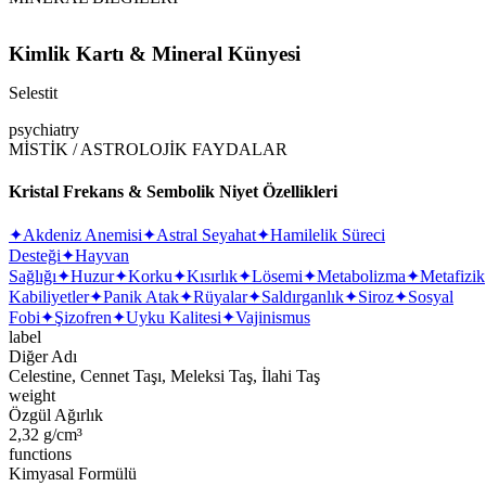
Kimlik Kartı & Mineral Künyesi
Selestit
psychiatry
MİSTİK / ASTROLOJİK FAYDALAR
Kristal Frekans & Sembolik Niyet Özellikleri
✦
Akdeniz Anemisi
✦
Astral Seyahat
✦
Hamilelik Süreci
Desteği
✦
Hayvan
Sağlığı
✦
Huzur
✦
Korku
✦
Kısırlık
✦
Lösemi
✦
Metabolizma
✦
Metafizik
Kabiliyetler
✦
Panik Atak
✦
Rüyalar
✦
Saldırganlık
✦
Siroz
✦
Sosyal
Fobi
✦
Şizofren
✦
Uyku Kalitesi
✦
Vajinismus
label
Diğer Adı
Celestine, Cennet Taşı, Meleksi Taş, İlahi Taş
weight
Özgül Ağırlık
2,32 g/cm³
functions
Kimyasal Formülü