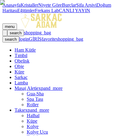
Anasayfa
Kristaller
Niyete Göre
Burçlar
Şifa Arşivi
Doğum
Haritası
Eğitimler
Frekans Lab
CANLI YAYIN
menu
shopping_bag
search
login
GİRİŞ
favorite
shopping_bag
search
Ham Kütle
Tımbıl
Obelisk
Obje
Küre
Sarkaç
Lamba
Masaj Aleti
expand_more
Gua-Sha
Spa Taşı
Roller
Takı
expand_more
Halhal
Küpe
Kolye
Kolye Ucu