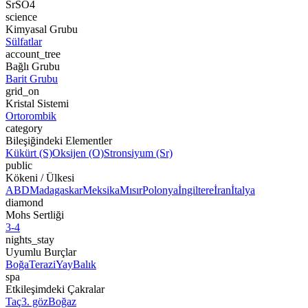
SrSO4
science
Kimyasal Grubu
Sülfatlar
account_tree
Bağlı Grubu
Barit Grubu
grid_on
Kristal Sistemi
Ortorombik
category
Bileşiğindeki Elementler
Kükürt (S)
Oksijen (O)
Stronsiyum (Sr)
public
Kökeni / Ülkesi
ABD
Madagaskar
Meksika
Mısır
Polonya
İngiltere
İran
İtalya
diamond
Mohs Sertliği
3-4
nights_stay
Uyumlu Burçlar
Boğa
Terazi
Yay
Balık
spa
Etkileşimdeki Çakralar
Taç
3. göz
Boğaz