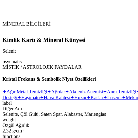
Selenit (Selenite)
jips
MİNERAL BİLGİLERİ
Kimlik Kartı & Mineral Künyesi
Selenit
psychiatry
MİSTİK / ASTROLOJİK FAYDALAR
Kristal Frekans & Sembolik Niyet Özellikleri
✦
Ağır Metal Temizliği
✦
Ağrılar
✦
Akdeniz Anemisi
✦
Aura Temizliği
Desteği
✦
Haşimato
✦
Hava Kalitesi
✦
Huzur
✦
Kaslar
✦
Lösemi
✦
Mekan
label
Diğer Adı
Selenite, Çöl Gülü, Saten Spar, Alabaster, Marienglas
weight
Özgül Ağırlık
2,32 g/cm³
functions