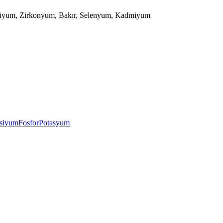
onsiyum, Zirkonyum, Bakır, Selenyum, Kadmiyum
nsiyum
Fosfor
Potasyum