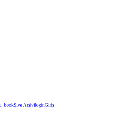
u_book
Şiva Arşivi
login
Giriş