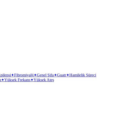
e suyla temas ettirilmemelidir.
pilepsi
✦
Fibromiyalji
✦
Genel Şifa
✦
Guatr
✦
Hamilelik Süreci
ı
✦
Yüksek Frekans
✦
Yüksek Ateş