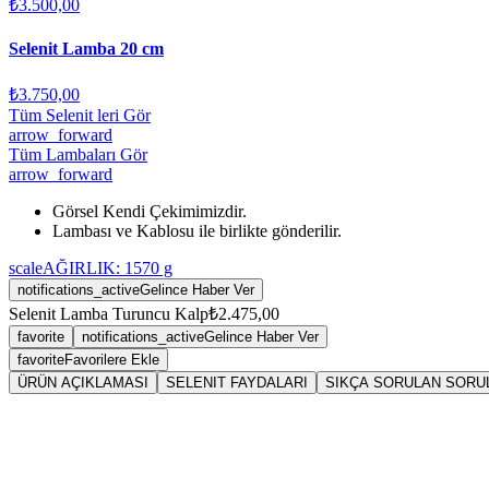
₺3.500,00
Selenit Lamba 20 cm
₺3.750,00
Tüm Selenit leri Gör
arrow_forward
Tüm Lambaları Gör
arrow_forward
Görsel Kendi Çekimimizdir.
Lambası ve Kablosu ile birlikte gönderilir.
scale
AĞIRLIK:
1570
g
notifications_active
Gelince Haber Ver
Selenit Lamba Turuncu Kalp
₺2.475,00
favorite
notifications_active
Gelince Haber Ver
favorite
Favorilere Ekle
ÜRÜN AÇIKLAMASI
SELENIT FAYDALARI
SIKÇA SORULAN SORU
Sarkaç
Sele