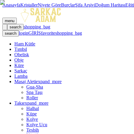
Anasayfa
Kristaller
Niyete Göre
Burçlar
Şifa Arşivi
Doğum Haritası
Eğit
menu
shopping_bag
search
login
GİRİŞ
favorite
shopping_bag
search
Ham Kütle
Tımbıl
Obelisk
Obje
Küre
Sarkaç
Lamba
Masaj Aleti
expand_more
Gua-Sha
Spa Taşı
Roller
Takı
expand_more
Halhal
Küpe
Kolye
Kolye Ucu
Tesbih