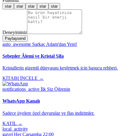
Puanınız
star
star
star
star
star
Deneyiminiz
Paylaş
send
auto_awesome
Sarkaç Adam'dan Yeni!
Sebepler Âlemi ve Kristal Şifa
Kristallerin gizemli dünyasını keşfetmek için başucu rehberi.
KİTABI İNCELE →
notifications_active
İlk Siz Öğrenin
WhatsApp Kanalı
Sadece üyelere özel duyurular ve flaş indirimler.
KATIL →
local_activity
gavel
Her Çarşamba 22:00