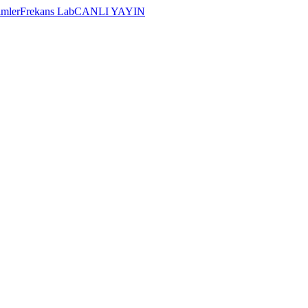
imler
Frekans Lab
CANLI YAYIN