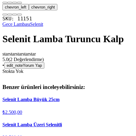
chevron_left
chevron_right
SKU:
11151
Gece Lambası
Selenit
Selenit Lamba Turuncu Kalp
star
star
star
star
star
5.0
(
2
Değerlendirme)
•
edit_note
Yorum Yap
Stokta Yok
Benzer ürünleri inceleyebilirsiniz:
Selenit Lamba Büyük 25cm
₺2.500,00
Selenit Lamba Üzeri Selenitli