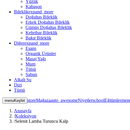
Yüzük
Kabaşon
Bileklik
expand_more
Doğaltaş Bileklik
Erkek Doğaltaş Bileklik
Gümüş Doğaltaş Bileklik
Kehribar Bileklik
Bakır Bileklik
Diğer
expand_more
Esans
Organik Ürünler
Masaj Yağı
Mum
Tütsü
Sabun
Alkali Su
Dizi
Tümü
store
Mağaza
auto_awesome
Niyetler
school
Eğitimler
men
menu
Keşfet
Anasayfa
/
Koleksiyon
/
Selenit Lamba Turuncu Kalp