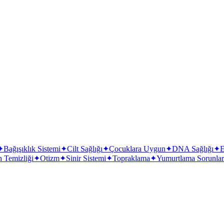
Suya atıldığında hızla eriyip yapısı bozulacağı için kesinlikl
✦
Bağışıklık Sistemi
✦
Cilt Sağlığı
✦
Çocuklara Uygun
✦
DNA Sağlığı
✦
E
 Temizliği
✦
Otizm
✦
Sinir Sistemi
✦
Topraklama
✦
Yumurtlama Sorunlar