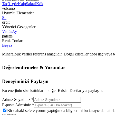
Taç
3. göz
Kalp
Sakral
Kök
volcano
Uyumlu Elementler
Su
orbit
Yönetici Gezegenleri
Venüs
Ay
palette
Renk Tonları
Beyaz
Mineralojik veriler referans amaçlıdır. Doğal kristaller tıbbi ilaç vey
Değerlendirmeler & Yorumlar
Deneyiminizi Paylaşın
Bu enerjinin size kattıklarını diğer Kristal Dostlarıyla paylaşın.
Adınız Soyadınız *
E-posta Adresiniz *
Bir dahaki sefere yorum yaptığımda bilgilerimi bu tarayıcıda hatırla