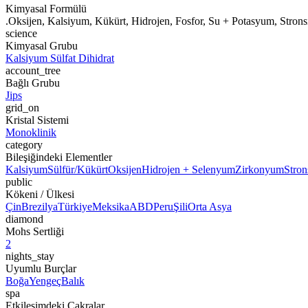
Kimyasal Formülü
.Oksijen, Kalsiyum, Kükürt, Hidrojen, Fosfor, Su + Potasyum, Str
science
Kimyasal Grubu
Kalsiyum Sülfat Dihidrat
account_tree
Bağlı Grubu
Jips
grid_on
Kristal Sistemi
Monoklinik
category
Bileşiğindeki Elementler
Kalsiyum
Sülfür/Kükürt
Oksijen
Hidrojen + Selenyum
Zirkonyum
Stro
public
Kökeni / Ülkesi
Çin
Brezilya
Türkiye
Meksika
ABD
Peru
Şili
Orta Asya
diamond
Mohs Sertliği
2
nights_stay
Uyumlu Burçlar
Boğa
Yengeç
Balık
spa
Etkileşimdeki Çakralar