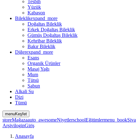
Tesbih
Yüzük
Kabaşon
Bileklik
expand_more
Doğaltaş Bileklik
Erkek Doğaltaş Bileklik
Gümüş Doğaltaş Bileklik
Kehribar Bileklik
Bakır Bileklik
Diğer
expand_more
Esans
Organik Ürünler
Masaj Yağı
Mum
Tütsü
Sabun
Alkali Su
Dizi
Tümü
menu
Keşfet
store
Mağaza
auto_awesome
Niyetler
school
Eğitimler
menu_book
Şiva
Arşivi
login
Giriş
Anasayfa