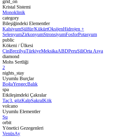
grid_on
Kristal Sistemi
Monoklinik
category
Bileşiğindeki Elementler
Kalsiyum
Sülfür/Kükürt
Oksijen
Hidrojen +
Selenyum
Zirkonyum
Stronsiyum
Fosfor
Potasyum
public
Kökeni / Ülkesi
Çin
Brezilya
Türkiye
Meksika
ABD
Peru
Şili
Orta Asya
diamond
Mohs Sertliği
2
nights_stay
Uyumlu Burçlar
Boğa
Yengeç
Balık
spa
Etkileşimdeki Çakralar
Taç
3. göz
Kalp
Sakral
Kök
volcano
Uyumlu Elementler
Su
orbit
Yönetici Gezegenleri
Venüs
Ay