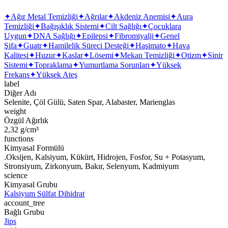
✦
Ağır Metal Temizliği
✦
Ağrılar
✦
Akdeniz Anemisi
✦
Aura
Temizliği
✦
Bağışıklık Sistemi
✦
Cilt Sağlığı
✦
Çocuklara
Uygun
✦
DNA Sağlığı
✦
Epilepsi
✦
Fibromiyalji
✦
Genel
Şifa
✦
Guatr
✦
Hamilelik Süreci Desteği
✦
Haşimato
✦
Hava
Kalitesi
✦
Huzur
✦
Kaslar
✦
Lösemi
✦
Mekan Temizliği
✦
Otizm
✦
Sinir
Sistemi
✦
Topraklama
✦
Yumurtlama Sorunları
✦
Yüksek
Frekans
✦
Yüksek Ateş
label
Diğer Adı
Selenite, Çöl Gülü, Saten Spar, Alabaster, Marienglas
weight
Özgül Ağırlık
2,32 g/cm³
functions
Kimyasal Formülü
.Oksijen, Kalsiyum, Kükürt, Hidrojen, Fosfor, Su + Potasyum,
Stronsiyum, Zirkonyum, Bakır, Selenyum, Kadmiyum
science
Kimyasal Grubu
Kalsiyum Sülfat Dihidrat
account_tree
Bağlı Grubu
Jips