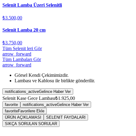
Selenit Lamba Üzeri Selenitli
₺3.500,00
Selenit Lamba 20 cm
₺3.750,00
Tüm Selenit leri Gör
arrow_forward
Tüm Lambaları Gör
arrow_forward
Görsel Kendi Çekimimizdir.
Lambası ve Kablosu ile birlikte gönderilir.
notifications_active
Gelince Haber Ver
Selenit Kase Gece Lambası
₺1.925,00
favorite
notifications_active
Gelince Haber Ver
favorite
Favorilere Ekle
ÜRÜN AÇIKLAMASI
SELENIT FAYDALARI
SIKÇA SORULAN SORULAR