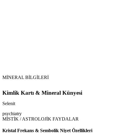
Sarkaç
Selenit
Selenit (Selenite)
jips
Suya atıldığında hızla eriyip yapısı bozulacağı için
kesinlikle suyla temas ettirilmemelidir.
MİNERAL BİLGİLERİ
Kimlik Kartı & Mineral Künyesi
Selenit
psychiatry
MİSTİK / ASTROLOJİK FAYDALAR
Kristal Frekans & Sembolik Niyet Özellikleri