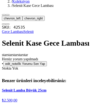
/
Koleksiyon
/
Selenit Kase Gece Lambası
chevron_left
chevron_right
SKU:
42535
Gece Lambası
Selenit
Selenit Kase Gece Lambası
star
star
star
star
star
Henüz yorum yapılmadı
•
edit_note
İlk Yorumu Sen Yap
Stokta Yok
Benzer ürünleri inceleyebilirsiniz:
Selenit Lamba Büyük 25cm
₺2.500,00