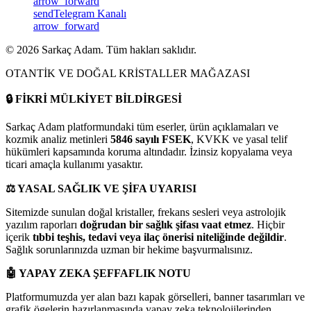
arrow_forward
send
Telegram Kanalı
arrow_forward
©
2026
Sarkaç Adam. Tüm hakları saklıdır.
OTANTİK VE DOĞAL KRİSTALLER MAĞAZASI
🔒
FİKRİ MÜLKİYET BİLDİRGESİ
Sarkaç Adam platformundaki tüm eserler, ürün açıklamaları ve
kozmik analiz metinleri
5846 sayılı FSEK
, KVKK ve yasal telif
hükümleri kapsamında koruma altındadır. İzinsiz kopyalama veya
ticari amaçla kullanımı yasaktır.
⚖️
YASAL SAĞLIK VE ŞİFA UYARISI
Sitemizde sunulan doğal kristaller, frekans sesleri veya astrolojik
yazılım raporları
doğrudan bir sağlık şifası vaat etmez
. Hiçbir
içerik
tıbbi teşhis, tedavi veya ilaç önerisi niteliğinde değildir
.
Sağlık sorunlarınızda uzman bir hekime başvurmalısınız.
🤖
YAPAY ZEKA ŞEFFAFLIK NOTU
Platformumuzda yer alan bazı kapak görselleri, banner tasarımları ve
grafik ögelerin hazırlanmasında yapay zeka teknolojilerinden