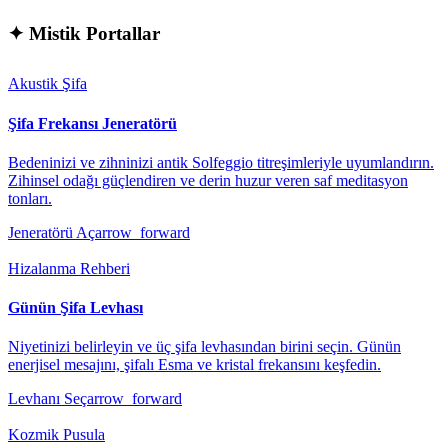
✦
Mistik Portallar
Akustik Şifa
Şifa Frekansı Jeneratörü
Bedeninizi ve zihninizi antik Solfeggio titreşimleriyle uyumlandırın.
Zihinsel odağı güçlendiren ve derin huzur veren saf meditasyon
tonları.
Jeneratörü Aç
arrow_forward
Hizalanma Rehberi
Günün Şifa Levhası
Niyetinizi belirleyin ve üç şifa levhasından birini seçin. Günün
enerjisel mesajını, şifalı Esma ve kristal frekansını keşfedin.
Levhanı Seç
arrow_forward
Kozmik Pusula