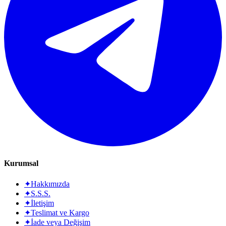
Kurumsal
✦
Hakkımızda
✦
S.S.S.
✦
İletişim
✦
Teslimat ve Kargo
✦
İade veya Değişim