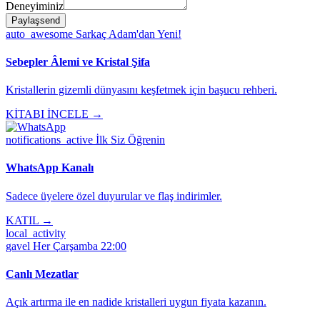
Deneyiminiz
Paylaş
send
auto_awesome
Sarkaç Adam'dan Yeni!
Sebepler Âlemi ve Kristal Şifa
Kristallerin gizemli dünyasını keşfetmek için başucu rehberi.
KİTABI İNCELE →
notifications_active
İlk Siz Öğrenin
WhatsApp Kanalı
Sadece üyelere özel duyurular ve flaş indirimler.
KATIL →
local_activity
gavel
Her Çarşamba 22:00
Canlı Mezatlar
Açık artırma ile en nadide kristalleri uygun fiyata kazanın.