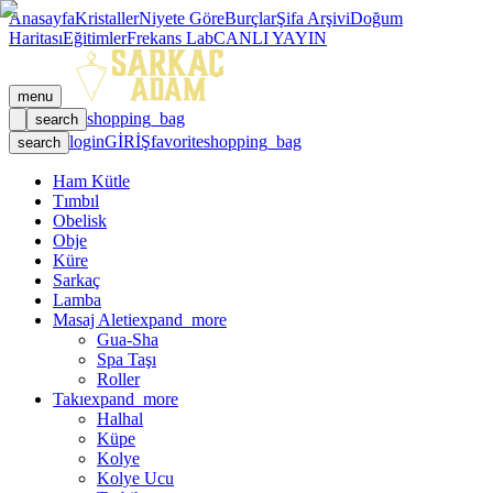
Anasayfa
Kristaller
Niyete Göre
Burçlar
Şifa Arşivi
Doğum
Haritası
Eğitimler
Frekans Lab
CANLI YAYIN
menu
shopping_bag
search
login
GİRİŞ
favorite
shopping_bag
search
Ham Kütle
Tımbıl
Obelisk
Obje
Küre
Sarkaç
Lamba
Masaj Aleti
expand_more
Gua-Sha
Spa Taşı
Roller
Takı
expand_more
Halhal
Küpe
Kolye
Kolye Ucu