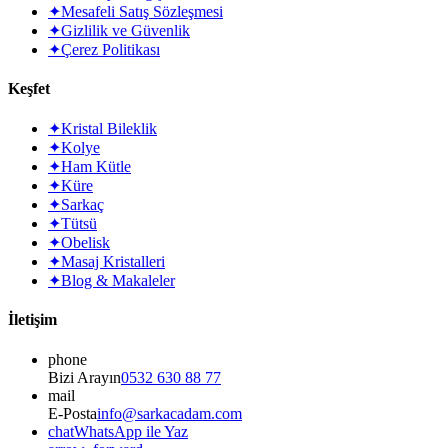
✦
Mesafeli Satış Sözleşmesi
✦
Gizlilik ve Güvenlik
✦
Çerez Politikası
Keşfet
✦
Kristal Bileklik
✦
Kolye
✦
Ham Kütle
✦
Küre
✦
Sarkaç
✦
Tütsü
✦
Obelisk
✦
Masaj Kristalleri
✦
Blog & Makaleler
İletişim
phone
Bizi Arayın
0532 630 88 77
mail
E-Posta
info@sarkacadam.com
chat
WhatsApp ile Yaz