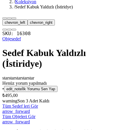
/
Koleksiyon
/
Sedef Kabuk Yaldızlı (İstiridye)
chevron_left
chevron_right
SKU:
16308
Obje
sedef
Sedef Kabuk Yaldızlı
(İstiridye)
star
star
star
star
star
Henüz yorum yapılmadı
•
edit_note
İlk Yorumu Sen Yap
₺495,00
warning
Son
3
Adet Kaldı
Tüm Sedef leri Gör
arrow_forward
Tüm Objeleri Gör
arrow_forward