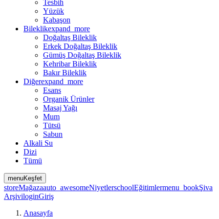
Tesbih
Yüzük
Kabaşon
Bileklik
expand_more
Doğaltaş Bileklik
Erkek Doğaltaş Bileklik
Gümüş Doğaltaş Bileklik
Kehribar Bileklik
Bakır Bileklik
Diğer
expand_more
Esans
Organik Ürünler
Masaj Yağı
Mum
Tütsü
Sabun
Alkali Su
Dizi
Tümü
menu
Keşfet
store
Mağaza
auto_awesome
Niyetler
school
Eğitimler
menu_book
Şiva
Arşivi
login
Giriş
Anasayfa