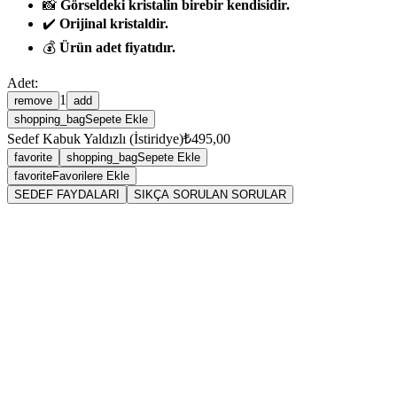
📸
Görseldeki kristalin birebir kendisidir.
✔️
Orijinal kristaldir.
💰
Ürün adet fiyatıdır.
Adet:
1
remove
add
shopping_bag
Sepete Ekle
Sedef Kabuk Yaldızlı (İstiridye)
₺495,00
favorite
shopping_bag
Sepete Ekle
favorite
Favorilere Ekle
SEDEF FAYDALARI
SIKÇA SORULAN SORULAR
Mineral Yapısı ve Jeolojik Sınıfı