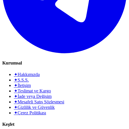
Kurumsal
✦
Hakkımızda
✦
S.S.S.
✦
İletişim
✦
Teslimat ve Kargo
✦
İade veya Değişim
✦
Mesafeli Satış Sözleşmesi
✦
Gizlilik ve Güvenlik
✦
Çerez Politikası
Keşfet