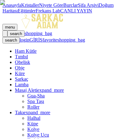
Anasayfa
Kristaller
Niyete Göre
Burçlar
Şifa Arşivi
Doğum
Haritası
Eğitimler
Frekans Lab
CANLI YAYIN
menu
shopping_bag
search
login
GİRİŞ
favorite
shopping_bag
search
Ham Kütle
Tımbıl
Obelisk
Obje
Küre
Sarkaç
Lamba
Masaj Aleti
expand_more
Gua-Sha
Spa Taşı
Roller
Takı
expand_more
Halhal
Küpe
Kolye
Kolye Ucu