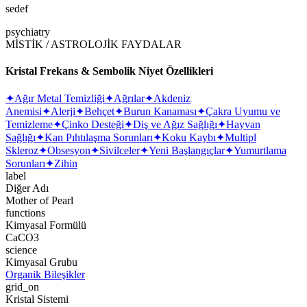
sedef
psychiatry
MİSTİK / ASTROLOJİK FAYDALAR
Kristal Frekans & Sembolik Niyet Özellikleri
✦
Ağır Metal Temizliği
✦
Ağrılar
✦
Akdeniz
Anemisi
✦
Alerji
✦
Behçet
✦
Burun Kanaması
✦
Çakra Uyumu ve
Temizleme
✦
Çinko Desteği
✦
Diş ve Ağız Sağlığı
✦
Hayvan
Sağlığı
✦
Kan Pıhtılaşma Sorunları
✦
Koku Kaybı
✦
Multipl
Skleroz
✦
Obsesyon
✦
Sivilceler
✦
Yeni Başlangıçlar
✦
Yumurtlama
Sorunları
✦
Zihin
label
Diğer Adı
Mother of Pearl
functions
Kimyasal Formülü
CaCO3
science
Kimyasal Grubu
Organik Bileşikler
grid_on
Kristal Sistemi