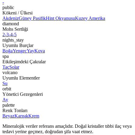
-
public
Kökeni / Ülkesi
Akdeniz
Güney Pasifik
Hint Okyanusu
Kuzey Amerika
diamond
Mohs Sertliği
2-3-4-5
nights_stay
Uyumlu Burçlar
Boğa
Yengeç
Yay
Kova
spa
Etkileşimdeki Çakralar
Taç
Solar
volcano
Uyumlu Elementler
Su
orbit
Yönetici Gezegenleri
Ay
palette
Renk Tonları
Beyaz
Karışık
Krem
Mineralojik veriler referans amaçlıdır. Doğal kristaller tıbbi ilaç veya
tedavi yerine geçmez, doğrudan şifa vaat etmez.