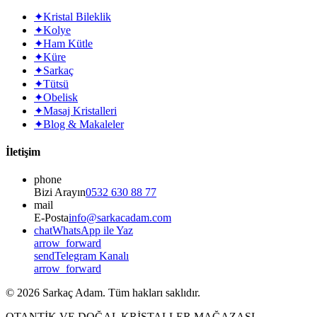
✦
Kristal Bileklik
✦
Kolye
✦
Ham Kütle
✦
Küre
✦
Sarkaç
✦
Tütsü
✦
Obelisk
✦
Masaj Kristalleri
✦
Blog & Makaleler
İletişim
phone
Bizi Arayın
0532 630 88 77
mail
E-Posta
info@sarkacadam.com
chat
WhatsApp ile Yaz
arrow_forward
send
Telegram Kanalı
arrow_forward
©
2026
Sarkaç Adam. Tüm hakları saklıdır.
OTANTİK VE DOĞAL KRİSTALLER MAĞAZASI