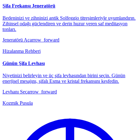
Şifa Frekansı Jeneratörü
Bedeninizi ve zihninizi antik Solfeggio titreşimleriyle uyumlandırın.
Zihinsel odağı güçlendiren ve derin huzur veren saf meditasyon
tonları.
Jeneratörü Aç
arrow_forward
Hizalanma Rehberi
Günün Şifa Levhası
Niyetinizi belirleyin ve üç şifa levhasından birini seçin. Günün
enerjisel mesajını, şifalı Esma ve kristal frekansını keşfedin.
Levhanı Seç
arrow_forward
Kozmik Pusula